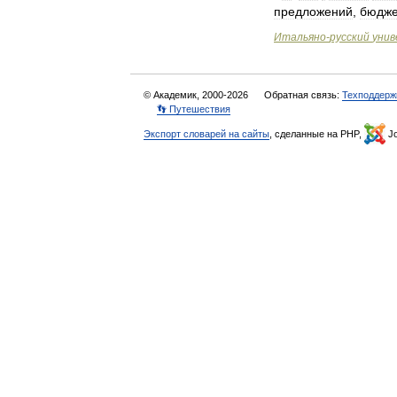
предложений
,
бюдже
Итальяно
-
русский
унив
© Академик, 2000-2026
Обратная связь:
Техподдерж
👣 Путешествия
Экспорт словарей на сайты
, сделанные на PHP,
Jo