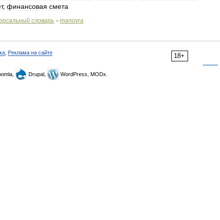
т
,
финансовая
смета
ерсальный
словарь
manovra
>
ка
,
Реклама на сайте
18+
omla,
Drupal,
WordPress, MODx.