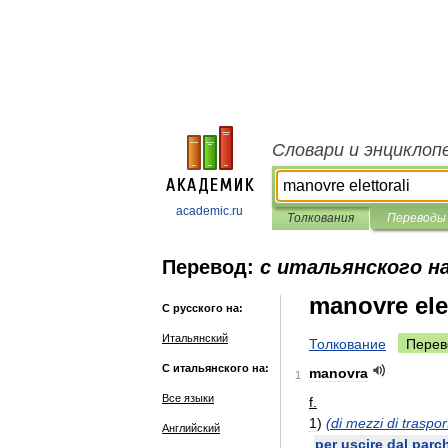
Словари и энциклоп
academic.ru
Толкования
Переводы
Перевод:
с итальянского на
manovre elet
С русского на:
Итальянский
Толкование
Перев
С итальянского на:
manovra
1
Все языки
f
.
1
)
(
di
mezzi
di
traspor
Английский
per
uscire
dal
parc