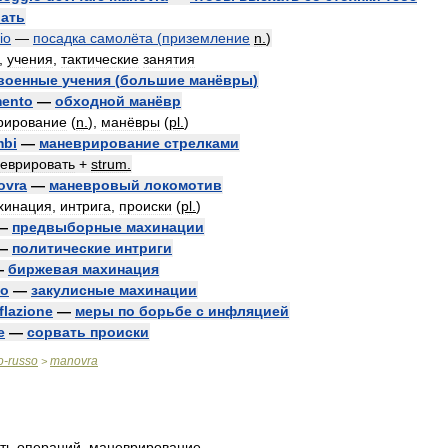
ать
io
—
посадка
самолёта
(
приземление
n
.
)
,
учения
,
тактические
занятия
военные
учения
(
большие
манёвры
)
mento
—
обходной
манёвр
рирование
(
n
.
),
манёвры
(
pl
.
)
mbi
—
маневрирование
стрелками
еврировать
+
strum
.
ovra
—
маневровый
локомотив
хинация
,
интрига
,
происки
(
pl
.
)
—
предвыборные
махинации
—
политические
интриги
—
биржевая
махинация
io
—
закулисные
махинации
flazione
—
меры
по
борьбе
с
инфляцией
e
—
сорвать
происки
o
-
russo
manovra
>
ть
операций
,
маневрирование