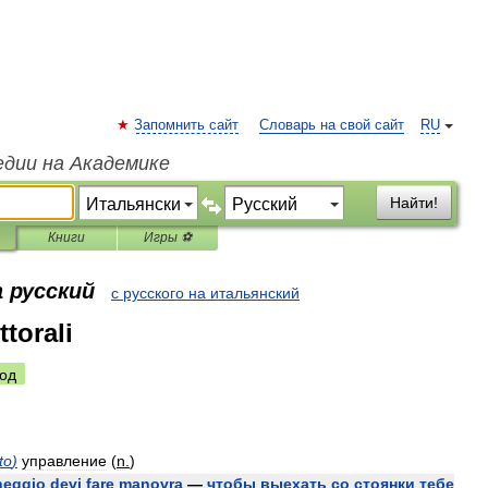
Запомнить сайт
Словарь на свой сайт
RU
едии на Академике
Найти!
Книги
Игры ⚽
 русский
с русского на итальянский
torali
од
to
)
управление
(
n
.
)
heggio
devi
fare
manovra
—
чтобы
выехать
со
стоянки
тебе