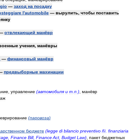
ggio
—
заход
на
посадку
osteggiare
l
'
automobile
—
вырулить
,
чтобы
поставить
оянку
—
отвлекающий
манёвр
военные
учения
,
манёвры
a
—
финансовый
манёвр
—
предвыборные
махинации
ание
,
управление
(
автомобиля
и
т
.
п
.)
,
манёвр
лаж
еврирование
(
паровоза
)
дарственном
бюджете
(
legge
di
bilancio
preventivo
ñì
.
finanziaria
kage
,
Finance
Bill
,
Finance
Act
,
Budget
Law
)
,
пакет
бюджетных