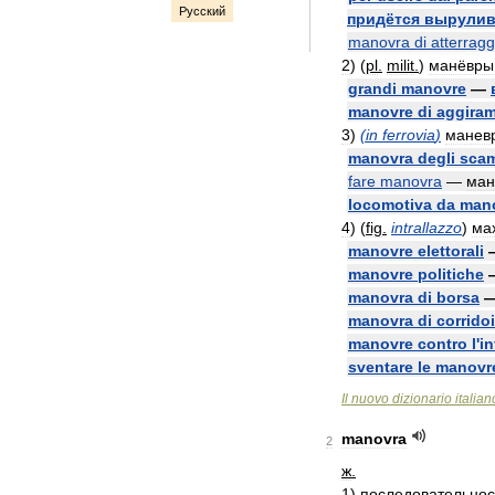
Русский
придётся
вырулив
manovra
di
atterragg
2
)
(
pl
.
milit
.
)
манёвры
grandi
manovre
—
manovre
di
aggira
3
)
(
in
ferrovia
)
манев
manovra
degli
sca
fare
manovra
—
ман
locomotiva
da
man
4
)
(
fig
.
intrallazzo
)
ма
manovre
elettorali
manovre
politiche
manovra
di
borsa
manovra
di
corrido
manovre
contro
l
'
in
sventare
le
manovr
Il
nuovo
dizionario
italian
manovra
2
ж
.
1
)
последовательнос