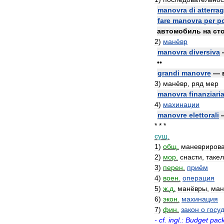
manovra
di
atterra
fare
manovra
per
p
автомобиль
на
ст
2
)
манёвр
manovra
diversiva
••
grandi
manovre
—
3
)
манёвр
,
ряд
мер
manovra
finanziari
4
)
махинации
manovre
elettorali
* * *
сущ
.
1
)
общ
.
маневриров
2
)
мор
.
снасти
,
таке
3
)
перен
.
приём
4
)
воен
.
операция
5
)
ж
.
д
.
манёвры
,
ман
6
)
экон
.
махинация
7
)
фин
.
закон
о
госу
-
cf
.
ingl
.
:
Budget
pac