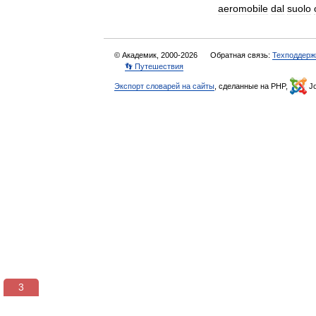
aeromobile
dal
suolo
© Академик, 2000-2026
Обратная связь:
Техподдерж
👣 Путешествия
Экспорт словарей на сайты
, сделанные на PHP,
Jo
3