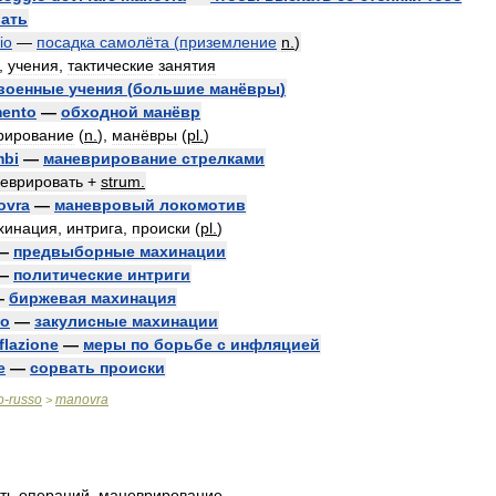
ать
io
—
посадка
самолёта
(
приземление
n
.
)
,
учения
,
тактические
занятия
военные
учения
(
большие
манёвры
)
mento
—
обходной
манёвр
рирование
(
n
.
),
манёвры
(
pl
.
)
mbi
—
маневрирование
стрелками
еврировать
+
strum
.
ovra
—
маневровый
локомотив
хинация
,
интрига
,
происки
(
pl
.
)
—
предвыборные
махинации
—
политические
интриги
—
биржевая
махинация
io
—
закулисные
махинации
flazione
—
меры
по
борьбе
с
инфляцией
e
—
сорвать
происки
o
-
russo
manovra
>
ть
операций
,
маневрирование