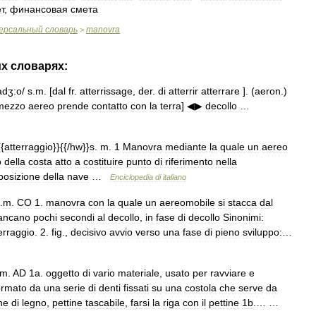
т
,
финансовая
смета
ерсальный
словарь
manovra
>
их
словарях:
adʒ:o
/
s
.
m
. [
dal
fr
.
atterrissage
,
der
.
di
atterrir
atterrare
]. (
aeron
.)
mezzo
aereo
prende
contatto
con
la
terra
]
◀▶
decollo
…
{{
atterraggio
}}{{/
hw
}}
s
.
m
.
1
Manovra
mediante
la
quale
un
aereo
o
della
costa
atto
a
costituire
punto
di
riferimento
nella
posizione
della
nave
…
Enciclopedia
di
italiano
.
m
.
CO
1
.
manovra
con
la
quale
un
aereomobile
si
stacca
dal
ancano
pochi
secondi
al
decollo
,
in
fase
di
decollo
Sinonimi:
erraggio
.
2
.
fig
.,
decisivo
avvio
verso
una
fase
di
pieno
sviluppo:
…
m
.
AD
1a
.
oggetto
di
vario
materiale
,
usato
per
ravviare
e
ormato
da
una
serie
di
denti
fissati
su
una
costola
che
serve
da
ne
di
legno
,
pettine
tascabile
,
farsi
la
riga
con
il
pettine
1b
.… …