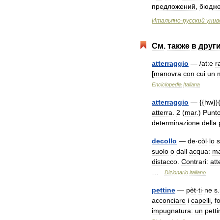
предложений
,
бюдже
Итальяно
-
русский
унив
См
.
также
в
друг
atterraggio
— /
at:e
r
[
manovra
con
cui
un
Enciclopedia
Italiana
atterraggio
— {{
hw
}}
atterra
.
2
(
mar
.)
Punt
determinazione
della
decollo
—
de
·
còl
·
lo
s
suolo
o
dall
acqua:
m
distacco
.
Contrari:
att
…
Dizionario
italiano
pettine
—
pèt
·
ti
·
ne
s
.
acconciare
i
capelli
,
f
impugnatura:
un
petti