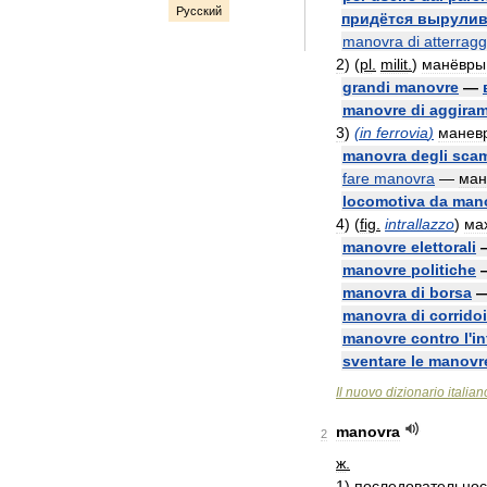
Русский
придётся
вырулив
manovra
di
atterragg
2
)
(
pl
.
milit
.
)
манёвры
grandi
manovre
—
manovre
di
aggira
3
)
(
in
ferrovia
)
манев
manovra
degli
sca
fare
manovra
—
ман
locomotiva
da
man
4
)
(
fig
.
intrallazzo
)
ма
manovre
elettorali
manovre
politiche
manovra
di
borsa
manovra
di
corrido
manovre
contro
l
'
in
sventare
le
manovr
Il
nuovo
dizionario
italian
manovra
2
ж
.
1
)
последовательнос