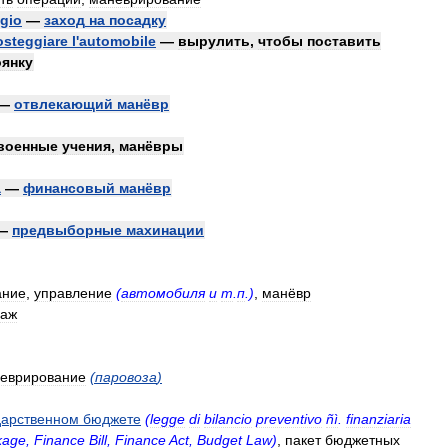
ggio
—
заход
на
посадку
osteggiare
l
'
automobile
—
вырулить
,
чтобы
поставить
оянку
—
отвлекающий
манёвр
военные
учения
,
манёвры
a
—
финансовый
манёвр
—
предвыборные
махинации
ание
,
управление
(
автомобиля
и
т
.
п
.)
,
манёвр
лаж
еврирование
(
паровоза
)
дарственном
бюджете
(
legge
di
bilancio
preventivo
ñì
.
finanziaria
kage
,
Finance
Bill
,
Finance
Act
,
Budget
Law
)
,
пакет
бюджетных