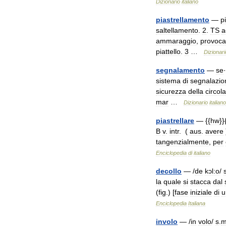
Dizionario
italiano
piastrellamento
—
p
saltellamento
.
2
.
TS
a
ammaraggio
,
provoca
piattello
.
3
…
Dizionari
segnalamento
—
se
·
sistema
di
segnalazio
sicurezza
della
circol
mar
…
Dizionario
italiano
piastrellare
— {{
hw
}}
B
v
.
intr
. (
aus
.
avere
tangenzialmente
,
per
Enciclopedia
di
italiano
decollo
— /
de
kɔl:o
/
la
quale
si
stacca
dal
(
fig
.) [
fase
iniziale
di
u
Enciclopedia
Italiana
involo
— /
in
volo
/
s
.