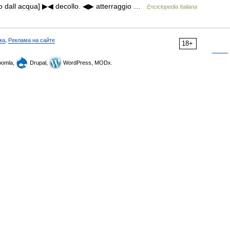
o
dall
acqua
]
▶◀
decollo
.
◀▶
atterraggio
…
Enciclopedia
Italiana
ка
,
Реклама на сайте
18+
omla,
Drupal,
WordPress, MODx.