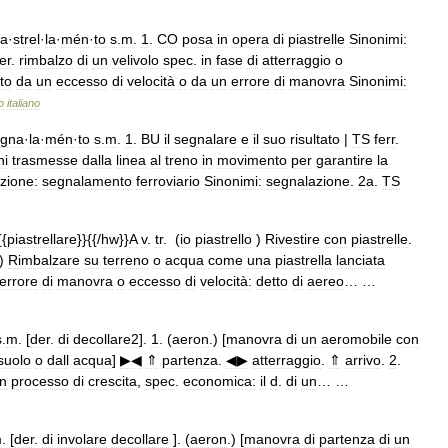
ia
·
strel
·
la
·
mén
·
to
s
.
m
.
1
.
CO
posa
in
opera
di
piastrelle
Sinonimi:
er
.
rimbalzo
di
un
velivolo
spec
.
in
fase
di
atterraggio
o
to
da
un
eccesso
di
velocità
o
da
un
errore
di
manovra
Sinonimi:
o
italiano
gna
·
la
·
mén
·
to
s
.
m
.
1
.
BU
il
segnalare
e
il
suo
risultato
|
TS
ferr
.
ni
trasmesse
dalla
linea
al
treno
in
movimento
per
garantire
la
azione:
segnalamento
ferroviario
Sinonimi:
segnalazione
.
2a
.
TS
{{
piastrellare
}}{{/
hw
}}
A
v
.
tr
. (
io
piastrello
)
Rivestire
con
piastrelle
.
)
Rimbalzare
su
terreno
o
acqua
come
una
piastrella
lanciata
errore
di
manovra
o
eccesso
di
velocità:
detto
di
aereo
… …
s
.
m
. [
der
.
di
decollare2
].
1
. (
aeron
.) [
manovra
di
un
aeromobile
con
suolo
o
dall
acqua
]
▶◀
⇑
partenza
.
◀▶
atterraggio
.
⇑
arrivo
.
2
.
n
processo
di
crescita
,
spec
.
economica:
il
d
.
di
un
… …
m
. [
der
.
di
involare
decollare
]. (
aeron
.) [
manovra
di
partenza
di
un