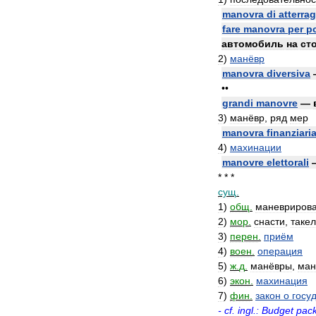
manovra
di
atterra
fare
manovra
per
p
автомобиль
на
ст
2
)
манёвр
manovra
diversiva
••
grandi
manovre
—
3
)
манёвр
,
ряд
мер
manovra
finanziari
4
)
махинации
manovre
elettorali
* * *
сущ
.
1
)
общ
.
маневриров
2
)
мор
.
снасти
,
таке
3
)
перен
.
приём
4
)
воен
.
операция
5
)
ж
.
д
.
манёвры
,
ман
6
)
экон
.
махинация
7
)
фин
.
закон
о
госу
-
cf
.
ingl
.
:
Budget
pac