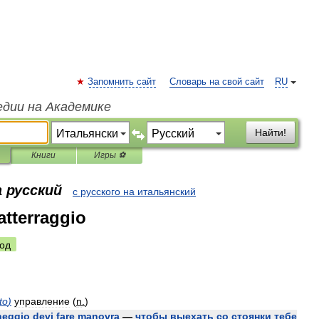
Запомнить сайт
Словарь на свой сайт
RU
едии на Академике
Найти!
Книги
Игры ⚽
 русский
с русского на итальянский
atterraggio
од
to
)
управление
(
n
.
)
heggio
devi
fare
manovra
—
чтобы
выехать
со
стоянки
тебе