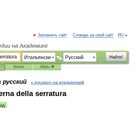
Запомнить сайт
Словарь на свой сайт
RU
едии на Академике
Найти!
Книги
Игры ⚽
 русский
с русского на итальянский
erna della serratura
од