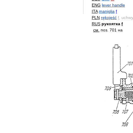
ENG
lever
handle
ITA
maniglia
f
PLN
rękojeść
f
,
uchwy
RUS
рукоятка
f
см
.
поз
.
701
на