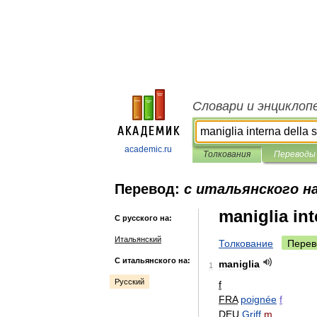
Словари и энциклоп
academic.ru
Толкования
Переводы
Перевод:
с итальянского на
maniglia int
С русского на:
Итальянский
Толкование
Перев
С итальянского на:
maniglia
1
Русский
f
FRA
poignée
f
DEU
Griff
m