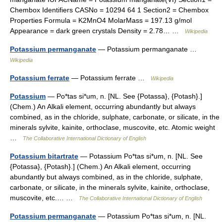
Chembox Identifiers CASNo = 10294 64 1 Section2 = Chembox
Properties Formula = K2MnO4 MolarMass = 197.13 g/mol
Appearance = dark green crystals Density = 2.78… …
Wikipedia
Potassium permanganate
— Potassium permanganate …
Wikipedia
Potassium ferrate
— Potassium ferrate …
Wikipedia
Potassium
— Po*tas si*um, n. [NL. See {Potassa}, {Potash}.]
(Chem.) An Alkali element, occurring abundantly but always
combined, as in the chloride, sulphate, carbonate, or silicate, in the
minerals sylvite, kainite, orthoclase, muscovite, etc. Atomic weight
…
The Collaborative International Dictionary of English
Potassium bitartrate
— Potassium Po*tas si*um, n. [NL. See
{Potassa}, {Potash}.] (Chem.) An Alkali element, occurring
abundantly but always combined, as in the chloride, sulphate,
carbonate, or silicate, in the minerals sylvite, kainite, orthoclase,
muscovite, etc.… …
The Collaborative International Dictionary of English
Potassium permanganate
— Potassium Po*tas si*um, n. [NL.