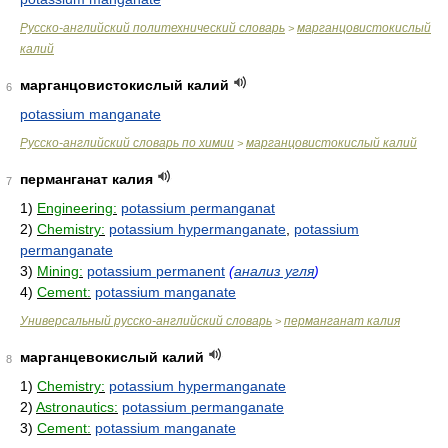
Русско-английский политехнический словарь
марганцовистокислый
>
калий
марганцовистокислый калий
6
potassium manganate
Русско-английский словарь по химии
марганцовистокислый калий
>
перманганат калия
7
1)
Engineering:
potassium permanganat
2)
Chemistry:
potassium hypermanganate
,
potassium
permanganate
3)
Mining:
potassium permanent
(
анализ угля
)
4)
Cement:
potassium manganate
Универсальный русско-английский словарь
перманганат калия
>
марганцевокислый калий
8
1)
Chemistry:
potassium hypermanganate
2)
Astronautics:
potassium permanganate
3)
Cement:
potassium manganate