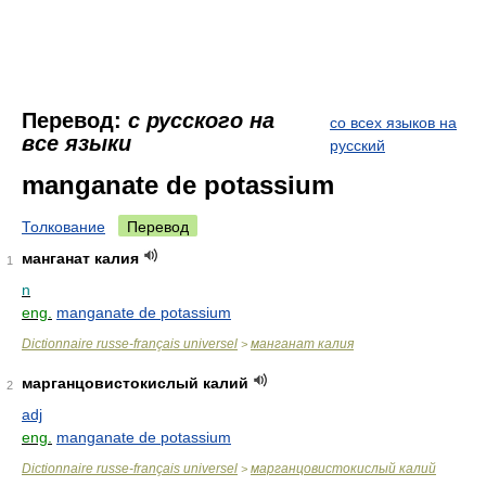
Перевод:
с русского на
со всех языков на
все языки
русский
manganate de potassium
Толкование
Перевод
манганат калия
1
n
eng.
manganate de potassium
Dictionnaire russe-français universel
манганат калия
>
марганцовистокислый калий
2
adj
eng.
manganate de potassium
Dictionnaire russe-français universel
марганцовистокислый калий
>