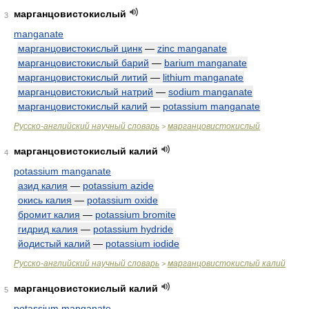
марганцовистокислый
3
manganate
марганцовистокислый цинк
—
zinc manganate
марганцовистокислый барий
—
barium manganate
марганцовистокислый литий
—
lithium manganate
марганцовистокислый натрий
—
sodium manganate
марганцовистокислый калий
—
potassium manganate
Русско-английский научный словарь
марганцовистокислый
>
марганцовистокислый калий
4
potassium manganate
азид калия
—
potassium azide
окись калия
—
potassium oxide
бромит калия
—
potassium bromite
гидрид калия
—
potassium hydride
йодистый калий
—
potassium iodide
Русско-английский научный словарь
марганцовистокислый калий
>
марганцовистокислый калий
5
potassium manganate