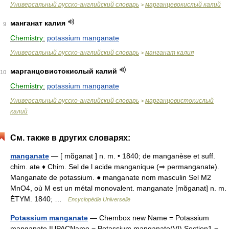
Универсальный русско-английский словарь
марганцевокислый калий
>
манганат калия
9
Chemistry:
potassium manganate
Универсальный русско-английский словарь
манганат калия
>
марганцовистокислый калий
10
Chemistry:
potassium manganate
Универсальный русско-английский словарь
марганцовистокислый
>
калий
См. также в других словарях:
manganate
— [ mɑ̃ganat ] n. m. • 1840; de manganèse et suff.
chim. ate ♦ Chim. Sel de l acide manganique (⇒ permanganate).
Manganate de potassium. ● manganate nom masculin Sel M2
MnO4, où M est un métal monovalent. manganate [mɑ̃ganat] n. m.
ÉTYM. 1840; …
Encyclopédie Universelle
Potassium manganate
— Chembox new Name = Potassium
manganate IUPACName = Potassium manganate(VI) Section1 =