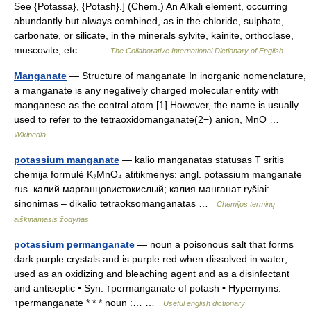
See {Potassa}, {Potash}.] (Chem.) An Alkali element, occurring
abundantly but always combined, as in the chloride, sulphate,
carbonate, or silicate, in the minerals sylvite, kainite, orthoclase,
muscovite, etc.… …
The Collaborative International Dictionary of English
Manganate
— Structure of manganate In inorganic nomenclature,
a manganate is any negatively charged molecular entity with
manganese as the central atom.[1] However, the name is usually
used to refer to the tetraoxidomanganate(2−) anion, MnO …
Wikipedia
potassium manganate
— kalio manganatas statusas T sritis
chemija formulė K₂MnO₄ atitikmenys: angl. potassium manganate
rus. калий марганцовистокислый; калия манганат ryšiai:
sinonimas – dikalio tetraoksomanganatas …
Chemijos terminų
aiškinamasis žodynas
potassium permanganate
— noun a poisonous salt that forms
dark purple crystals and is purple red when dissolved in water;
used as an oxidizing and bleaching agent and as a disinfectant
and antiseptic • Syn: ↑permanganate of potash • Hypernyms:
↑permanganate * * * noun :… …
Useful english dictionary