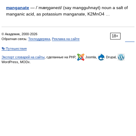
manganate
— /ˈmæŋgəneɪt/ (say mangguhnayt) noun a salt of
manganic acid, as potassium manganate, K2MnO4 …
© Академик, 2000-2026
18+
Обратная связь:
Техподдержка
,
Реклама на сайте
👣 Путешествия
Экспорт словарей на сайты
, сделанные на PHP,
Joomla,
Drupal,
WordPress, MODx.