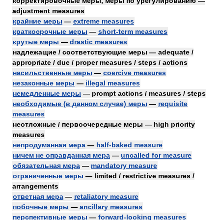
корректировочные меры, меры по урегулированию —
adjustment measures
крайние меры
—
extreme measures
краткосрочные меры
—
short-term measures
крутые меры
—
drastic measures
надлежащие / соответствующие меры — adequate /
appropriate / due / proper measures / steps / actions
насильственные меры
—
coercive measures
незаконные меры
—
illegal measures
немедленные меры
— prompt actions / measures / steps
необходимые (в данном случае) меры
—
requisite
measures
неотложные / первоочередные меры — high priority
measures
непродуманная мера
—
half-baked measure
ничем не оправданная мера
—
uncalled for measure
обязательная мера
—
mandatory measure
ограниченные меры
— limited / restrictive measures /
arrangements
ответная мера
—
retaliatory measure
побочные меры
—
ancillary measures
перспективные меры
—
forward-looking measures