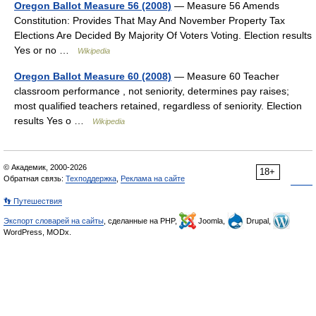
Oregon Ballot Measure 56 (2008)
— Measure 56 Amends
Constitution: Provides That May And November Property Tax
Elections Are Decided By Majority Of Voters Voting. Election results
Yes or no …
Wikipedia
Oregon Ballot Measure 60 (2008)
— Measure 60 Teacher
classroom performance , not seniority, determines pay raises;
most qualified teachers retained, regardless of seniority. Election
results Yes o …
Wikipedia
© Академик, 2000-2026
18+
Обратная связь:
Техподдержка
,
Реклама на сайте
👣 Путешествия
Экспорт словарей на сайты
, сделанные на PHP,
Joomla,
Drupal,
WordPress, MODx.