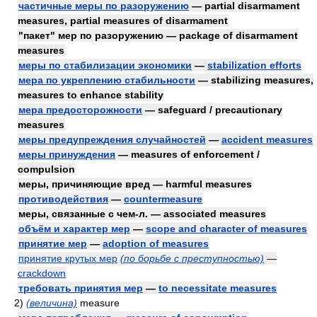
частичные меры по разоружению
— partial disarmament
measures, partial measures of disarmament
"пакет" мер по разоружению — package of disarmament
measures
меры по стабилизации экономики
—
stabilization efforts
мера по укреплению стабильности
— stabilizing measures,
measures to enhance stability
мера предосторожности
— safeguard / precautionary
measures
меры предупреждения случайностей
—
accident measures
меры принуждения
— measures of enforcement /
compulsion
меры, причиняющие вред — harmful measures
противодействия
—
countermeasure
меры, связанные с чем-л. — associated measures
объём и характер мер
—
scope and character of measures
принятие мер
—
adoption of measures
принятие крутых мер
(по борьбе с преступностью)
—
crackdown
требовать принятия мер
—
to necessitate measures
2)
(величина)
measure