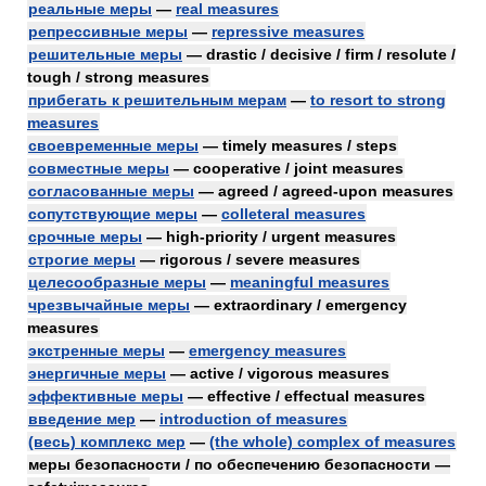
реальные меры
—
real measures
репрессивные меры
—
repressive measures
решительные меры
— drastic / decisive / firm / resolute /
tough / strong measures
прибегать к решительным мерам
—
to resort to strong
measures
своевременные меры
— timely measures / steps
совместные меры
— cooperative / joint measures
согласованные меры
— agreed / agreed-upon measures
сопутствующие меры
—
colleteral measures
срочные меры
— high-priority / urgent measures
строгие меры
— rigorous / severe measures
целесообразные меры
—
meaningful measures
чрезвычайные меры
— extraordinary / emergency
measures
экстренные меры
—
emergency measures
энергичные меры
— active / vigorous measures
эффективные меры
— effective / effectual measures
введение мер
—
introduction of measures
(весь) комплекс мер
—
(the whole) complex of measures
меры безопасности / по обеспечению безопасности —