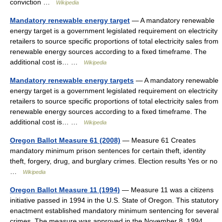
conviction …
Wikipedia
Mandatory renewable energy target
— A mandatory renewable
energy target is a government legislated requirement on electricity
retailers to source specific proportions of total electricity sales from
renewable energy sources according to a fixed timeframe. The
additional cost is… …
Wikipedia
Mandatory renewable energy targets
— A mandatory renewable
energy target is a government legislated requirement on electricity
retailers to source specific proportions of total electricity sales from
renewable energy sources according to a fixed timeframe. The
additional cost is… …
Wikipedia
Oregon Ballot Measure 61 (2008)
— Measure 61 Creates
mandatory minimum prison sentences for certain theft, identity
theft, forgery, drug, and burglary crimes. Election results Yes or no
…
Wikipedia
Oregon Ballot Measure 11 (1994)
— Measure 11 was a citizens
initiative passed in 1994 in the U.S. State of Oregon. This statutory
enactment established mandatory minimum sentencing for several
crimes. The measure was approved in the November 8, 1994