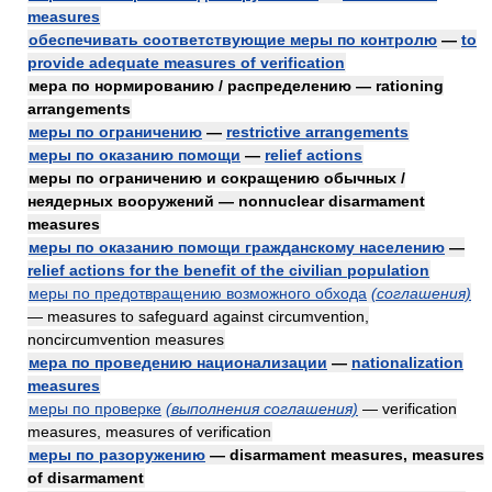
measures
обеспечивать соответствующие меры по контролю
—
to
provide adequate measures of verification
мера по нормированию / распределению — rationing
arrangements
меры по ограничению
—
restrictive arrangements
меры по оказанию помощи
—
relief actions
меры по ограничению и сокращению обычных /
неядерных вооружений — nonnuclear disarmament
measures
меры по оказанию помощи гражданскому населению
—
relief actions for the benefit of the civilian population
меры по предотвращению возможного обхода
(соглашения)
— measures to safeguard against circumvention,
noncircumvention measures
мера по проведению национализации
—
nationalization
measures
меры по проверке
(выполнения соглашения)
— verification
measures, measures of verification
меры по разоружению
— disarmament measures, measures
of disarmament