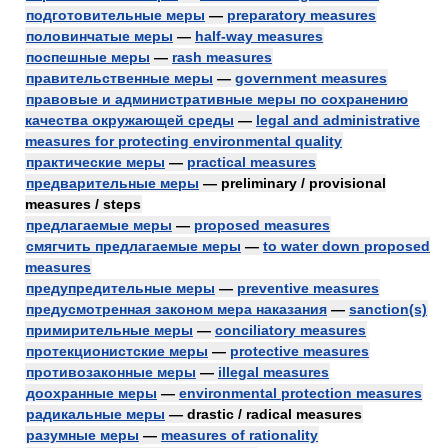
подготовительные меры
—
preparatory measures
половинчатые меры
—
half-way measures
поспешные меры
—
rash measures
правительственные меры
—
government measures
правовые и административные меры по сохранению
качества окружающей среды
—
legal and administrative
measures for protecting environmental quality
практические меры
—
practical measures
предварительные меры
— preliminary / provisional
measures / steps
предлагаемые меры
—
proposed measures
смягчить предлагаемые меры
—
to water down proposed
measures
предупредительные меры
—
preventive measures
предусмотренная законом мера наказания
—
sanction(s)
примирительные меры
—
conciliatory measures
протекционистские меры
—
protective measures
противозаконные меры
—
illegal measures
доохранные меры
—
environmental protection measures
радикальные меры
— drastic / radical measures
разумные меры
—
measures of rationality