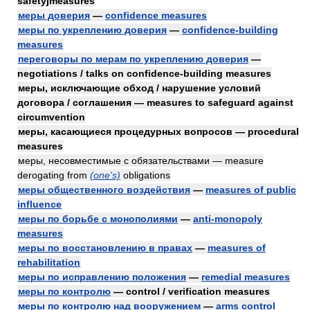
safetyjmeasures
меры доверия
—
confidence measures
меры по укреплению доверия
—
confidence-building
measures
переговоры по мерам по укреплению доверия
—
negotiations / talks on confidence-building measures
меры, исключающие обход / нарушение условий
договора / соглашения — measures to safeguard against
circumvention
меры, касающиеся процедурных вопросов — procedural
measures
меры, несовместимые с обязательствами — measure
derogating from
(one's)
obligations
меры общественного воздействия
—
measures of public
influence
меры по борьбе с монополиями
—
anti-monopoly
measures
меры по восстановлению в правах
—
measures of
rehabilitation
меры по исправлению положения
—
remedial measures
меры по контролю
— control / verification measures
меры по контролю над вооружением
—
arms control