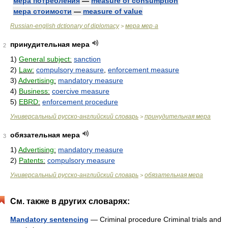
мера потребления
—
measure of consumption
мера стоимости
—
measure of value
Russian-english dctionary of diplomacy
мера мер·а
>
принудительная мера
2
1)
General subject:
sanction
2)
Law:
compulsory measure
,
enforcement measure
3)
Advertising:
mandatory measure
4)
Business:
coercive measure
5)
EBRD:
enforcement procedure
Универсальный русско-английский словарь
принудительная мера
>
обязательная мера
3
1)
Advertising:
mandatory measure
2)
Patents:
compulsory measure
Универсальный русско-английский словарь
обязательная мера
>
См. также в других словарях:
Mandatory sentencing
— Criminal procedure Criminal trials and