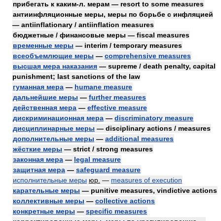
прибегать к каким-л. мерам — resort to some measures
антиинфляционные меры, меры по борьбе с инфляцией
— antiinflationary / antiinflation measures
бюджетные / финансовые меры — fiscal measures
временные меры
— interim / temporary measures
всеобъемлющие меры
—
comprehensive measures
высшая мера наказания
— supreme / death penalty, capital
punishment; last sanctions of the law
гуманная мера
—
humane measure
дальнейшие меры
—
further measures
действенная мера
—
effective measure
дискриминационная мера
—
discriminatory measure
дисциплинарные меры
— disciplinary actions / measures
дополнительные меры
—
additional measures
жёсткие меры
— strict / strong measures
законная мера
—
legal measure
защитная мера
—
safeguard measure
исполнительные меры
юр.
—
measures of execution
карательные меры
— punitive measures, vindictive actions
коллективные меры
—
collective actions
конкретные меры
—
specific measures