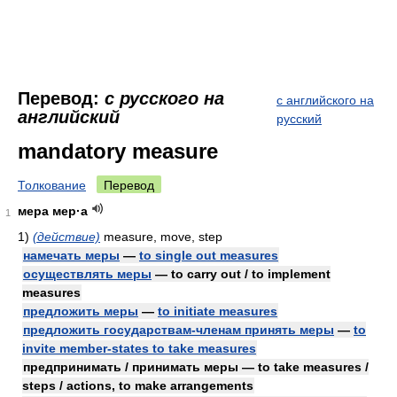
Перевод:
с русского на
с английского на
английский
русский
mandatory measure
Толкование
Перевод
мера мер·а
1
1)
(действие)
measure, move, step
намечать меры
—
to single out measures
осуществлять меры
— to carry out / to implement
measures
предложить меры
—
to initiate measures
предложить государствам-членам принять меры
—
to
invite member-states to take measures
предпринимать / принимать меры — to take measures /
steps / actions, to make arrangements