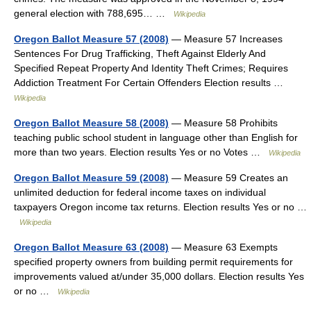
general election with 788,695… …
Wikipedia
Oregon Ballot Measure 57 (2008)
— Measure 57 Increases
Sentences For Drug Trafficking, Theft Against Elderly And
Specified Repeat Property And Identity Theft Crimes; Requires
Addiction Treatment For Certain Offenders Election results …
Wikipedia
Oregon Ballot Measure 58 (2008)
— Measure 58 Prohibits
teaching public school student in language other than English for
more than two years. Election results Yes or no Votes …
Wikipedia
Oregon Ballot Measure 59 (2008)
— Measure 59 Creates an
unlimited deduction for federal income taxes on individual
taxpayers Oregon income tax returns. Election results Yes or no …
Wikipedia
Oregon Ballot Measure 63 (2008)
— Measure 63 Exempts
specified property owners from building permit requirements for
improvements valued at/under 35,000 dollars. Election results Yes
or no …
Wikipedia