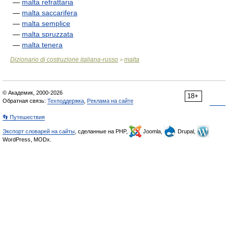
—
malta refrattaria
—
malta saccarifera
—
malta semplice
—
malta spruzzata
—
malta tenera
Dizionario di costruzione italiana-russo
malta
>
© Академик, 2000-2026
18+
Обратная связь:
Техподдержка
,
Реклама на сайте
👣 Путешествия
Экспорт словарей на сайты
, сделанные на PHP,
Joomla,
Drupal,
WordPress, MODx.