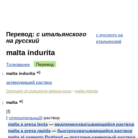
Перевод:
с итальянского
с русского на
на русский
итальянский
malta indurita
Толкование
Перевод
malta indurita
1
затвердевший раствор
Dizionario di costruzione italiana-russo
malta indurita
>
malta
2
(f)
(
строительный
)
раствор
malta a presa lenta
—
медленносхватывающийся раствор
malta a presa rapida
—
быстросхватывающийся раствор
malta al cemento Portland
—
портланд-цементный раствор