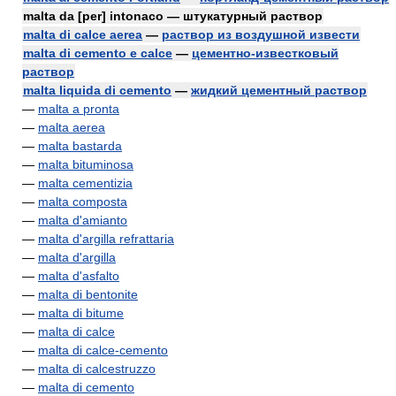
malta da [per] intonaco — штукатурный раствор
malta di calce aerea
—
раствор из воздушной извести
malta di cemento e calce
—
цементно-известковый
раствор
malta liquida di cemento
—
жидкий цементный раствор
—
malta a pronta
—
malta aerea
—
malta bastarda
—
malta bituminosa
—
malta cementizia
—
malta composta
—
malta d'amianto
—
malta d'argilla refrattaria
—
malta d'argilla
—
malta d'asfalto
—
malta di bentonite
—
malta di bitume
—
malta di calce
—
malta di calce-cemento
—
malta di calcestruzzo
—
malta di cemento