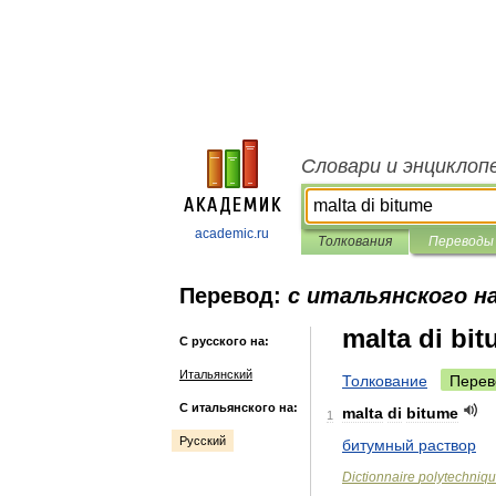
Словари и энциклоп
academic.ru
Толкования
Переводы
Перевод:
с итальянского на
malta di bi
С русского на:
Итальянский
Толкование
Перев
С итальянского на:
malta
di
bitume
1
Русский
битумный
раствор
Dictionnaire
polytechniq