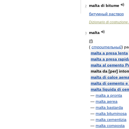
malta
di
bitume
2
битумный
раствор
Dizionario
di
costruzione
malta
3
(
f
)
(
строительный
)
ра
malta
a
presa
lenta
malta
a
presa
rapid
malta
al
cemento
P
malta
da
[
per
]
into
malta
di
calce
aere
malta
di
cemento
e
malta
liquida
di
ce
—
malta
a
pronta
—
malta
aerea
—
malta
bastarda
—
malta
bituminosa
—
malta
cementizia
—
malta
composta