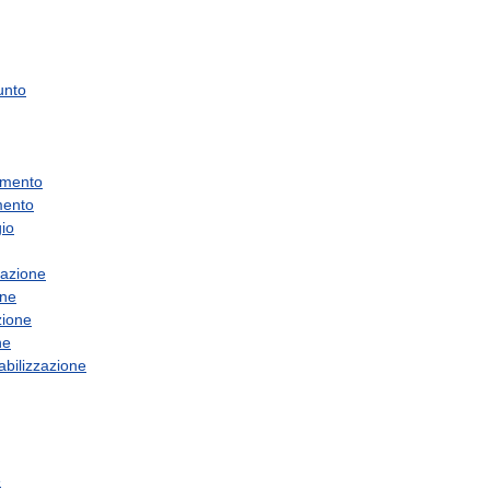
unto
amento
mento
io
azione
one
ione
ne
bilizzazione
e