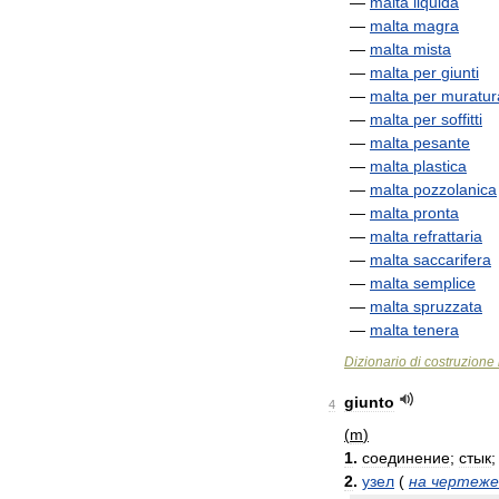
—
malta
liquida
—
malta
magra
—
malta
mista
—
malta
per
giunti
—
malta
per
muratur
—
malta
per
soffitti
—
malta
pesante
—
malta
plastica
—
malta
pozzolanica
—
malta
pronta
—
malta
refrattaria
—
malta
saccarifera
—
malta
semplice
—
malta
spruzzata
—
malta
tenera
Dizionario
di
costruzione
giunto
4
(
m
)
1
.
соединение
;
стык
2
.
узел
(
на
чертеже