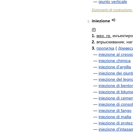
—
giunto
verticale
Dizionario
di
costruzione
iniezione
5
(
f
)
1
.
мех
.
гр
.
инъектир
2
.
впрыскивание
;
на
3
.
пропитка
(
древес
—
iniezione
al
creos
—
iniezione
chimica
—
iniezione
d
'
argilla
—
iniezione
dei
giunt
—
iniezione
del
legn
—
iniezione
di
benton
—
iniezione
di
bitum
—
iniezione
di
cemen
—
iniezione
di
conso
—
iniezione
di
fango
—
iniezione
di
malta
—
iniezione
di
protez
—
iniezione
d
'
intasa