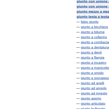
giunto
con
unione
giunto
con
unione
giunto
mezzo
a
me
giunto
testa
a
testa
—
falso
giunto
—
giunto
a
bicchiere
—
giunto
a
bitume
—
giunto
a
collarino
—
giunto
a
combaci
—
giunto
a
dentatura
—
giunto
a
denti
—
giunto
a
flangia
—
giunto
a
incastro
—
giunto
a
manicott
—
giunto
a
snodo
—
giunto
a
sovrappo
—
giunto
ad
anelli
—
giunto
ad
angolo
—
giunto
ad
innesto
—
giunto
aperto
—
giunto
articolato
—
giunto
bullonato