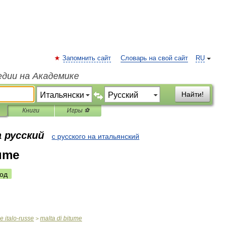
Запомнить сайт
Словарь на свой сайт
RU
едии на Академике
Найти!
Книги
Игры ⚽
 русский
с русского на итальянский
tume
од
ue
italo
-
russe
malta
di
bitume
>