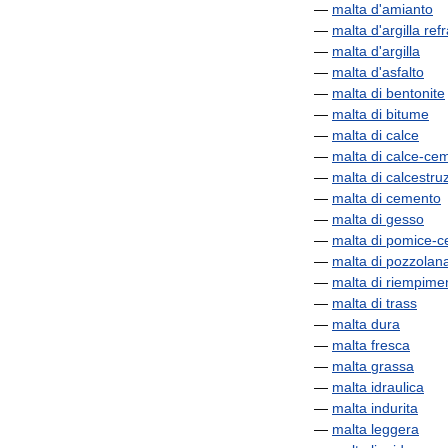
—
malta
d
'
amianto
—
malta
d
'
argilla
refr
—
malta
d
'
argilla
—
malta
d
'
asfalto
—
malta
di
bentonite
—
malta
di
bitume
—
malta
di
calce
—
malta
di
calce
-
cem
—
malta
di
calcestru
—
malta
di
cemento
—
malta
di
gesso
—
malta
di
pomice
-
c
—
malta
di
pozzolan
—
malta
di
riempime
—
malta
di
trass
—
malta
dura
—
malta
fresca
—
malta
grassa
—
malta
idraulica
—
malta
indurita
—
malta
leggera