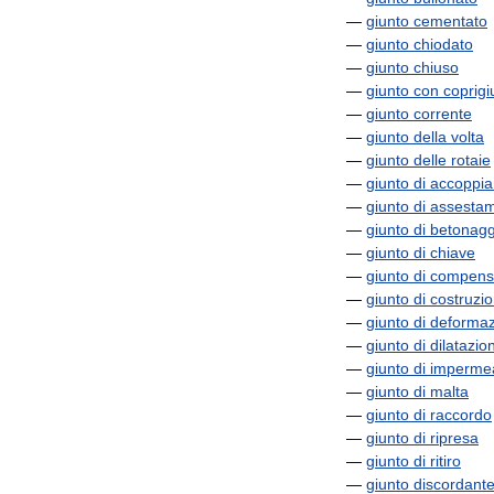
—
giunto
cementato
—
giunto
chiodato
—
giunto
chiuso
—
giunto
con
coprigi
—
giunto
corrente
—
giunto
della
volta
—
giunto
delle
rotaie
—
giunto
di
accoppi
—
giunto
di
assesta
—
giunto
di
betonagg
—
giunto
di
chiave
—
giunto
di
compens
—
giunto
di
costruzi
—
giunto
di
deformaz
—
giunto
di
dilatazio
—
giunto
di
impermea
—
giunto
di
malta
—
giunto
di
raccordo
—
giunto
di
ripresa
—
giunto
di
ritiro
—
giunto
discordant