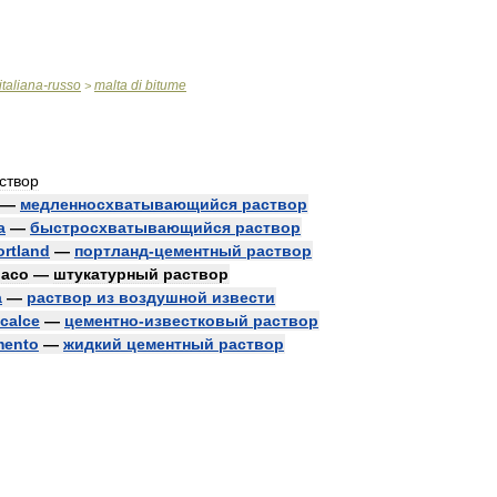
italiana
-
russo
malta
di
bitume
>
створ
—
медленносхватывающийся
раствор
a
—
быстросхватывающийся
раствор
ortland
—
портланд
-
цементный
раствор
naco
—
штукатурный
раствор
a
—
раствор
из
воздушной
извести
calce
—
цементно
-
известковый
раствор
mento
—
жидкий
цементный
раствор