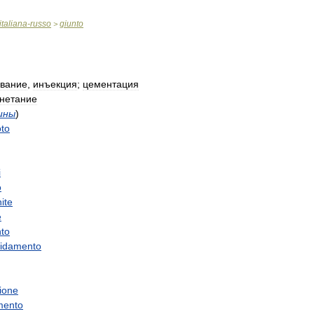
italiana
-
russo
giunto
>
ование
,
инъекция
;
цементация
гнетание
ины
)
oto
i
o
ite
e
to
lidamento
ione
mento