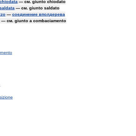
chiodata
—
см
.
giunto
chiodato
saldata
—
см
.
giunto
saldato
zzo
—
соединение
вполдерева
—
см
.
giunto
a
combaciamento
amento
o
sizione