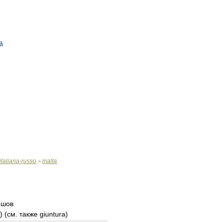
a
italiana
-
russo
malta
>
;
шов
)
(
см
.
также
giuntura
)