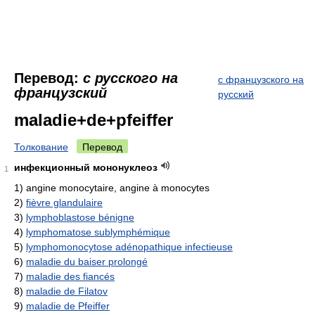
Перевод:
с русского на
с французского на
французский
русский
maladie+de+pfeiffer
Толкование
Перевод
инфекционный мононуклеоз
1
1)
angine monocytaire, angine à monocytes
2)
fièvre glandulaire
3)
lymphoblastose bénigne
4)
lymphomatose sublymphémique
5)
lymphomonocytose adénopathique infectieuse
6)
maladie du baiser prolongé
7)
maladie des fiancés
8)
maladie de Filatov
9)
maladie de Pfeiffer