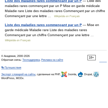
Liste des maladies rares commencant par un P
— Liste des
maladies rares commençant par un P Mise en garde médicale
Maladie rare Liste des maladies rares Commençant par un chiffre
Commençant par une lettre …
Wikipédia en Français
Liste des maladies rares commençant par un P
— Mise en
garde médicale Maladie rare Liste des maladies rares
Commençant par un chiffre Commençant par une lettre …
Wikipédia en Français
© Академик, 2000-2026
18+
Обратная связь:
Техподдержка
,
Реклама на сайте
👣 Путешествия
Экспорт словарей на сайты
, сделанные на PHP,
Joomla,
Drupal,
WordPress, MODx.