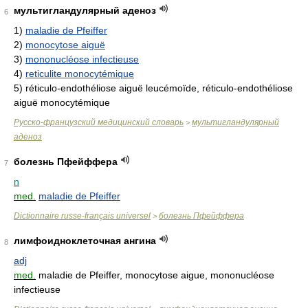
мультигландулярный аденоз
6
1)
maladie de Pfeiffer
2)
monocytose aiguë
3)
mononucléose infectieuse
4)
reticulite monocytémique
5)
réticulo-endothéliose aiguë leucémoïde, réticulo-endothéliose
aiguë monocytémique
Русско-французский медицинский словарь
мультигландулярный
>
аденоз
болезнь Пфейффера
7
n
med.
maladie de Pfeiffer
Dictionnaire russe-français universel
болезнь Пфейффера
>
лимфоидноклеточная ангина
8
adj
med.
maladie de Pfeiffer, monocytose aigue, mononucléose
infectieuse