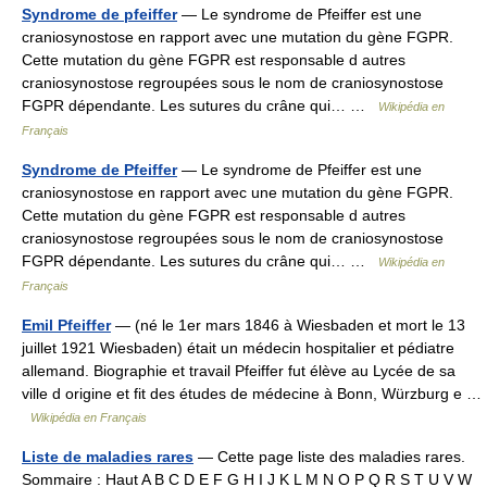
Syndrome de pfeiffer
— Le syndrome de Pfeiffer est une
craniosynostose en rapport avec une mutation du gène FGPR.
Cette mutation du gène FGPR est responsable d autres
craniosynostose regroupées sous le nom de craniosynostose
FGPR dépendante. Les sutures du crâne qui… …
Wikipédia en
Français
Syndrome de Pfeiffer
— Le syndrome de Pfeiffer est une
craniosynostose en rapport avec une mutation du gène FGPR.
Cette mutation du gène FGPR est responsable d autres
craniosynostose regroupées sous le nom de craniosynostose
FGPR dépendante. Les sutures du crâne qui… …
Wikipédia en
Français
Emil Pfeiffer
— (né le 1er mars 1846 à Wiesbaden et mort le 13
juillet 1921 Wiesbaden) était un médecin hospitalier et pédiatre
allemand. Biographie et travail Pfeiffer fut élève au Lycée de sa
ville d origine et fit des études de médecine à Bonn, Würzburg e …
Wikipédia en Français
Liste de maladies rares
— Cette page liste des maladies rares.
Sommaire : Haut A B C D E F G H I J K L M N O P Q R S T U V W