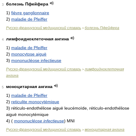
болезнь Пфейфера
3
1)
fièvre ganglionnaire
2)
maladie de Pfeiffer
Русско-французский медицинский словарь
болезнь Пфейфера
>
лимфоидноклеточная ангина
4
1)
maladie de Pfeiffer
2)
monocytose aiguë
3)
mononucléose infectieuse
Русско-французский медицинский словарь
лимфоидноклеточная
>
ангина
моноцитарная ангина
5
1)
maladie de Pfeiffer
2)
reticulite monocytémique
3)
réticulo-endothéliose aiguë leucémoïde, réticulo-endothéliose
aiguë monocytémique
4)
(
mononucléose infectieuse
)
MNI
Русско-французский медицинский словарь
моноцитарная ангина
>