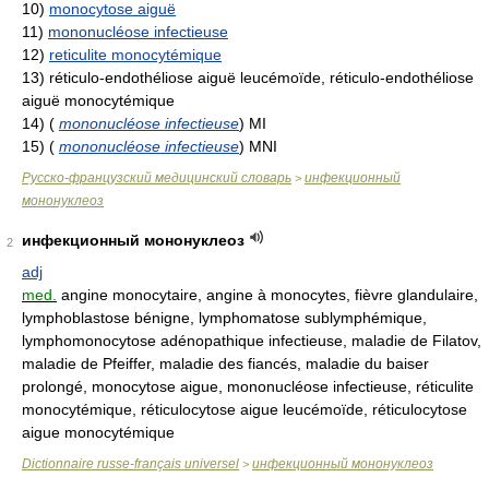
10)
monocytose aiguë
11)
mononucléose infectieuse
12)
reticulite monocytémique
13)
réticulo-endothéliose aiguë leucémoïde, réticulo-endothéliose
aiguë monocytémique
14)
(
mononucléose infectieuse
)
MI
15)
(
mononucléose infectieuse
)
MNI
Русско-французский медицинский словарь
инфекционный
>
мононуклеоз
инфекционный мононуклеоз
2
adj
med.
angine monocytaire, angine à monocytes, fièvre glandulaire,
lymphoblastose bénigne, lymphomatose sublymphémique,
lymphomonocytose adénopathique infectieuse, maladie de Filatov,
maladie de Pfeiffer, maladie des fiancés, maladie du baiser
prolongé, monocytose aigue, mononucléose infectieuse, réticulite
monocytémique, réticulocytose aigue leucémoïde, réticulocytose
aigue monocytémique
Dictionnaire russe-français universel
инфекционный мононуклеоз
>