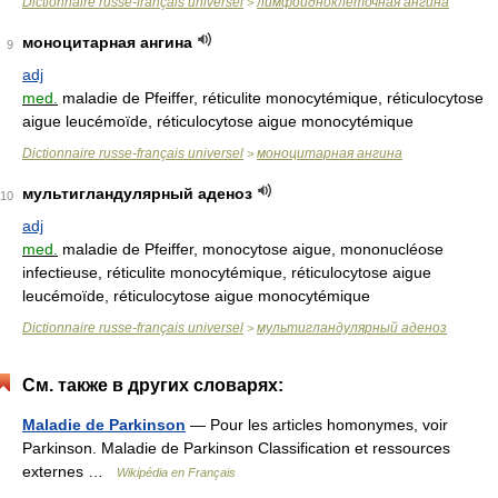
Dictionnaire russe-français universel
лимфоидноклеточная ангина
>
моноцитарная ангина
9
adj
med.
maladie de Pfeiffer, réticulite monocytémique, réticulocytose
aigue leucémoïde, réticulocytose aigue monocytémique
Dictionnaire russe-français universel
моноцитарная ангина
>
мультигландулярный аденоз
10
adj
med.
maladie de Pfeiffer, monocytose aigue, mononucléose
infectieuse, réticulite monocytémique, réticulocytose aigue
leucémoïde, réticulocytose aigue monocytémique
Dictionnaire russe-français universel
мультигландулярный аденоз
>
См. также в других словарях:
Maladie de Parkinson
— Pour les articles homonymes, voir
Parkinson. Maladie de Parkinson Classification et ressources
externes …
Wikipédia en Français