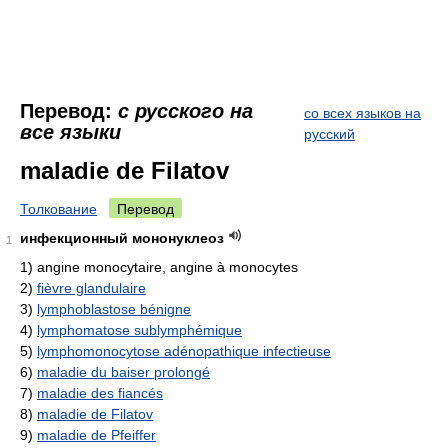
Перевод:
с русского на
со всех языков на
все языки
русский
maladie de Filatov
Толкование
Перевод
инфекционный мононуклеоз
1
1)
angine monocytaire, angine à monocytes
2)
fièvre glandulaire
3)
lymphoblastose bénigne
4)
lymphomatose sublymphémique
5)
lymphomonocytose adénopathique infectieuse
6)
maladie du baiser prolongé
7)
maladie des fiancés
8)
maladie de Filatov
9)
maladie de Pfeiffer