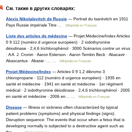
См. также в других словарях:
Alexis Nikolaïevitch de Russie
— Portrait du tsarévitch en 1911
Pays Russie impériale Titre …
Wikipédia en Français
Liste des articles de médecine
— Projet:Médecine/Index Articles
0 9 112 (numéro d urgence européen) · 2 iodothyronine
déiodinase · 2,4,6 trichlorophénol · 3000 Scénarios contre un virus
· A A. J. Cronin · Aaron Esterson · Aaron Temkin Beck · Abacavir ·
Abascantus · Abasie ·… …
Wikipédia en Français
Projet:Médecine/Index
— Articles 0 9 1,2 dibromo 3
chloropropane · 112 (numéro d urgence européen) · 1935 en
santé et médecine · 1941 en santé et médecine · 1er régiment
médical · 2 iodothyronine déiodinase · 2,4,6 trichlorophénol · 2005
en santé et médecine · 2006 en… …
Wikipédia en Français
Disease
— Illness or sickness often characterized by typical
patient problems (symptoms) and physical findings (signs).
Disruption sequence: The events that occur when a fetus that is
developing normally is subjected to a destructive agent such as