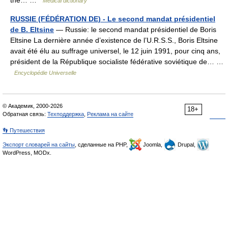
the… …
Medical dictionary
RUSSIE (FÉDÉRATION DE) - Le second mandat présidentiel
de B. Eltsine
— Russie: le second mandat présidentiel de Boris
Eltsine La dernière année d’existence de l’U.R.S.S., Boris Eltsine
avait été élu au suffrage universel, le 12 juin 1991, pour cinq ans,
président de la République socialiste fédérative soviétique de… …
Encyclopédie Universelle
© Академик, 2000-2026
18+
Обратная связь:
Техподдержка
,
Реклама на сайте
👣 Путешествия
Экспорт словарей на сайты
, сделанные на PHP,
Joomla,
Drupal,
WordPress, MODx.