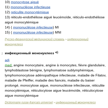
10)
monocytose aiguë
11)
mononucléose infectieuse
12)
reticulite monocytémique
13)
réticulo-endothéliose aiguë leucémoïde, réticulo-endothéliose
aiguë monocytémique
14)
(
mononucléose infectieuse
)
MI
15)
(
mononucléose infectieuse
)
MNI
Русско-французский медицинский словарь
инфекционный
>
мононуклеоз
инфекционный мононуклеоз
2
adj
med.
angine monocytaire, angine à monocytes, fièvre glandulaire,
lymphoblastose bénigne, lymphomatose sublymphémique,
lymphomonocytose adénopathique infectieuse, maladie de Filatov,
maladie de Pfeiffer, maladie des fiancés, maladie du baiser
prolongé, monocytose aigue, mononucléose infectieuse, réticulite
monocytémique, réticulocytose aigue leucémoïde, réticulocytose
aigue monocytémique
Dictionnaire russe-français universel
инфекционный мононуклеоз
>