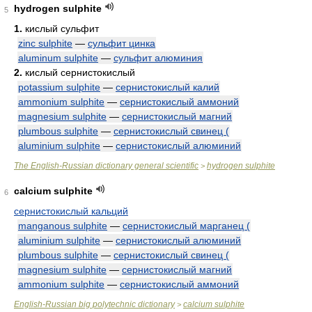
hydrogen sulphite
5
1.
кислый сульфит
zinc sulphite
—
сульфит цинка
aluminum sulphite
—
сульфит алюминия
2.
кислый сернистокислый
potassium sulphite
—
сернистокислый калий
ammonium sulphite
—
сернистокислый аммоний
magnesium sulphite
—
сернистокислый магний
plumbous sulphite
—
сернистокислый свинец (
aluminium sulphite
—
сернистокислый алюминий
The English-Russian dictionary general scientific
hydrogen sulphite
>
calcium sulphite
6
сернистокислый кальций
manganous sulphite
—
сернистокислый марганец (
aluminium sulphite
—
сернистокислый алюминий
plumbous sulphite
—
сернистокислый свинец (
magnesium sulphite
—
сернистокислый магний
ammonium sulphite
—
сернистокислый аммоний
English-Russian big polytechnic dictionary
calcium sulphite
>