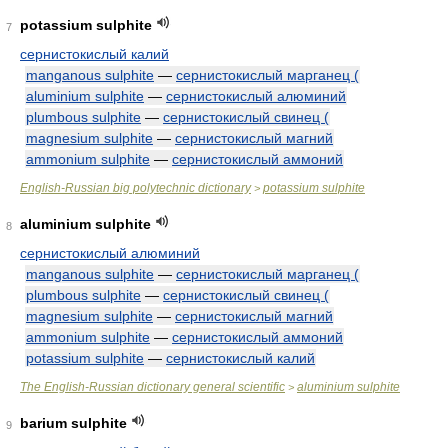
potassium sulphite
7
сернистокислый калий
manganous sulphite
—
сернистокислый марганец (
aluminium sulphite
—
сернистокислый алюминий
plumbous sulphite
—
сернистокислый свинец (
magnesium sulphite
—
сернистокислый магний
ammonium sulphite
—
сернистокислый аммоний
English-Russian big polytechnic dictionary
potassium sulphite
>
aluminium sulphite
8
сернистокислый алюминий
manganous sulphite
—
сернистокислый марганец (
plumbous sulphite
—
сернистокислый свинец (
magnesium sulphite
—
сернистокислый магний
ammonium sulphite
—
сернистокислый аммоний
potassium sulphite
—
сернистокислый калий
The English-Russian dictionary general scientific
aluminium sulphite
>
barium sulphite
9