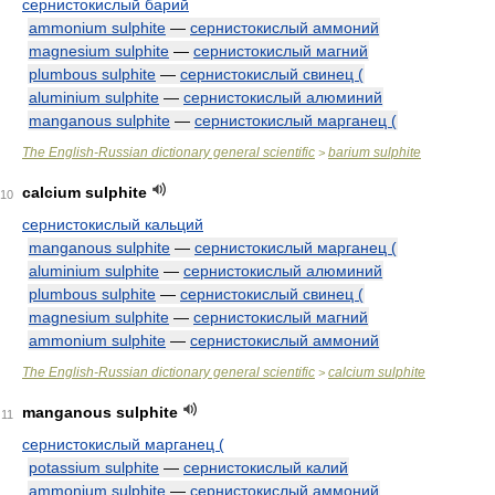
сернистокислый барий
ammonium sulphite
—
сернистокислый аммоний
magnesium sulphite
—
сернистокислый магний
plumbous sulphite
—
сернистокислый свинец (
aluminium sulphite
—
сернистокислый алюминий
manganous sulphite
—
сернистокислый марганец (
The English-Russian dictionary general scientific
barium sulphite
>
calcium sulphite
10
сернистокислый кальций
manganous sulphite
—
сернистокислый марганец (
aluminium sulphite
—
сернистокислый алюминий
plumbous sulphite
—
сернистокислый свинец (
magnesium sulphite
—
сернистокислый магний
ammonium sulphite
—
сернистокислый аммоний
The English-Russian dictionary general scientific
calcium sulphite
>
manganous sulphite
11
сернистокислый марганец (
potassium sulphite
—
сернистокислый калий
ammonium sulphite
—
сернистокислый аммоний