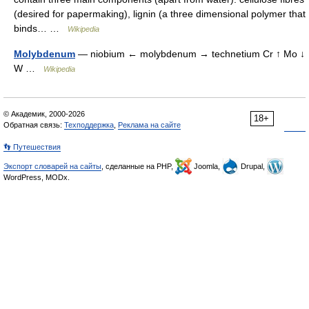
(desired for papermaking), lignin (a three dimensional polymer that
binds… …
Wikipedia
Molybdenum
— niobium ← molybdenum → technetium Cr ↑ Mo ↓
W …
Wikipedia
© Академик, 2000-2026
18+
Обратная связь:
Техподдержка
,
Реклама на сайте
👣 Путешествия
Экспорт словарей на сайты
, сделанные на PHP,
Joomla,
Drupal,
WordPress, MODx.