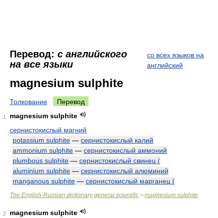
Перевод:
с английского
со всех языков на
на все языки
английский
magnesium sulphite
Толкование
Перевод
magnesium sulphite
1
сернистокислый магний
potassium sulphite
—
сернистокислый калий
ammonium sulphite
—
сернистокислый аммоний
plumbous sulphite
—
сернистокислый свинец (
aluminium sulphite
—
сернистокислый алюминий
manganous sulphite
—
сернистокислый марганец (
The English-Russian dictionary general scientific
magnesium sulphite
>
magnesium sulphite
2