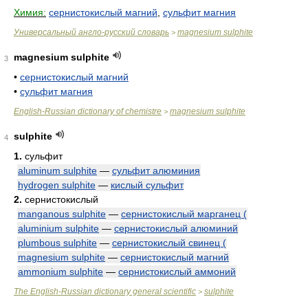
Химия:
сернистокислый магний
,
сульфит магния
Универсальный англо-русский словарь
magnesium sulphite
>
magnesium sulphite
3
•
сернистокислый магний
•
сульфит магния
English-Russian dictionary of chemistre
magnesium sulphite
>
sulphite
4
1.
сульфит
aluminum sulphite
—
сульфит алюминия
hydrogen sulphite
—
кислый сульфит
2.
сернистокислый
manganous sulphite
—
сернистокислый марганец (
aluminium sulphite
—
сернистокислый алюминий
plumbous sulphite
—
сернистокислый свинец (
magnesium sulphite
—
сернистокислый магний
ammonium sulphite
—
сернистокислый аммоний
The English-Russian dictionary general scientific
sulphite
>