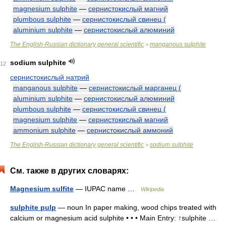
magnesium sulphite
—
сернистокислый магний
plumbous sulphite
—
сернистокислый свинец (
aluminium sulphite
—
сернистокислый алюминий
The English-Russian dictionary general scientific
manganous sulphite
>
sodium sulphite
12
сернистокислый натрий
manganous sulphite
—
сернистокислый марганец (
aluminium sulphite
—
сернистокислый алюминий
plumbous sulphite
—
сернистокислый свинец (
magnesium sulphite
—
сернистокислый магний
ammonium sulphite
—
сернистокислый аммоний
The English-Russian dictionary general scientific
sodium sulphite
>
См. также в других словарях:
Magnesium sulfite
— IUPAC name …
Wikipedia
sulphite pulp
— noun In paper making, wood chips treated with
calcium or magnesium acid sulphite • • • Main Entry: ↑sulphite …