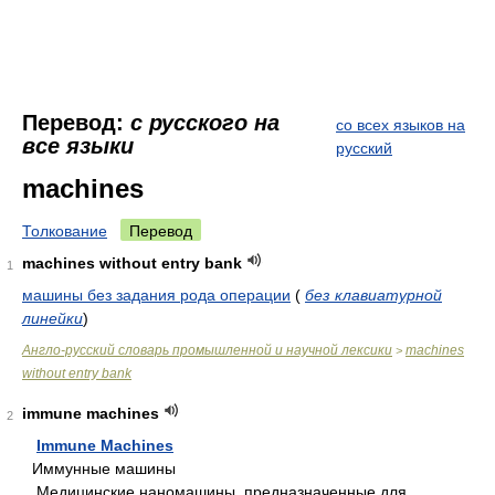
Перевод:
с русского на
со всех языков на
все языки
русский
machines
Толкование
Перевод
machines without entry bank
1
машины без задания рода операции
(
без клавиатурной
линейки
)
Англо-русский словарь промышленной и научной лексики
machines
>
without entry bank
immune machines
2
Immune Machines
Иммунные машины
Медицинские наномашины, предназначенные для