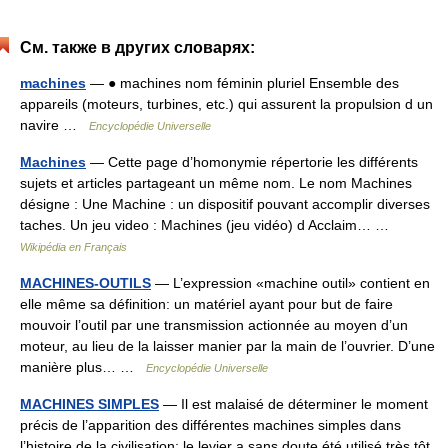
См. также в других словарях:
machines
— ● machines nom féminin pluriel Ensemble des
appareils (moteurs, turbines, etc.) qui assurent la propulsion d un
navire …
Encyclopédie Universelle
Machines
— Cette page d’homonymie répertorie les différents
sujets et articles partageant un même nom. Le nom Machines
désigne : Une Machine : un dispositif pouvant accomplir diverses
taches. Un jeu video : Machines (jeu vidéo) d Acclaim… …
Wikipédia en Français
MACHINES-OUTILS
— L’expression «machine outil» contient en
elle même sa définition: un matériel ayant pour but de faire
mouvoir l’outil par une transmission actionnée au moyen d’un
moteur, au lieu de la laisser manier par la main de l’ouvrier. D’une
manière plus… …
Encyclopédie Universelle
MACHINES SIMPLES
— Il est malaisé de déterminer le moment
précis de l’apparition des différentes machines simples dans
l’histoire de la civilisation; le levier a sans doute été utilisé très tôt,