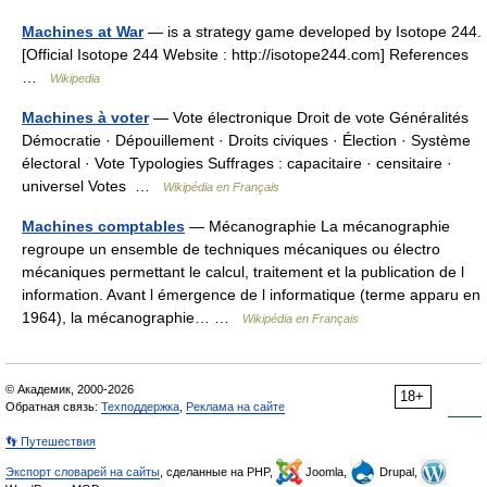
Machines at War
— is a strategy game developed by Isotope 244.
[Official Isotope 244 Website : http://isotope244.com] References
…
Wikipedia
Machines à voter
— Vote électronique Droit de vote Généralités
Démocratie · Dépouillement · Droits civiques · Élection · Système
électoral · Vote Typologies Suffrages : capacitaire · censitaire ·
universel Votes …
Wikipédia en Français
Machines comptables
— Mécanographie La mécanographie
regroupe un ensemble de techniques mécaniques ou électro
mécaniques permettant le calcul, traitement et la publication de l
information. Avant l émergence de l informatique (terme apparu en
1964), la mécanographie… …
Wikipédia en Français
© Академик, 2000-2026
18+
Обратная связь:
Техподдержка
,
Реклама на сайте
👣 Путешествия
Экспорт словарей на сайты
, сделанные на PHP,
Joomla,
Drupal,