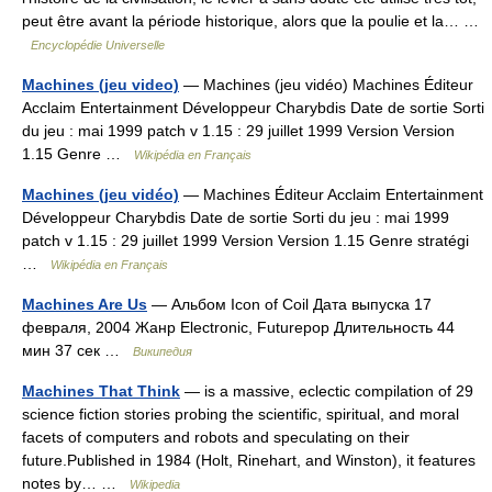
peut être avant la période historique, alors que la poulie et la… …
Encyclopédie Universelle
Machines (jeu video)
— Machines (jeu vidéo) Machines Éditeur
Acclaim Entertainment Développeur Charybdis Date de sortie Sorti
du jeu : mai 1999 patch v 1.15 : 29 juillet 1999 Version Version
1.15 Genre …
Wikipédia en Français
Machines (jeu vidéo)
— Machines Éditeur Acclaim Entertainment
Développeur Charybdis Date de sortie Sorti du jeu : mai 1999
patch v 1.15 : 29 juillet 1999 Version Version 1.15 Genre stratégi
…
Wikipédia en Français
Machines Are Us
— Альбом Icon of Coil Дата выпуска 17
февраля, 2004 Жанр Electronic, Futurepop Длительность 44
мин 37 сек …
Википедия
Machines That Think
— is a massive, eclectic compilation of 29
science fiction stories probing the scientific, spiritual, and moral
facets of computers and robots and speculating on their
future.Published in 1984 (Holt, Rinehart, and Winston), it features
notes by… …
Wikipedia