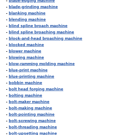
-
blade-edging machine
-
blade-grinding machine
-
blanking machine
-
blending machine
-
blind spline broach machine
-
blind spline broaching machine
-
block-and-head broaching machine
-
blocked machine
-
blower machine
-
blowing machine
-
blow-ramming molding machine
-
blue-print machine
-
blue-printing machine
-
bobbin machine
-
bolt head forging machine
-
bolting machine
-
bolt-maker machine
-
bolt-making machine
-
bolt-pointing machine
-
bolt-screwing machine
-
bolt-threading machine
-
bolt-upsetting machine