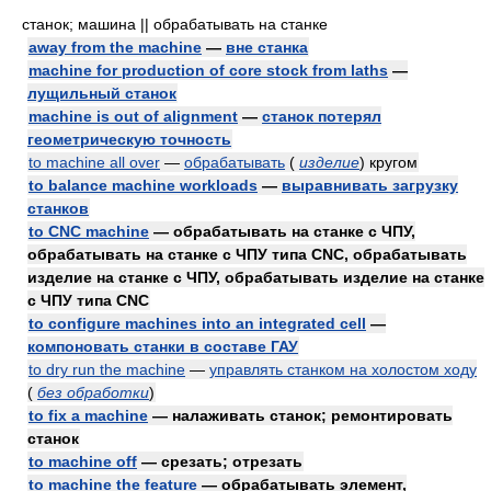
станок; машина || обрабатывать на станке
away from the machine
—
вне станка
machine for production of core stock from laths
—
лущильный станок
machine is out of alignment
—
станок потерял
геометрическую точность
to machine all over
—
обрабатывать
(
изделие
)
кругом
to balance machine workloads
—
выравнивать загрузку
станков
to CNC machine
— обрабатывать на станке с ЧПУ,
обрабатывать на станке с ЧПУ типа CNC, обрабатывать
изделие на станке с ЧПУ, обрабатывать изделие на станке
с ЧПУ типа CNC
to configure machines into an integrated cell
—
компоновать станки в составе ГАУ
to dry run the machine
—
управлять станком на холостом ходу
(
без обработки
)
to fix a machine
— налаживать станок; ремонтировать
станок
to machine off
— срезать; отрезать
to machine the feature
— обрабатывать элемент,