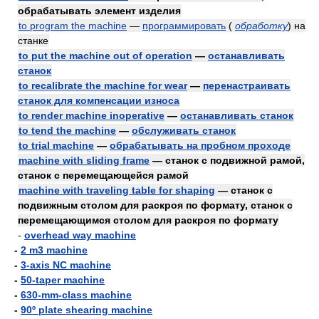
обрабатывать элемент изделия
to program the machine
—
программировать
(
обработку
)
на
станке
to put the machine out of operation
—
останавливать
станок
to recalibrate the machine for wear
—
перенастраивать
станок для компенсации износа
to render machine inoperative
—
останавливать станок
to tend the machine
—
обслуживать станок
to trial machine
—
обрабатывать на пробном проходе
machine with sliding frame
— станок с подвижной рамой,
станок с перемещающейся рамой
machine with traveling table for shaping
— станок с
подвижным столом для раскроя по формату, станок с
перемещающимся столом для раскроя по формату
-
overhead way machine
-
2 m3 machine
-
3-axis NC machine
-
50-taper machine
-
630-mm-class machine
-
90º plate shearing machine