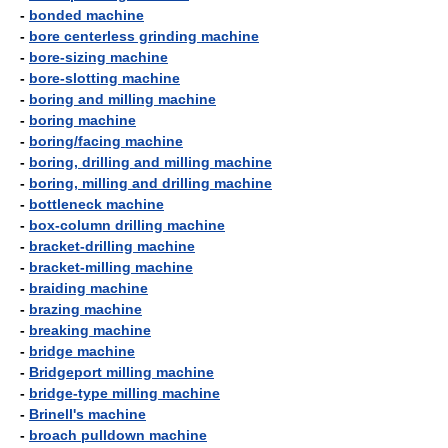
-
bonded machine
-
bore centerless grinding machine
-
bore-sizing machine
-
bore-slotting machine
-
boring and milling machine
-
boring machine
-
boring/facing machine
-
boring, drilling and milling machine
-
boring, milling and drilling machine
-
bottleneck machine
-
box-column drilling machine
-
bracket-drilling machine
-
bracket-milling machine
-
braiding machine
-
brazing machine
-
breaking machine
-
bridge machine
-
Bridgeport milling machine
-
bridge-type milling machine
-
Brinell's machine
-
broach pulldown machine