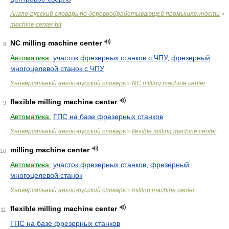
Англо-русский словарь по деревообрабатывающей промышленности
>
machine center bit
NC milling machine center
8
Автоматика:
участок фрезерных станков с ЧПУ
,
фрезерный
многоцелевой станок с ЧПУ
Универсальный англо-русский словарь
NC milling machine center
>
flexible milling machine center
9
Автоматика:
ГПС на базе фрезерных станков
Универсальный англо-русский словарь
flexible milling machine center
>
milling machine center
10
Автоматика:
участок фрезерных станков
,
фрезерный
многоцелевой станок
Универсальный англо-русский словарь
milling machine center
>
flexible milling machine center
11
ГПС на базе фрезерных станков