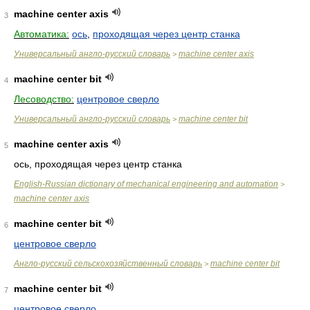
machine center axis
3
Автоматика:
ось
,
проходящая через центр станка
Универсальный англо-русский словарь
machine center axis
>
machine center bit
4
Лесоводство:
центровое сверло
Универсальный англо-русский словарь
machine center bit
>
machine center axis
5
ось, проходящая через центр станка
English-Russian dictionary of mechanical engineering and automation
>
machine center axis
machine center bit
6
центровое сверло
Англо-русский сельскохозяйственный словарь
machine center bit
>
machine center bit
7
центровое сверло