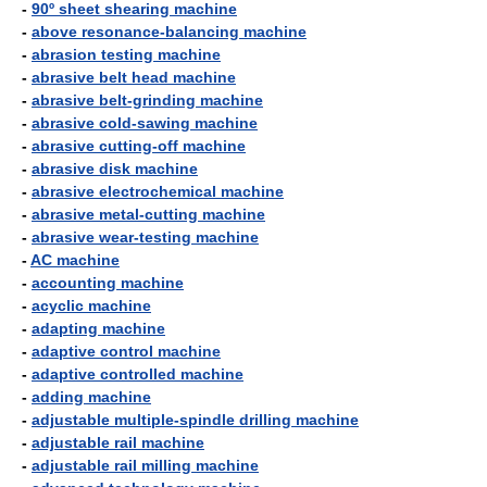
-
90º sheet shearing machine
-
above resonance-balancing machine
-
abrasion testing machine
-
abrasive belt head machine
-
abrasive belt-grinding machine
-
abrasive cold-sawing machine
-
abrasive cutting-off machine
-
abrasive disk machine
-
abrasive electrochemical machine
-
abrasive metal-cutting machine
-
abrasive wear-testing machine
-
AC machine
-
accounting machine
-
acyclic machine
-
adapting machine
-
adaptive control machine
-
adaptive controlled machine
-
adding machine
-
adjustable multiple-spindle drilling machine
-
adjustable rail machine
-
adjustable rail milling machine