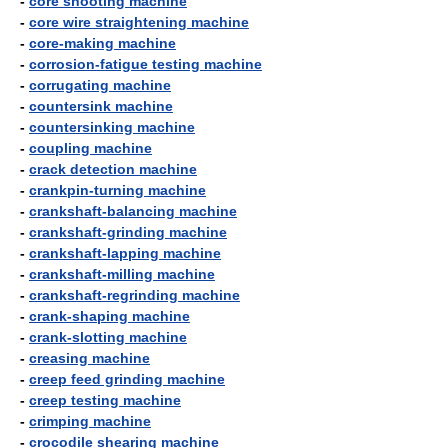
-
core shooting machine
-
core wire straightening machine
-
core-making machine
-
corrosion-fatigue testing machine
-
corrugating machine
-
countersink machine
-
countersinking machine
-
coupling machine
-
crack detection machine
-
crankpin-turning machine
-
crankshaft-balancing machine
-
crankshaft-grinding machine
-
crankshaft-lapping machine
-
crankshaft-milling machine
-
crankshaft-regrinding machine
-
crank-shaping machine
-
crank-slotting machine
-
creasing machine
-
creep feed grinding machine
-
creep testing machine
-
crimping machine
-
crocodile shearing machine