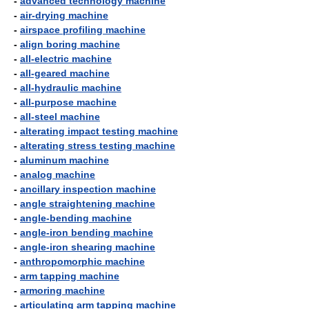
-
advanced technology machine
-
air-drying machine
-
airspace profiling machine
-
align boring machine
-
all-electric machine
-
all-geared machine
-
all-hydraulic machine
-
all-purpose machine
-
all-steel machine
-
alterating impact testing machine
-
alterating stress testing machine
-
aluminum machine
-
analog machine
-
ancillary inspection machine
-
angle straightening machine
-
angle-bending machine
-
angle-iron bending machine
-
angle-iron shearing machine
-
anthropomorphic machine
-
arm tapping machine
-
armoring machine
-
articulating arm tapping machine