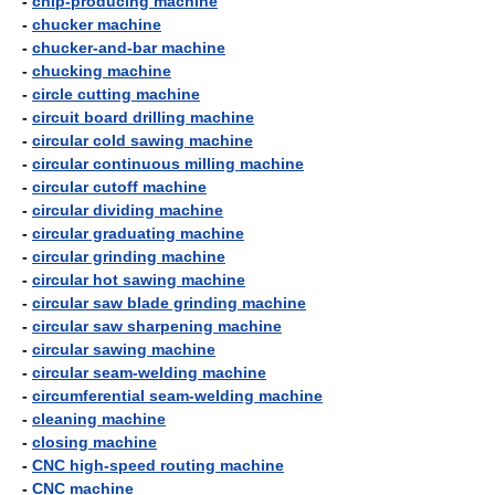
-
chip-producing machine
-
chucker machine
-
chucker-and-bar machine
-
chucking machine
-
circle cutting machine
-
circuit board drilling machine
-
circular cold sawing machine
-
circular continuous milling machine
-
circular cutoff machine
-
circular dividing machine
-
circular graduating machine
-
circular grinding machine
-
circular hot sawing machine
-
circular saw blade grinding machine
-
circular saw sharpening machine
-
circular sawing machine
-
circular seam-welding machine
-
circumferential seam-welding machine
-
cleaning machine
-
closing machine
-
CNC high-speed routing machine
-
CNC machine