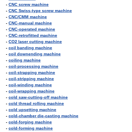
-
CNC screw machine
-
CNC Swiss-type screw machine
-
CNC/CMM machine
-
CNC-manual machine
-
CNC-operated machine
-
CNC-retrofitted machine
-
CO2 laser cutting machine
-
coil banding machine
-
coil downending machine
-
coiling machine
-
coil-processing machine
-
coil-strapping machine
-
coil-stripping machine
-
coil-winding machine
-
coil-wrapping machine
-
cold saw-cutting-off machine
-
cold thread rolling machine
-
cold upsetting machine
-
cold-chamber die-casting machine
-
cold-forging machine
-
cold-forming machine