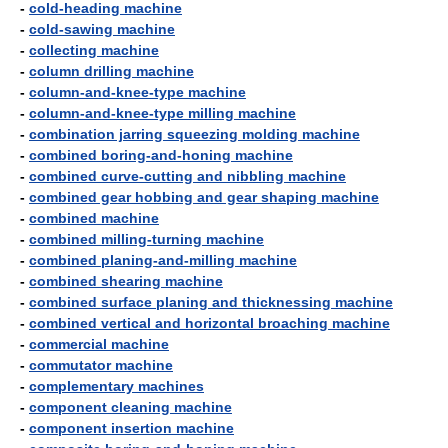
-
cold-heading machine
-
cold-sawing machine
-
collecting machine
-
column drilling machine
-
column-and-knee-type machine
-
column-and-knee-type milling machine
-
combination jarring squeezing molding machine
-
combined boring-and-honing machine
-
combined curve-cutting and nibbling machine
-
combined gear hobbing and gear shaping machine
-
combined machine
-
combined milling-turning machine
-
combined planing-and-milling machine
-
combined shearing machine
-
combined surface planing and thicknessing machine
-
combined vertical and horizontal broaching machine
-
commercial machine
-
commutator machine
-
complementary machines
-
component cleaning machine
-
component insertion machine