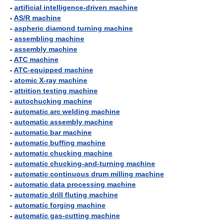
-
artificial intelligence-driven machine
-
AS/R machine
-
aspheric diamond turning machine
-
assembling machine
-
assembly machine
-
ATC machine
-
ATC-equipped machine
-
atomic X-ray machine
-
attrition testing machine
-
autochucking machine
-
automatic arc welding machine
-
automatic assembly machine
-
automatic bar machine
-
automatic buffing machine
-
automatic chucking machine
-
automatic chucking-and-turning machine
-
automatic continuous drum milling machine
-
automatic data processing machine
-
automatic drill fluting machine
-
automatic forging machine
-
automatic gas-cutting machine