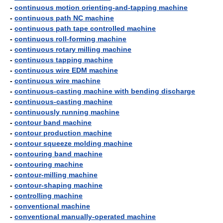
-
continuous motion orienting-and-tapping machine
-
continuous path NC machine
-
continuous path tape controlled machine
-
continuous roll-forming machine
-
continuous rotary milling machine
-
continuous tapping machine
-
continuous wire EDM machine
-
continuous wire machine
-
continuous-casting machine with bending discharge
-
continuous-casting machine
-
continuously running machine
-
contour band machine
-
contour production machine
-
contour squeeze molding machine
-
contouring band machine
-
contouring machine
-
contour-milling machine
-
contour-shaping machine
-
controlling machine
-
conventional machine
-
conventional manually-operated machine