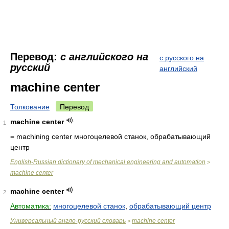
Перевод:
с английского на
с русского на
русский
английский
machine center
Толкование
Перевод
machine center
1
= machining center
многоцелевой станок, обрабатывающий
центр
English-Russian dictionary of mechanical engineering and automation
>
machine center
machine center
2
Автоматика:
многоцелевой станок
,
обрабатывающий центр
Универсальный англо-русский словарь
machine center
>