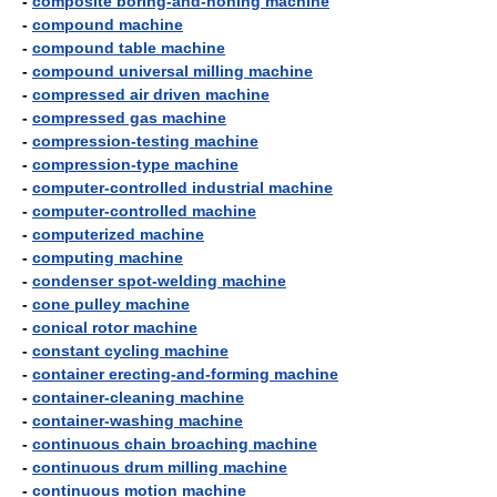
-
composite boring-and-honing machine
-
compound machine
-
compound table machine
-
compound universal milling machine
-
compressed air driven machine
-
compressed gas machine
-
compression-testing machine
-
compression-type machine
-
computer-controlled industrial machine
-
computer-controlled machine
-
computerized machine
-
computing machine
-
condenser spot-welding machine
-
cone pulley machine
-
conical rotor machine
-
constant cycling machine
-
container erecting-and-forming machine
-
container-cleaning machine
-
container-washing machine
-
continuous chain broaching machine
-
continuous drum milling machine
-
continuous motion machine