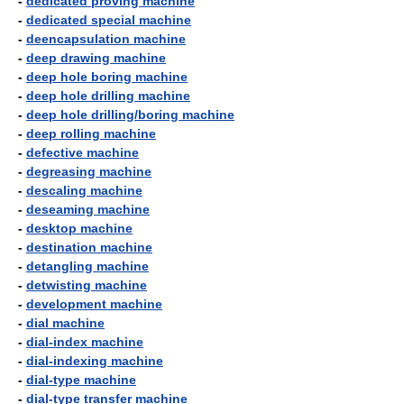
-
dedicated proving machine
-
dedicated special machine
-
deencapsulation machine
-
deep drawing machine
-
deep hole boring machine
-
deep hole drilling machine
-
deep hole drilling/boring machine
-
deep rolling machine
-
defective machine
-
degreasing machine
-
descaling machine
-
deseaming machine
-
desktop machine
-
destination machine
-
detangling machine
-
detwisting machine
-
development machine
-
dial machine
-
dial-index machine
-
dial-indexing machine
-
dial-type machine
-
dial-type transfer machine