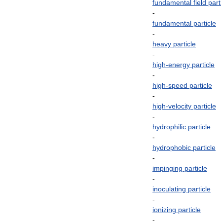
fundamental
field
part
-
fundamental
particle
-
heavy
particle
-
high
-
energy
particle
-
high
-
speed
particle
-
high
-
velocity
particle
-
hydrophilic
particle
-
hydrophobic
particle
-
impinging
particle
-
inoculating
particle
-
ionizing
particle
-