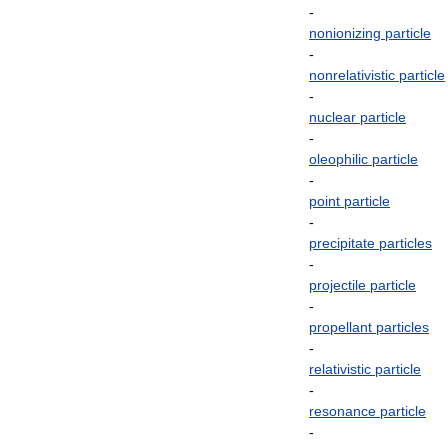
-
nonionizing
particle
-
nonrelativistic
particle
-
nuclear
particle
-
oleophilic
particle
-
point
particle
-
precipitate
particles
-
projectile
particle
-
propellant
particles
-
relativistic
particle
-
resonance
particle
-