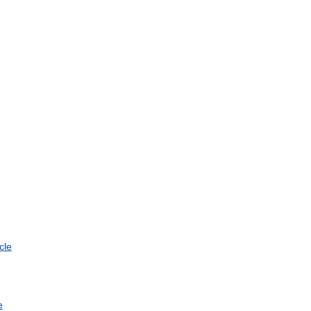
cle
e