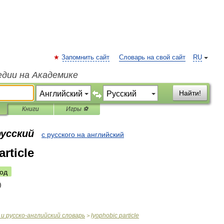
Запомнить сайт
Словарь на свой сайт
RU
едии на Академике
Найти!
Книги
Игры ⚽
русский
с русского на английский
rticle
од
и
русско
-
английский
словарь
lyophobic
particle
>