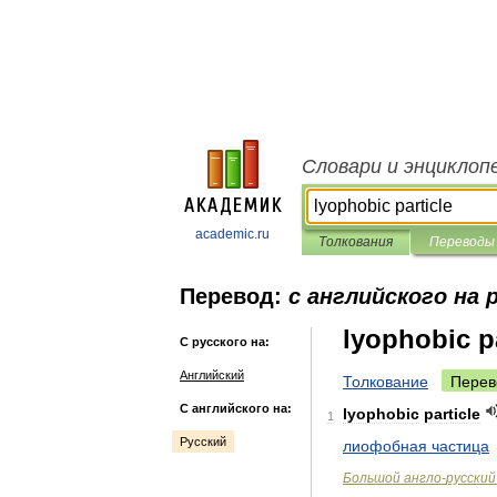
Словари и энциклоп
academic.ru
Толкования
Переводы
Перевод:
с английского на 
lyophobic pa
С русского на:
Английский
Толкование
Перев
С английского на:
lyophobic
particle
1
Русский
лиофобная
частица
Большой
англо
-
русский