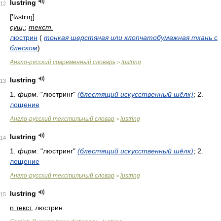
lustring
12
['lʌstrɪŋ]
сущ.
;
текст.
люстрин
(
тонкая шерстяная или хлопчатобумажная ткань с
блеском
)
Англо-русский современный словарь
lustring
>
lustring
13
1.
фирм.
"люстринг"
(блестящий искусственный шёлк)
; 2.
лощение
Англо-русский текстильный словар
lustring
>
lustring
14
1.
фирм.
"люстринг"
(блестящий искусственный шёлк)
; 2.
лощение
Англо-русский текстильный словар
lustring
>
lustring
15
n текст.
люстрин