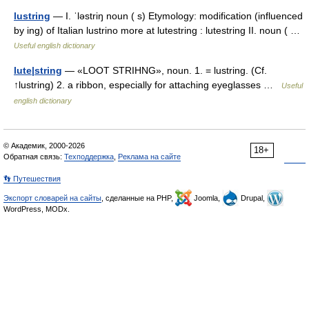
lustring
— I. ˈləstriŋ noun ( s) Etymology: modification (influenced
by ing) of Italian lustrino more at lutestring : lutestring II. noun ( …
Useful english dictionary
lute|string
— «LOOT STRIHNG», noun. 1. = lustring. (Cf.
↑lustring) 2. a ribbon, especially for attaching eyeglasses …
Useful
english dictionary
© Академик, 2000-2026
18+
Обратная связь:
Техподдержка
,
Реклама на сайте
👣 Путешествия
Экспорт словарей на сайты
, сделанные на PHP,
Joomla,
Drupal,
WordPress, MODx.