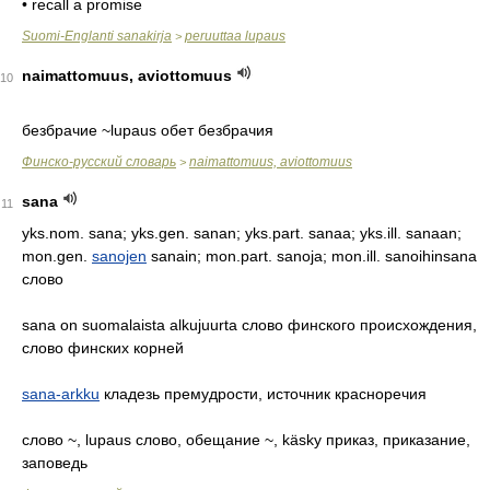
• recall a promise
Suomi-Englanti sanakirja
peruuttaa lupaus
>
naimattomuus, aviottomuus
10
безбрачие ~lupaus обет безбрачия
Финско-русский словарь
naimattomuus, aviottomuus
>
sana
11
yks.nom. sana; yks.gen. sanan; yks.part. sanaa; yks.ill. sanaan;
mon.gen.
sanojen
sanain; mon.part. sanoja; mon.ill. sanoihinsana
слово
sana on suomalaista alkujuurta слово финского происхождения,
слово финских корней
sana-arkku
кладезь премудрости, источник красноречия
слово ~, lupaus слово, обещание ~, käsky приказ, приказание,
заповедь