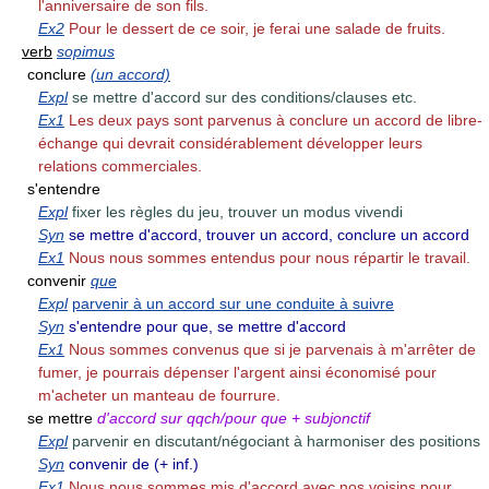
l'anniversaire de son fils.
Ex2
Pour le dessert de ce soir, je ferai une salade de fruits.
verb
sopimus
conclure
(un accord)
Expl
se mettre d'accord sur des conditions/clauses etc.
Ex1
Les deux pays sont parvenus à conclure un accord de libre-
échange qui devrait considérablement développer leurs
relations commerciales.
s'entendre
Expl
fixer les règles du jeu, trouver un modus vivendi
Syn
se mettre d'accord, trouver un accord, conclure un accord
Ex1
Nous nous sommes entendus pour nous répartir le travail.
convenir
que
Expl
parvenir à un accord sur une conduite à suivre
Syn
s'entendre pour que, se mettre d'accord
Ex1
Nous sommes convenus que si je parvenais à m'arrêter de
fumer, je pourrais dépenser l'argent ainsi économisé pour
m'acheter un manteau de fourrure.
se mettre
d'accord sur qqch/pour que + subjonctif
Expl
parvenir en discutant/négociant à harmoniser des positions
Syn
convenir de (+ inf.)
Ex1
Nous nous sommes mis d'accord avec nos voisins pour