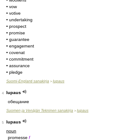
• woollens
• vow
• votive
• undertaking
• prospect
• promise
• guarantee
• engagement
• covenat
• commitment
• assurance
• pledge
Suomi-Englanti sanakirja
lupaus
>
lupaus
4
обещание
Suomen ja Venäjän Tekninen sanakirja
lupaus
>
lupaus
5
noun
promesse
f