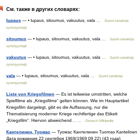
См. также в других словарях:
lupaus
— • lupaus, sitoumus, vakuutus, vala …
Suomi sanakirja
synonyymejä
sitoumus
— • lupaus, sitoumus, vakuutus, vala …
Suomi sanakirja
synonyymejä
vakuutus
— • lupaus, sitoumus, vakuutus, vala …
Suomi sanakirja
synonyymejä
vala
— • lupaus, sitoumus, vakuutus, vala …
Suomi sanakirja
synonyymejä
Liste von Kriegsfilmen
— Es ist teilweise umstritten, welche
Spielfilme als „Kriegsfilme“ gelten können. Wie im Hauptartikel
Kriegsfilm dargelegt, gibt es die Auffassung, nur die
Thematisierung moderner Kriege rechtfertige das Etikett
„Kriegsfilm“. Hiervon abweichend… …
Deutsch Wikipedia
Кантелинен, Туомас
— Туомас Кантелинен Tuomas Kantelinen
Дата рождения 22 сентября 1969(1969 09 22) (43 года)