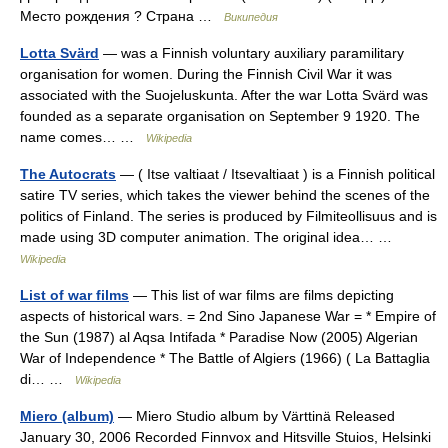
Место рождения ? Страна …
Википедия
Lotta Svärd
— was a Finnish voluntary auxiliary paramilitary
organisation for women. During the Finnish Civil War it was
associated with the Suojeluskunta. After the war Lotta Svärd was
founded as a separate organisation on September 9 1920. The
name comes… …
Wikipedia
The Autocrats
— ( Itse valtiaat / Itsevaltiaat ) is a Finnish political
satire TV series, which takes the viewer behind the scenes of the
politics of Finland. The series is produced by Filmiteollisuus and is
made using 3D computer animation. The original idea… …
Wikipedia
List of war films
— This list of war films are films depicting
aspects of historical wars. = 2nd Sino Japanese War = * Empire of
the Sun (1987) al Aqsa Intifada * Paradise Now (2005) Algerian
War of Independence * The Battle of Algiers (1966) ( La Battaglia
di… …
Wikipedia
Miero (album)
— Miero Studio album by Värttinä Released
January 30, 2006 Recorded Finnvox and Hitsville Stuios, Helsinki