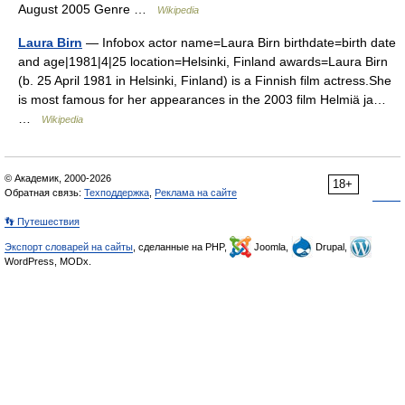
August 2005 Genre …
Wikipedia
Laura Birn
— Infobox actor name=Laura Birn birthdate=birth date
and age|1981|4|25 location=Helsinki, Finland awards=Laura Birn
(b. 25 April 1981 in Helsinki, Finland) is a Finnish film actress.She
is most famous for her appearances in the 2003 film Helmiä ja…
…
Wikipedia
© Академик, 2000-2026
18+
Обратная связь:
Техподдержка
,
Реклама на сайте
👣 Путешествия
Экспорт словарей на сайты
, сделанные на PHP,
Joomla,
Drupal,
WordPress, MODx.