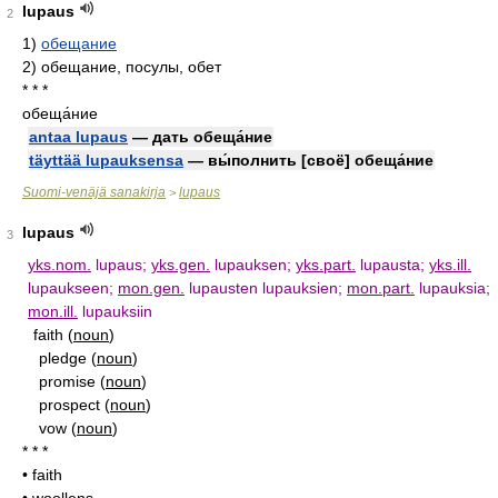
lupaus
2
1)
обещание
2)
обещание, посулы, обет
* * *
обеща́ние
antaa lupaus
— дать обеща́ние
täyttää lupauksensa
— вы́полнить [своё] обеща́ние
Suomi-venäjä sanakirja
lupaus
>
lupaus
3
yks.nom.
lupaus;
yks.gen.
lupauksen;
yks.part.
lupausta;
yks.ill.
lupaukseen;
mon.gen.
lupausten lupauksien;
mon.part.
lupauksia;
mon.ill.
lupauksiin
faith (
noun
)
pledge (
noun
)
promise (
noun
)
prospect (
noun
)
vow (
noun
)
* * *
• faith