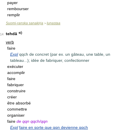
payer
rembourser
remplir
Suomi-ranska sanakirja
lunastaa
>
tehdä
14
verb
faire
Expl
qqch de concret (par ex. un gâteau, une table, un
tableau...); idée de fabriquer, confectionner
exécuter
accomplir
faire
fabriquer
construire
créer
être absorbé
commettre
organiser
faire
de qqn qqch/qqn
Expl
faire en sorte que qqn devienne qqch