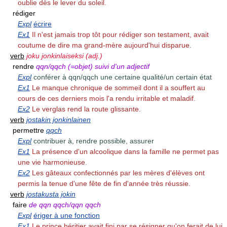
oublie dès le lever du soleil.
rédiger
Expl
écrire
Ex1
Il n'est jamais trop tôt pour rédiger son testament, avait
coutume de dire ma grand-mère aujourd'hui disparue.
verb
joku jonkinlaiseksi (adj.)
rendre
qqn/qqch (=objet) suivi d'un adjectif
Expl
conférer à qqn/qqch une certaine qualité/un certain état
Ex1
Le manque chronique de sommeil dont il a souffert au
cours de ces derniers mois l'a rendu irritable et maladif.
Ex2
Le verglas rend la route glissante.
verb
jostakin jonkinlainen
permettre
qqch
Expl
contribuer à, rendre possible, assurer
Ex1
La présence d'un alcoolique dans la famille ne permet pas
une vie harmonieuse.
Ex2
Les gâteaux confectionnés par les mères d'élèves ont
permis la tenue d'une fête de fin d'année très réussie.
verb
jostakusta jokin
faire
de qqn qqch/qqn qqch
Expl
ériger à une fonction
Ex1
Le prince héritier avait fini par se résigner qu'on ferait de lui