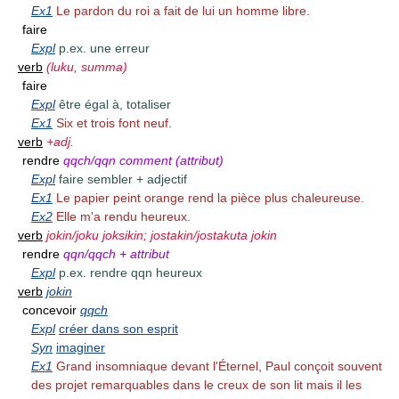
Ex1
Le pardon du roi a fait de lui un homme libre.
faire
Expl
p.ex. une erreur
verb
(luku, summa)
faire
Expl
être égal à, totaliser
Ex1
Six et trois font neuf.
verb
+adj.
rendre
qqch/qqn comment (attribut)
Expl
faire sembler + adjectif
Ex1
Le papier peint orange rend la pièce plus chaleureuse.
Ex2
Elle m'a rendu heureux.
verb
jokin/joku joksikin; jostakin/jostakuta jokin
rendre
qqn/qqch + attribut
Expl
p.ex. rendre qqn heureux
verb
jokin
concevoir
qqch
Expl
créer dans son esprit
Syn
imaginer
Ex1
Grand insomniaque devant l'Éternel, Paul conçoit souvent
des projet remarquables dans le creux de son lit mais il les