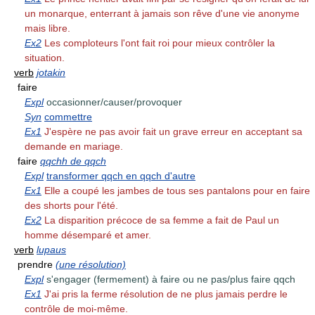
un monarque, enterrant à jamais son rêve d'une vie anonyme
mais libre.
Ex2
Les comploteurs l'ont fait roi pour mieux contrôler la
situation.
verb
jotakin
faire
Expl
occasionner/causer/provoquer
Syn
commettre
Ex1
J'espère ne pas avoir fait un grave erreur en acceptant sa
demande en mariage.
faire
qqchh de qqch
Expl
transformer qqch en qqch d'autre
Ex1
Elle a coupé les jambes de tous ses pantalons pour en faire
des shorts pour l'été.
Ex2
La disparition précoce de sa femme a fait de Paul un
homme désemparé et amer.
verb
lupaus
prendre
(une résolution)
Expl
s'engager (fermement) à faire ou ne pas/plus faire qqch
Ex1
J'ai pris la ferme résolution de ne plus jamais perdre le
contrôle de moi-même.