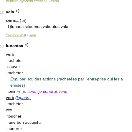
Финско-русский словарь
sana
>
vala
12
клятва ( ж)
1)lupaus,sitoumus,vakuutus,vala
Suomea test
vala
>
lunastaa
13
verb
racheter
sauver
racheter
Expl
par. ex. des actions (rachetées par l'entreprise qui les a
émises)
tenir
irr; je tiens, je tiendrai, tenu
verb
(lupaus)
racheter
xxx
toucher
faire bon accueil
à
honorer