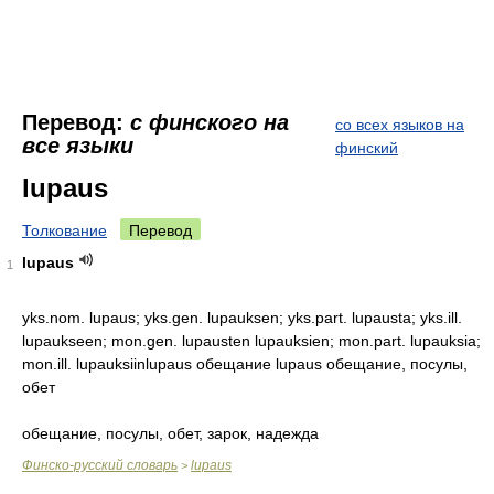
Перевод:
с финского на
со всех языков на
все языки
финский
lupaus
Толкование
Перевод
lupaus
1
yks.nom. lupaus; yks.gen. lupauksen; yks.part. lupausta; yks.ill.
lupaukseen; mon.gen. lupausten lupauksien; mon.part. lupauksia;
mon.ill. lupauksiinlupaus обещание lupaus обещание, посулы,
обет
обещание, посулы, обет, зарок, надежда
Финско-русский словарь
lupaus
>