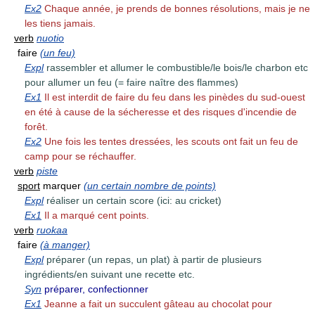
Ex2
Chaque année, je prends de bonnes résolutions, mais je ne
les tiens jamais.
verb
nuotio
faire
(un feu)
Expl
rassembler et allumer le combustible/le bois/le charbon etc
pour allumer un feu (= faire naître des flammes)
Ex1
Il est interdit de faire du feu dans les pinèdes du sud-ouest
en été à cause de la sécheresse et des risques d'incendie de
forêt.
Ex2
Une fois les tentes dressées, les scouts ont fait un feu de
camp pour se réchauffer.
verb
piste
sport
marquer
(un certain nombre de points)
Expl
réaliser un certain score (ici: au cricket)
Ex1
Il a marqué cent points.
verb
ruokaa
faire
(à manger)
Expl
préparer (un repas, un plat) à partir de plusieurs
ingrédients/en suivant une recette etc.
Syn
préparer, confectionner
Ex1
Jeanne a fait un succulent gâteau au chocolat pour