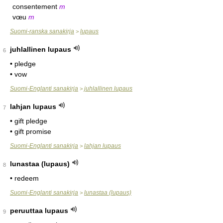
consentement
m
vœu
m
Suomi-ranska sanakirja
lupaus
>
juhlallinen lupaus
6
• pledge
• vow
Suomi-Englanti sanakirja
juhlallinen lupaus
>
lahjan lupaus
7
• gift pledge
• gift promise
Suomi-Englanti sanakirja
lahjan lupaus
>
lunastaa (lupaus)
8
• redeem
Suomi-Englanti sanakirja
lunastaa (lupaus)
>
peruuttaa lupaus
9