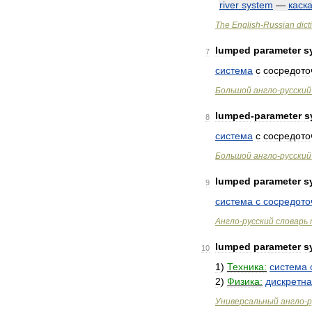
river
system
—
каск
The
English
-
Russian
dict
lumped
parameter
s
7
система
с
сосредот
Большой
англо
-
русский
lumped
-
parameter
s
8
система
с
сосредот
Большой
англо
-
русский
lumped
parameter
s
9
система
с
сосредот
Англо
-
русский
словарь
lumped
parameter
s
10
1
)
Техника:
система
2
)
Физика:
дискретн
Универсальный
англо
-
р