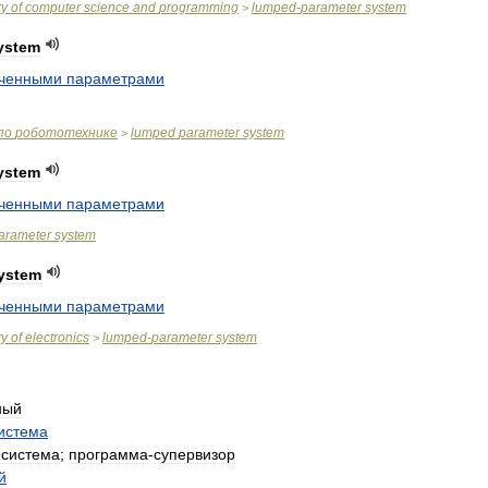
ry
of
computer
science
and
programming
lumped
-
parameter
system
>
ystem
оченными
параметрами
по
робототехнике
lumped
parameter
system
>
ystem
оченными
параметрами
arameter
system
ystem
оченными
параметрами
ry
of
electronics
lumped
-
parameter
system
>
ный
истема
система
;
программа
-
супервизор
й