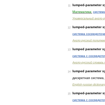
lumped
-
parameter
s
11
Математика:
систем
Универсальный
англо
-
р
lumped
-
parameter
s
12
система
сосредоточ
Англо
русский
политех
lumped
parameter
s
13
система
с
сосредот
Англо
-
русский
словарь
lumped
parameter
s
14
дискретная
система
English
-
russian
dictionar
lumped
-
parameter
s
15
система
с
сосредот