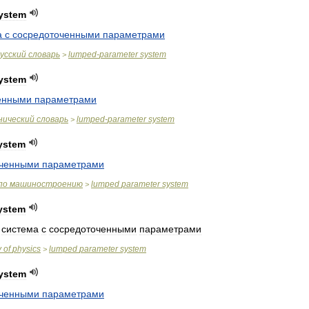
ystem
а
с
сосредоточенными
параметрами
усский
словарь
lumped
-
parameter
system
>
ystem
енными
параметрами
нический
словарь
lumped
-
parameter
system
>
ystem
оченными
параметрами
по
машиностроению
lumped
parameter
system
>
ystem
,
система
с
сосредоточенными
параметрами
y
of
physics
lumped
parameter
system
>
ystem
оченными
параметрами