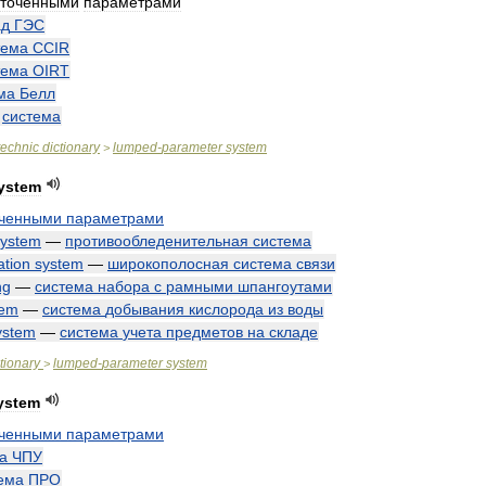
оточенными
параметрами
ад
ГЭС
тема
CCIR
тема
OIRT
ма
Белл
—
система
technic
dictionary
lumped
-
parameter
system
>
ystem
оченными
параметрами
system
—
противообледенительная
система
tion
system
—
широкополосная
система
связи
ng
—
система
набора
с
рамными
шпангоутами
tem
—
система
добывания
кислорода
из
воды
ystem
—
система
учета
предметов
на
складе
tionary
lumped
-
parameter
system
>
ystem
оченными
параметрами
а
ЧПУ
ема
ПРО