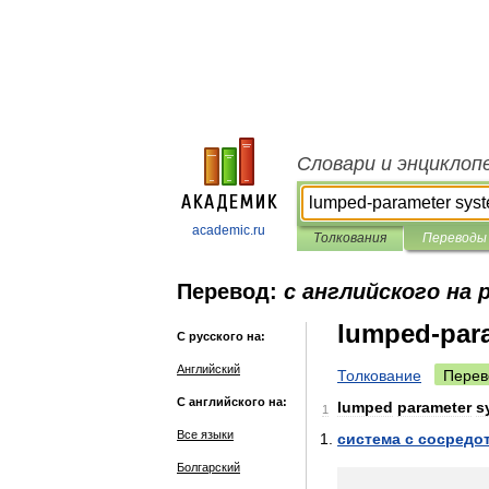
Словари и энциклоп
academic.ru
Толкования
Переводы
Перевод:
с английского на 
lumped-par
С русского на:
Английский
Толкование
Перев
С английского на:
lumped
parameter
s
1
Все языки
система
с
сосредо
Болгарский