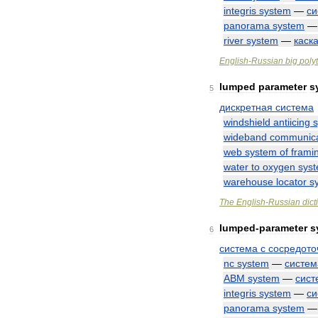
integris
system
—
си
panorama
system
river
system
—
каск
English
-
Russian
big
poly
lumped
parameter
s
5
дискретная
система
windshield
antiicing
wideband
communica
web
system
of
frami
water
to
oxygen
sys
warehouse
locator
s
The
English
-
Russian
dict
lumped
-
parameter
s
6
система
с
сосредот
nc
system
—
систем
ABM
system
—
сист
integris
system
—
си
panorama
system