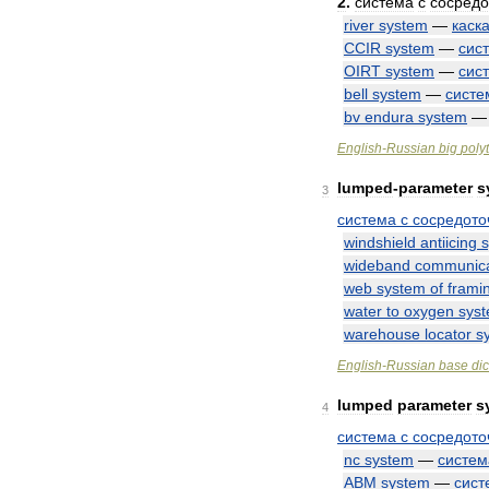
2
.
система
с
сосред
river
system
—
каск
CCIR
system
—
сис
OIRT
system
—
сис
bell
system
—
систе
bv
endura
system
English
-
Russian
big
poly
lumped
-
parameter
s
3
система
с
сосредот
windshield
antiicing
wideband
communica
web
system
of
frami
water
to
oxygen
sys
warehouse
locator
s
English
-
Russian
base
dic
lumped
parameter
s
4
система
с
сосредот
nc
system
—
систем
ABM
system
—
сист