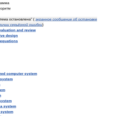
рамма
горитм
стема
остановлена
"
(
экранное
сообщение
об
остановке
личии
серьёзной
ошибки
)
valuation
and
review
ive
design
equations
ized
computer
system
system
m
tem
m
system
na
system
system