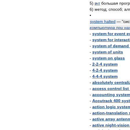
5
)
вчт
большая
прог
6
)
метод
;
способ
;
ал
•
system
halted
— "
си
компьютера
при
на
-
system
for
event
e
-
system
for
interact
-
system
of
demand
-
system
of
units
-
system
on
glass
-
2
-
2
-
4
system
-
4
-
2
-
4
system
-
4
-
4
-
4
system
-
absolutely
central
-
access
control
list
-
accounting
syste
-
Accutrack
400
sys
-
action
logic
syste
-
action
-
translation
-
active
array
anten
-
active
night
-
vision