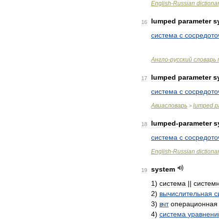
English
-
Russian
dictiona
lumped
parameter
s
16
система
с
сосредот
Англо
-
русский
словарь
lumped
parameter
s
17
система
с
сосредот
Авиасловарь
lumped
p
>
lumped
-
parameter
s
18
система
с
сосредот
English
-
Russian
dictiona
system
19
1
)
система
||
систем
2
)
вычислительная
с
3
)
вчт
операционная
4
)
система
уравнени