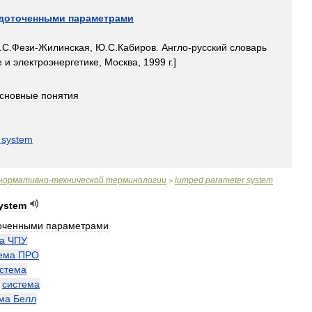
доточенными
параметрами
.
С
.
Фези
-
Жилинская
,
Ю
.
С
.
Кабиров
.
Англо
-
русский
словарь
е
и
электроэнергетике
,
Москва
,
1999
г
.]
сновные
понятия
system
нормативно
-
технической
терминологии
lumped
parameter
system
>
ystem
оченными
параметрами
а
ЧПУ
ема
ПРО
стема
—
система
ма
Белл