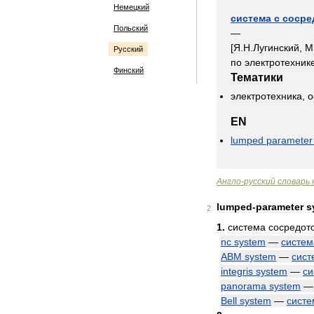
Немецкий
система
с
сосре
Польский
—
[
Я
.
Н
.
Лугинский
,
М
Русский
по
электротехник
Финский
Тематики
электротехника
,
о
EN
lumped
parameter
Англо
-
русский
словарь
lumped
-
parameter
s
2
1
.
система
сосредот
nc
system
—
систем
ABM
system
—
сист
integris
system
—
си
panorama
system
Bell
system
—
систе