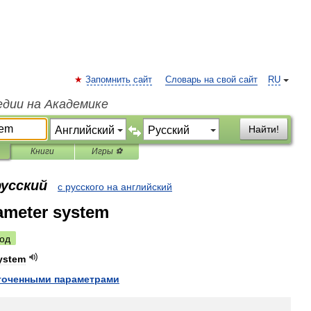
Запомнить сайт
Словарь на свой сайт
RU
едии на Академике
Найти!
Книги
Игры ⚽
русский
с русского на английский
ameter system
од
ystem
точенными
параметрами