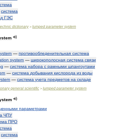
стема
—
система
ад
ГЭС
technic
dictionary
lumped
parameter
system
>
ystem
system
—
противообледенительная
система
tion
system
—
широкополосная
система
связи
ng
—
система
набора
с
рамными
шпангоутами
tem
—
система
добывания
кислорода
из
воды
ystem
—
система
учета
предметов
на
складе
ionary
general
scientific
lumped
parameter
system
>
ystem
оченными
параметрами
а
ЧПУ
ема
ПРО
стема
—
система