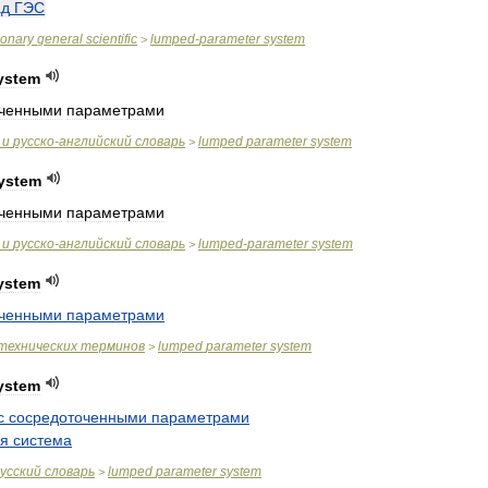
ад
ГЭС
ionary
general
scientific
lumped
-
parameter
system
>
ystem
оченными
параметрами
и
русско
-
английский
словарь
lumped
parameter
system
>
ystem
оченными
параметрами
и
русско
-
английский
словарь
lumped
-
parameter
system
>
ystem
оченными
параметрами
технических
терминов
lumped
parameter
system
>
ystem
с
сосредоточенными
параметрами
ая
система
усский
словарь
lumped
parameter
system
>