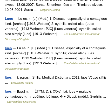
siveco, 13.09.2007. Sursa: Sinonime lúes s. n. Trimis de siveco,
10.08.2004. Sursa …
Dicționar Român
Lues
— Lu es, n. [L.] (Med.) 1. Disease, especially of a contagious
kind. [archaic] [1913 Webster] 2. syphilis; called also {Lues
venerea}. [1913 Webster +PJC] {Lues venerea}, syphilis; called
also simply {lues}. [1913 Webster] …
The Collaborative International
Dictionary of English
lues
— Lu es, n. [L.] (Med.) 1. Disease, especially of a contagious
kind. [archaic] [1913 Webster] 2. syphilis; called also {Lues
venerea}. [1913 Webster +PJC] {Lues venerea}, syphilis; called
also simply {lues}. [1913 Webster] …
The Collaborative International
Dictionary of English
lúes
— f. parasit. Sífilis. Medical Dictionary. 2011. lúes Véase sífilis
…
Diccionario médico
luès
— [lɥɛs] n. m. ÉTYM. D. i. (XXe); lat. lues « maladie
contagieuse ». → Luétine, luétique. ❖ ♦ Didact. (méd.). Syphilis …
Encyclopédie Universelle