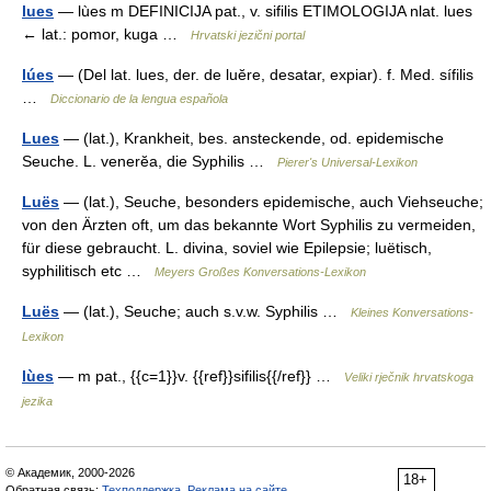
lues
— lùes m DEFINICIJA pat., v. sifilis ETIMOLOGIJA nlat. lues
← lat.: pomor, kuga …
Hrvatski jezični portal
lúes
— (Del lat. lues, der. de luĕre, desatar, expiar). f. Med. sífilis
…
Diccionario de la lengua española
Lues
— (lat.), Krankheit, bes. ansteckende, od. epidemische
Seuche. L. venerĕa, die Syphilis …
Pierer's Universal-Lexikon
Luës
— (lat.), Seuche, besonders epidemische, auch Viehseuche;
von den Ärzten oft, um das bekannte Wort Syphilis zu vermeiden,
für diese gebraucht. L. divina, soviel wie Epilepsie; luëtisch,
syphilitisch etc …
Meyers Großes Konversations-Lexikon
Luës
— (lat.), Seuche; auch s.v.w. Syphilis …
Kleines Konversations-
Lexikon
lùes
— m pat., {{c=1}}v. {{ref}}sifilis{{/ref}} …
Veliki rječnik hrvatskoga
jezika
© Академик, 2000-2026
18+
Обратная связь:
Техподдержка
,
Реклама на сайте