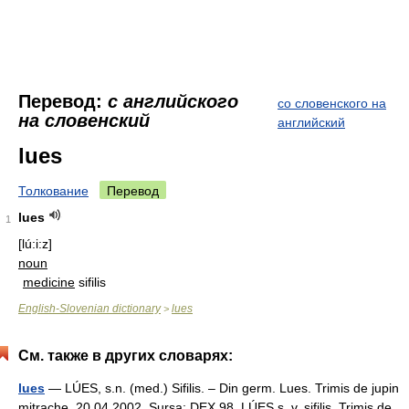
Перевод:
с английского
со словенского на
на словенский
английский
lues
Толкование
Перевод
lues
1
[lú:i:z]
noun
medicine
sifilis
English-Slovenian dictionary
lues
>
См. также в других словарях:
lues
— LÚES, s.n. (med.) Sifilis. – Din germ. Lues. Trimis de jupin
mitrache, 20.04.2002. Sursa: DEX 98 LÚES s. v. sifilis. Trimis de