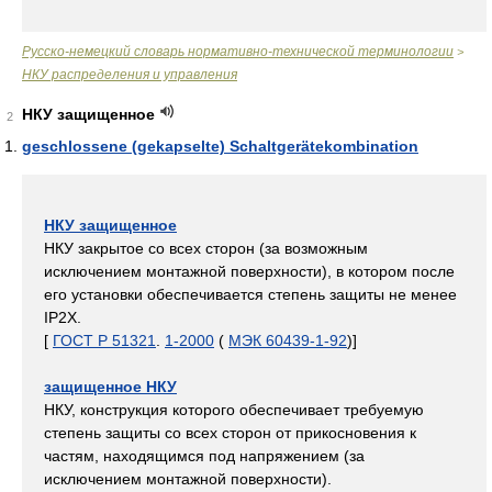
Русско-немецкий словарь нормативно-технической терминологии
>
НКУ распределения и управления
НКУ защищенное
2
geschlossene (gekapselte) Schaltgerätekombination
НКУ защищенное
НКУ закрытое со всех сторон (за возможным
исключением монтажной поверхности), в котором после
его установки обеспечивается степень защиты не менее
IP2X.
[
ГОСТ Р 51321
.
1-2000
(
МЭК 60439-1-92
)]
защищенное НКУ
НКУ, конструкция которого обеспечивает требуемую
степень защиты со всех сторон от прикосновения к
частям, находящимся под напряжением (за
исключением монтажной поверхности).