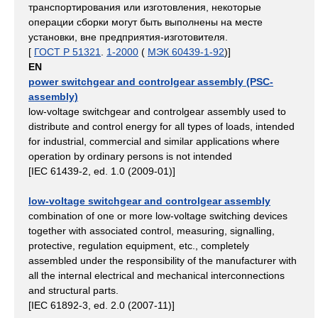
транспортирования или изготовления, некоторые
операции сборки могут быть выполнены на месте
установки, вне предприятия-изготовителя.
[
ГОСТ Р 51321
.
1-2000
(
МЭК 60439-1-92
)]
EN
power switchgear and controlgear assembly (PSC-
assembly)
low-voltage switchgear and controlgear assembly used to
distribute and control energy for all types of loads, intended
for industrial, commercial and similar applications where
operation by ordinary persons is not intended
[IEC 61439-2, ed. 1.0 (2009-01)]
low-voltage switchgear and controlgear assembly
combination of one or more low-voltage switching devices
together with associated control, measuring, signalling,
protective, regulation equipment, etc., completely
assembled under the responsibility of the manufacturer with
all the internal electrical and mechanical interconnections
and structural parts.
[IEC 61892-3, ed. 2.0 (2007-11)]