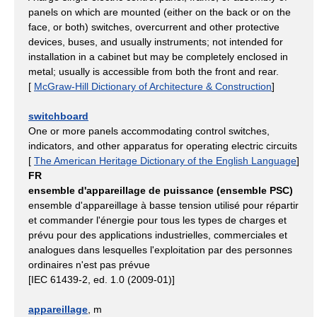
panels on which are mounted (either on the back or on the
face, or both) switches, overcurrent and other protective
devices, buses, and usually instruments; not intended for
installation in a cabinet but may be completely enclosed in
metal; usually is accessible from both the front and rear.
[
McGraw-Hill Dictionary of Architecture & Construction
]
switchboard
One or more panels accommodating control switches,
indicators, and other apparatus for operating electric circuits
[
The American Heritage Dictionary of the English Language
]
FR
ensemble d'appareillage de puissance (ensemble PSC)
ensemble d'appareillage à basse tension utilisé pour répartir
et commander l'énergie pour tous les types de charges et
prévu pour des applications industrielles, commerciales et
analogues dans lesquelles l'exploitation par des personnes
ordinaires n'est pas prévue
[IEC 61439-2, ed. 1.0 (2009-01)]
appareillage
, m