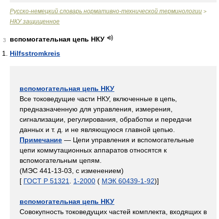
Русско-немецкий словарь нормативно-технической терминологии
>
НКУ защищенное
вспомогательная цепь НКУ
3
Hilfsstromkreis
вспомогательная цепь НКУ
Все токоведущие части НКУ, включенные в цепь,
предназначенную для управления, измерения,
сигнализации, регулирования, обработки и передачи
данных и т. д. и не являющуюся главной цепью.
Примечание
— Цепи управления и вспомогательные
цепи коммутационных аппаратов относятся к
вспомогательным цепям.
(МЭС 441-13-03, с изменением)
[
ГОСТ Р 51321
.
1-2000
(
МЭК 60439-1-92
)]
вспомогательная цепь НКУ
Совокупность токоведущих частей комплекта, входящих в