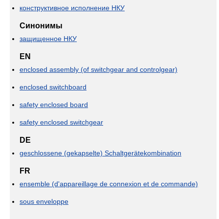
конструктивное исполнение НКУ
Синонимы
защищенное НКУ
EN
enclosed assembly (of switchgear and controlgear)
enclosed switchboard
safety enclosed board
safety enclosed switchgear
DE
geschlossene (gekapselte) Schaltgerätekombination
FR
ensemble (d'appareillage de connexion et de commande)
sous enveloppe