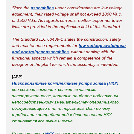
Since the
assemblies
under consideration are low voltage
equipment, their rated voltage shall not exceed 1000 Va.c.
or 1500 Vd.c. As regards currents, neither upper nor lower
limits are provided in the application field of this Standard.
The Standard IEC 60439-1 states the construction, safety
and maintenance requirements for
low voltage switchgear
and controlgear assemblies
, without dealing with the
functional aspects which remain a competence of the
designer of the plant for which the assembly is intended.
[ABB]
Низковольтные комплектные устройства (НКУ)
,
вне всякого сомнения, являются частями
электроустановок, которые наиболее подвержены
непосредственному вмешательству оперативного,
обслуживающего и т. п. персонала. Вот почему
требования потребителей к безопасности НКУ
становятся все выше и выше.
Соответствие
НКУ
современному положению дел и