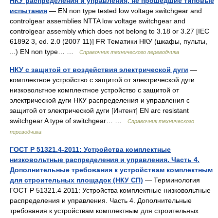
НКУ распределения и управления, не прошедшие типовые
испытания
— EN non type tested low voltage switchgear and
controlgear assemblies NTTA low voltage switchgear and
controlgear assembly which does not belong to 3.18 or 3.27 [IEC
61892 3, ed. 2.0 (2007 11)] FR Тематики НКУ (шкафы, пульты,
...) EN non type… …
Справочник технического переводчика
НКУ с защитой от воздействия электрической дуги
—
комплектное устройство с защитой от электрической дуги
низковольтное комплектное устройство с защитой от
электрической дуги НКУ распределения и управления с
защитой от электрической дуги [Интент] EN arc resistant
switchgear A type of switchgear… …
Справочник технического
переводчика
ГОСТ Р 51321.4-2011: Устройства комплектные
низковольтные распределения и управления. Часть 4.
Дополнительные требования к устройствам комплектным
для строительных площадок (НКУ СП)
— Терминология
ГОСТ Р 51321.4 2011: Устройства комплектные низковольтные
распределения и управления. Часть 4. Дополнительные
требования к устройствам комплектным для строительных