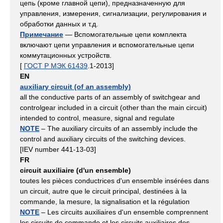
цепь (кроме главной цепи), предназначенную для
управления, измерения, сигнализации, регулирования и
обработки данных и т.д.
Примечание
— Вспомогательные цепи комплекта
включают цепи управления и вспомогательные цепи
коммутационных устройств.
[
ГОСТ Р МЭК 61439
.1-2013]
EN
auxiliary circuit (of an assembly)
all the conductive parts of an assembly of switchgear and
controlgear included in a circuit (other than the main circuit)
intended to control, measure, signal and regulate
NOTE
– The auxiliary circuits of an assembly include the
control and auxiliary circuits of the switching devices.
[IEV number 441-13-03]
FR
circuit auxiliaire (d'un ensemble)
toutes les pièces conductrices d'un ensemble insérées dans
un circuit, autre que le circuit principal, destinées à la
commande, la mesure, la signalisation et la régulation
NOTE
– Les circuits auxiliaires d'un ensemble comprennent
les circuits de commande et les circuits auxiliaires des