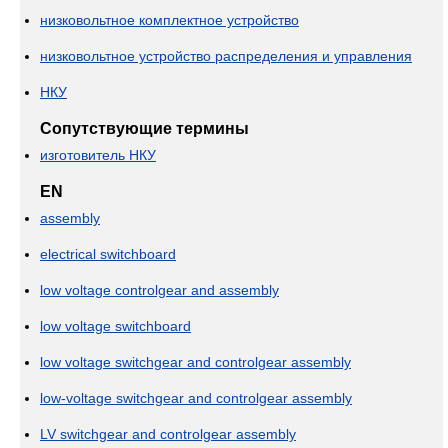
низковольтное комплектное устройство
низковольтное устройство распределения и управления
НКУ
Сопутствующие термины
изготовитель НКУ
EN
assembly
electrical switchboard
low voltage controlgear and assembly
low voltage switchboard
low voltage switchgear and controlgear assembly
low-voltage switchgear and controlgear assembly
LV switchgear and controlgear assembly