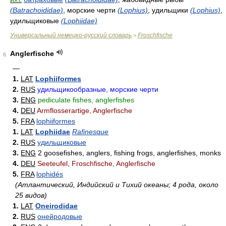
(Batrachoididae)
, морские черти
(Lophius)
, удильщики
(Lophius)
,
удильщиковые
(Lophiidae)
Универсальный немецко-русский словарь
Froschfische
>
Anglerfische
6
—
1.
LAT
Lophiiformes
2.
RUS
удильщикообразные, морские черти
3.
ENG
pediculate fishes, anglerfishes
4.
DEU
Armflosserartige, Anglerfische
5.
FRA
lophiiformes
1.
LAT
Lophiidae
Rafinesque
2.
RUS
удильщиковые
3.
ENG
2 goosefishes, anglers, fishing frogs, anglerfishes, monks
4.
DEU
Seeteufel, Froschfische, Anglerfische
5.
FRA
lophidés
(Атлантический, Индийский и Тихий океаны; 4 рода, около
25 видов)
1.
LAT
Oneirodidae
2.
RUS
онейродовые