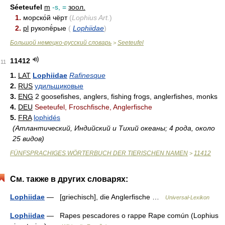
Séeteufel
m
-s, =
зоол.
1.
морско́й чёрт
(
Lophius Art.
)
2.
pl
рукопё́рые
(
Lophiidae
)
Большой немецко-русский словарь
Seeteufel
>
11412
11
1.
LAT
Lophiidae
Rafinesque
2.
RUS
удильщиковые
3.
ENG
2 goosefishes, anglers, fishing frogs, anglerfishes, monks
4.
DEU
Seeteufel, Froschfische, Anglerfische
5.
FRA
lophidés
(Атлантический, Индийский и Тихий океаны; 4 рода, около
25 видов)
FÜNFSPRACHIGES WÖRTERBUCH DER TIERISCHEN NAMEN
11412
>
См. также в других словарях:
Lophiidae
— [griechisch], die Anglerfische …
Universal-Lexikon
Lophiidae
— Rapes pescadores o rappe Rape común (Lophius