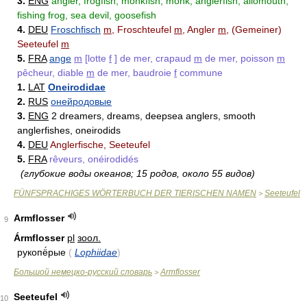
3.
ENG
angler, frogfish, monkfish, monk, anglerfish, allomouth,
fishing frog, sea devil, goosefish
4.
DEU
Froschfisch
m
, Froschteufel
m
, Angler
m
, (Gemeiner)
Seeteufel
m
5.
FRA
ange
m
[lotte
f
] de mer, crapaud
m
de mer, poisson
m
pêcheur, diable
m
de mer, baudroie
f
commune
1.
LAT
Oneirodidae
2.
RUS
онейродовые
3.
ENG
2 dreamers, dreams, deepsea anglers, smooth
anglerfishes, oneirodids
4.
DEU
Anglerfische, Seeteufel
5.
FRA
rêveurs, onéirodidés
(глубокие воды океанов; 15 родов, около 55 видов)
FÜNFSPRACHIGES WÖRTERBUCH DER TIERISCHEN NAMEN
Seeteufel
>
Armflosser
9
Ármflosser
pl
зоол.
рукопё́рые
(
Lophiidae
)
Большой немецко-русский словарь
Armflosser
>
Seeteufel
10