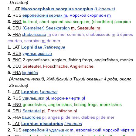
15 видов)
1.
LAT
Myoxocephalus scorpius scorpius
(Linnaeus)
2.
RUS
европейский керчак
m
, морской скорпион
m
3.
ENG
bullrout, short-spined sea scorpion, (shorthorn) scorpion
4.
DEU
(Gemeiner) Seeskorpion
m
, Seeteufel
m
5.
FRA
chaboisseau
m
de mer commun, chaboisseau
m
à épines
courtes, scorpion
m
de mer
1.
LAT
Lophiidae
Rafinesque
2.
RUS
удильщиковые
3.
ENG
2 goosefishes, anglers, fishing frogs, anglerfishes, monks
4.
DEU
Seeteufel, Froschfische, Anglerfische
5.
FRA
lophidés
(Атлантический, Индийский и Тихий океаны; 4 рода, около
25 видов)
1.
LAT
Lophius
Linnaeus
2.
RUS
удильщики
pl
, морские черти
pl
3.
ENG
goosefishes, anglerfishes, fishing frogs, monkfishes
4.
DEU
Seeteufel
pl
, Froschfische
pl
5.
FRA
baudroies
pl
, anges
pl
de mer, diables
pl
de mer
1.
LAT
Lophius piscatorius
Linnaeus
2.
RUS
европейский удильщик
m
, европейский морской чёрт
m