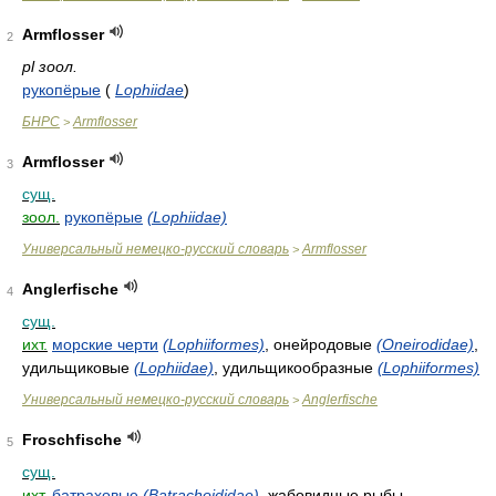
Armflosser
2
pl зоол.
рукопёрые
(
Lophiidae
)
БНРС
Armflosser
>
Armflosser
3
сущ.
зоол.
рукопёрые
(Lophiidae)
Универсальный немецко-русский словарь
Armflosser
>
Anglerfische
4
сущ.
ихт.
морские черти
(Lophiiformes)
, онейродовые
(Oneirodidae)
,
удильщиковые
(Lophiidae)
, удильщикообразные
(Lophiiformes)
Универсальный немецко-русский словарь
Anglerfische
>
Froschfische
5
сущ.
ихт.
батраховые
(Batrachoididae)
, жабовидные рыбы