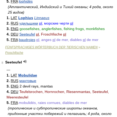
5.
FRA
lophidés
(Атлантический, Индийский и Тихий океаны; 4 рода, около
25 видов)
1.
LAT
Lophius
Linnaeus
2.
RUS
удильщики
pl
, морские черти
pl
3.
ENG
goosefishes, anglerfishes, fishing frogs, monkfishes
4.
DEU
Seeteufel
pl
, Froschfische
pl
5.
FRA
baudroies
pl
, anges
pl
de mer, diables
pl
de mer
FÜNFSPRACHIGES WÖRTERBUCH DER TIERISCHEN NAMEN
>
Froschfische
Seeteufel
8
—
1.
LAT
Mobulidae
2.
RUS
мантовые
3.
ENG
2 devil rays, mantas
4.
DEU
Teufelsrochen, Hornrochen, Riesenmantas, Seeteufel,
Meeresteufel
5.
FRA
mobulidés, raies cornues, diables de mer
(тропические и субтропические широты океанов,
придонные участки побережий и пелагиаль; 4 рода, около