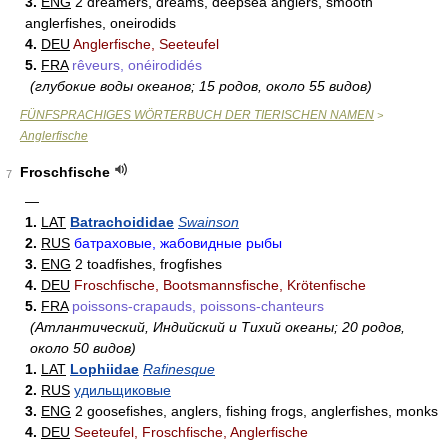
3.
ENG
2 dreamers, dreams, deepsea anglers, smooth
anglerfishes, oneirodids
4.
DEU
Anglerfische, Seeteufel
5.
FRA
rêveurs, onéirodidés
(глубокие воды океанов; 15 родов, около 55 видов)
FÜNFSPRACHIGES WÖRTERBUCH DER TIERISCHEN NAMEN
>
Anglerfische
Froschfische
7
—
1.
LAT
Batrachoididae
Swainson
2.
RUS
батраховые, жабовидные рыбы
3.
ENG
2 toadfishes, frogfishes
4.
DEU
Froschfische, Bootsmannsfische, Krötenfische
5.
FRA
poissons-crapauds, poissons-chanteurs
(Атлантический, Индийский и Тихий океаны; 20 родов,
около 50 видов)
1.
LAT
Lophiidae
Rafinesque
2.
RUS
удильщиковые
3.
ENG
2 goosefishes, anglers, fishing frogs, anglerfishes, monks
4.
DEU
Seeteufel, Froschfische, Anglerfische