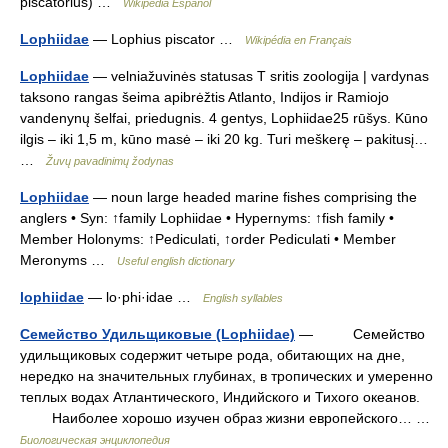
piscatorius) …
Wikipedia Español
Lophiidae
— Lophius piscator …
Wikipédia en Français
Lophiidae
— velniažuvinės statusas T sritis zoologija | vardynas
taksono rangas šeima apibrėžtis Atlanto, Indijos ir Ramiojo
vandenynų šelfai, priedugnis. 4 gentys, Lophiidae25 rūšys. Kūno
ilgis – iki 1,5 m, kūno masė – iki 20 kg. Turi meškerę – pakitusį…
…
Žuvų pavadinimų žodynas
Lophiidae
— noun large headed marine fishes comprising the
anglers • Syn: ↑family Lophiidae • Hypernyms: ↑fish family •
Member Holonyms: ↑Pediculati, ↑order Pediculati • Member
Meronyms …
Useful english dictionary
lophiidae
— lo·phi·idae …
English syllables
Семейство Удильщиковые (Lophiidae)
— Семейство
удильщиковых содержит четыре рода, обитающих на дне,
нередко на значительных глубинах, в тропических и умеренно
теплых водах Атлантического, Индийского и Тихого океанов.
Наиболее хорошо изучен образ жизни европейского… …
Биологическая энциклопедия