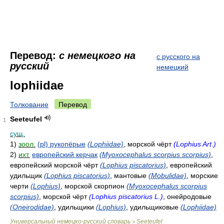
Перевод:
с немецкого на
с русского на
русский
немецкий
lophiidae
Толкование
Перевод
Seeteufel
1
сущ.
1)
зоол.
(pl) рукопёрые
(Lophiidae)
, морской чёрт
(Lophius Art.)
2)
ихт.
европейский керчак
(Myoxocephalus scorpius scorpius)
,
европейский морской чёрт
(Lophius piscatorius)
, европейский
удильщик
(Lophius piscatorius)
, мантовые
(Mobulidae)
, морские
черти
(Lophius)
, морской скорпион
(Myoxocephalus scorpius
scorpius)
, морской чёрт
(Lophius piscatorius L.)
, онейродовые
(Oneirodidae)
, удильщики
(Lophius)
, удильщиковые
(Lophiidae)
Универсальный немецко-русский словарь
Seeteufel
>