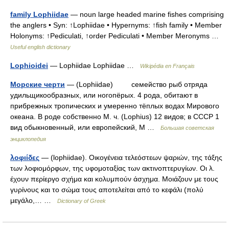
family Lophiidae
— noun large headed marine fishes comprising
the anglers • Syn: ↑Lophiidae • Hypernyms: ↑fish family • Member
Holonyms: ↑Pediculati, ↑order Pediculati • Member Meronyms …
Useful english dictionary
Lophioidei
— Lophiidae Lophiidae …
Wikipédia en Français
Морские черти
— (Lophiidae) семейство рыб отряда
удильщикообразных, или ногопёрых. 4 рода, обитают в
прибрежных тропических и умеренно тёплых водах Мирового
океана. В роде собственно М. ч. (Lophius) 12 видов; в СССР 1
вид обыкновенный, или европейский, М …
Большая советская
энциклопедия
λοφιίδες
— (lophiidae). Οικογένεια τελεόστεων ψαριών, της τάξης
των λοφιομόρφων, της υφομοταξίας των ακτινοπτερυγίων. Οι λ.
έχουν περίεργο σχήμα και κολυμπούν άσχημα. Μοιάζουν με τους
γυρίνους και το σώμα τους αποτελείται από το κεφάλι (πολύ
μεγάλο,… …
Dictionary of Greek