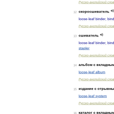
Русско
-
английский
сло
скоросшиватель
12
loose
-
leaf
binder
,
bind
Русско
-
английский
сло
сшиватель
13
loose
-
leaf
binder
,
bind
stapler
Русско
-
английский
сло
альбом
с
вкладны
14
loose
-
leaf
album
Русско
-
английский
сло
издание
с
отрывн
15
loose
-
leaf
system
Русско
-
английский
сло
каталог
с
вкладны
16