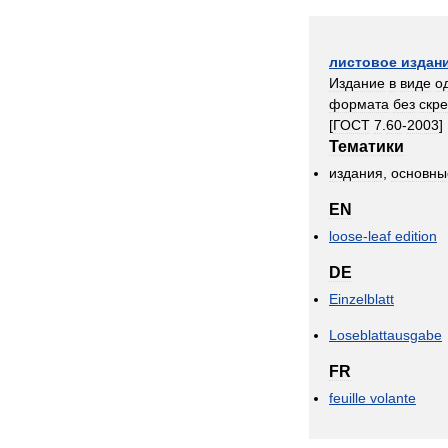
листовое
издан
Издание
в
виде
о
формата
без
скр
[
ГОСТ
7
.
60
-
2003
]
Тематики
издания
,
основны
EN
loose
-
leaf
edition
DE
Einzelblatt
Loseblattausgabe
FR
feuille
volante