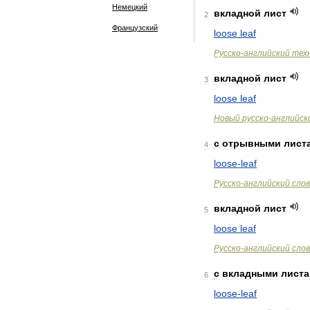
Немецкий
вкладной
лист
2
Французский
loose
leaf
Русско
-
английский
тех
вкладной
лист
3
loose
leaf
Новый
русско
-
английск
с
отрывными
лист
4
loose
-
leaf
Русско
-
английский
сло
вкладной
лист
5
loose
leaf
Русско
-
английский
сло
с
вкладными
лист
6
loose
-
leaf