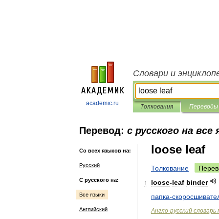
Словари и энциклоп
academic.ru
Толкования
Переводы
Перевод:
с русского на все
loose leaf
Со всех языков на:
Русский
Толкование
Перев
С русского на:
loose
-
leaf
binder
1
Все языки
папка
-
скоросшивате
Английский
Англо
-
русский
словарь