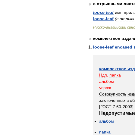
с
отрывными
лист
9
loose
-
leaf
имя
прила
loose
-
leaf
(
с
отрыв
Русско
-
английский
син
комплектное
издан
10
loose
-
leaf
encased
комплектное
изд
Ндп
.
папка
альбом
увраж
Совокупность
изд
заключенных
в
об
[
ГОСТ
7
.
60
-
2003
]
Недопустимы
альбом
папка