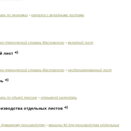
варь
по
экономии
каталог
с
вкладными
листами
>
чно
-
технический
словарь
Масловского
вкладной
лист
>
й
лист
чно
-
технический
словарь
Масловского
несброшюрованный
лист
>
рь
варь
по
общей
лексике
отрывной
календарь
>
оизводства
отдельных
листов
о
-
бумажному
производству
машины
fpl
для
производства
отдельных
>