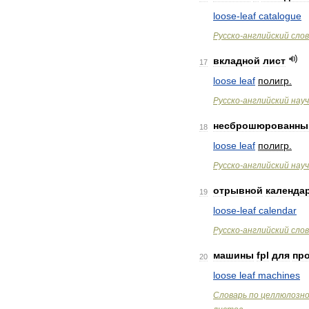
loose
-
leaf
catalogue
Русско
-
английский
сло
вкладной
лист
17
loose
leaf
полигр
.
Русско
-
английский
нау
несброшюрованны
18
loose
leaf
полигр
.
Русско
-
английский
нау
отрывной
календа
19
loose
-
leaf
calendar
Русско
-
английский
сло
машины
fpl
для
пр
20
loose
leaf
machines
Словарь
по
целлюлозн