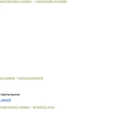
ьшой
базовый
словарь
с
вкладными
листами
>
ий
словарь
скоросшиватель
>
ствительное:
лист
)
онимический
словарь
вкладной
лист
>