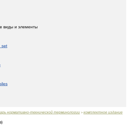
е
виды
и
элементы
d
set
e
iles
варь
нормативно
-
технической
терминологии
комплектное
издание
>