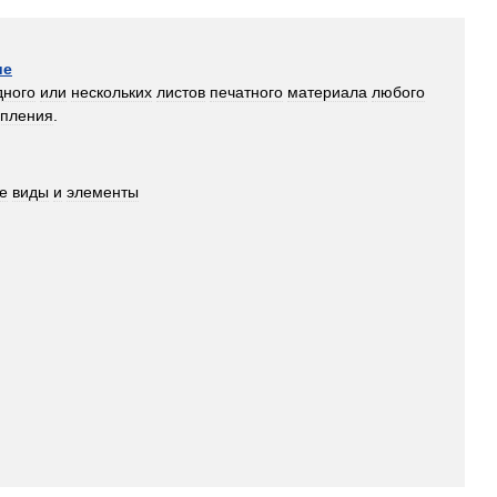
ие
дного
или
нескольких
листов
печатного
материала
любого
епления
.
е
виды
и
элементы