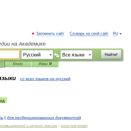
Запомнить сайт
Словарь на свой сайт
RU
едии на Академике
Найти!
Книги
Игры ⚽
 языки
со всех языков на русский
од
ль
(
для
несброшюрованных
документов
)
промышленной
и
научной
лексики
loose
-
leaf
binder
>