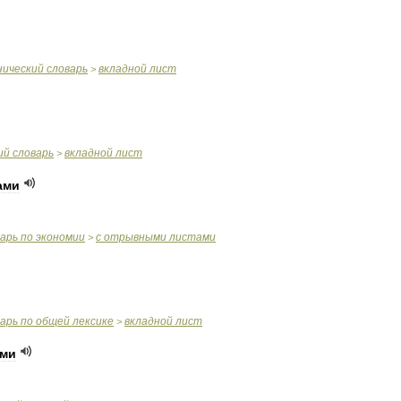
нический
словарь
вкладной
лист
>
ий
словарь
вкладной
лист
>
ами
варь
по
экономии
с
отрывными
листами
>
варь
по
общей
лексике
вкладной
лист
>
ами