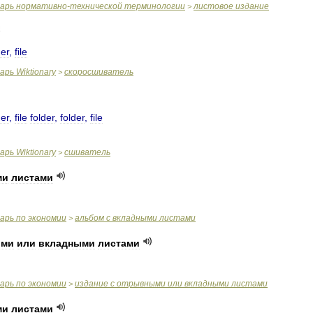
варь
нормативно
-
технической
терминологии
листовое
издание
>
er
,
file
варь
Wiktionary
скоросшиватель
>
er
,
file
folder
,
folder
,
file
варь
Wiktionary
сшиватель
>
ми
листами
варь
по
экономии
альбом
с
вкладными
листами
>
ыми
или
вкладными
листами
варь
по
экономии
издание
с
отрывными
или
вкладными
листами
>
ми
листами