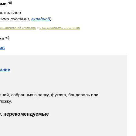
ами
гательное:
ными
листами
,
вкладной
)
онимический
словарь
с
отрывными
листами
>
ие
set
ание
аний
,
собранных
в
папку
,
футляр
,
бандероль
или
ложку
.
е
,
нерекомендуемые