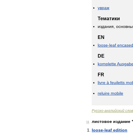
увраж
Тематики
издания
,
основны
EN
loose
-
leaf
encase
DE
komplette
Ausgab
FR
livre
à
feuiletts
mob
reluire
mobile
Русско
-
английский
сло
листовое
издание
11
loose
-
leaf
edition