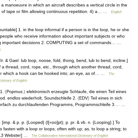
)
a
manoeuvre
in
which
an
aircraft
describes
a
vertical
circle
in
the
p
of
tape
or
film
allowing
continuous
repetition
.
4
)
a
… …
English
ountable
]
1
.
in
the
loop
informal
if
a
person
is
in
the
loop
,
he
or
she
people
who
receive
information
about
important
subjects
or
who
g
important
decisions
2
.
COMPUTING
a
set
of
commands
… …
s
.
Ir
. &
Gael
.
lub
loop
,
noose
,
fold
,
thong
,
bend
,
lub
to
bend
,
incline
.]
f
a
thread
,
cord
,
rope
,
etc
.,
through
which
another
thread
,
cord
,
r
which
a
hook
can
be
hooked
into
;
an
eye
,
as
of
… …
The
ctionary
of
English
1
.
〈Popmus
.
〉
elektronisch
erzeugte
Schlaufe
,
die
einen
Teil
eines
od
.
endlos
wiederholt
,
Soundschleife
2
.
〈EDV〉
Teil
eines
in
sich
rfach
zu
durchlaufenden
Programms
,
Programmschleife
3
.… …
. [
imp
. &
p
.
p
. {
Looped
} (
l
[=
oo
]
pt
);
p
.
pr
. &
vb
.
n
. {
Looping
}.]
To
to
fasten
with
a
loop
or
loops
;
often
with
up
;
as
,
to
loop
a
string
;
to
13
Webster
] …
The
Collaborative
International
Dictionary
of
English