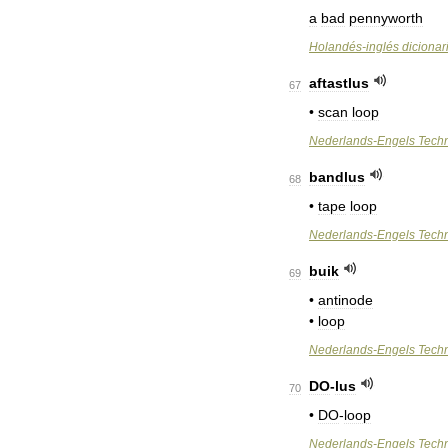
a
bad
pennyworth
Holandés
-
inglés
dicionar
aftastlus
67
•
scan
loop
Nederlands
-
Engels
Tech
bandlus
68
•
tape
loop
Nederlands
-
Engels
Tech
buik
69
•
antinode
•
loop
Nederlands
-
Engels
Tech
DO
-
lus
70
•
DO
-
loop
Nederlands
-
Engels
Tech