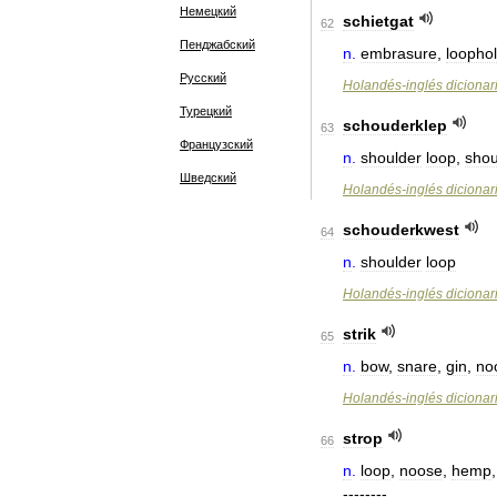
Немецкий
schietgat
62
Пенджабский
n
.
embrasure
,
loopho
Русский
Holandés
-
inglés
dicionar
Турецкий
schouderklep
63
Французский
n
.
shoulder
loop
,
shou
Шведский
Holandés
-
inglés
dicionar
schouderkwest
64
n
.
shoulder
loop
Holandés
-
inglés
dicionar
strik
65
n
.
bow
,
snare
,
gin
,
no
Holandés
-
inglés
dicionar
strop
66
n
.
loop
,
noose
,
hemp
--------