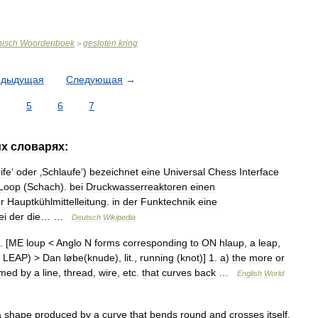
nisch
Woordenboek
gesloten
kring
>
едыдущая
Следующая
→
5
6
7
их
словарях:
ife
‘
oder
‚Schlaufe
‘)
bezeichnet
eine
Universal
Chess
Interface
Loop
(
Schach
).
bei
Druckwasserreaktoren
einen
r
Hauptkühlmittelleitung
.
in
der
Funktechnik
eine
ei
der
die
… …
Deutsch
Wikipedia
. [
ME
loup
<
Anglo
N
forms
corresponding
to
ON
hlaup
,
a
leap
,
LEAP
) >
Dan
løbe
(
knude
),
lit
.,
running
(
knot
)]
1
.
a
)
the
more
or
rmed
by
a
line
,
thread
,
wire
,
etc
.
that
curves
back
…
English
World
a
shape
produced
by
a
curve
that
bends
round
and
crosses
itself
.