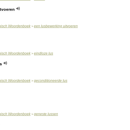
itvoeren
nisch
Woordenboek
een
lusbewerking
uitvoeren
>
nisch
Woordenboek
eindloze
lus
>
s
nisch
Woordenboek
geconditioneerde
lus
>
nisch
Woordenboek
geneste
lussen
>