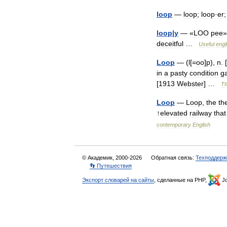
loop
—
loop
;
loop
·
er
loop
|
y
— «
LOO
pee
»
deceitful
…
Useful
engl
Loop
— (
l
[=
oo
]
p
),
n
. [
in
a
pasty
condition
g
[
1913
Webster
] …
T
Loop
—
Loop
,
the
th
↑
elevated
railway
that
contemporary
English
© Академик, 2000-2026
Обратная связь:
Техподдерж
👣 Путешествия
Экспорт словарей на сайты
, сделанные на PHP,
Jo