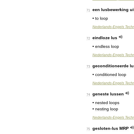
een
lusbewerking
u
71
•
to
loop
Nederlands
-
Engels
Tech
eindloze
lus
72
•
endless
loop
Nederlands
-
Engels
Tech
geconditioneerde
lu
73
•
conditioned
loop
Nederlands
-
Engels
Tech
geneste
lussen
74
•
nested
loops
•
nesting
loop
Nederlands
-
Engels
Tech
gesloten
-
lus
MRP
75