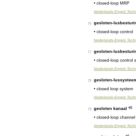
•
closed
-
loop
MRP
Nederlands
-
Engels
Tech
gesloten
-
lusbesturi
76
•
closed
-
loop
control
Nederlands
-
Engels
Tech
gesloten
-
lusbestur
77
•
closed
-
loop
control
Nederlands
-
Engels
Tech
gesloten
-
lussystee
78
•
closed
loop
system
Nederlands
-
Engels
Tech
gesloten
kanaal
79
•
closed
-
loop
channel
Nederlands
-
Engels
Tech