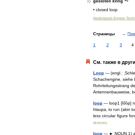
gesloten
kring
80
•
closed
loop
Nederlands
-
Engels
Tech
Страницы
←
Пр
1
2
3
4
См
.
также
в
друг
Loop
— (
engl
.
:
‚Schle
Schachengine
,
siehe
Rohrleitungsstrang
de
Antennenbauweise
,
b
loop
—
loop1
[
lo͞op
]
n
hlaupa
,
to
run
(
akin
to
less
circular
figure
fo
dictionary
loop
—
►
NOUN
1
)