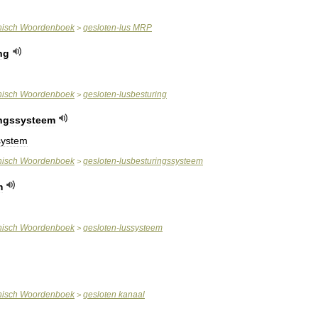
nisch
Woordenboek
gesloten
-
lus
MRP
>
ng
nisch
Woordenboek
gesloten
-
lusbesturing
>
ingssysteem
system
nisch
Woordenboek
gesloten
-
lusbesturingssysteem
>
m
nisch
Woordenboek
gesloten
-
lussysteem
>
nisch
Woordenboek
gesloten
kanaal
>