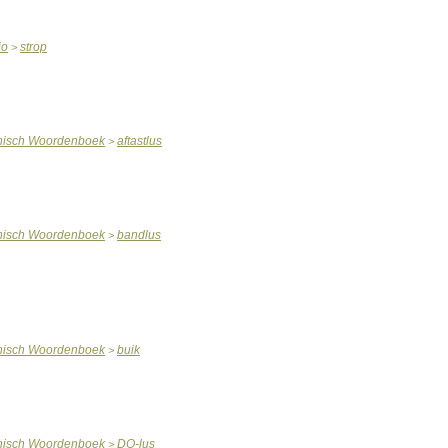
io
strop
>
nisch
Woordenboek
aftastlus
>
nisch
Woordenboek
bandlus
>
nisch
Woordenboek
buik
>
nisch
Woordenboek
DO
-
lus
>