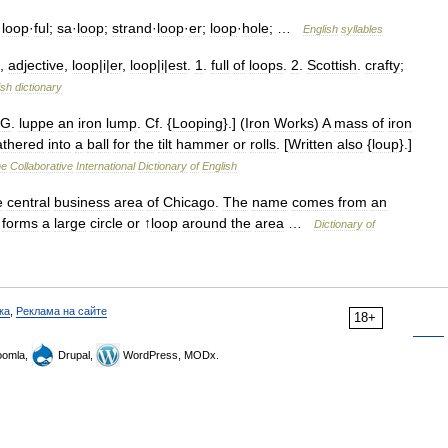
;
loop
·
ful
;
sa
·
loop
;
strand
·
loop
·
er
;
loop
·
hole
; …
English
syllables
,
adjective
,
loop
|
i
|
er
,
loop
|
i
|
est
.
1
.
full
of
loops
.
2
.
Scottish
.
crafty
;
ish
dictionary
G
.
luppe
an
iron
lump
.
Cf
. {
Looping
}.] (
Iron
Works
)
A
mass
of
iron
athered
into
a
ball
for
the
tilt
hammer
or
rolls
. [
Written
also
{
loup
}.]
he
Collaborative
International
Dictionary
of
English
e
central
business
area
of
Chicago
.
The
name
comes
from
an
forms
a
large
circle
or
↑
loop
around
the
area
…
Dictionary
of
ка
,
Реклама на сайте
18+
omla,
Drupal,
WordPress, MODx.