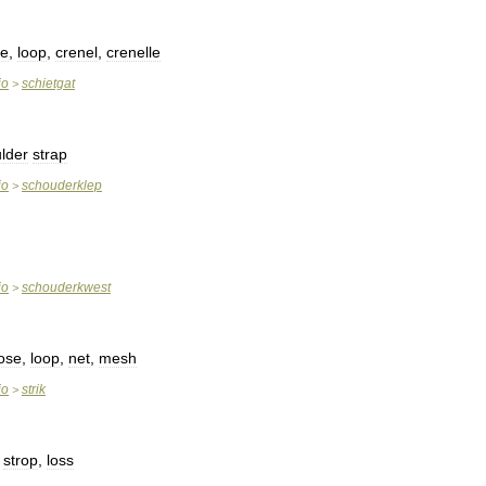
le
,
loop
,
crenel
,
crenelle
io
schietgat
>
lder
strap
io
schouderklep
>
io
schouderkwest
>
ose
,
loop
,
net
,
mesh
io
strik
>
,
strop
,
loss