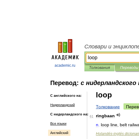
Словари и энциклоп
academic.ru
Толкования
Переводы
Перевод:
с нидерландского 
loop
С английского на:
Нидерландский
Толкование
Перев
С нидерландского на:
ringbaan
61
Все языки
n
.
loop
line
,
belt
railw
Английский
Holandés
-
inglés
dicionar