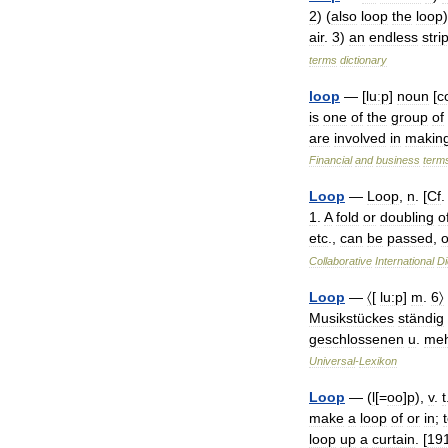
2
) (
also
loop
the
loop
air
.
3
)
an
endless
stri
terms
dictionary
loop
— [
luːp
]
noun
[
c
is
one
of
the
group
of
are
involved
in
makin
Financial
and
business
term
Loop
—
Loop
,
n
. [
Cf
1
.
A
fold
or
doubling
o
etc
.,
can
be
passed
,
o
Collaborative
International
Di
Loop
—
〈
[
lu:p
]
m
.
6〉
Musikstückes
ständig
geschlossenen
u
.
meh
Universal
-
Lexikon
Loop
— (
l
[=
oo
]
p
),
v
.
t
make
a
loop
of
or
in
;
loop
up
a
curtain
. [
19