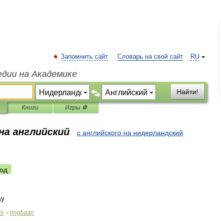
Запомнить сайт
Словарь на свой сайт
RU
едии на Академике
Найти!
Книги
Игры ⚽
на английский
с английского на нидерландский
од
ay
io
ringbaan
>