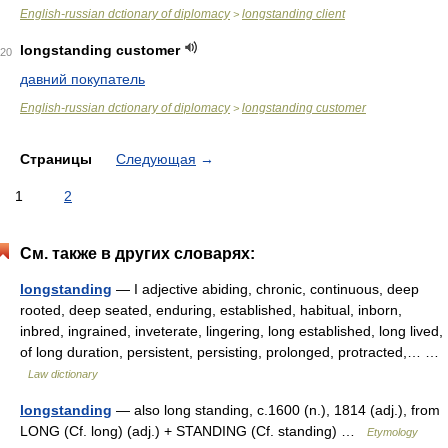
English-russian dctionary of diplomacy
longstanding client
>
longstanding customer
20
давний покупатель
English-russian dctionary of diplomacy
longstanding customer
>
Страницы
Следующая
→
1
2
См. также в других словарях:
longstanding
— I adjective abiding, chronic, continuous, deep
rooted, deep seated, enduring, established, habitual, inborn,
inbred, ingrained, inveterate, lingering, long established, long lived,
of long duration, persistent, persisting, prolonged, protracted,… …
Law dictionary
longstanding
— also long standing, c.1600 (n.), 1814 (adj.), from
LONG (Cf. long) (adj.) + STANDING (Cf. standing) …
Etymology