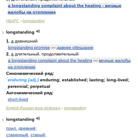
a longstanding complaint about the heating - вечные
жалобы на отопление
НБАРС
longstanding
>
longstanding
3
1.
a
давнишний
longstanding promise
—
давнее обещание
2.
a
длительный, продолжительный
a longstanding complaint about the heating
—
вечные жалобы
на отопление
Синонимический ряд:
enduring (adj.)
enduring; established; lasting; long-lived;
perennial; perpetual
Антонимический ряд:
short-lived
English-Russian base dictionary
longstanding
>
longstanding
4
прил.
древний
;
старинный
,
старый
;