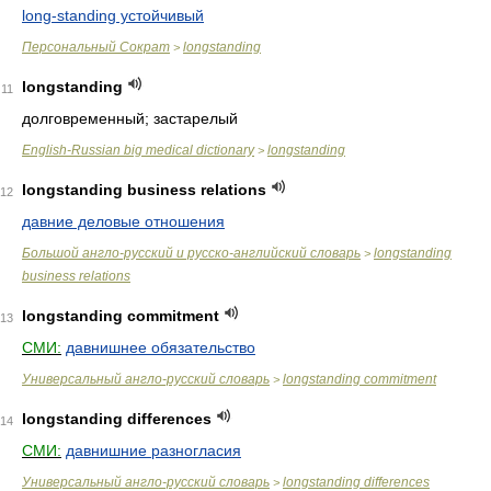
long-standing устойчивый
Персональный Сократ
longstanding
>
longstanding
11
долговременный; застарелый
English-Russian big medical dictionary
longstanding
>
longstanding business relations
12
давние деловые отношения
Большой англо-русский и русско-английский словарь
longstanding
>
business relations
longstanding commitment
13
СМИ:
давнишнее обязательство
Универсальный англо-русский словарь
longstanding commitment
>
longstanding differences
14
СМИ:
давнишние разногласия
Универсальный англо-русский словарь
longstanding differences
>