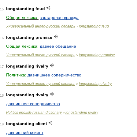
longstanding feud
15
Общая лексика:
застарелая вражда
Универсальный англо-русский словарь
longstanding feud
>
longstanding promise
16
Общая лексика:
давнее обещание
Универсальный англо-русский словарь
longstanding promise
>
longstanding rivalry
17
Политика:
давнишнее соперничество
Универсальный англо-русский словарь
longstanding rivalry
>
longstanding rivalry
18
давнишнее соперничество
Politics english-russian dictionary
longstanding rivalry
>
longstanding client
19
давнишний клиент