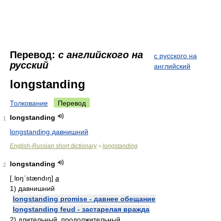
Перевод:
с английского на
с русского на
русский
английский
longstanding
Толкование
Перевод
longstanding
1
longstanding давнишний
English-Russian short dictionary
longstanding
>
longstanding
2
[͵lɒŋʹstændıŋ]
a
1) давнишний
longstanding promise - давнее обещание
longstanding feud - застарелая вражда
2) длительный, продолжительный