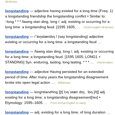
dictionary
longstanding
— adjective having existed for a long time (Freq. 1)
a longstanding friendship the longstanding conflict • Similar to:
↑long * * * /lawng stan ding, long /, adj. existing or occurring for a
long time: a longstanding feud. [1595 1605; …
Useful english dictionary
longstanding
— /ˈlɒŋstændɪŋ / (say longstanding) adjective
existing or occurring for a long time: a longstanding feud …
longstanding
— /lawng stan ding, long /, adj. existing or occurring
for a long time: a longstanding feud. [1595 1605; LONG1 +
STANDING] Syn. enduring, lasting, long lasting. * * * …
Universalium
longstanding
— adjective Having persisted for an extended
period of time. After many years the longstanding disagreement
broke into open legal action …
Wiktionary
longstanding
— long•stand•ing [[t]ˈlɔŋˈstæn dɪŋ, ˈlɒŋ [/t]] adj.
existing for a long time: a longstanding disagreement[/ex] •
Etymology: 1595–1605 …
From formal English to slang
longstanding
— adj. existing for a long time, of long duration …