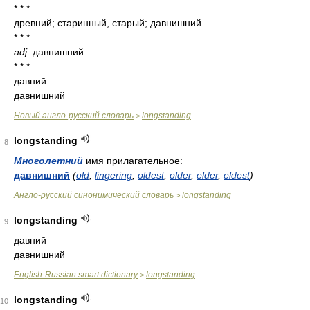
* * *
древний; старинный, старый; давнишний
* * *
adj.
давнишний
* * *
давний
давнишний
Новый англо-русский словарь
longstanding
>
longstanding
8
Многолетний
имя прилагательное:
давнишний
(
old
,
lingering
,
oldest
,
older
,
elder
,
eldest
)
Англо-русский синонимический словарь
longstanding
>
longstanding
9
давний
давнишний
English-Russian smart dictionary
longstanding
>
longstanding
10