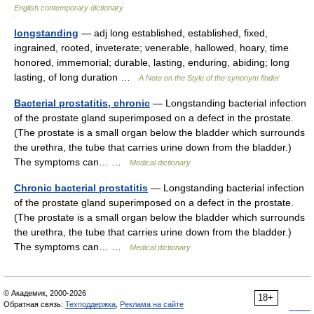
English contemporary dictionary
longstanding
— adj long established, established, fixed,
ingrained, rooted, inveterate; venerable, hallowed, hoary, time
honored, immemorial; durable, lasting, enduring, abiding; long
lasting, of long duration …
A Note on the Style of the synonym finder
Bacterial prostatitis, chronic
— Longstanding bacterial infection
of the prostate gland superimposed on a defect in the prostate.
(The prostate is a small organ below the bladder which surrounds
the urethra, the tube that carries urine down from the bladder.)
The symptoms can… …
Medical dictionary
Chronic bacterial prostatitis
— Longstanding bacterial infection
of the prostate gland superimposed on a defect in the prostate.
(The prostate is a small organ below the bladder which surrounds
the urethra, the tube that carries urine down from the bladder.)
The symptoms can… …
Medical dictionary
© Академик, 2000-2026
18+
Обратная связь:
Техподдержка
,
Реклама на сайте