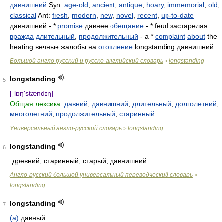
давнишний
Syn:
age-old
,
ancient
,
antique
,
hoary
,
immemorial
,
old
,
classical
Ant:
fresh
,
modern
,
new
,
novel
,
recent
,
up-to-date
давнишний - *
promise
давнее
обещание
- * feud застарелая
вражда
длительный
,
продолжительный
- a *
complaint
about
the
heating вечные жалобы на
отопление
longstanding давнишний
Большой англо-русский и русско-английский словарь
longstanding
>
longstanding
5
[ˌlɒŋ'stændɪŋ]
Общая лексика:
давний
,
давнишний
,
длительный
,
долголетний
,
многолетний
,
продолжительный
,
старинный
Универсальный англо-русский словарь
longstanding
>
longstanding
6
древний; старинный, старый; давнишний
Англо-русский большой универсальный переводческий словарь
>
longstanding
longstanding
7
(a)
давный