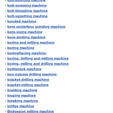
-
bolt-pointing machine
-
bolt-screwing machine
-
bolt-threading machine
-
bolt-upsetting machine
-
bonded machine
-
bore centerless grinding machine
-
bore-sizing machine
-
bore-slotting machine
-
boring and milling machine
-
boring machine
-
boring/facing machine
-
boring, drilling and milling machine
-
boring, milling and drilling machine
-
bottleneck machine
-
box-column drilling machine
-
bracket-drilling machine
-
bracket-milling machine
-
braiding machine
-
brazing machine
-
breaking machine
-
bridge machine
-
Bridgeport milling machine