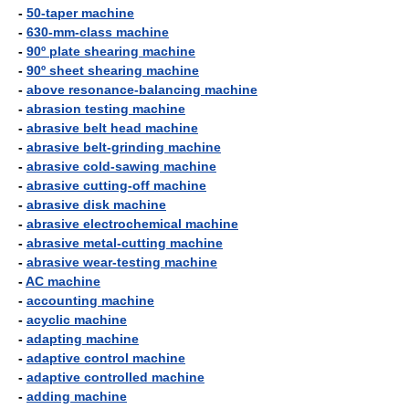
-
50-taper machine
-
630-mm-class machine
-
90º plate shearing machine
-
90º sheet shearing machine
-
above resonance-balancing machine
-
abrasion testing machine
-
abrasive belt head machine
-
abrasive belt-grinding machine
-
abrasive cold-sawing machine
-
abrasive cutting-off machine
-
abrasive disk machine
-
abrasive electrochemical machine
-
abrasive metal-cutting machine
-
abrasive wear-testing machine
-
AC machine
-
accounting machine
-
acyclic machine
-
adapting machine
-
adaptive control machine
-
adaptive controlled machine
-
adding machine