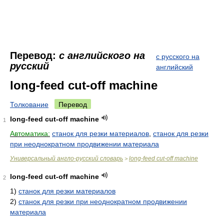
Перевод:
с английского на
с русского на
русский
английский
long-feed cut-off machine
Толкование
Перевод
long-feed cut-off machine
1
Автоматика:
станок для резки материалов
,
станок для резки
при неоднократном продвижении материала
Универсальный англо-русский словарь
long-feed cut-off machine
>
long-feed cut-off machine
2
1)
станок для резки материалов
2)
станок для резки при неоднократном продвижении
материала