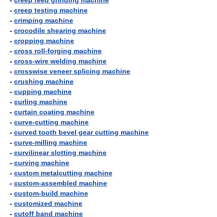
-
creep feed grinding machine
-
creep testing machine
-
crimping machine
-
crocodile shearing machine
-
cropping machine
-
cross roll-forging machine
-
cross-wire welding machine
-
crosswise veneer splicing machine
-
crushing machine
-
cupping machine
-
curling machine
-
curtain coating machine
-
curve-cutting machine
-
curved tooth bevel gear cutting machine
-
curve-milling machine
-
curvilinear slotting machine
-
curving machine
-
custom metalcutting machine
-
custom-assembled machine
-
custom-build machine
-
customized machine
-
cutoff band machine