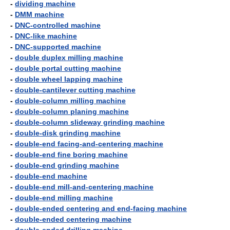
-
dividing machine
-
DMM machine
-
DNC-controlled machine
-
DNC-like machine
-
DNC-supported machine
-
double duplex milling machine
-
double portal cutting machine
-
double wheel lapping machine
-
double-cantilever cutting machine
-
double-column milling machine
-
double-column planing machine
-
double-column slideway grinding machine
-
double-disk grinding machine
-
double-end facing-and-centering machine
-
double-end fine boring machine
-
double-end grinding machine
-
double-end machine
-
double-end mill-and-centering machine
-
double-end milling machine
-
double-ended centering and end-facing machine
-
double-ended centering machine