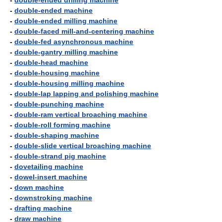
-
double-ended drilling machine
-
double-ended machine
-
double-ended milling machine
-
double-faced mill-and-centering machine
-
double-fed asynchronous machine
-
double-gantry milling machine
-
double-head machine
-
double-housing machine
-
double-housing milling machine
-
double-lap lapping and polishing machine
-
double-punching machine
-
double-ram vertical broaching machine
-
double-roll forming machine
-
double-shaping machine
-
double-slide vertical broaching machine
-
double-strand pig machine
-
dovetailing machine
-
dowel-insert machine
-
down machine
-
downstroking machine
-
drafting machine
-
draw machine