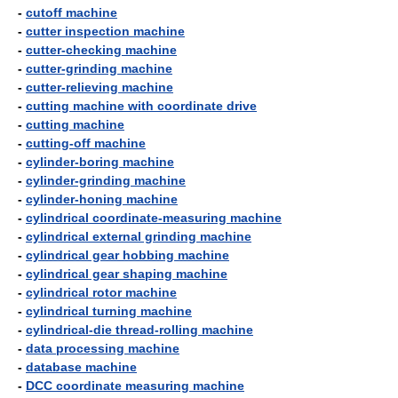
-
cutoff machine
-
cutter inspection machine
-
cutter-checking machine
-
cutter-grinding machine
-
cutter-relieving machine
-
cutting machine with coordinate drive
-
cutting machine
-
cutting-off machine
-
cylinder-boring machine
-
cylinder-grinding machine
-
cylinder-honing machine
-
cylindrical coordinate-measuring machine
-
cylindrical external grinding machine
-
cylindrical gear hobbing machine
-
cylindrical gear shaping machine
-
cylindrical rotor machine
-
cylindrical turning machine
-
cylindrical-die thread-rolling machine
-
data processing machine
-
database machine
-
DCC coordinate measuring machine