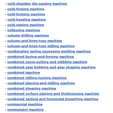
-
cold-chamber die-casting machine
-
cold-forging machine
-
cold-forming machine
-
cold-heading machine
-
cold-sawing machine
-
collecting machine
-
column drilling machine
-
column-and-knee-type machine
-
column-and-knee-type milling machine
-
combination jarring squeezing molding machine
-
combined boring-and-honing machine
-
combined curve-cutting and nibbling machine
-
combined gear hobbing and gear shaping machine
-
combined machine
-
combined milling-turning machine
-
combined planing-and-milling machine
-
combined shearing machine
-
combined surface planing and thicknessing machine
-
combined vertical and horizontal broaching machine
-
commercial machine
-
commutator machine