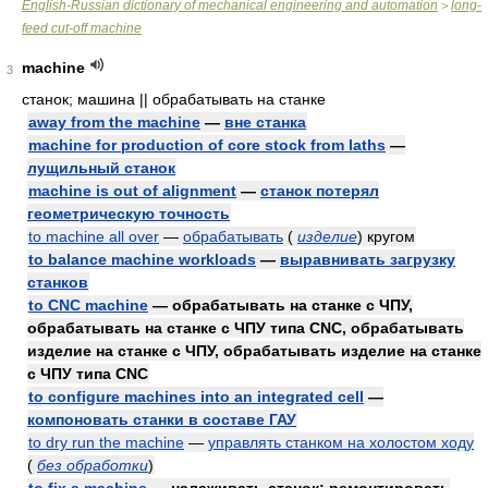
English-Russian dictionary of mechanical engineering and automation
long-
>
feed cut-off machine
machine
3
станок; машина || обрабатывать на станке
away from the machine
—
вне станка
machine for production of core stock from laths
—
лущильный станок
machine is out of alignment
—
станок потерял
геометрическую точность
to machine all over
—
обрабатывать
(
изделие
)
кругом
to balance machine workloads
—
выравнивать загрузку
станков
to CNC machine
— обрабатывать на станке с ЧПУ,
обрабатывать на станке с ЧПУ типа CNC, обрабатывать
изделие на станке с ЧПУ, обрабатывать изделие на станке
с ЧПУ типа CNC
to configure machines into an integrated cell
—
компоновать станки в составе ГАУ
to dry run the machine
—
управлять станком на холостом ходу
(
без обработки
)