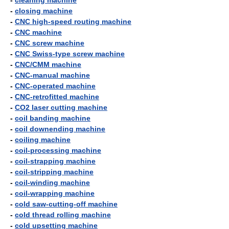
-
cleaning machine
-
closing machine
-
CNC high-speed routing machine
-
CNC machine
-
CNC screw machine
-
CNC Swiss-type screw machine
-
CNC/CMM machine
-
CNC-manual machine
-
CNC-operated machine
-
CNC-retrofitted machine
-
CO2 laser cutting machine
-
coil banding machine
-
coil downending machine
-
coiling machine
-
coil-processing machine
-
coil-strapping machine
-
coil-stripping machine
-
coil-winding machine
-
coil-wrapping machine
-
cold saw-cutting-off machine
-
cold thread rolling machine
-
cold upsetting machine