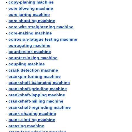
-
copy-planing machine
-
core blowing machine
-
core jarring machine
-
core shooting machine
-
core wire straightening machine
-
core-making machine
-
corrosion-fatigue testing machine
-
corrugating machine
-
countersink machine
-
countersinking machine
-
coupling machine
-
crack detection machine
-
crankpin-turning machine
-
crankshaft-balancing machine
-
crankshaft-grinding machine
-
crankshaft-lapping machine
-
crankshaft-milling machine
-
crankshaft-regrinding machine
-
crank-shaping machine
-
crank-slotting machine
-
creasing machine