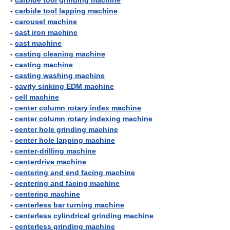
-
carbide tool grinding machine
-
carbide tool lapping machine
-
carousel machine
-
cast iron machine
-
cast machine
-
casting cleaning machine
-
casting machine
-
casting washing machine
-
cavity sinking EDM machine
-
cell machine
-
center column rotary index machine
-
center column rotary indexing machine
-
center hole grinding machine
-
center hole lapping machine
-
center-drilling machine
-
centerdrive machine
-
centering and end facing machine
-
centering and facing machine
-
centering machine
-
centerless bar turning machine
-
centerless cylindrical grinding machine
-
centerless grinding machine