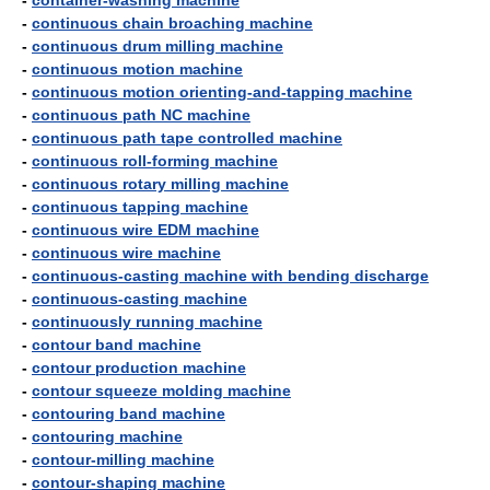
-
container-washing machine
-
continuous chain broaching machine
-
continuous drum milling machine
-
continuous motion machine
-
continuous motion orienting-and-tapping machine
-
continuous path NC machine
-
continuous path tape controlled machine
-
continuous roll-forming machine
-
continuous rotary milling machine
-
continuous tapping machine
-
continuous wire EDM machine
-
continuous wire machine
-
continuous-casting machine with bending discharge
-
continuous-casting machine
-
continuously running machine
-
contour band machine
-
contour production machine
-
contour squeeze molding machine
-
contouring band machine
-
contouring machine
-
contour-milling machine
-
contour-shaping machine