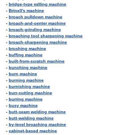
-
bridge-type milling machine
-
Brinell's machine
-
broach pulldown machine
-
broach-and-center machine
-
broach-grinding machine
-
broaching tool sharpening machine
-
broach-sharpening machine
-
brushing machine
-
buffing machine
-
built-from-scratch machine
-
bunching machine
-
burn machine
-
burning machine
-
burnishing machine
-
burr-cutting machine
-
burring machine
-
busy machine
-
butt-seam welding machine
-
butt-welding machine
-
by-level broaching machine
-
cabinet-based machine