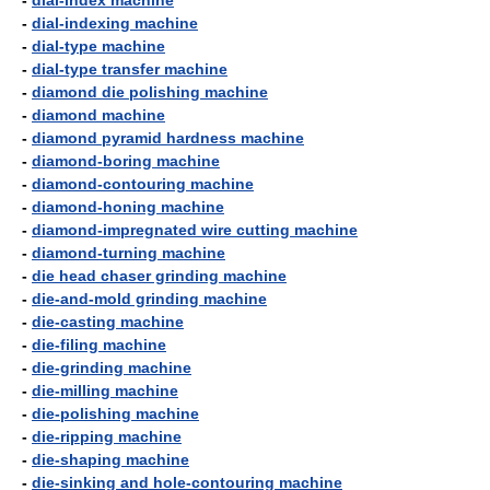
-
dial-index machine
-
dial-indexing machine
-
dial-type machine
-
dial-type transfer machine
-
diamond die polishing machine
-
diamond machine
-
diamond pyramid hardness machine
-
diamond-boring machine
-
diamond-contouring machine
-
diamond-honing machine
-
diamond-impregnated wire cutting machine
-
diamond-turning machine
-
die head chaser grinding machine
-
die-and-mold grinding machine
-
die-casting machine
-
die-filing machine
-
die-grinding machine
-
die-milling machine
-
die-polishing machine
-
die-ripping machine
-
die-shaping machine
-
die-sinking and hole-contouring machine