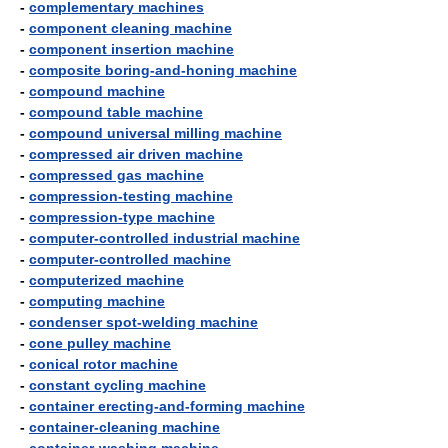
-
complementary machines
-
component cleaning machine
-
component insertion machine
-
composite boring-and-honing machine
-
compound machine
-
compound table machine
-
compound universal milling machine
-
compressed air driven machine
-
compressed gas machine
-
compression-testing machine
-
compression-type machine
-
computer-controlled industrial machine
-
computer-controlled machine
-
computerized machine
-
computing machine
-
condenser spot-welding machine
-
cone pulley machine
-
conical rotor machine
-
constant cycling machine
-
container erecting-and-forming machine
-
container-cleaning machine