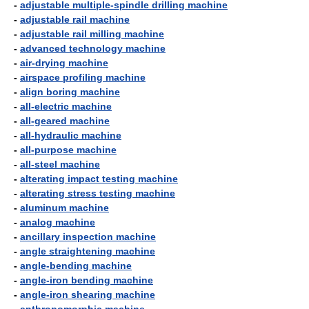
-
adjustable multiple-spindle drilling machine
-
adjustable rail machine
-
adjustable rail milling machine
-
advanced technology machine
-
air-drying machine
-
airspace profiling machine
-
align boring machine
-
all-electric machine
-
all-geared machine
-
all-hydraulic machine
-
all-purpose machine
-
all-steel machine
-
alterating impact testing machine
-
alterating stress testing machine
-
aluminum machine
-
analog machine
-
ancillary inspection machine
-
angle straightening machine
-
angle-bending machine
-
angle-iron bending machine
-
angle-iron shearing machine