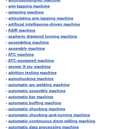
-
anthropomorphic machine
-
arm tapping machine
-
armoring machine
-
articulating arm tapping machine
-
artificial intelligence-driven machine
-
AS/R machine
-
aspheric diamond turning machine
-
assembling machine
-
assembly machine
-
ATC machine
-
ATC-equipped machine
-
atomic X-ray machine
-
attrition testing machine
-
autochucking machine
-
automatic arc welding machine
-
automatic assembly machine
-
automatic bar machine
-
automatic buffing machine
-
automatic chucking machine
-
automatic chucking-and-turning machine
-
automatic continuous drum milling machine
-
automatic data processing machine