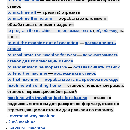
to fix a machine
— налаживать станок; ремонтировать
станок
to machine off
— срезать; отрезать
to machine the feature
— обрабатывать элемент,
обрабатывать элемент изделия
to program the machine
—
программировать
(
обработку
)
на
станке
to put the machine out of operation
—
останавливать
станок
to recalibrate the machine for wear
—
перенастраивать
станок для компенсации износа
to render machine inoperative
—
останавливать станок
to tend the machine
—
обслуживать станок
to trial machine
—
обрабатывать на пробном проходе
machine with sliding frame
— станок с подвижной рамой,
станок с перемещающейся рамой
machine with traveling table for shaping
— станок с
подвижным столом для раскроя по формату, станок с
перемещающимся столом для раскроя по формату
-
overhead way machine
-
2 m3 machine
-
3-axis NC machine