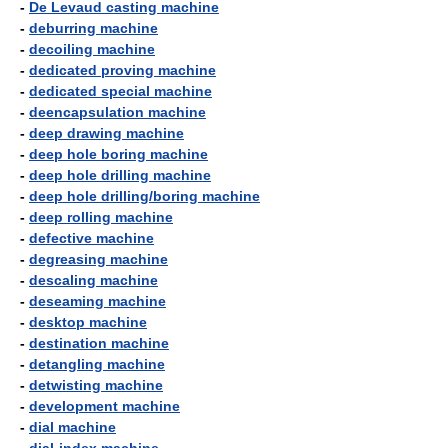
-
De Levaud casting machine
-
deburring machine
-
decoiling machine
-
dedicated proving machine
-
dedicated special machine
-
deencapsulation machine
-
deep drawing machine
-
deep hole boring machine
-
deep hole drilling machine
-
deep hole drilling/boring machine
-
deep rolling machine
-
defective machine
-
degreasing machine
-
descaling machine
-
deseaming machine
-
desktop machine
-
destination machine
-
detangling machine
-
detwisting machine
-
development machine
-
dial machine