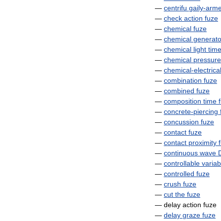
—
centrifu
gaily
-
arm
—
check
action
fuze
—
chemical
fuze
—
chemical
generato
—
chemical
light
tim
—
chemical
pressure
—
chemical
-
electrica
—
combination
fuze
—
combined
fuze
—
composition
time
—
concrete
-
piercing
—
concussion
fuze
—
contact
fuze
—
contact
proximity
—
continuous
wave
—
controllable
variab
—
controlled
fuze
—
crush
fuze
—
cut
the
fuze
—
delay
action
fuze
—
delay
graze
fuze