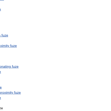
e
n
fuze
ximity
fuze
onating
fuze
e
ze
proximity
fuze
e
ze