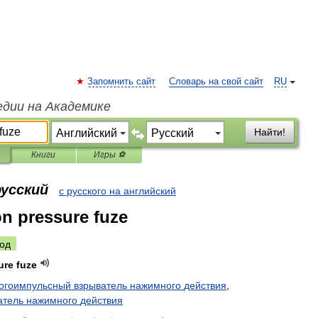
Запомнить сайт
Словарь на свой сайт
RU
едии на Академике
Найти!
Книги
Игры ⚽
русский
с русского на английский
on pressure fuze
од
ure
fuze
огоимпульсный
взрыватель
нажимного
действия
,
атель
нажимного
действия