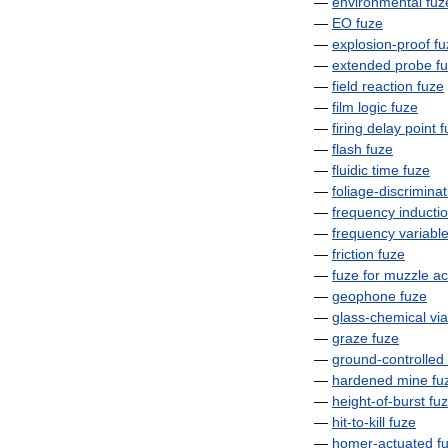
—
environmental
fuz
—
EO
fuze
—
explosion
-
proof
fu
—
extended
probe
f
—
field
reaction
fuze
—
film
logic
fuze
—
firing
delay
point
f
—
flash
fuze
—
fluidic
time
fuze
—
foliage
-
discriminat
—
frequency
inducti
—
frequency
variabl
—
friction
fuze
—
fuze
for
muzzle
ac
—
geophone
fuze
—
glass
-
chemical
via
—
graze
fuze
—
ground
-
controlled
—
hardened
mine
fu
—
height
-
of
-
burst
fu
—
hit
-
to
-
kill
fuze
—
homer
-
actuated
f