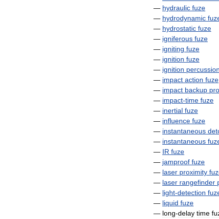
—
hydraulic
fuze
—
hydrodynamic
fuz
—
hydrostatic
fuze
—
igniferous
fuze
—
igniting
fuze
—
ignition
fuze
—
ignition
percussio
—
impact
action
fuze
—
impact
backup
pro
—
impact
-
time
fuze
—
inertial
fuze
—
influence
fuze
—
instantaneous
det
—
instantaneous
fuz
—
IR
fuze
—
jamproof
fuze
—
laser
proximity
fu
—
laser
rangefinder
—
light
-
detection
fuz
—
liquid
fuze
—
long
-
delay
time
fu