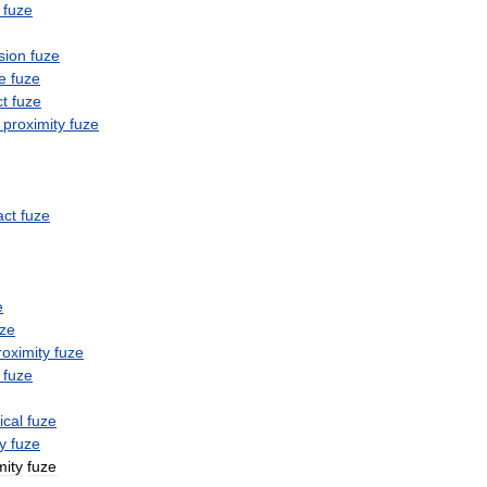
fuze
sion
fuze
e
fuze
t
fuze
proximity
fuze
act
fuze
e
uze
roximity
fuze
fuze
cal
fuze
y
fuze
mity
fuze