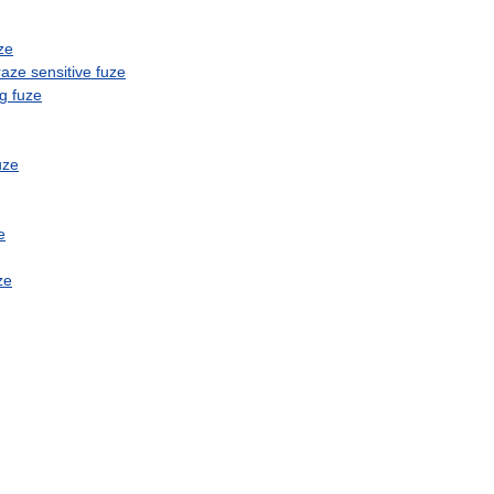
ze
raze
sensitive
fuze
ng
fuze
uze
e
ze