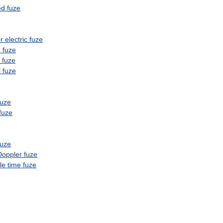
ed
fuze
r
electric
fuze
e
fuze
fuze
l
fuze
fuze
fuze
fuze
Doppler
fuze
le
time
fuze