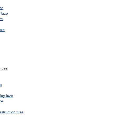
ze
fuze
ze
uze
fuze
ze
lay
fuze
ze
estruction
fuze