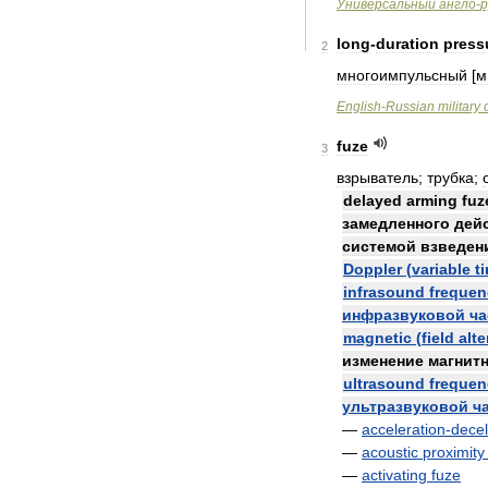
Универсальный
англо
-
р
long
-
duration
press
2
многоимпульсный
[
м
English
-
Russian
military
fuze
3
взрыватель
;
трубка
;
delayed
arming
fuz
замедленного
дей
системой
взведен
Doppler
(
variable
t
infrasound
frequen
инфразвуковой
ча
magnetic
(
field
alte
изменение
магнит
ultrasound
frequen
ультразвуковой
ч
—
acceleration
-
decel
—
acoustic
proximity
—
activating
fuze