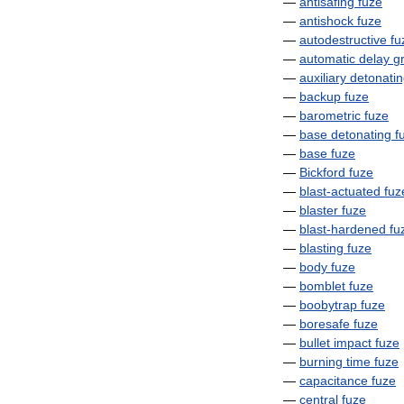
—
antisafing
fuze
—
antishock
fuze
—
autodestructive
fu
—
automatic
delay
g
—
auxiliary
detonati
—
backup
fuze
—
barometric
fuze
—
base
detonating
f
—
base
fuze
—
Bickford
fuze
—
blast
-
actuated
fuz
—
blaster
fuze
—
blast
-
hardened
fu
—
blasting
fuze
—
body
fuze
—
bomblet
fuze
—
boobytrap
fuze
—
boresafe
fuze
—
bullet
impact
fuze
—
burning
time
fuze
—
capacitance
fuze
—
central
fuze