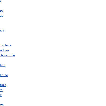
e
ze
uze
uze
ing
fuze
on
fuze
e
time
fuze
tion
l
fuze
fuze
ze
ze
uze