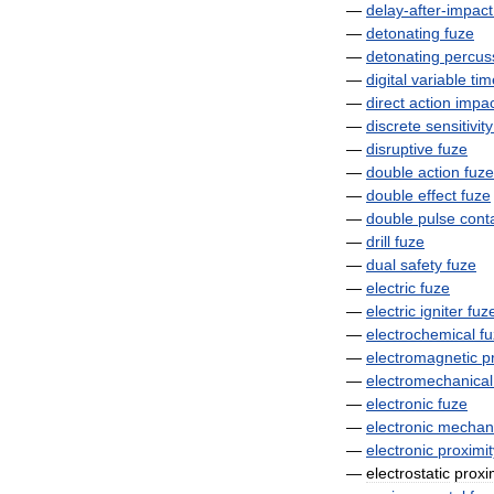
—
delay
-
after
-
impact
—
detonating
fuze
—
detonating
percus
—
digital
variable
tim
—
direct
action
impac
—
discrete
sensitivity
—
disruptive
fuze
—
double
action
fuze
—
double
effect
fuze
—
double
pulse
cont
—
drill
fuze
—
dual
safety
fuze
—
electric
fuze
—
electric
igniter
fuz
—
electrochemical
f
—
electromagnetic
p
—
electromechanical
—
electronic
fuze
—
electronic
mechani
—
electronic
proximit
—
electrostatic
proxi