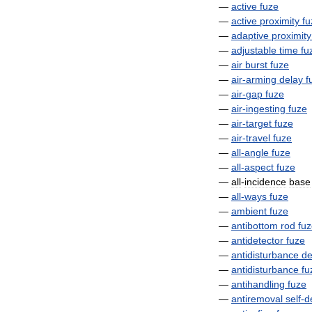
—
active
fuze
—
active
proximity
fu
—
adaptive
proximity
—
adjustable
time
fu
—
air
burst
fuze
—
air
-
arming
delay
f
—
air
-
gap
fuze
—
air
-
ingesting
fuze
—
air
-
target
fuze
—
air
-
travel
fuze
—
all
-
angle
fuze
—
all
-
aspect
fuze
—
all
-
incidence
base
—
all
-
ways
fuze
—
ambient
fuze
—
antibottom
rod
fu
—
antidetector
fuze
—
antidisturbance
de
—
antidisturbance
fu
—
antihandling
fuze
—
antiremoval
self
-
d