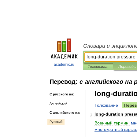
Словари и энциклоп
academic.ru
Толкования
Переводы
Перевод:
с английского на 
long-durati
С русского на:
Английский
Толкование
Перев
С английского на:
long
-
duration
press
1
Русский
Военный
термин:
мн
многократный
взрыв