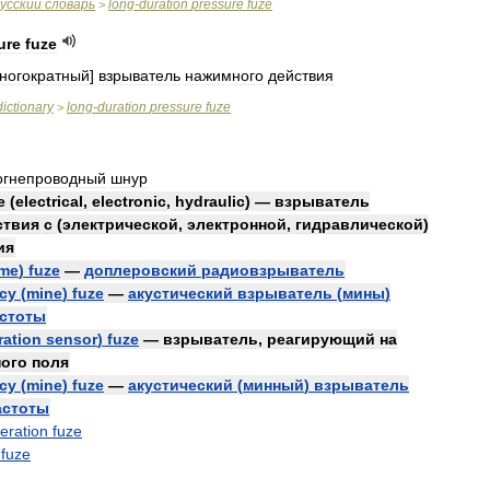
усский
словарь
long
-
duration
pressure
fuze
>
ure
fuze
ногократный
]
взрыватель
нажимного
действия
dictionary
long
-
duration
pressure
fuze
>
огнепроводный
шнур
e
(
electrical
,
electronic
,
hydraulic
) —
взрыватель
ствия
с
(
электрической
,
электронной
,
гидравлической
)
ия
ime
)
fuze
—
доплеровский
радиовзрыватель
cy
(
mine
)
fuze
—
акустический
взрыватель
(
мины
)
стоты
ration
sensor
)
fuze
—
взрыватель
,
реагирующий
на
ного
поля
cy
(
mine
)
fuze
—
акустический
(
минный
)
взрыватель
астоты
eration
fuze
fuze