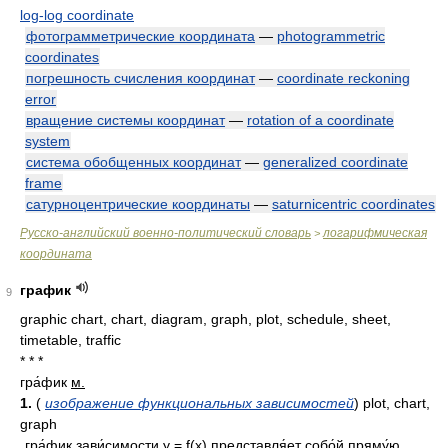
log-log coordinate
фотограмметрические координата
—
photogrammetric
coordinates
погрешность счисления координат
—
coordinate reckoning
error
вращение системы координат
—
rotation of a coordinate
system
система обобщенных координат
—
generalized coordinate
frame
сатурноцентрические координаты
—
saturnicentric coordinates
Русско-английский военно-политический словарь
логарифмическая
>
координата
график
9
graphic chart, chart, diagram, graph, plot, schedule, sheet,
timetable, traffic
* * *
гра́фик
м.
1.
(
изображение функциональных зависимостей
) plot, chart,
graph
гра́фик зави́симости y = f(x) представля́ет собо́й пряму́ю