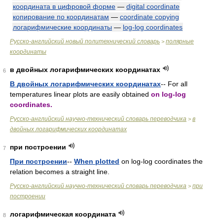
координата в цифровой форме
—
digital coordinate
копирование по координатам
—
coordinate copying
логарифмические координаты
—
log-log coordinates
Русско-английский новый политехнический словарь
полярные
>
координаты
в двойных логарифмических координатах
6
В двойных логарифмических координатах
-- For all
temperatures linear plots are easily obtained
on log-log
coordinates.
Русско-английский научно-технический словарь переводчика
в
>
двойных логарифмических координатах
при построении
7
При построении
--
When plotted
on log-log coordinates the
relation becomes a straight line.
Русско-английский научно-технический словарь переводчика
при
>
построении
логарифмическая координата
8