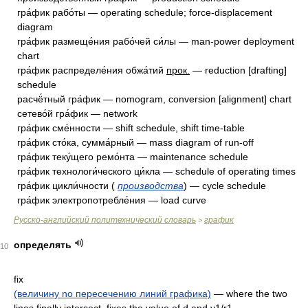
гра́фик рабо́ты — operating schedule; force-displacement
diagram
гра́фик размеще́ния рабо́чей си́лы — man-power deployment
chart
гра́фик распределе́ния обжа́тий
прок.
— reduction [drafting]
schedule
расчё́тный гра́фик — nomogram, conversion [alignment] chart
сетево́й гра́фик — network
гра́фик сме́нности — shift schedule, shift time-table
гра́фик сто́ка, сумма́рный — mass diagram of run-off
гра́фик теку́щего ремо́нта — maintenance schedule
гра́фик технологи́ческого ци́кла — schedule of operating times
гра́фик цикли́чности (
производства
) — cycle schedule
гра́фик электропотребле́ния — load curve
Русско-английский политехнический словарь
график
>
определять
10
fix
(величину no пересечению линий графика)
— where the two