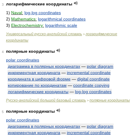
логарифмические координаты
3
1)
Naval:
log-log coordinates
2)
Mathematics:
logarithmical coordinates
3)
Electrochemistry:
logarithmic scale
Универсальный русско-английский словарь
логарифмические
>
координаты
полярные координаты
4
polar coordinates
диаграмма в полярных координатах
—
polar diagram
инкрементная координата
—
incremental coordinate
координата в цифровой форме
—
digital coordinate
копирование по координатам
—
coordinate copying
логарифмические координаты
—
log-log coordinates
Русско-английский большой базовый словарь
полярные координаты
>
полярные координаты
5
polar coordinates
диаграмма в полярных координатах
—
polar diagram
инкрементная координата
—
incremental coordinate