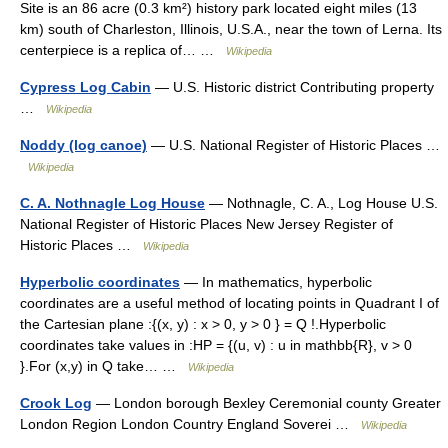
Site is an 86 acre (0.3 km²) history park located eight miles (13
km) south of Charleston, Illinois, U.S.A., near the town of Lerna. Its
centerpiece is a replica of… …
Wikipedia
Cypress Log Cabin
— U.S. Historic district Contributing property
…
Wikipedia
Noddy (log canoe)
— U.S. National Register of Historic Places …
Wikipedia
C. A. Nothnagle Log House
— Nothnagle, C. A., Log House U.S.
National Register of Historic Places New Jersey Register of
Historic Places …
Wikipedia
Hyperbolic coordinates
— In mathematics, hyperbolic
coordinates are a useful method of locating points in Quadrant I of
the Cartesian plane :{(x, y) : x > 0, y > 0 } = Q !.Hyperbolic
coordinates take values in :HP = {(u, v) : u in mathbb{R}, v > 0
}.For (x,y) in Q take… …
Wikipedia
Crook Log
— London borough Bexley Ceremonial county Greater
London Region London Country England Soverei …
Wikipedia