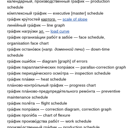
календа́рный, произво́дственный гра́фик — production
schedule
ко́мплексный гра́фик — executive [master] schedule
гра́фик кру́тостей
картогр.
—
scale of slope
лине́йный гра́фик — line graph
гра́фик нагру́зки
эл.
—
load curve
гра́фик организа́ции рабо́т в забо́е — face schedule,
organisation face chart
гра́фик остано́вок (
напр. доменной печи
) — down-time
schedule
гра́фик оши́бок — diagram [graph] of errors
гра́фик параллакти́ческих попра́вок — parallax-correction graph
гра́фик периоди́ческого осмо́тра — inspection schedule
гра́фик пла́вки — heat schedule
пла́ново-контро́льный гра́фик — progress chart
гра́фик пла́ново-предупреди́тельного ремо́нта — preventive
maintenance schedule
гра́фик полё́та — flight schedule
гра́фик попра́вок — correction diagram, correction graph
гра́фик проги́ба — chart of flexure
гра́фик произво́дства рабо́т — work schedule
произво́дственный гра́фик — production schedule