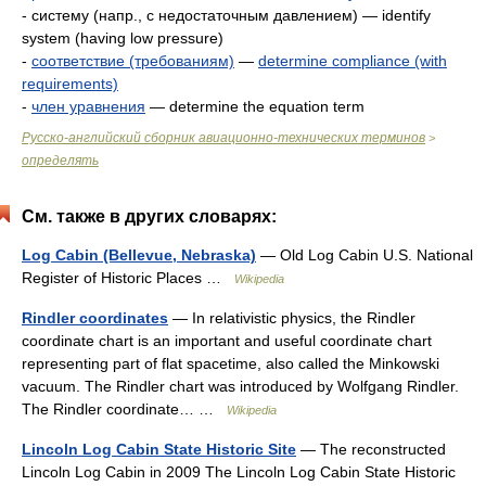
- систему (напр., с недостаточным давлением) — identify
system (having low pressure)
-
соответствие (требованиям)
—
determine compliance (with
requirements)
-
член уравнения
— determine the equation term
Русско-английский сборник авиационно-технических терминов
>
определять
См. также в других словарях:
Log Cabin (Bellevue, Nebraska)
— Old Log Cabin U.S. National
Register of Historic Places …
Wikipedia
Rindler coordinates
— In relativistic physics, the Rindler
coordinate chart is an important and useful coordinate chart
representing part of flat spacetime, also called the Minkowski
vacuum. The Rindler chart was introduced by Wolfgang Rindler.
The Rindler coordinate… …
Wikipedia
Lincoln Log Cabin State Historic Site
— The reconstructed
Lincoln Log Cabin in 2009 The Lincoln Log Cabin State Historic