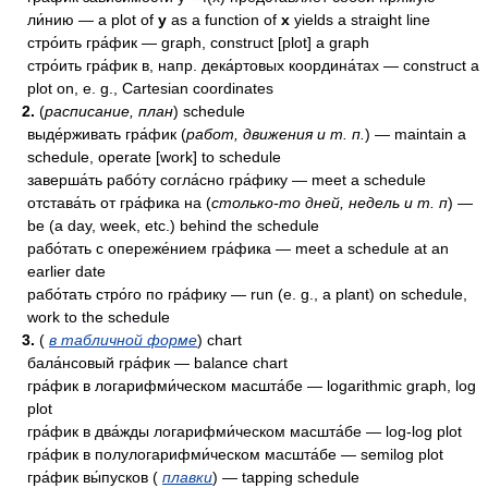
ли́нию — a plot of
y
as a function of
x
yields a straight line
стро́ить гра́фик — graph, construct [plot] a graph
стро́ить гра́фик в, напр. дека́ртовых координа́тах — construct a
plot on, e. g., Cartesian coordinates
2.
(
расписание, план
) schedule
выде́рживать гра́фик (
работ, движения и т. п.
) — maintain a
schedule, operate [work] to schedule
заверша́ть рабо́ту согла́сно гра́фику — meet a schedule
отстава́ть от гра́фика на (
столько-то дней, недель и т. п
) —
be (a day, week, etc.) behind the schedule
рабо́тать с опереже́нием гра́фика — meet a schedule at an
earlier date
рабо́тать стро́го по гра́фику — run (e. g., a plant) on schedule,
work to the schedule
3.
(
в табличной форме
) chart
бала́нсовый гра́фик — balance chart
гра́фик в логарифми́ческом масшта́бе — logarithmic graph, log
plot
гра́фик в два́жды логарифми́ческом масшта́бе — log-log plot
гра́фик в полулогарифми́ческом масшта́бе — semilog plot
гра́фик вы́пусков (
плавки
) — tapping schedule