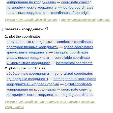
копирование по координатам
—
coordinate copying
логарифмические координаты
—
log-log coordinates
начальные координаты
—
coordinates of the origin
Русско-английский научный словарь
пространственные координаты
>
засекать координаты
2
1.
plot the coordinates
полуполярные координаты
—
semipolar coordinates
пространственные координаты
—
space coordinates
треугольные координаты
—
triangular coordinates
управляемая координата
—
conrollable coordinate
инкрементная координата
—
incremental coordinate
2.
ploting the coordinates
обобщенные координаты
—
generalized coordinates
однородные координаты
—
homogeneous coordinates
координата в цифровой форме
—
digital coordinate
копирование по координатам
—
coordinate copying
логарифмические координаты
—
log-log coordinates
Русско-английский военно-политический словарь
засекать
>
координаты