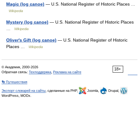
Magic (log canoe)
— U.S. National Register of Historic Places …
Wikipedia
Mystery (log canoe)
— U.S. National Register of Historic Places
…
Wikipedia
Oliver's Gift (log canoe)
— U.S. National Register of Historic
Places …
Wikipedia
© Академик, 2000-2026
18+
Обратная связь:
Техподдержка
,
Реклама на сайте
👣 Путешествия
Экспорт словарей на сайты
, сделанные на PHP,
Joomla,
Drupal,
WordPress, MODx.