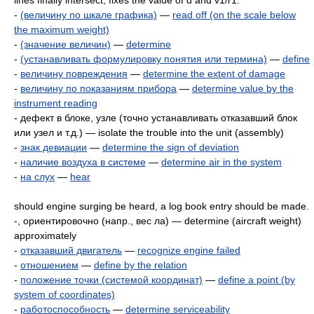
lines finally intersect, fixes the value of d and v1/r1.
-
(величину no шкале графика)
—
read off (on the scale below
the maximum weight)
-
(значение величин)
—
determine
-
(устанавливать формулировку понятия или термина)
—
define
-
величину повреждения
—
determine the extent of damage
-
величину по показаниям прибора
—
determine value by the
instrument reading
- дефект в блоке, узле (точно устанавливать отказавший блок
или узел и т.д.) — isolate the trouble into the unit (assembly)
-
знак девиации
—
determine the sign of deviation
-
наличие воздуха в системе
—
determine air in the system
-
на слух
—
hear
should engine surging be heard, a log book entry should be made.
-, ориентировочно (напр., вес ла) — determine (aircraft weight)
approximately
-
отказавший двигатель
—
recognize engine failed
-
отношением
—
define by the relation
-
положение точки (системой координат)
—
define а point (by
system of coordinates)
-
работоспособность
—
determine serviceability