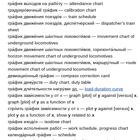
гра́фик вы́ходов на рабо́ту — attendance chart
градуиро́вочный гра́фик — calibration chart
гра́фик движе́ния поездо́в — train schedule
гра́фик движе́ния поездо́в, диспе́тчерский — dispatcher's train
sheet
гра́фик движе́ния ша́хтных локомоти́вов — movement chart of
underground locomotives
гра́фик движе́ния ша́хтных локомоти́вов, горизонта́льный —
horizon movement chart of underground locomotives
гра́фик движе́ния ша́хтных локомоти́вов, маршру́тный — route
movement chart of underground locomotives
девиацио́нный гра́фик — compass correction card
гра́фик дежу́рств — duty chart, duty table
гра́фик дли́тельности нагру́зки
эл.
—
load-duration curve
гра́фик зави́симости у от х — graph [plot] of
y
against [versus]
x
,
graph [plot] of
y
as a function of
x
стро́ить гра́фик зави́симости y от x — plot
y
against [versus]
x
,
plot
y
as a function of
x
, show
y
related to
x
гра́фик изодо́з — isodose chart
гра́фик исполне́ния рабо́т — work schedule, progress chart
календа́рный гра́фик — schedule