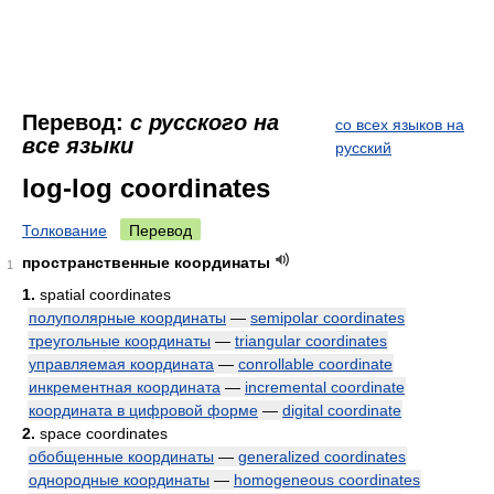
Перевод:
с русского на
со всех языков на
все языки
русский
log-log coordinates
Толкование
Перевод
пространственные координаты
1
1.
spatial coordinates
полуполярные координаты
—
semipolar coordinates
треугольные координаты
—
triangular coordinates
управляемая координата
—
conrollable coordinate
инкрементная координата
—
incremental coordinate
координата в цифровой форме
—
digital coordinate
2.
space coordinates
обобщенные координаты
—
generalized coordinates
однородные координаты
—
homogeneous coordinates