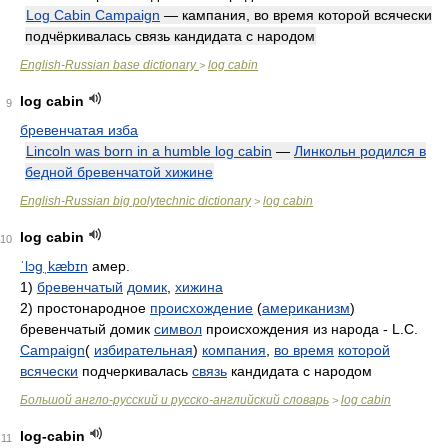
Log Cabin Campaign
— кампания, во время которой всячески
подчёркивалась связь кандидата с народом
English-Russian base dictionary
log cabin
>
log cabin
9
бревенчатая изба
Lincoln was born in a humble log cabin
—
Линкольн родился в
бедной бревенчатой хижине
English-Russian big polytechnic dictionary
log cabin
>
log cabin
10
ˈlɔɡˌkæbɪn
амер.
1)
бревенчатый
домик
,
хижина
2) простонародное
происхождение
(
американизм
)
бревенчатый домик
символ
происхождения из народа - L.C.
Campaign
(
избирательная
)
компания
,
во время
которой
всячески
подчеркивалась
связь
кандидата с народом
Большой англо-русский и русско-английский словарь
log cabin
>
log-cabin
11