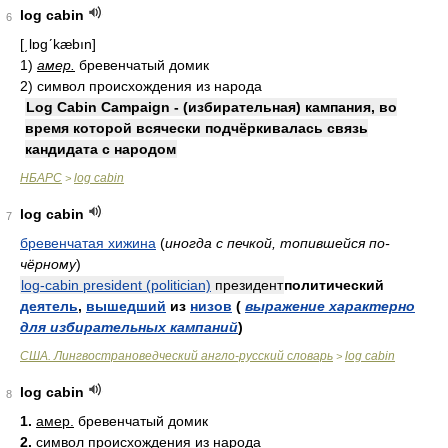
log cabin
6
[͵lɒgʹkæbın]
1)
амер.
бревенчатый домик
2) символ происхождения из народа
Log Cabin Campaign - (избирательная) кампания, во
время которой всячески подчёркивалась связь
кандидата с народом
НБАРС
log cabin
>
log cabin
7
бревенчатая хижина
(
иногда с печкой, топившейся по-
чёрному
)
log-cabin president (politician)
президент
политический
деятель
,
вышедший
из
низов
(
выражение характерно
для избирательных кампаний
)
США. Лингвострановедческий англо-русский словарь
log cabin
>
log cabin
8
1.
амер.
бревенчатый домик
2.
символ происхождения из народа