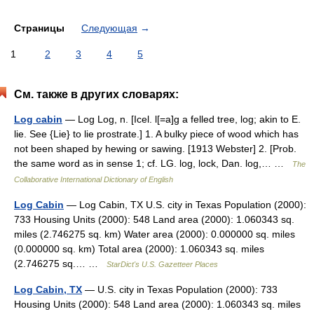
Страницы
Следующая
→
1
2
3
4
5
См. также в других словарях:
Log cabin
— Log Log, n. [Icel. l[=a]g a felled tree, log; akin to E.
lie. See {Lie} to lie prostrate.] 1. A bulky piece of wood which has
not been shaped by hewing or sawing. [1913 Webster] 2. [Prob.
the same word as in sense 1; cf. LG. log, lock, Dan. log,… …
The
Collaborative International Dictionary of English
Log Cabin
— Log Cabin, TX U.S. city in Texas Population (2000):
733 Housing Units (2000): 548 Land area (2000): 1.060343 sq.
miles (2.746275 sq. km) Water area (2000): 0.000000 sq. miles
(0.000000 sq. km) Total area (2000): 1.060343 sq. miles
(2.746275 sq.… …
StarDict's U.S. Gazetteer Places
Log Cabin, TX
— U.S. city in Texas Population (2000): 733
Housing Units (2000): 548 Land area (2000): 1.060343 sq. miles