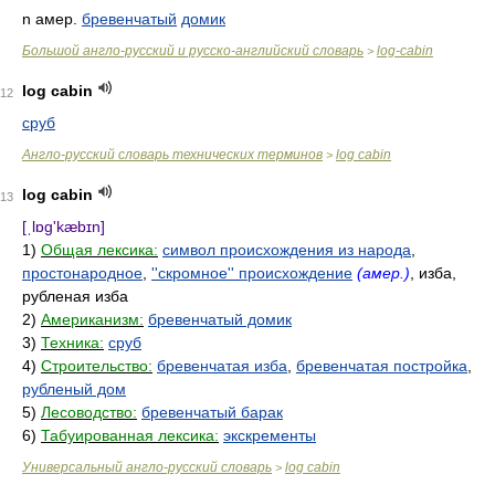
n амер.
бревенчатый
домик
Большой англо-русский и русско-английский словарь
log-cabin
>
log cabin
12
сруб
Англо-русский словарь технических терминов
log cabin
>
log cabin
13
[ˌlɒg'kæbɪn]
1)
Общая лексика:
символ происхождения из народа
,
простонародное
,
''скромное'' происхождение
(амер.)
, изба,
рубленая изба
2)
Американизм:
бревенчатый домик
3)
Техника:
сруб
4)
Строительство:
бревенчатая изба
,
бревенчатая постройка
,
рубленый дом
5)
Лесоводство:
бревенчатый барак
6)
Табуированная лексика:
экскременты
Универсальный англо-русский словарь
log cabin
>