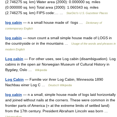
(2.746275 sq. km) Water area (2000): 0.000000 sq. miles
(0.000000 sq. km) Total area (2000): 1.060343 sq. miles
(2.746275 sq. km) FIPS code:… …
StarDict's U.S. Gazetteer Places
log cabin
— n a small house made of ↑logs …
Dictionary of
contemporary English
log cabin
— noun count a small simple house made of LOGS in
the countryside or in the mountains …
Usage of the words and phrases in
modern English
Log cabin
— For other uses, see Log cabin (disambiguation). Log
cabins in the open air Norwegian Museum of Cultural History in
Bygdøy, Oslo …
Wikipedia
Log Cabin
— Familie vor ihrer Log Cabin, Minnesota 1890
Nachbau einer Log C …
Deutsch Wikipedia
log cabin
— n a small, simple house made of logs laid horizontally
and joined without nails at the corners. These were common in the
frontier parts of America (= at the extreme limits of settled land)
from the 17th century. President Abraham Lincoln was born …
Universalium