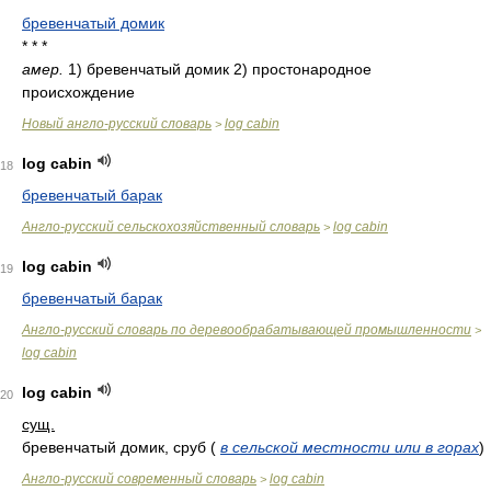
* * *
бревенчатый домик
* * *
амер.
1) бревенчатый домик 2) простонародное
происхождение
Новый англо-русский словарь
log cabin
>
log cabin
18
бревенчатый барак
Англо-русский сельскохозяйственный словарь
log cabin
>
log cabin
19
бревенчатый барак
Англо-русский словарь по деревообрабатывающей промышленности
>
log cabin
log cabin
20
сущ.
бревенчатый домик, сруб
(
в сельской местности или в горах
)
Англо-русский современный словарь
log cabin
>