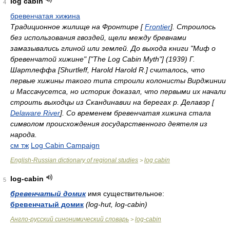
log cabin
4
бревенчатая хижина
Традиционное жилище на Фронтире [
Frontier
]. Строилось
без использования гвоздей, щели между бревнами
замазывались глиной или землей. До выхода книги "Миф о
бревенчатой хижине" ["The Log Cabin Myth"] (1939) Г.
Шартлеффа [Shurtleff, Harold Harold R.] считалось, что
первые хижины такого типа строили колонисты Вирджинии
и Массачусетса, но историк доказал, что первыми их начали
строить выходцы из Скандинавии на берегах р. Делавэр [
Delaware River
]. Со временем бревенчатая хижина стала
символом происхождения государственного деятеля из
народа.
см тж
Log Cabin Campaign
English-Russian dictionary of regional studies
log cabin
>
log-cabin
5
бревенчатый домик
имя существительное:
бревенчатый домик
(log-hut, log-cabin)
Англо-русский синонимический словарь
log-cabin
>