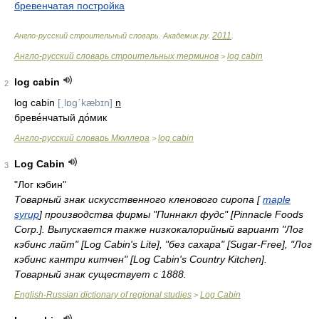
бревенчатая постройка
2011
Англо-русский строительный словарь
.
Академик.ру
.
.
Англо-русский словарь строительных терминов
log cabin
>
log cabin
2
log cabin
[ˏlɒgˊkæbɪn]
n
бреве́нчатый до́мик
Англо-русский словарь Мюллера
log cabin
>
Log Cabin
3
"Лог кэбин"
Товарный знак искусственного кленового сиропа [
maple
syrup
] производства фирмы "Пиннакл фудс" [Pinnacle Foods
Corp.]. Выпускается также низкокалорийный вариант "Лог
кэбинс лайт" [Log Cabin's Lite], "без сахара" [Sugar-Free], "Лог
кэбинс кантри китчен" [Log Cabin's Country Kitchen].
Товарный знак существует с 1888.
English-Russian dictionary of regional studies
Log Cabin
>