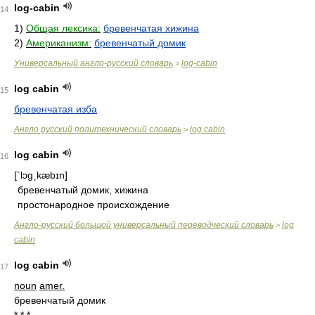
log-cabin
14
1)
Общая лексика:
бревенчатая хижина
2)
Американизм:
бревенчатый домик
Универсальный англо-русский словарь
log-cabin
>
log cabin
15
бревенчатая изба
Англо русский политехнический словарь
log cabin
>
log cabin
16
[`lɔgˏkæbɪn]
бревенчатый домик, хижина
простонародное происхождение
Англо-русский большой универсальный переводческий словарь
log
>
cabin
log cabin
17
noun
amer.
бревенчатый домик