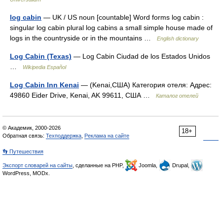
log cabin
— UK / US noun [countable] Word forms log cabin :
singular log cabin plural log cabins a small simple house made of
logs in the countryside or in the mountains …
English dictionary
Log Cabin (Texas)
— Log Cabin Ciudad de los Estados Unidos
…
Wikipedia Español
Log Cabin Inn Kenai
— (Kenai,США) Категория отеля: Адрес:
49860 Eider Drive, Kenai, AK 99611, США …
Каталог отелей
© Академик, 2000-2026
18+
Обратная связь:
Техподдержка
,
Реклама на сайте
👣 Путешествия
Экспорт словарей на сайты
, сделанные на PHP,
Joomla,
Drupal,
WordPress, MODx.