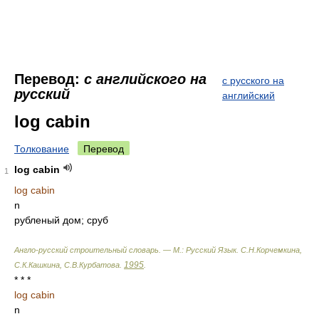
Перевод:
с английского на
с русского на
русский
английский
log cabin
Толкование
Перевод
log cabin
1
log cabin
n
рубленый дом; сруб
Англо-русский строительный словарь. — М.: Русский Язык
.
С.Н.Корчемкина,
1995
С.К.Кашкина, С.В.Курбатова
.
.
* * *
log cabin
n