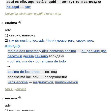
aquí es ello, aquí está el quid — вот тут-то и загвоздка
he aquí
—
вот
Universal diccionario español-ruso
aquí
>
encima
6
adv
1)
сверху; наверху
2)
(тж
de encima
loc. adv.
Чили)
кроме
того
,
сверх того
;
впридачу
me dio dos pesetas y diez centavos encima
—
он дал мне две
песеты и
десять
сентаво
впридачу
-
por encima de
-
por encima de todo
••
encima de
loc. prep.
— на, над
por encima loc. adv. — поверхностно
venir encima
—
надвигаться
,
приближаться
БИРС
encima
>
encima
7
adv
1)
сверху; наверху