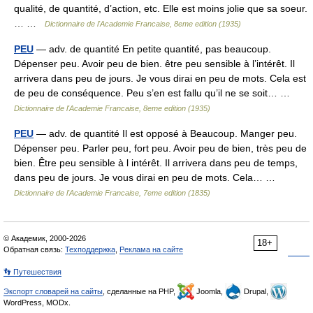
qualité, de quantité, d’action, etc. Elle est moins jolie que sa soeur.
… …
Dictionnaire de l'Academie Francaise, 8eme edition (1935)
PEU
— adv. de quantité En petite quantité, pas beaucoup.
Dépenser peu. Avoir peu de bien. être peu sensible à l’intérêt. Il
arrivera dans peu de jours. Je vous dirai en peu de mots. Cela est
de peu de conséquence. Peu s’en est fallu qu’il ne se soit… …
Dictionnaire de l'Academie Francaise, 8eme edition (1935)
PEU
— adv. de quantité Il est opposé à Beaucoup. Manger peu.
Dépenser peu. Parler peu, fort peu. Avoir peu de bien, très peu de
bien. Être peu sensible à l intérêt. Il arrivera dans peu de temps,
dans peu de jours. Je vous dirai en peu de mots. Cela… …
Dictionnaire de l'Academie Francaise, 7eme edition (1835)
© Академик, 2000-2026
18+
Обратная связь:
Техподдержка
,
Реклама на сайте
👣 Путешествия
Экспорт словарей на сайты
, сделанные на PHP,
Joomla,
Drupal,
WordPress, MODx.