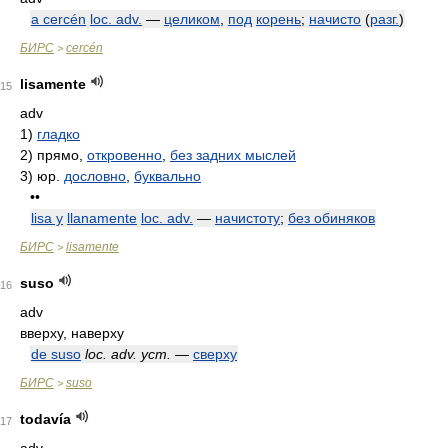
a cercén
loc. adv.
—
целиком
,
под
корень
;
начисто
(
разг.
)
БИРС
cercén
>
lisamente
15
adv
1)
гладко
2)
прямо,
откровенно
,
без задних мыслей
3)
юр.
дословно
,
буквально
••
lisa y
llanamente
loc. adv.
—
начистоту
;
без обиняков
БИРС
lisamente
>
suso
16
adv
вверху, наверху
de suso
loc. adv. уст.
—
сверху
БИРС
suso
>
todavía
17