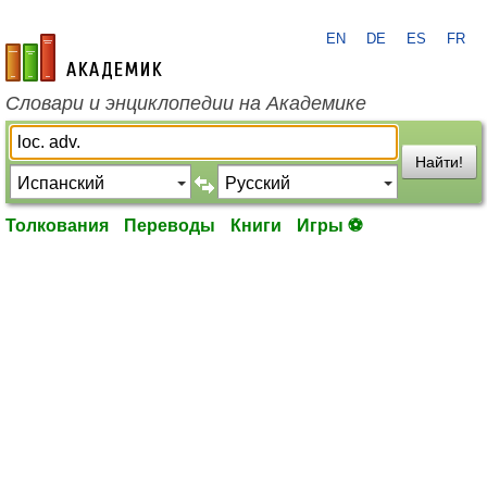
EN
DE
ES
FR
academic.ru
Словари и энциклопедии на Академике
Найти!
Толкования
Переводы
Книги
Игры ⚽