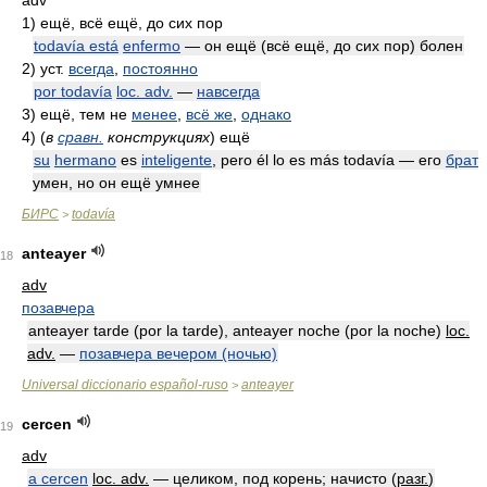
adv
1)
ещё, всё ещё, до сих пор
todavía está
enfermo
— он ещё (всё ещё, до сих пор) болен
2)
уст.
всегда
,
постоянно
por todavía
loc. adv.
—
навсегда
3)
ещё, тем не
менее
,
всё же
,
однако
4)
(
в
сравн.
конструкциях
)
ещё
su
hermano
es
inteligente
, pero él lo es más todavía — его
брат
умен, но он ещё умнее
БИРС
todavía
>
anteayer
18
adv
позавчера
anteayer tarde (por la tarde), anteayer noche (por la noche)
loc.
adv.
—
позавчера вечером (ночью)
Universal diccionario español-ruso
anteayer
>
cercen
19
adv
a cercen
loc. adv.
— целиком, под корень; начисто
(
разг.
)