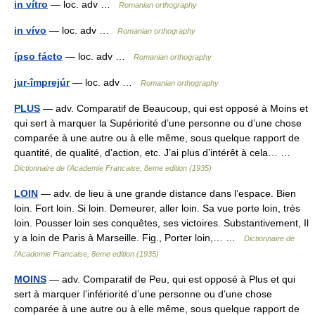
in vítro
— loc. adv …
Romanian orthography
in vívo
— loc. adv …
Romanian orthography
ípso fácto
— loc. adv …
Romanian orthography
jur-împrejúr
— loc. adv …
Romanian orthography
PLUS
— adv. Comparatif de Beaucoup, qui est opposé à Moins et
qui sert à marquer la Supériorité d’une personne ou d’une chose
comparée à une autre ou à elle même, sous quelque rapport de
quantité, de qualité, d’action, etc. J’ai plus d’intérêt à cela… …
Dictionnaire de l'Academie Francaise, 8eme edition (1935)
LOIN
— adv. de lieu à une grande distance dans l’espace. Bien
loin. Fort loin. Si loin. Demeurer, aller loin. Sa vue porte loin, très
loin. Pousser loin ses conquêtes, ses victoires. Substantivement, Il
y a loin de Paris à Marseille. Fig., Porter loin,… …
Dictionnaire de
l'Academie Francaise, 8eme edition (1935)
MOINS
— adv. Comparatif de Peu, qui est opposé à Plus et qui
sert à marquer l’infériorité d’une personne ou d’une chose
comparée à une autre ou à elle même, sous quelque rapport de