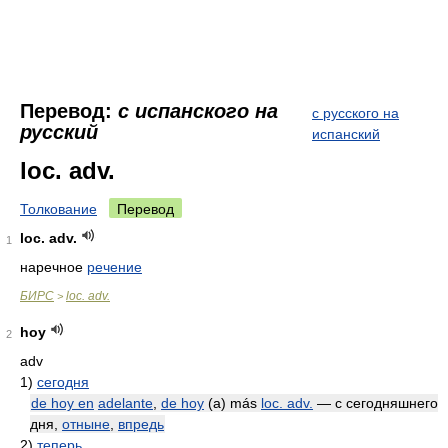
Перевод:
с испанского на
с русского на
русский
испанский
loc. adv.
Толкование
Перевод
loc. adv.
1
наречное
речение
БИРС
loc. adv.
>
hoy
2
adv
1)
сегодня
de hoy en
adelante
,
de hoy
(a) más
loc. adv.
— с сегодняшнего
дня,
отныне
,
впредь
2)
теперь