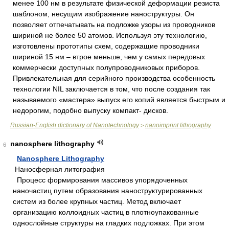
менее 100 нм в результате физической деформации резиста
шаблоном, несущим изображение наноструктуры. Он
позволяет отпечатывать на подложке узоры из проводников
шириной не более 50 атомов. Используя эту технологию,
изготовлены прототипы схем, содержащие проводники
шириной 15 нм – втрое меньше, чем у самых передовых
коммерчески доступных полупроводниковых приборов.
Привлекательная для серийного производства особенность
технологии NIL заключается в том, что после создания так
называемого «мастера» выпуск его копий является быстрым и
недорогим, подобно выпуску компакт- дисков.
Russian-English dictionary of Nanotechnology
nanoimprint lithography
>
nanosphere lithography
6
Nanosphere Lithography
Наносферная литография
Процесс формирования массивов упорядоченных
наночастиц путем образования наноструктурированных
систем из более крупных частиц. Метод включает
организацию коллоидных частиц в плотноупакованные
однослойные структуры на гладких подложках. При этом