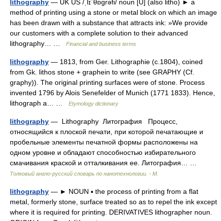
lithography
— UK US /ˌlɪˈθɒɡrəfi/ noun [U] (also litho) ► a
method of printing using a stone or metal block on which an image
has been drawn with a substance that attracts ink: »We provide
our customers with a complete solution to their advanced
lithography… …
Financial and business terms
lithography
— 1813, from Ger. Lithographie (c.1804), coined
from Gk. lithos stone + graphein to write (see GRAPHY (Cf.
graphy)). The original printing surfaces were of stone. Process
invented 1796 by Alois Senefelder of Munich (1771 1833). Hence,
lithograph a… …
Etymology dictionary
lithography
— Lithography Литография Процесс,
относящийся к плоской печати, при которой печатающие и
пробельные элементы печатной формы расположены на
одном уровне и обладают способностью избирательного
смачивания краской и отталкивания ее. Литография… …
Толковый англо-русский словарь по нанотехнологии. - М.
lithography
— ► NOUN ▪ the process of printing from a flat
metal, formerly stone, surface treated so as to repel the ink except
where it is required for printing. DERIVATIVES lithographer noun.