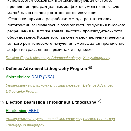
используется бесконтактная экспонирующая система,
проявление дифракционных эффектов уменьшено за счет
малой длины волны рентгеновского излучения.
Основная причина разработки метода рентгеновской
литографии заключалась в возможности получения высокого
разрешения и, в то же время, высокой производительности
оборудования. Кроме того, за счет малой величины энергии
мягкого рентгеновского излучения уменьшается проявление
эффектов рассеяния в резистах и подложке.
Russian-English dictionary of Nanotechnology
X-ray lithography
>
Defence Advanced Lithography Program
9
Abbreviation:
DALP
(USA)
Универсальный русско-английский словарь
Defence Advanced
>
Lithography Program
Electron Beam High Throughput Lithography
10
Electronics:
EBHT
Универсальный русско-английский словарь
Electron Beam High
>
Throughput Lithography