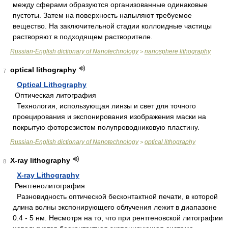
между сферами образуются организованные одинаковые
пустоты. Затем на поверхность напыляют требуемое
вещество. На заключительной стадии коллоидные частицы
растворяют в подходящем растворителе.
Russian-English dictionary of Nanotechnology
nanosphere lithography
>
optical lithography
7
Optical Lithography
Оптическая литография
Технология, использующая линзы и свет для точного
проецирования и экспонирования изображения маски на
покрытую фоторезистом полупроводниковую пластину.
Russian-English dictionary of Nanotechnology
optical lithography
>
X-ray lithography
8
X-ray Lithography
Рентгенолитография
Разновидность оптической бесконтактной печати, в которой
длина волны экспонирующего облучения лежит в диапазоне
0.4 - 5 нм. Несмотря на то, что при рентгеновской литографии