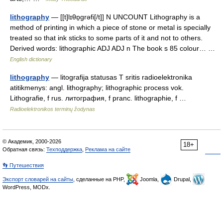
lithography
— [[t]lɪθɒ̱grəfi[/t]] N UNCOUNT Lithography is a
method of printing in which a piece of stone or metal is specially
treated so that ink sticks to some parts of it and not to others.
Derived words: lithographic ADJ ADJ n The book s 85 colour… …
English dictionary
lithography
— litografija statusas T sritis radioelektronika
atitikmenys: angl. lithography; lithographic process vok.
Lithografie, f rus. литография, f pranc. lithographie, f …
Radioelektronikos terminų žodynas
© Академик, 2000-2026
18+
Обратная связь:
Техподдержка
,
Реклама на сайте
👣 Путешествия
Экспорт словарей на сайты
, сделанные на PHP,
Joomla,
Drupal,
WordPress, MODx.