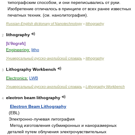
типографским способом, и они переписывались от руки.
Изобретение отличалось в принципе от всех ранее известных
печатных техник. (см. нанолитография).
Russian-English dictionary of Nanotechnology
lithography
>
lithography
2
[lɪ'θɒgrəfɪ]
Engineering:
litho
Универсальный русско-английский словарь
lithography
>
Lithography Workbench
3
Electronics:
LWB
Универсальный русско-английский словарь
Lithography Workbench
>
electron beam lithography
4
Electron Beam Lithography
(EBL)
Электронно-лучевая литография
Метод изготовления субмикронных и наноразмерных
деталей путем облучения электрочувствительных