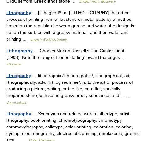
ORIGIN from Greek lithos stone …
English terms dictionary
lithography
— [li thäg′rə fē] n. [ LITHO + GRAPHY] the art or
process of printing from a flat stone or metal plate by a method
based on the repulsion between grease and water: the design is
put on the surface with a greasy material, and then water and
printing …
English World dictionary
Lithography
— Charles Marion Russell s The Custer Fight
(1903). Note the range of tones, fading toward the edges …
Wikipedia
lithography
— lithographic /lith euh graf ik/, lithographical, adj.
lithographically, adv. /li thog reuh fee/, n. 1. the art or process of
producing a picture, writing, or the like, on a flat, specially
prepared stone, with some greasy or oily substance, and… …
Universalium
lithography
— Synonyms and related words: albertype, artist
lithography, book printing, chromotypography, chromotypy,
chromoxylography, collotype, color printing, coloration, coloring,
dyeing, electronography, electrostatic printing, emblazonry, graphic
arts,… …
Moby Thesaurus