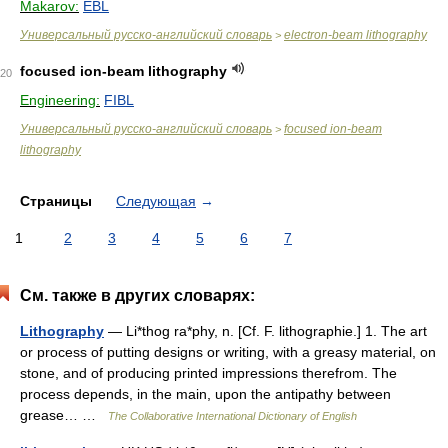
Makarov:
EBL
Универсальный русско-английский словарь
electron-beam lithography
>
focused ion-beam lithography
20
Engineering:
FIBL
Универсальный русско-английский словарь
focused ion-beam
>
lithography
Страницы
Следующая
→
1
2
3
4
5
6
7
См. также в других словарях:
Lithography
— Li*thog ra*phy, n. [Cf. F. lithographie.] 1. The art
or process of putting designs or writing, with a greasy material, on
stone, and of producing printed impressions therefrom. The
process depends, in the main, upon the antipathy between
grease… …
The Collaborative International Dictionary of English