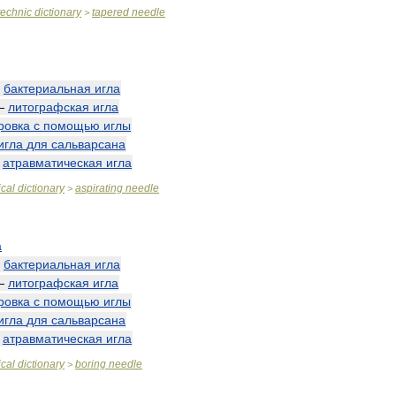
technic
dictionary
tapered
needle
>
—
бактериальная
игла
—
литографская
игла
ровка
с
помощью
иглы
игла
для
сальварсана
—
атравматическая
игла
cal
dictionary
aspirating
needle
>
а
—
бактериальная
игла
—
литографская
игла
ровка
с
помощью
иглы
игла
для
сальварсана
—
атравматическая
игла
cal
dictionary
boring
needle
>