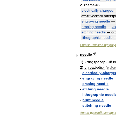
2
.
графейки
electrically
-
charged
статического
электр
engraving
needle
—
erasing
needle
—
иг
etching
needle
—
оф
lithographic
needle
English
-
Russian
big
poly
needle
5
1
)
игла
;
гравёрный
и
2
)
pl
графейки
(
в
фа
-
electrically
-
charge
-
engraving
needle
-
erasing
needle
-
etching
needle
-
lithographic
needl
-
print
needle
-
stitching
needle
Англо
-
русский
словарь