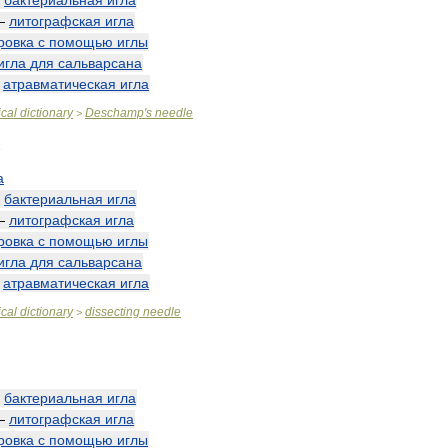
—
бактериальная
игла
—
литографская
игла
ровка
с
помощью
иглы
игла
для
сальварсана
—
атравматическая
игла
cal
dictionary
Deschamp
'
s
needle
>
а
—
бактериальная
игла
—
литографская
игла
ровка
с
помощью
иглы
игла
для
сальварсана
—
атравматическая
игла
cal
dictionary
dissecting
needle
>
—
бактериальная
игла
—
литографская
игла
ровка
с
помощью
иглы