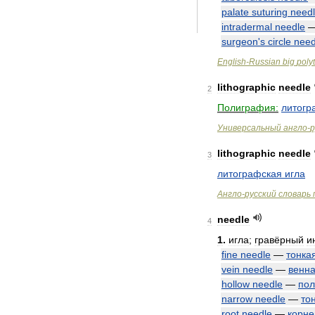
palate
suturing
need
intradermal
needle
surgeon
'
s
circle
need
English
-
Russian
big
poly
lithographic
needle
2
Полиграфия:
литогр
Универсальный
англо
-
р
lithographic
needle
3
литографская
игла
Англо
-
русский
словарь
needle
4
1
.
игла
;
гравёрный
и
fine
needle
—
тонка
vein
needle
—
венн
hollow
needle
—
пол
narrow
needle
—
то
root
needle
—
корне