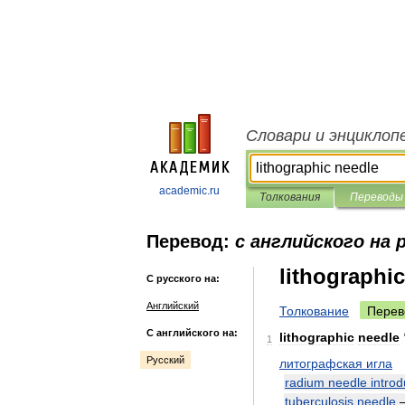
Словари и энциклоп
academic.ru
Толкования
Переводы
Перевод:
с английского на 
lithographi
С русского на:
Английский
Толкование
Перев
С английского на:
lithographic
needle
1
Русский
литографская
игла
radium
needle
intro
tuberculosis
needle