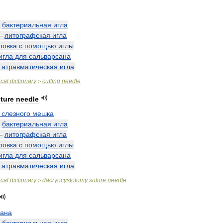
—
бактериальная
игла
—
литографская
игла
ровка
с
помощью
иглы
игла
для
сальварсана
—
атравматическая
игла
cal
dictionary
cutting
needle
>
ture
needle
слезного
мешка
—
бактериальная
игла
—
литографская
игла
ровка
с
помощью
иглы
игла
для
сальварсана
—
атравматическая
игла
cal
dictionary
dacryocystotomy
suture
needle
>
ана