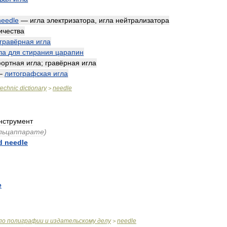
needle
—
игла
электризатора
,
игла
нейтрализатора
ичества
гравёрная
игла
ла
для
стирания
царапин
ортная
игла
;
гравёрная
игла
—
литографская
игла
technic
dictionary
needle
>
нструмент
льцаппарате
)
d
needle
e
по
полиграфии
и
издательскому
делу
needle
>