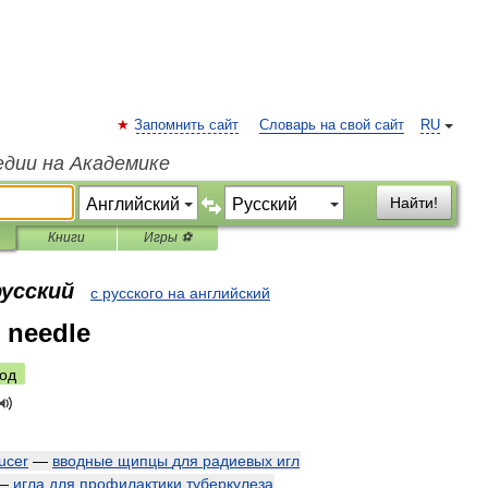
Запомнить сайт
Словарь на свой сайт
RU
едии на Академике
Найти!
Книги
Игры ⚽
русский
с русского на английский
c needle
од
ducer
—
вводные
щипцы
для
радиевых
игл
—
игла
для
профилактики
туберкулеза