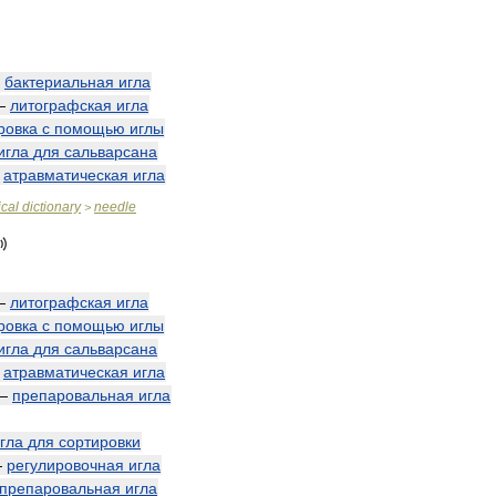
—
бактериальная
игла
—
литографская
игла
ровка
с
помощью
иглы
игла
для
сальварсана
—
атравматическая
игла
cal
dictionary
needle
>
—
литографская
игла
ровка
с
помощью
иглы
игла
для
сальварсана
—
атравматическая
игла
—
препаровальная
игла
гла
для
сортировки
—
регулировочная
игла
препаровальная
игла