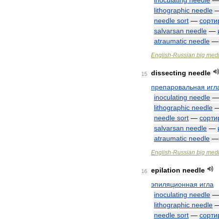
inoculating
needle
lithographic
needle
needle
sort
—
сорти
salvarsan
needle
—
atraumatic
needle
English
-
Russian
big
medi
dissecting
needle
15
препаровальная
игл
inoculating
needle
lithographic
needle
needle
sort
—
сорти
salvarsan
needle
—
atraumatic
needle
English
-
Russian
big
medi
epilation
needle
16
эпиляционная
игла
inoculating
needle
lithographic
needle
needle
sort
—
сорти