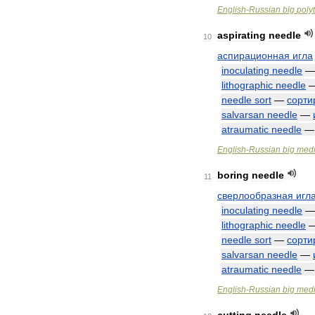
English
-
Russian
big
poly
aspirating
needle
10
аспирационная
игла
inoculating
needle
lithographic
needle
needle
sort
—
сорти
salvarsan
needle
—
atraumatic
needle
English
-
Russian
big
medi
boring
needle
11
сверлообразная
игл
inoculating
needle
lithographic
needle
needle
sort
—
сорти
salvarsan
needle
—
atraumatic
needle
English
-
Russian
big
medi