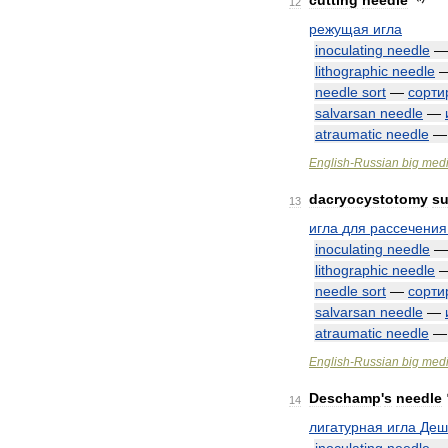
cutting
needle
12
режущая
игла
inoculating
needle
lithographic
needle
needle
sort
—
сорти
salvarsan
needle
—
atraumatic
needle
English
-
Russian
big
medi
dacryocystotomy
su
13
игла
для
рассечения
inoculating
needle
lithographic
needle
needle
sort
—
сорти
salvarsan
needle
—
atraumatic
needle
English
-
Russian
big
medi
Deschamp
'
s
needle
14
лигатурная
игла
Деш