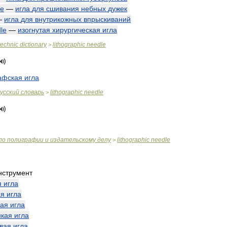
le
—
игла
для
сшивания
небных
дужек
—
игла
для
внутрикожных
впрыскиваний
le
—
изогнутая
хирургическая
игла
technic
dictionary
lithographic
needle
>
афская
игла
усский
словарь
lithographic
needle
>
по
полиграфии
и
издательскому
делу
lithographic
needle
>
нструмент
я
игла
ая
игла
ая
игла
нкая
игла
вая
игла