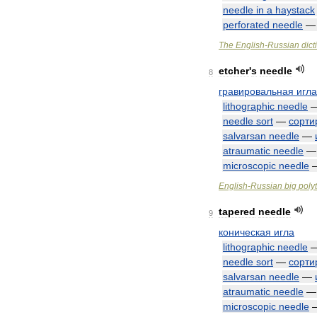
needle
in
a
haystack
perforated
needle
The
English
-
Russian
dict
etcher
'
s
needle
8
гравировальная
игла
lithographic
needle
needle
sort
—
сорти
salvarsan
needle
—
atraumatic
needle
microscopic
needle
English
-
Russian
big
poly
tapered
needle
9
коническая
игла
lithographic
needle
needle
sort
—
сорти
salvarsan
needle
—
atraumatic
needle
microscopic
needle