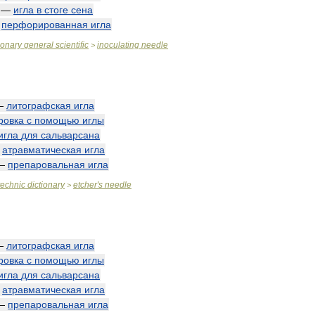
—
игла
в
стоге
сена
—
перфорированная
игла
ionary
general
scientific
inoculating
needle
>
—
литографская
игла
ровка
с
помощью
иглы
игла
для
сальварсана
—
атравматическая
игла
—
препаровальная
игла
technic
dictionary
etcher
'
s
needle
>
—
литографская
игла
ровка
с
помощью
иглы
игла
для
сальварсана
—
атравматическая
игла
—
препаровальная
игла