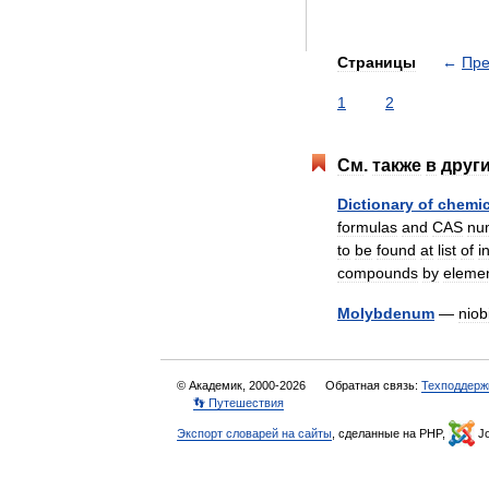
Страницы
←
Пр
1
2
См
.
также
в
друг
Dictionary
of
chemic
formulas
and
CAS
nu
to
be
found
at
list
of
i
compounds
by
eleme
Molybdenum
—
nio
© Академик, 2000-2026
Обратная связь:
Техподдерж
👣 Путешествия
Экспорт словарей на сайты
, сделанные на PHP,
Jo