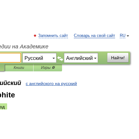
Запомнить сайт
Словарь на свой сайт
RU
едии на Академике
Найти!
Книги
Игры ⚽
лийский
с английского на русский
phite
од