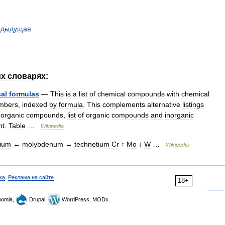
едыдущая
их
словарях:
al
formulas
—
This
is
a
list
of
chemical
compounds
with
chemical
mbers
,
indexed
by
formula
.
This
complements
alternative
listings
norganic
compounds
,
list
of
organic
compounds
and
inorganic
nt
.
Table
…
Wikipedia
bium
←
molybdenum
→
technetium
Cr
↑
Mo
↓
W
…
Wikipedia
ка
,
Реклама на сайте
18+
omla,
Drupal,
WordPress, MODx.