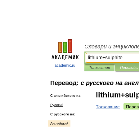
Словари и энциклоп
academic.ru
Толкования
Переводы
Перевод:
с русского на анг
lithium+sul
С английского на:
Русский
Толкование
Перев
С русского на:
Английский