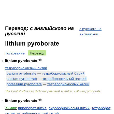
Перевод:
с английского на
с русского на
русский
английский
lithium pyroborate
Толкование
Перевод
lithium pyroborate
1
тетраборнокислый литий
barium pyroborate
—
тетраборнокислый барий
sodium pyroborate
—
тетраборнокислый натрий
potassium pyroborate
—
тетраборнокислый калий
The English-Russian dictionary general scientific
lithium pyroborate
>
lithium pyroborate
2
Химия:
пироборат лития
,
пироборнокислый литий
,
тетраборат
лития
,
тетраборнокислый литий