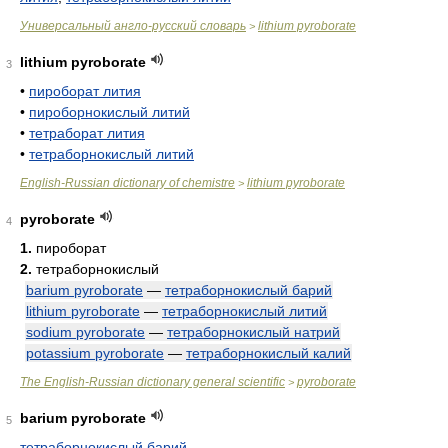
Универсальный англо-русский словарь
lithium pyroborate
>
lithium pyroborate
3
•
пироборат лития
•
пироборнокислый литий
•
тетраборат лития
•
тетраборнокислый литий
English-Russian dictionary of chemistre
lithium pyroborate
>
pyroborate
4
1.
пироборат
2.
тетраборнокислый
barium pyroborate
—
тетраборнокислый барий
lithium pyroborate
—
тетраборнокислый литий
sodium pyroborate
—
тетраборнокислый натрий
potassium pyroborate
—
тетраборнокислый калий
The English-Russian dictionary general scientific
pyroborate
>
barium pyroborate
5
тетраборнокислый барий