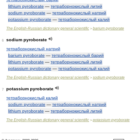
lithium pyroborate
—
тетраборнокислый литий
sodium pyroborate
—
тетраборнокислый натрий
potassium pyroborate
—
тетраборнокислый калий
The English-Russian dictionary general scientific
barium pyroborate
>
sodium pyroborate
6
тетраборнокислый натрий
barium pyroborate
—
тетраборнокислый барий
lithium pyroborate
—
тетраборнокислый литий
potassium pyroborate
—
тетраборнокислый калий
The English-Russian dictionary general scientific
sodium pyroborate
>
potassium pyroborate
7
тетраборнокислый калий
sodium pyroborate
—
тетраборнокислый натрий
lithium pyroborate
—
тетраборнокислый литий
The English-Russian dictionary general scientific
potassium pyroborate
>