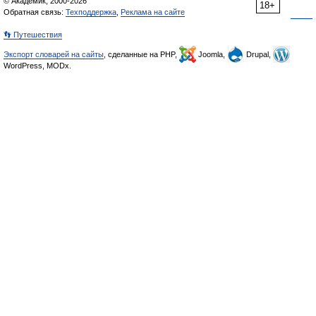
© Академик, 2000-2026
18+
Обратная связь:
Техподдержка
,
Реклама на сайте
👣 Путешествия
Экспорт словарей на сайты
, сделанные на PHP,
Joomla,
Drupal,
WordPress, MODx.