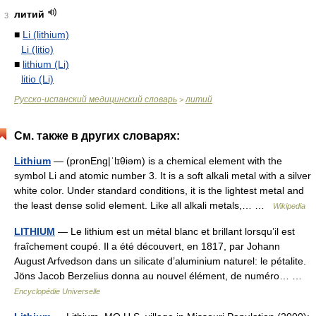
литий
3
■
Li (lithium)
Li (litio)
■
lithium (Li)
litio (Li)
Русско-испанский медицинский словарь
литий
>
См. также в других словарях:
Lithium
— (pronEng|ˈlɪθiəm) is a chemical element with the
symbol Li and atomic number 3. It is a soft alkali metal with a silver
white color. Under standard conditions, it is the lightest metal and
the least dense solid element. Like all alkali metals,… …
Wikipedia
LITHIUM
— Le lithium est un métal blanc et brillant lorsqu’il est
fraîchement coupé. Il a été découvert, en 1817, par Johann
August Arfvedson dans un silicate d’aluminium naturel: le pétalite.
Jöns Jacob Berzelius donna au nouvel élément, de numéro… …
Encyclopédie Universelle