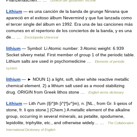
Pflanzenaschen… …
Lexikon der gesamten Technik
Lithium
— es una canción de la banda de grunge Nirvana que
apareció en el exitoso álbum Nevermind y que fue lanzada como
el tercer single del álbum en 1992. Era una de las canciones más
comunes en el repertorio de los conciertos de la banda, y es una
de… …
Enciclopedia Universal
lithium
— Symbol: Li Atomic number: 3 Atomic weight: 6.939
Socket silvery metal. First member of group 1 of the periodic table.
Lithium salts are used in psychomedicine …
Elements of periodic
system
lithium
— ► NOUN 1) a light, soft, silver white reactive metallic
chemical element. 2) a lithium salt used as a mood stabilizing
drug. ORIGIN from Greek lithos stone …
English terms dictionary
Lithium
— Lith i*um (l[i^]th [i^]*[u^]m), n. [NL., from Gr. li qeios of
stone, fr. li qos stone.] (Chem.) A metallic element of the alkaline
group, occurring in several minerals, as petalite, spodumene,
lepidolite, triphylite, etc., and otherwise widely… …
The Collaborative
International Dictionary of English