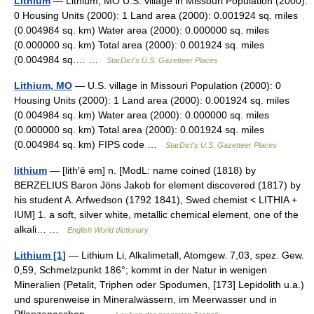
Lithium
— Lithium, MO U.S. village in Missouri Population (2000):
0 Housing Units (2000): 1 Land area (2000): 0.001924 sq. miles
(0.004984 sq. km) Water area (2000): 0.000000 sq. miles
(0.000000 sq. km) Total area (2000): 0.001924 sq. miles
(0.004984 sq.… …
StarDict's U.S. Gazetteer Places
Lithium, MO
— U.S. village in Missouri Population (2000): 0
Housing Units (2000): 1 Land area (2000): 0.001924 sq. miles
(0.004984 sq. km) Water area (2000): 0.000000 sq. miles
(0.000000 sq. km) Total area (2000): 0.001924 sq. miles
(0.004984 sq. km) FIPS code …
StarDict's U.S. Gazetteer Places
lithium
— [lith′ē əm] n. [ModL: name coined (1818) by
BERZELIUS Baron Jöns Jakob for element discovered (1817) by
his student A. Arfwedson (1792 1841), Swed chemist < LITHIA +
IUM] 1. a soft, silver white, metallic chemical element, one of the
alkali… …
English World dictionary
Lithium [1]
— Lithium Li, Alkalimetall, Atomgew. 7,03, spez. Gew.
0,59, Schmelzpunkt 186°; kommt in der Natur in wenigen
Mineralien (Petalit, Triphen oder Spodumen, [173] Lepidolith u.a.)
und spurenweise in Mineralwässern, im Meerwasser und in