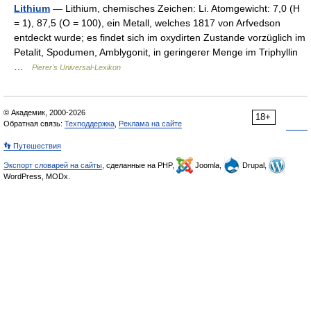
Lithium
— Lithium, chemisches Zeichen: Li. Atomgewicht: 7,0 (H
= 1), 87,5 (O = 100), ein Metall, welches 1817 von Arfvedson
entdeckt wurde; es findet sich im oxydirten Zustande vorzüglich im
Petalit, Spodumen, Amblygonit, in geringerer Menge im Triphyllin
…
Pierer's Universal-Lexikon
© Академик, 2000-2026
18+
Обратная связь:
Техподдержка
,
Реклама на сайте
👣 Путешествия
Экспорт словарей на сайты
, сделанные на PHP,
Joomla,
Drupal,
WordPress, MODx.