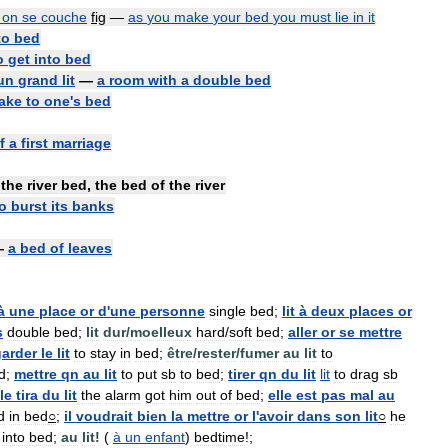
on
se
couche
fig
—
as
you
make
your
bed
you
must
lie
in
it
to
bed
o
get
into
bed
un
grand
lit
—
a
room
with
a
double
bed
take
to
one
'
s
bed
f
a
first
marriage
—
the
river
bed
,
the
bed
of
the
river
o
burst
its
banks
—
a
bed
of
leaves
à
une
place
or
d
'
une
personne
single
bed
;
lit
à
deux
places
or
s
double
bed
;
lit
dur
/
moelleux
hard
/
soft
bed
;
aller
or
se
mettre
garder
le
lit
to
stay
in
bed
;
être
/
rester
/
fumer
au
lit
to
d
;
mettre
qn
au
lit
to
put
sb
to
bed
;
tirer
qn
du
lit
lit
to
drag
sb
le
tira
du
lit
the
alarm
got
him
out
of
bed
;
elle
est
pas
mal
au
d
in
bed
○
;
il
voudrait
bien
la
mettre
or
l
'
avoir
dans
son
lit
○
he
into
bed
;
au
lit
!
(
à
un
enfant
)
bedtime
!;