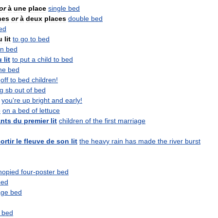
or
à
une
place
single
bed
nes
or
à
deux
places
double
bed
ed
u
lit
to
go
to
bed
in
bed
u
lit
to
put
a
child
to
bed
he
bed
off
to
bed
children
!
g
sb
out
of
bed
you
'
re
up
bright
and
early
!
e
on
a
bed
of
lettuce
ants
du
premier
lit
children
of
the
first
marriage
ortir
le
fleuve
de
son
lit
the
heavy
rain
has
made
the
river
burst
nopied
four
-
poster
bed
bed
age
bed
bed