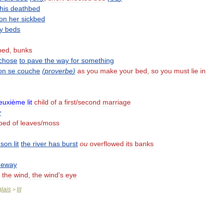
his
deathbed
on
her
sickbed
y
beds
bed
,
bunks
chose
to
pave
the
way
for
something
on
se
couche
(
proverbe
)
as
you
make
your
bed
,
so
you
must
lie
in
euxième
lit
child
of
a
first
/
second
marriage
r
bed
of
leaves
/
moss
son
lit
the
river
has
burst
ou
overflowed
its
banks
deway
the
wind
,
the
wind
'
s
eye
lais
lit
>