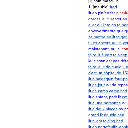
[
li
]
nom
masculin
1
.
[
meuble
]
bed
lit
en
pin
/
en
fer
pine
/
i
garder
le
lit
,
rester
au
aller
au
lit
to
go
to
be
envoyer
/
mettre
quelq
se
mettre
au
lit
to
get
tu
es
encore
au
lit
!
yo
maintenant
,
au
lit
!
co
faire
lit
à
part
to
sleep
le
lit
est
/
n
'
est
pas
défa
faire
le
lit
de
quelqu
'
u
c
'
est
un
hôpital
de
15
lit
à
baldaquin
four
-
po
lit
de
jour
ou
de
repos
lit
de
camp
camp
bed
lit
d
'
enfant
,
petit
lit
cot
lit
à
une
personne
ou
lit
à
deux
places
ou
p
grand
lit
double
bed
lit
pliant
folding
bed
lit
en
portefeuille
appl