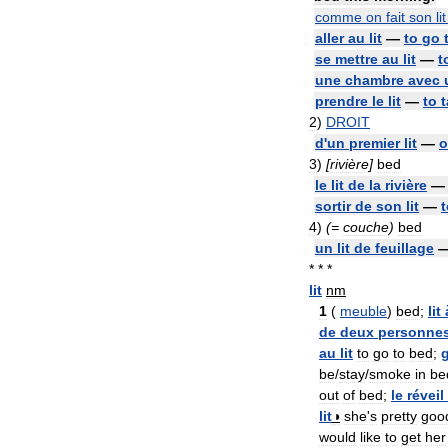
comme
on
fait
son
lit
aller
au
lit
—
to
go
se
mettre
au
lit
—
t
une
chambre
avec
prendre
le
lit
—
to
2
)
DROIT
d
'
un
premier
lit
—
o
3
)
[
rivière
]
bed
le
lit
de
la
rivière
sortir
de
son
lit
—
t
4
)
(=
couche
)
bed
un
lit
de
feuillage
* * *
lit
nm
1
(
meuble
)
bed
;
lit
de
deux
personne
au
lit
to
go
to
bed
;
be
/
stay
/
smoke
in
be
out
of
bed
;
le
réveil
lit
◑
she
'
s
pretty
goo
would
like
to
get
her