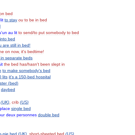
ron
bed
lit
to
stay
ou
to
be
in
bed
d
u
'
un
au
lit
to
send
/
to
put
somebody
to
bed
into
bed
u
are
still
in
bed
!
me
on
now
,
it
'
s
bedtime
!
in
separate
beds
it
the
bed
has
/
hasn
'
t
been
slept
in
n
to
make
somebody
'
s
bed
0
lits
it
'
s
a
150
-
bed
hospital
ster
(
bed
)
daybed
(
UK
)
,
crib
(
US
)
place
single
bed
our
deux
personnes
double
bed
e
-
pie
bed
(
UK
)
,
short
-
sheeted
bed
(
US
)