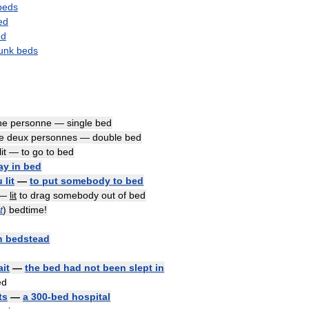
beds
ed
ed
unk
beds
ne
personne
—
single
bed
e
deux
personnes
—
double
bed
lit
—
to
go
to
bed
ay
in
bed
u
lit
—
to
put
somebody
to
bed
—
lit
to
drag
somebody
out
of
bed
t
)
bedtime
!
n
bedstead
ait
—
the
bed
had
not
been
slept
in
ed
its
—
a
300
-
bed
hospital