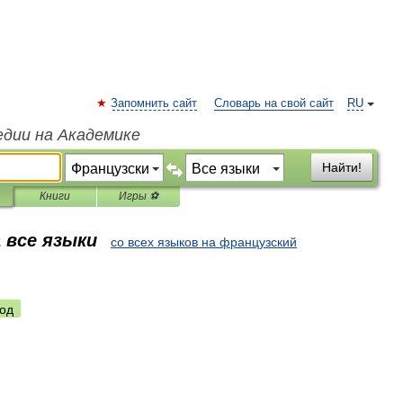
Запомнить сайт
Словарь на свой сайт
RU
едии на Академике
Найти!
Книги
Игры ⚽
 все языки
со всех языков на французский
од