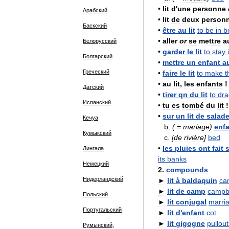
•
lit
d
'
une
personne
Арабский
•
lit
de
deux
person
Баскский
•
être
au
lit
to
be
in
b
•
aller
or
se
mettre
a
Белорусский
•
garder
le
lit
to
stay
Болгарский
•
mettre
un
enfant
a
Греческий
•
faire
le
lit
to
make
t
•
au
lit
,
les
enfants
!
Датский
•
tirer
qn
du
lit
to
dra
Испанский
•
tu
es
tombé
du
lit
!
•
sur
un
lit
de
salad
Кечуа
b
.
( =
mariage
)
enf
Кумыкский
c
.
[
de
rivière
]
bed
•
les
pluies
ont
fait
s
Лингала
its
banks
Немецкий
2
.
compounds
Нидерландский
►
lit
à
baldaquin
ca
►
lit
de
camp
camp
Польский
►
lit
conjugal
marri
Португальский
►
lit
d
'
enfant
cot
►
lit
gigogne
pullout
Румынский,