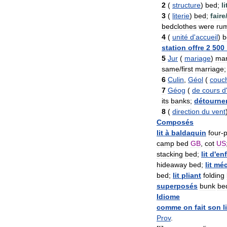
2
(
structure
)
bed
;
li
3
(
literie
)
bed
;
faire
bedclothes
were
ru
4
(
unité
d
'
accueil
)
b
station
offre
2
500
5
Jur
(
mariage
)
mar
same
/
first
marriage
;
6
Culin
,
Géol
(
couc
7
Géog
(
de
cours
d
its
banks
;
détourne
8
(
direction
du
vent
Composés
lit
à
baldaquin
four
-
p
camp
bed
GB
,
cot
US
stacking
bed
;
lit
d
'
enf
hideaway
bed
;
lit
méc
bed
;
lit
pliant
folding
superposés
bunk
be
Idiome
comme
on
fait
son
l
Prov
.