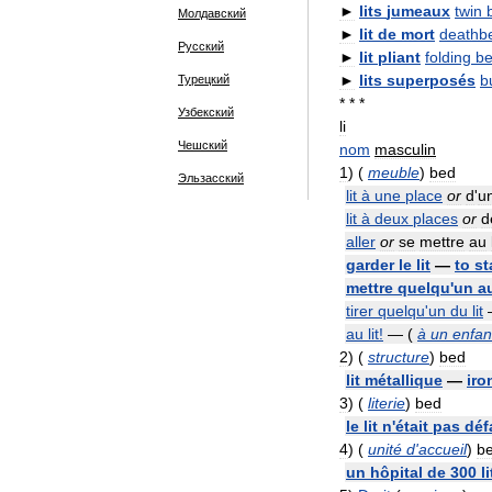
►
lits
jumeaux
twin
Молдавский
►
lit
de
mort
deathb
Русский
►
lit
pliant
folding
b
►
lits
superposés
b
Турецкий
* * *
Узбекский
li
Чешский
nom
masculin
1
)
(
meuble
)
bed
Эльзасский
lit
à
une
place
or
d
'
u
lit
à
deux
places
or
d
aller
or
se
mettre
au
garder
le
lit
—
to
st
mettre
quelqu
'
un
a
tirer
quelqu
'
un
du
lit
au
lit
!
— (
à
un
enfan
2
)
(
structure
)
bed
lit
métallique
—
iro
3
)
(
literie
)
bed
le
lit
n
'
était
pas
déf
4
)
(
unité
d
'
accueil
)
b
un
hôpital
de
300
l