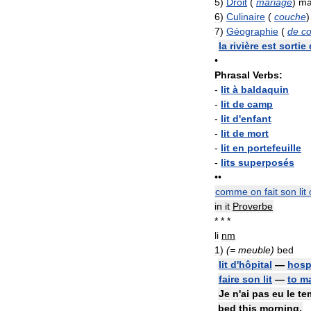
5
)
Droit
(
mariage
)
ma
6
)
Culinaire
(
couche
7
)
Géographie
(
de
co
la
rivière
est
sortie
•
Phrasal
Verbs:
-
lit
à
baldaquin
-
lit
de
camp
-
lit
d
'
enfant
-
lit
de
mort
-
lit
en
portefeuille
-
lits
superposés
••
comme
on
fait
son
lit
in
it
Proverbe
* * *
li
nm
1
)
(=
meuble
)
bed
lit
d
'
hôpital
—
hosp
faire
son
lit
—
to
m
Je
n
'
ai
pas
eu
le
te
bed
this
morning
.