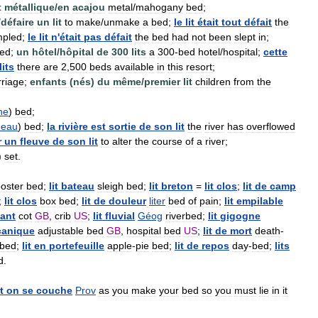
t
métallique
/
en
acajou
metal
/
mahogany
bed
;
/
défaire
un
lit
to
make
/
unmake
a
bed
;
le
lit
était
tout
défait
the
mpled
;
le
lit
n
'
était
pas
défait
the
bed
had
not
been
slept
in
;
ed
;
un
hôtel
/
hôpital
de
300
lits
a
300
-
bed
hotel
/
hospital
;
cette
lits
there
are
2
,
500
beds
available
in
this
resort
;
riage
;
enfants
(
nés
)
du
même
/
premier
lit
children
from
the
he
)
bed
;
'
eau
)
bed
;
la
rivière
est
sortie
de
son
lit
the
river
has
overflowed
r
un
fleuve
de
son
lit
to
alter
the
course
of
a
river
;
)
set
.
oster
bed
;
lit
bateau
sleigh
bed
;
lit
breton
=
lit
clos
;
lit
de
camp
;
lit
clos
box
bed
;
lit
de
douleur
liter
bed
of
pain
;
lit
empilable
ant
cot
GB
,
crib
US
;
lit
fluvial
Géog
riverbed
;
lit
gigogne
anique
adjustable
bed
GB
,
hospital
bed
US
;
lit
de
mort
death
-
bed
;
lit
en
portefeuille
apple
-
pie
bed
;
lit
de
repos
day
-
bed
;
lits
d
.
it
on
se
couche
Prov
as
you
make
your
bed
so
you
must
lie
in
it