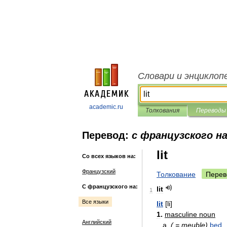
Словари и энциклоп
academic.ru
Толкования
Переводы
Перевод:
с французского на
lit
Со всех языков на:
Французский
Толкование
Перев
С французского на:
lit
1
Все языки
lit
[
li
]
1
.
masculine
noun
Английский
a
.
( =
meuble
)
bed