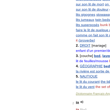
sur
son
lit
de
mort
on
sur
son
lit
de
douleur
lits
gigognes
stowawa
lits
jumeaux
twin
beds
lits
superposés
bunk
faire
le
lit
de
quelque
comme
on
fait
son
lit
it
(
proverbe
)
2
.
DROIT
[
mariage
]
enfant
d
'
un
premier
/
d
3
.
[
couche
]
bed
,
laye
lit
de
feuilles
/
mousse
4
.
GÉOGRAPHIE
bed
la
rivière
est
sortie
de
5
.
NAUTIQUE
le
lit
du
courant
the
ti
le
lit
du
vent
the
set
of
Dictionnaire
Français
-
Ang
lit
2
lit
[
lie
]