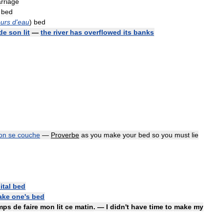
rriage
)
bed
urs
d
'
eau
)
bed
de
son
lit
—
the
river
has
overflowed
its
banks
on
se
couche
—
Proverbe
as
you
make
your
bed
so
you
must
lie
ital
bed
ake
one
'
s
bed
mps
de
faire
mon
lit
ce
matin
. —
I
didn
'
t
have
time
to
make
my