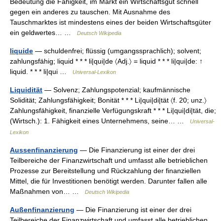
Bedeutung die Fähigkeit, im Markt ein Wirtschaftsgut schnell
gegen ein anderes zu tauschen. Mit Ausnahme des
Tauschmarktes ist mindestens eines der beiden Wirtschaftsgüter
ein geldwertes… …
Deutsch Wikipedia
liquide
— schuldenfrei; flüssig (umgangssprachlich); solvent;
zahlungsfähig; liquid * * * li|qui|de 〈Adj.〉 = liquid * * * li|qui|de: ↑
liquid. * * * li|qui …
Universal-Lexikon
Liquidität
— Solvenz; Zahlungspotenzial; kaufmännische
Solidität; Zahlungsfähigkeit; Bonität * * * Li|qui|di|tät 〈f. 20; unz.〉
Zahlungsfähigkeit, finanzielle Verfügungskraft * * * Li|qui|di|tät, die;
(Wirtsch.): 1. Fähigkeit eines Unternehmens, seine… …
Universal-
Lexikon
Aussenfinanzierung
— Die Finanzierung ist einer der drei
Teilbereiche der Finanzwirtschaft und umfasst alle betrieblichen
Prozesse zur Bereitstellung und Rückzahlung der finanziellen
Mittel, die für Investitionen benötigt werden. Darunter fallen alle
Maßnahmen von… …
Deutsch Wikipedia
Außenfinanzierung
— Die Finanzierung ist einer der drei
Teilbereiche der Finanzwirtschaft und umfasst alle betrieblichen