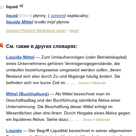
liquid
13
liquid
[li'kviːt]
płynny; (
solvent
)
wypłacalny;
liquide Mittel
środki
m/pl
płynne
Deutsch-Polnisch Wörterbuch neuer
liquid
>
См. также в других словарях:
Liquide Mittel
— Zum Umlaufvermögen (oder Betriebskapital)
eines Unternehmens gehören Vermögensgegenstände, die
umlaufen beziehungsweise umgesetzt werden sollen, deren
Bestand sich also durch Zu und Abgänge häufig ändert. Sie
befinden sich nur kurze Zeit im… …
Deutsch Wikipedia
Mittel (Buchhaltung)
— Als Mittel bezeichnet man im
Geschäftsalltag und der Buchführung sämtliche Aktiva einer
Unternehmung. Die Beschaffung dieser Mittel erfolgt im
Wesentlichen über drei Arten: Durch Hingabe eines Aktiva gegen
ein liquideres Aktiva. Siehe dazu:… …
Deutsch Wikipedia
Liquide
— Der Begriff Liquidität bezeichnet in seiner allgemeinen