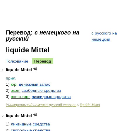
Перевод:
с немецкого на
с русского на
русский
немецкий
liquide Mittel
Толкование
Перевод
liquide Mittel
1
прил.
1)
юр.
денежный запас
2)
экон.
свободные средства
3)
внеш.торг.
ликвидные средства
Универсальный немецко-русский словарь
liquide Mittel
>
liquide Mittel
2
1)
ликвидные средства
2)
свободные средства