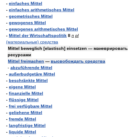
-
einfaches Mittel
-
einfaches arithmetisches Mittel
-
geometrisches Mittel
-
gewogenes Mittel
-
gewogenes arithmetisches Mittel
-
Mittel der Wirtschaftspolitik
II
n
pl
(материальные) средства
Mittel beweglich [elastisch] einsetzen — маневрировать
ресурсами
Mittel freimachen
—
высвобождать средства
-
abzuführende Mittel
-
außerbudgetäre Mittel
-
beschränkte Mittel
-
eigene Mittel
-
finanzielle Mittel
-
flüssige Mittel
-
frei verfügbare Mittel
-
geliehene Mittel
-
fremde Mittel
-
langfristige Mittel
-
liquide Mittel