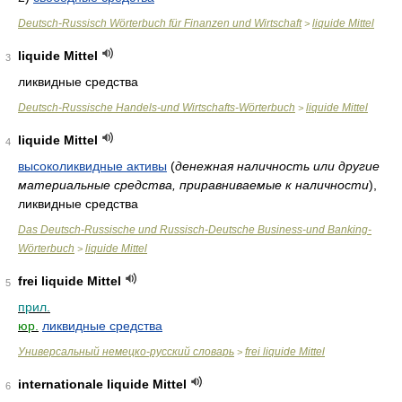
Deutsch-Russisch Wörterbuch für Finanzen und Wirtschaft
liquide Mittel
>
liquide Mittel
3
ликвидные средства
Deutsch-Russische Handels-und Wirtschafts-Wörterbuch
liquide Mittel
>
liquide Mittel
4
высоколиквидные активы
(
денежная наличность или другие
материальные средства, приравниваемые к наличности
)
,
ликвидные средства
Das Deutsch-Russische und Russisch-Deutsche Business-und Banking-
Wörterbuch
liquide Mittel
>
frei liquide Mittel
5
прил.
юр.
ликвидные средства
Универсальный немецко-русский словарь
frei liquide Mittel
>
internationale liquide Mittel
6