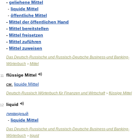
-
geliehene Mittel
-
liquide Mittel
-
öffentliche Mittel
-
Mittel der öffentlichen Hand
-
Mittel bereitstellen
-
Mittel freisetzen
-
Mittel zuführen
-
Mittel zuweisen
Das Deutsch-Russische und Russisch-Deutsche Business-und Banking-
Wörterbuch
Mittel
>
flüssige Mittel
11
см.
liquide Mittel
Deutsch-Russisch Wörterbuch für Finanzen und Wirtschaft
flüssige Mittel
>
liquid
12
ликвидный
-
liquide Mittel
Das Deutsch-Russische und Russisch-Deutsche Business-und Banking-
Wörterbuch
liquid
>