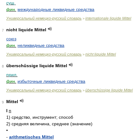
сущ.
фин.
международные ликвидные средства
Универсальный немецко-русский словарь
internationale liquide Mittel
>
nicht liquide Mittel
7
союз
фин.
неликвидные средства
Универсальный немецко-русский словарь
nicht liquide Mittel
>
überschüssige liquide Mittel
8
прил.
фин.
избыточные ликвидные средства
Универсальный немецко-русский словарь
überschüssige liquide Mittel
>
Mittel
9
I
n
1)
средство, инструмент; способ
2)
средняя величина, среднее (значение)
•
-
arithmetisches Mittel