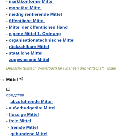
-
marktkonforme Mittel
-
monetäre Mittel
-
niedrig rentierende Mittel
-
öffentliche Mittel
-
Mittel der öffentlichen Hand
-
eigene Mittel 1. Ordnung
-
organisationstechnische Mittel
-
rückzahlbare Mittel
-
staatliche Mittel
-
zugewiesene Mittel
Deutsch-Russisch Wörterbuch für Finanzen und Wirtschaft
Mittel
>
Mittel
10
pl
средства
-
abzuführende Mittel
-
außerbudgetäre Mittel
-
flüssige Mittel
-
freie Mittel
-
fremde Mittel
-
gebundene Mittel