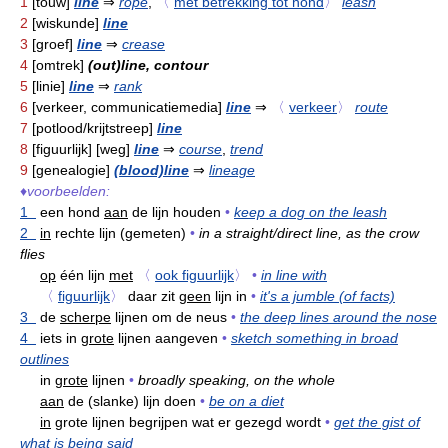
1
[touw]
line
⇒
rope
,
〈
met betrekking tot hond
〉
leash
2
[wiskunde]
line
3
[groef]
line
⇒
crease
4
[omtrek]
(out)line, contour
5
[linie]
line
⇒
rank
6
[verkeer, communicatiemedia]
line
⇒
〈
verkeer
〉
route
7
[potlood/krijtstreep]
line
8
[figuurlijk] [weg]
line
⇒
course
,
trend
9
[genealogie]
(blood)line
⇒
lineage
♦
voorbeelden:
1
een hond
aan
de lijn houden
•
keep a dog on the leash
2
in
rechte lijn (gemeten)
•
in a straight/direct line, as the crow
flies
op
één lijn
met
〈
ook figuurlijk
〉
•
in line with
〈
figuurlijk
〉
daar zit
geen
lijn in
•
it's a jumble (of facts)
3
de
scherpe
lijnen om de neus
•
the deep lines around the nose
4
iets in
grote
lijnen aangeven
•
sketch something in broad
outlines
in
grote
lijnen
•
broadly speaking, on the whole
aan
de (slanke) lijn doen
•
be on a diet
in
grote lijnen begrijpen wat er gezegd wordt
•
get the gist of
what is being said