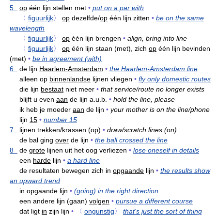
5
op
één lijn stellen met
•
put on a par with
〈
figuurlijk
〉
op
dezelfde/
op
één lijn zitten
•
be on the same
wavelength
〈
figuurlijk
〉
op
één lijn brengen
•
align, bring into line
〈
figuurlijk
〉
op
één lijn staan (met), zich
op
één lijn bevinden
(met)
•
be in agreement (with)
6
de lijn
Haarlem-Amsterdam
•
the Haarlem-Amsterdam line
alleen op
binnenlandse
lijnen vliegen
•
fly only domestic routes
die lijn
bestaat
niet meer
•
that service/route no longer exists
blijft u even
aan
de lijn a.u.b.
•
hold the line, please
ik heb je moeder
aan
de lijn
•
your mother is on the line/phone
lijn
15
•
number 15
7
lijnen trekken/krassen (op)
•
draw/scratch lines (on)
de bal ging
over
de lijn
•
the ball crossed the line
8
de
grote
lijnen uit het oog verliezen
•
lose oneself in details
een
harde
lijn
•
a hard line
de resultaten bewegen zich in
opgaande
lijn
•
the results show
an upward trend
in
opgaande
lijn
•
(going) in the right direction
een andere lijn (gaan)
volgen
•
pursue a different course
dat ligt
in
zijn lijn
•
〈
ongunstig
〉
that's just the sort of thing