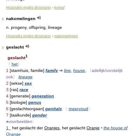
Holandés-inglés dicionario
komaf
>
nakomelingen
8
n.
progeny, offspring, lineage
Holandés-inglés dicionario
nakomelingen
>
geslacht
9
1
geslacht
〈
het
〉
1
[stamhuis, familie]
family
⇒
line
,
house
,
〈adellijk/vorstelijk
ook〉
lineage
2
[sekse]
sex
3
[ras]
race
4
[generatie]
generation
5
[biologie]
genus
6
[geslachtsorgaan]
genitals
〈
meervoud
〉
7
[taalkunde]
gender
♦
voorbeelden:
1
het geslacht der
Oranjes,
het geslacht
Oranje
•
the house of
Orange