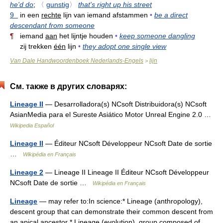
he'd do
;
〈
gunstig
〉
that's right up his street
9
in een
rechte
lijn van iemand afstammen
•
be a direct
descendant from someone
¶
iemand
aan
het lijntje houden
•
keep someone dangling
zij trekken
één
lijn
•
they adopt one single view
Van Dale Handwoordenboek Nederlands-Engels
lijn
>
См. также в других словарях:
Lineage II
— Desarrolladora(s) NCsoft Distribuidora(s) NCsoft
AsianMedia para el Sureste Asiático Motor Unreal Engine 2.0 …
Wikipedia Español
Lineage II
— Éditeur NCsoft Développeur NCsoft Date de sortie
…
Wikipédia en Français
Lineage 2
— Lineage II Lineage II Éditeur NCsoft Développeur
NCsoft Date de sortie …
Wikipédia en Français
Lineage
— may refer to:In science:* Lineage (anthropology),
descent group that can demonstrate their common descent from
an apical ancestor * Lineage (evolution), group composed of