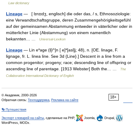
Law dictionary
Lineage
— [ lɪnɪɪdʒ, englisch] die oder das, / s, Ethnosoziologie:
eine Verwandtschaftsgruppe, deren Zusammengehörigkeitsgefühl
auf der gemeinsamen Abstammung entweder in väterlicher oder in
mütterlicher Linie (Abstammung) von einem namentlich
bekannten… …
Universal-Lexikon
Lineage
— Lin e*age (l[i^]n [ e]*[asl]j; 48), n. [OE. linage, F.
lignage, fr. L. linea line. See 3d {Line}.] Descent in a line from a
common progenitor; progeny; race; descending line of offspring or
ascending line of parentage. [1913 Webster] Both the… …
The
Collaborative International Dictionary of English
© Академик, 2000-2026
18+
Обратная связь:
Техподдержка
,
Реклама на сайте
👣 Путешествия
Экспорт словарей на сайты
, сделанные на PHP,
Joomla,
Drupal,
WordPress, MODx.