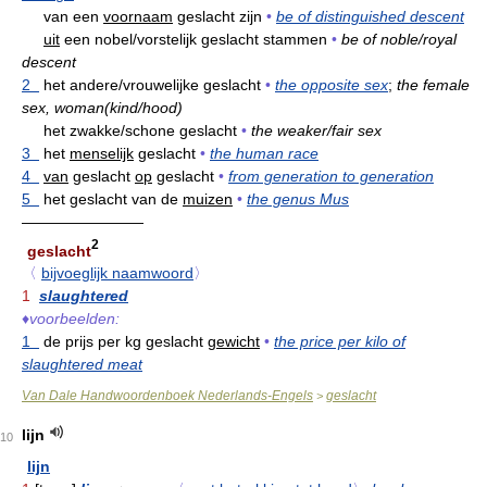
van een
voornaam
geslacht zijn
•
be of distinguished descent
uit
een nobel/vorstelijk geslacht stammen
•
be of noble/royal
descent
2
het andere/vrouwelijke geslacht
•
the opposite sex
;
the female
sex, woman(kind/hood)
het zwakke/schone geslacht
•
the weaker/fair sex
3
het
menselijk
geslacht
•
the human race
4
van
geslacht
op
geslacht
•
from generation to generation
5
het geslacht van de
muizen
•
the genus Mus
————————
2
geslacht
〈
bijvoeglijk naamwoord
〉
1
slaughtered
♦
voorbeelden:
1
de prijs per kg geslacht
gewicht
•
the price per kilo of
slaughtered meat
Van Dale Handwoordenboek Nederlands-Engels
geslacht
>
lijn
10
lijn