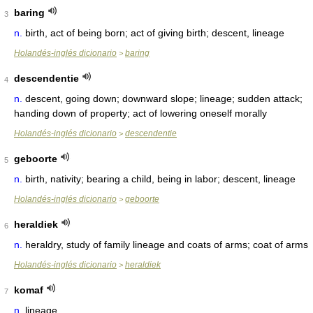
baring
3
n.
birth, act of being born; act of giving birth; descent, lineage
Holandés-inglés dicionario
baring
>
descendentie
4
n.
descent, going down; downward slope; lineage; sudden attack;
handing down of property; act of lowering oneself morally
Holandés-inglés dicionario
descendentie
>
geboorte
5
n.
birth, nativity; bearing a child, being in labor; descent, lineage
Holandés-inglés dicionario
geboorte
>
heraldiek
6
n.
heraldry, study of family lineage and coats of arms; coat of arms
Holandés-inglés dicionario
heraldiek
>
komaf
7
n.
lineage