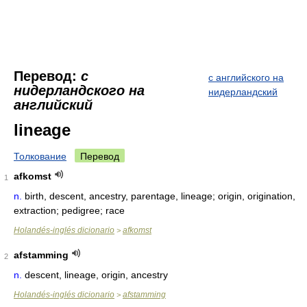
Перевод:
с
с английского на
нидерландского на
нидерландский
английский
lineage
Толкование
Перевод
afkomst
1
n.
birth, descent, ancestry, parentage, lineage; origin, origination,
extraction; pedigree; race
Holandés-inglés dicionario
afkomst
>
afstamming
2
n.
descent, lineage, origin, ancestry
Holandés-inglés dicionario
afstamming
>