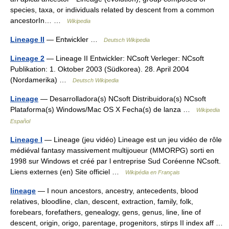
species, taxa, or individuals related by descent from a common
ancestorIn… …
Wikipedia
Lineage II
— Entwickler …
Deutsch Wikipedia
Lineage 2
— Lineage II Entwickler: NCsoft Verleger: NCsoft
Publikation: 1. Oktober 2003 (Südkorea). 28. April 2004
(Nordamerika) …
Deutsch Wikipedia
Lineage
— Desarrolladora(s) NCsoft Distribuidora(s) NCsoft
Plataforma(s) Windows/Mac OS X Fecha(s) de lanza …
Wikipedia
Español
Lineage I
— Lineage (jeu vidéo) Lineage est un jeu vidéo de rôle
médiéval fantasy massivement multijoueur (MMORPG) sorti en
1998 sur Windows et créé par l entreprise Sud Coréenne NCsoft.
Liens externes (en) Site officiel …
Wikipédia en Français
lineage
— I noun ancestors, ancestry, antecedents, blood
relatives, bloodline, clan, descent, extraction, family, folk,
forebears, forefathers, genealogy, gens, genus, line, line of
descent, origin, origo, parentage, progenitors, stirps II index aff …