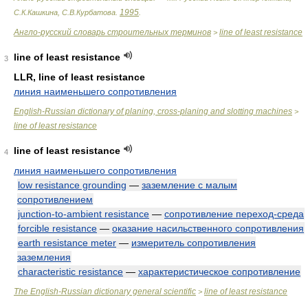
1995
С.К.Кашкина, С.В.Курбатова
.
.
Англо-русский словарь строительных терминов
line of least resistance
>
line of least resistance
3
LLR, line of least resistance
линия наименьшего сопротивления
English-Russian dictionary of planing, cross-planing and slotting machines
>
line of least resistance
line of least resistance
4
линия наименьшего сопротивления
low resistance grounding
—
заземление с малым
сопротивлением
junction-to-ambient resistance
—
сопротивление переход-среда
forcible resistance
—
оказание насильственного сопротивления
earth resistance meter
—
измеритель сопротивления
заземления
characteristic resistance
—
характеристическое сопротивление
The English-Russian dictionary general scientific
line of least resistance
>