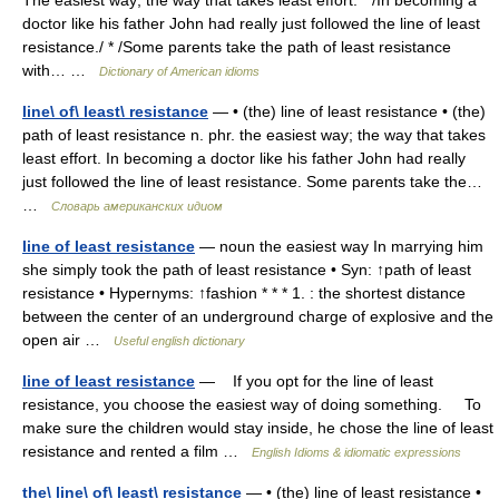
The easiest way; the way that takes least effort. * /In becoming a
doctor like his father John had really just followed the line of least
resistance./ * /Some parents take the path of least resistance
with… …
Dictionary of American idioms
line\ of\ least\ resistance
— • (the) line of least resistance • (the)
path of least resistance n. phr. the easiest way; the way that takes
least effort. In becoming a doctor like his father John had really
just followed the line of least resistance. Some parents take the…
…
Словарь американских идиом
line of least resistance
— noun the easiest way In marrying him
she simply took the path of least resistance • Syn: ↑path of least
resistance • Hypernyms: ↑fashion * * * 1. : the shortest distance
between the center of an underground charge of explosive and the
open air …
Useful english dictionary
line of least resistance
— If you opt for the line of least
resistance, you choose the easiest way of doing something. To
make sure the children would stay inside, he chose the line of least
resistance and rented a film …
English Idioms & idiomatic expressions
the\ line\ of\ least\ resistance
— • (the) line of least resistance •