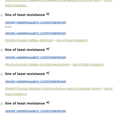
Англо-русский словарь по ядерным испытаниям и горному делу
line of
>
least resistance
line of least resistance
13
линия наименьшего сопротивления
* * *
линия наименьшего сопротивления
English-Russian military dictionary
line of least resistance
>
line of least resistance
14
линия наименьшего сопротивления
Англо-русский словарь по психоаналитике
line of least resistance
>
line of least resistance
15
линия наименьшего сопротивления
English-Russian dictionary of terms that are used in computer games
line of
>
least resistance
line of least resistance
16
линия наименьшего сопротивления