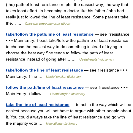
(the) path of least resistance n. phr. the easiest way; the way that
takes least effort. In becoming a doctor like his father John had
really just followed the line of least resistance. Some parents take
the… …
Словарь американских идиом
take/follow the path/line of least resistance
— see ↑resistance
• • • Main Entry: ↑least take/follow the path/line of least resistance :
to choose the easiest way to do something instead of trying to
choose the best way She tends to follow the path of least
resistance instead of going after… …
Useful english dictionary
take/follow the line of least resistance
— see ↑resistance • • •
Main Entry: ↑line …
Useful english dictionary
follow the path/line of least resistance
— see ↑resistance • • •
Main Entry: ↑follow …
Useful english dictionary
take the line of least resistance
— to act in the way which will be
easiest because you will not have to argue with other people about
it. You could always take the line of least resistance and go with
the majority vote …
New idioms dictionary