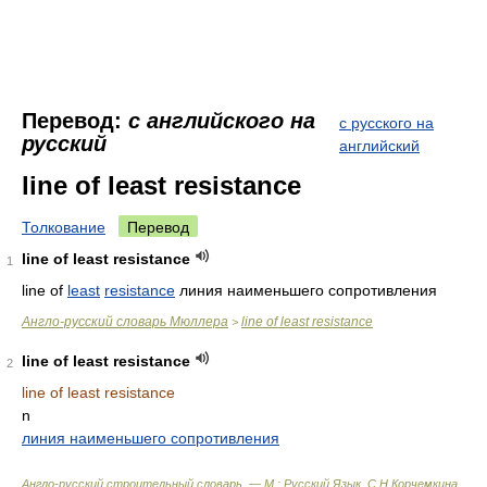
Перевод:
с английского на
с русского на
русский
английский
line of least resistance
Толкование
Перевод
line of least resistance
1
line of
least
resistance
линия наименьшего сопротивления
Англо-русский словарь Мюллера
line of least resistance
>
line of least resistance
2
line of least resistance
n
линия наименьшего сопротивления
Англо-русский строительный словарь. — М.: Русский Язык
.
С.Н.Корчемкина,