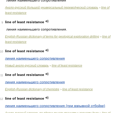
линия наименьшего сопротивления
Англо-русский большой универсальный переводческий словарь
line of
>
least resistance
line of least resistance
9
линия наименьшего сопротивления.
English-Russian dictionary of terms for geological exploration drilling
line of
>
least resistance
line of least resistance
10
линия наименьшего сопротивления
Новый англо-русский словарь
line of least resistance
>
line of least resistance
11
линия наименьшего сопротивления
English-Russian dictionary of chemistre
line of least resistance
>
line of least resistance
12
линия наименьшего сопротивления (при взрывной отбойке)