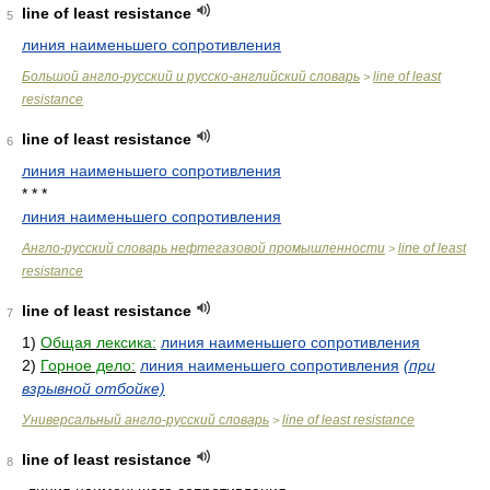
line of least resistance
5
линия наименьшего сопротивления
Большой англо-русский и русско-английский словарь
line of least
>
resistance
line of least resistance
6
линия наименьшего сопротивления
* * *
линия наименьшего сопротивления
Англо-русский словарь нефтегазовой промышленности
line of least
>
resistance
line of least resistance
7
1)
Общая лексика:
линия наименьшего сопротивления
2)
Горное дело:
линия наименьшего сопротивления
(при
взрывной отбойке)
Универсальный англо-русский словарь
line of least resistance
>
line of least resistance
8