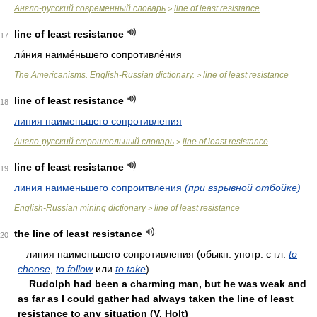
Англо-русский современный словарь
line of least resistance
>
line of least resistance
17
ли́ния наиме́ньшего сопротивле́ния
The Americanisms. English-Russian dictionary.
line of least resistance
>
line of least resistance
18
линия наименьшего сопротивления
Англо-русский строительный словарь
line of least resistance
>
line of least resistance
19
линия наименьшего сопроитвления
(при взрывной отбойке)
English-Russian mining dictionary
line of least resistance
>
the line of least resistance
20
линия нaимeньшeгo coпpoтивлeния (oбыкн. упoтp. c гл.
to
choose
,
to follow
или
to take
)
Rudolph had been a charming man, but he was weak and
as far as I could gather had always taken the line of least
resistance to any situation (V. Holt)