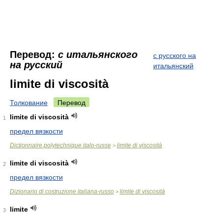
Перевод:
с итальянского
с русского на
на русский
итальянский
limite di viscosità
Толкование
Перевод
limite di viscosità
1
предел вязкости
Dictionnaire polytechnique italo-russe
limite di viscosità
>
limite di viscosità
2
предел вязкости
Dizionario di costruzione italiana-russo
limite di viscosità
>
limite
3