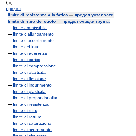
(m)
предел
limite di resistenza alla fatica
—
предел усталости
limite di ritiro del suolo
—
предел осадки грунта
—
limite ammissibile
—
limite d'allungamento
—
limite d'assorbimento
—
limite del lotto
—
limite di aderenza
—
limite di carico
—
limite di compressione
—
limite di elasticità
—
limite di flessione
—
limite di indurimento
—
limite di plasticità
—
limite di proporzionalità
—
limite di resistenza
—
limite di ritiro
—
limite di rottura
—
limite di saturazione
—
limite di scorrimento