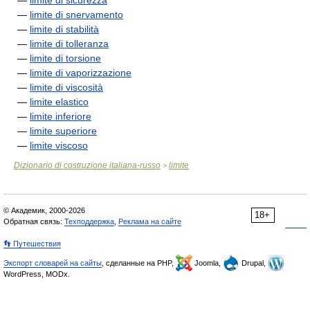
—
limite di sicurezza
—
limite di snervamento
—
limite di stabilità
—
limite di tolleranza
—
limite di torsione
—
limite di vaporizzazione
—
limite di viscosità
—
limite elastico
—
limite inferiore
—
limite superiore
—
limite viscoso
Dizionario di costruzione italiana-russo
limite
>
© Академик, 2000-2026
18+
Обратная связь:
Техподдержка
,
Реклама на сайте
👣 Путешествия
Экспорт словарей на сайты
, сделанные на PHP,
Joomla,
Drupal,
WordPress, MODx.