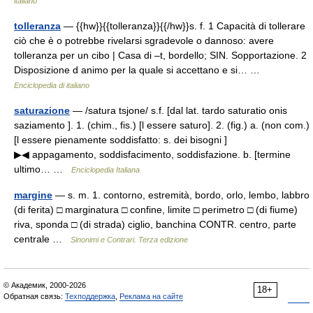
italiano
tolleranza
— {{hw}}{{tolleranza}}{{/hw}}s. f. 1 Capacità di tollerare
ciò che è o potrebbe rivelarsi sgradevole o dannoso: avere
tolleranza per un cibo | Casa di –t, bordello; SIN. Sopportazione. 2
Disposizione d animo per la quale si accettano e si… …
Enciclopedia di italiano
saturazione
— /satura tsjone/ s.f. [dal lat. tardo saturatio onis
saziamento ]. 1. (chim., fis.) [l essere saturo]. 2. (fig.) a. (non com.)
[l essere pienamente soddisfatto: s. dei bisogni ]
▶◀ appagamento, soddisfacimento, soddisfazione. b. [termine
ultimo… …
Enciclopedia Italiana
margine
— s. m. 1. contorno, estremità, bordo, orlo, lembo, labbro
(di ferita) □ marginatura □ confine, limite □ perimetro □ (di fiume)
riva, sponda □ (di strada) ciglio, banchina CONTR. centro, parte
centrale …
Sinonimi e Contrari. Terza edizione
© Академик, 2000-2026
18+
Обратная связь:
Техподдержка
,
Реклама на сайте