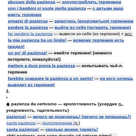
abusare della pazienza
—
злоупотреблять терпением
con i bambini ci vuole molta pazienza
—
с детьми надо
иметь терпение
armarsi di pazienza
—
запастись (вооружиться) терпением
perdere la pazienza
—
выйти из себя (потерять терпение)
far perdere la pazienza
— вывести из себя (из терпения) +
acc.
la mia pazienza ha un limite!
—
всякому терпению есть
предел!
un po' di pazienza!
— имейте терпение! (немного
потерпите, пожалуйста!)
mettere a dura prova la pazienza
— испытывать чьё-л.
терпение
farebbe scappare la pazienza a un santo!
—
он кого хочешь
выведет из терпения!
2.
•
◆
pazienza da certosino — кропотливость (усердие
n.
,
усидчивость, тщательность)
pazienza!
—
ничего не поделаешь! (ничего не попишешь!)
santa pazienza
—
долготерпение (
n.
)
santa pazienza!
—
сколько можно терпеть!
abbi pazienza, non sono riuscito ad arrivare prima! —