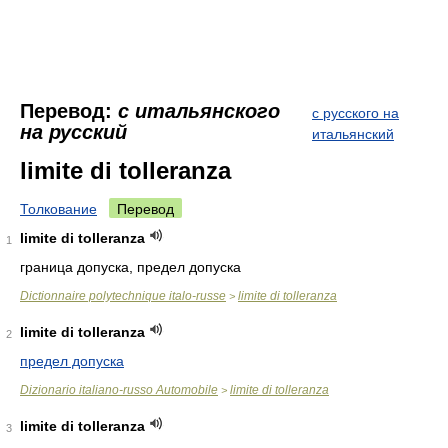
Перевод:
с итальянского
с русского на
на русский
итальянский
limite di tolleranza
Толкование
Перевод
limite di tolleranza
1
граница допуска, предел допуска
Dictionnaire polytechnique italo-russe
limite di tolleranza
>
limite di tolleranza
2
предел допуска
Dizionario italiano-russo Automobile
limite di tolleranza
>
limite di tolleranza
3