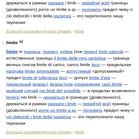
держаться в рамках
passare
i limiti --
перейти
(
все
) границы
(дозволенного) porre un limite a qc --
положить
предел чему-л
ciò debordò i limiti della
pazienza
-- это переполнило чашу
терпения
Большой итальяно-русский словарь
limite
>
limite
7
lìmite
m
граница
,
предел
,
рубеж
(
тж
перен
)
limiti naturali
—
естественные границы
il limite delle nevi perpetue
— граница
вечных снегов
limite di carico, carico limite
tecn
— предельная
нагрузка
limite
ammissibile
—
допустимый
<допускаемый>
предел
limite di
tolleranza
tecn
— допуск
limite d'età
—
предельный
возраст
,
возрастное
ограничение
caso limite
—
крайний
случай
nei limiti del
possibile
— в пределах возможного
tenersi
nei limiti
—
держаться
в границах (дозволенного),
держаться в рамках
passare i limiti
—
перейти
(
все
) границы
(дозволенного)
porre un limite a qc
—
положить
предел чему-л
ciò debordò i limiti della
pazienza
— это переполнило чашу
терпения
Большой итальяно-русский словарь
limite
>