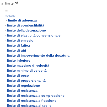
limite
8
m
предел
-
limite di aderenza
-
limite di combustibilità
-
limite della detonazione
-
limite di elasticità convenzionale
-
limite di emissioni
-
limite di fatica
-
limite di giri
-
limite di impoverimento della dosatura
-
limite inferiore
-
limite massimo di velocità
-
limite minimo di velocità
-
limite di peso
-
limite di proporzionalità
-
limite di regolazione
-
limite di resistenza
-
limite di resistenza a compressione
-
limite di resistenza a flessione
-
limite di resistenza al taglio