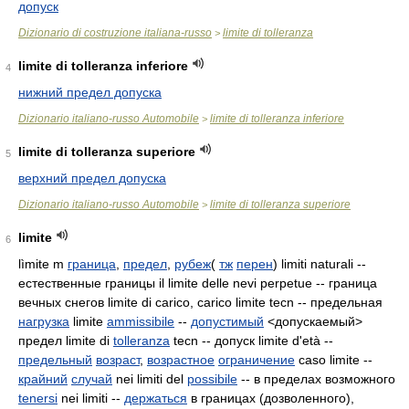
допуск
Dizionario di costruzione italiana-russo
limite di tolleranza
>
limite di tolleranza inferiore
4
нижний предел допуска
Dizionario italiano-russo Automobile
limite di tolleranza inferiore
>
limite di tolleranza superiore
5
верхний предел допуска
Dizionario italiano-russo Automobile
limite di tolleranza superiore
>
limite
6
lìmite m
граница
,
предел
,
рубеж
(
тж
перен
) limiti naturali --
естественные границы il limite delle nevi perpetue
-- граница
вечных снегов limite di carico, carico limite tecn -- предельная
нагрузка
limite
ammissibile
--
допустимый
<допускаемый>
предел limite di
tolleranza
tecn -- допуск limite d'età --
предельный
возраст
,
возрастное
ограничение
caso limite --
крайний
случай
nei limiti del
possibile
-- в пределах возможного
tenersi
nei limiti --
держаться
в границах (дозволенного),