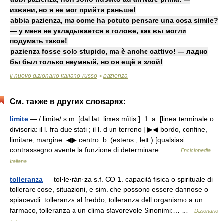
извини, но я не мог прийти раньше!
abbia pazienza, ma come ha potuto pensare una cosa simile?
— у меня не укладывается в голове, как вы могли
подумать такое!
pazienza fosse solo stupido, ma è anche cattivo! — ладно
бы был только неумный, но он ещё и злой!
Il nuovo dizionario italiano-russo
pazienza
>
См. также в других словарях:
limite
— / limite/ s.m. [dal lat. limes mĭtis ]. 1. a. [linea terminale o
divisoria: il l. fra due stati ; il l. d un terreno ] ▶◀ bordo, confine,
limitare, margine. ◀▶ centro. b. (estens., lett.) [qualsiasi
contrassegno avente la funzione di determinare… …
Enciclopedia
Italiana
tolleranza
— tol·le·ràn·za s.f. CO 1. capacità fisica o spirituale di
tollerare cose, situazioni, e sim. che possono essere dannose o
spiacevoli: tolleranza al freddo, tolleranza dell organismo a un
farmaco, tolleranza a un clima sfavorevole Sinonimi:… …
Dizionario