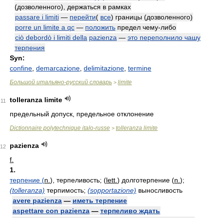
(дозволенного), держаться в рамках
passare i limiti
—
перейти
(
все
) границы (дозволенного)
porre un limite a qc
—
положить
предел чему-либо
ciò debordò i limiti della
pazienza
—
это переполнило чашу
терпения
Syn:
confine
,
demarcazione
,
delimitazione
,
termine
Большой итальяно-русский словарь
limite
>
tolleranza limite
11
предельный допуск, предельное отклонение
Dictionnaire polytechnique italo-russe
tolleranza limite
>
pazienza
12
f.
1.
терпение (
n.
), терпеливость; (
lett.
) долготерпение (
n.
);
(tolleranza)
терпимость;
(sopportazione)
выносливость
avere pazienza
—
иметь терпение
aspettare con pazienza
—
терпеливо ждать