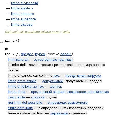
—
limite di viscosità
—
limite elastico
—
limite inferiore
—
limite superiore
—
limite viscoso
Dizionario di costruzione italiana-russo
limite
>
limite
10
m
граница,
предел
,
рубеж
(
также
перен.
)
limiti naturali
—
естественные границы
il limite delle nevi perpetue / permanenti — граница вечных
снегов
limite di carico, carico limite
тех.
—
предельная нагрузка
limite
ammissibile
—
допустимый
/ допускаемый предел
limite di
tolleranza
тех.
—
допуск
limite d'età
—
предельный
возраст
,
возрастное ограничение
caso limite
—
крайний
случай
nei limiti del
possibile
—
в пределах возможного
entro certi limiti
— в определённых / известных пределах
tenersi / stare nei limiti —
держаться
в границах