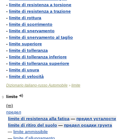
-
limite di resistenza a torsione
-
limite di resistenza a trazione
-
limite di rottura
-
limite di scorrimento
-
limite di snervamento
-
limite di snervamento al taglio
-
limite superiore
-
limite di tolleranza
-
limite di tolleranza inferiore
-
limite di tolleranza superiore
-
limite di usura
-
limite di velocità
Dizionario italiano-russo Automobile
limite
>
limite
9
(m)
предел
limite di resistenza alla fatica
—
предел усталости
limite di ritiro del suolo
—
предел осадки грунта
—
limite ammissibile
—
limite d'allungamento