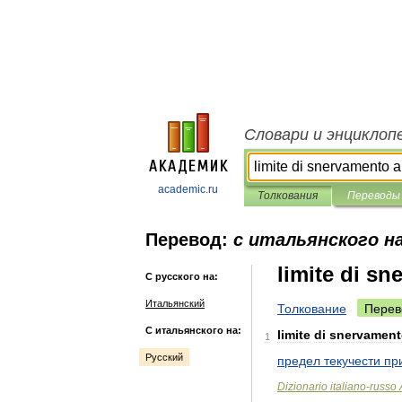
Словари и энциклоп
academic.ru
Толкования
Переводы
Перевод:
с итальянского на
limite di sn
С русского на:
Итальянский
Толкование
Перев
С итальянского на:
limite
di
snervament
1
Русский
предел
текучести
пр
Dizionario
italiano
-
russo