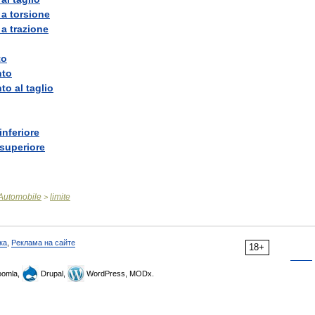
a
torsione
a
trazione
to
nto
nto
al
taglio
inferiore
superiore
Automobile
limite
>
ка
,
Реклама на сайте
18+
omla,
Drupal,
WordPress, MODx.