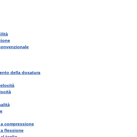
lità
zione
convenzionale
ento
della
dosatura
elocità
locità
alità
ne
a
compressione
a
flessione
al
taglio