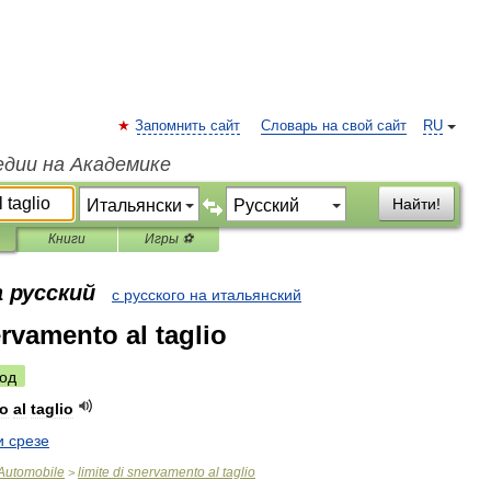
Запомнить сайт
Словарь на свой сайт
RU
едии на Академике
Найти!
Книги
Игры ⚽
 русский
с русского на итальянский
ervamento al taglio
од
o
al
taglio
и
срезе
Automobile
limite
di
snervamento
al
taglio
>