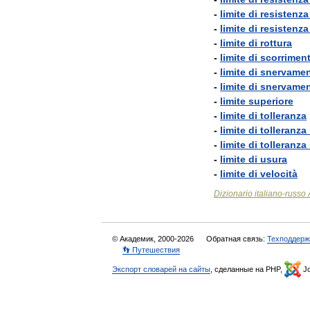
-
limite
di
resistenza
-
limite
di
resistenza
-
limite
di
rottura
-
limite
di
scorrimen
-
limite
di
snervame
-
limite
di
snervame
-
limite
superiore
-
limite
di
tolleranza
-
limite
di
tolleranza
-
limite
di
tolleranza
-
limite
di
usura
-
limite
di
velocità
Dizionario
italiano
-
russo
© Академик, 2000-2026
Обратная связь:
Техподдерж
👣 Путешествия
Экспорт словарей на сайты
, сделанные на PHP,
Jo