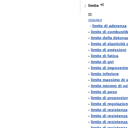
limite
2
m
предел
-
limite
di
aderenza
-
limite
di
combustibi
-
limite
della
detona
-
limite
di
elasticità
-
limite
di
emissioni
-
limite
di
fatica
-
limite
di
giri
-
limite
di
impoverim
-
limite
inferiore
-
limite
massimo
di
v
-
limite
minimo
di
ve
-
limite
di
peso
-
limite
di
proporzion
-
limite
di
regolazio
-
limite
di
resistenza
-
limite
di
resistenza
-
limite
di
resistenza
-
limite
di
resistenza