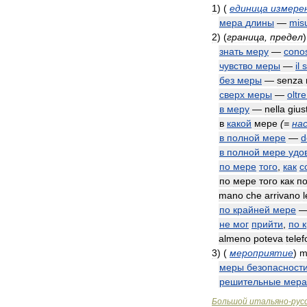
1
)
(
единица
измере
мера
длины
—
mis
2
)
(
граница
,
предел
)
знать
меру
—
cono
чувство
меры
—
il
без
меры
—
senza
сверх
меры
—
oltre
в
меру
—
nella
gius
в
какой
мере
(=
на
в
полной
мере
—
d
в
полной
мере
удо
по
мере
того
,
как
с
по
мере
того
как
п
mano
che
arrivano
l
по
крайней
мере
не
мог
прийти
,
по
almeno
poteva
tele
3
)
(
мероприятие
)
m
меры
безопасност
решительные
мера
Большой
итальяно
-
рус