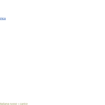
rico
italiana
-
russo
carico
>