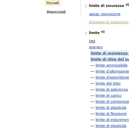
Русский
limite
di
sicurezza
2
Французский
запас
прочности
Dizionario
di
costruzione
limite
3
(
m
)
предел
limite
di
resistenza
limite
di
ritiro
del
s
—
limite
ammissibile
—
limite
d
'
allungame
—
limite
d
'
assorbime
—
limite
del
lotto
—
limite
di
aderenza
—
limite
di
carico
—
limite
di
compress
—
limite
di
elasticità
—
limite
di
flessione
—
limite
di
indurimen
—
limite
di
plasticità