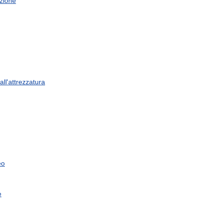
azione
all
'
attrezzatura
eo
e