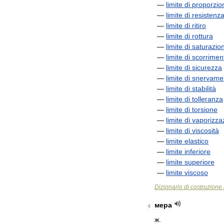
—
limite
di
proporzion
—
limite
di
resistenz
—
limite
di
ritiro
—
limite
di
rottura
—
limite
di
saturazio
—
limite
di
scorrimen
—
limite
di
sicurezza
—
limite
di
snervame
—
limite
di
stabilità
—
limite
di
tolleranza
—
limite
di
torsione
—
limite
di
vaporizza
—
limite
di
viscosità
—
limite
elastico
—
limite
inferiore
—
limite
superiore
—
limite
viscoso
Dizionario
di
costruzione
мера
4
ж
.