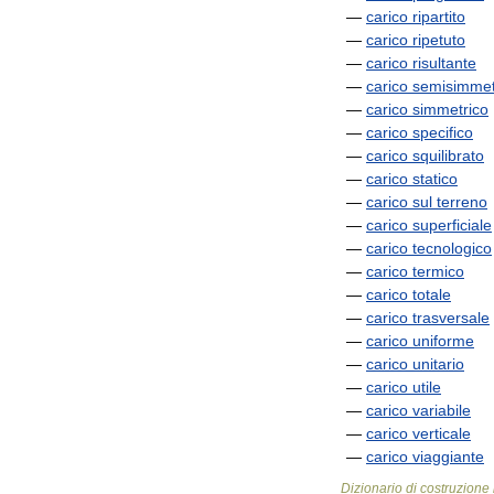
—
carico
ripartito
—
carico
ripetuto
—
carico
risultante
—
carico
semisimmet
—
carico
simmetrico
—
carico
specifico
—
carico
squilibrato
—
carico
statico
—
carico
sul
terreno
—
carico
superficiale
—
carico
tecnologico
—
carico
termico
—
carico
totale
—
carico
trasversale
—
carico
uniforme
—
carico
unitario
—
carico
utile
—
carico
variabile
—
carico
verticale
—
carico
viaggiante
Dizionario
di
costruzione