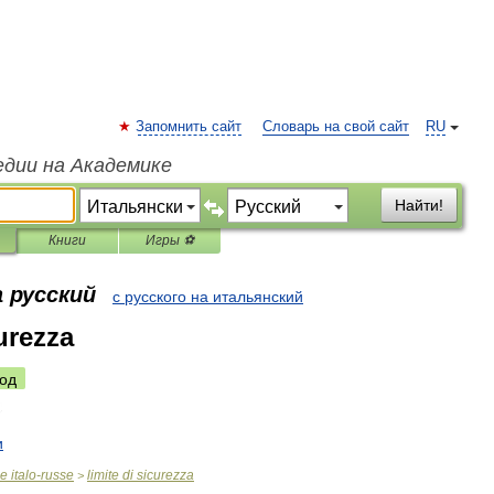
Запомнить сайт
Словарь на свой сайт
RU
едии на Академике
Найти!
Книги
Игры ⚽
 русский
с русского на итальянский
curezza
од
и
ue
italo
-
russe
limite
di
sicurezza
>