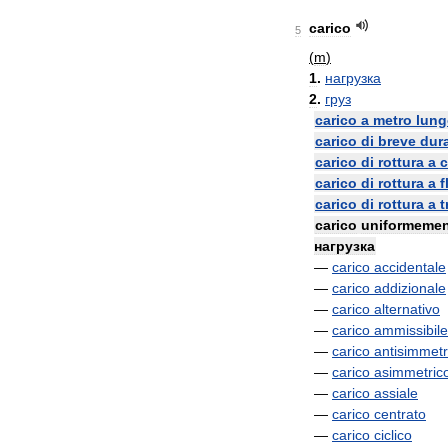
carico
5
(
m
)
1
.
нагрузка
2
.
груз
carico
a
metro
lung
carico
di
breve
dur
carico
di
rottura
a
carico
di
rottura
a
f
carico
di
rottura
a
t
carico
uniformeme
нагрузка
—
carico
accidentale
—
carico
addizionale
—
carico
alternativo
—
carico
ammissibile
—
carico
antisimmetr
—
carico
asimmetric
—
carico
assiale
—
carico
centrato
—
carico
ciclico