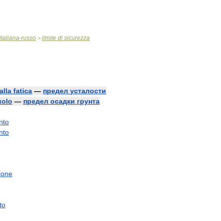
italiana
-
russo
limite
di
sicurezza
>
alla
fatica
—
предел
усталости
uolo
—
предел
осадки
грунта
nto
nto
ione
to