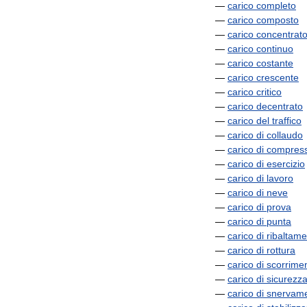
—
carico
completo
—
carico
composto
—
carico
concentrat
—
carico
continuo
—
carico
costante
—
carico
crescente
—
carico
critico
—
carico
decentrato
—
carico
del
traffico
—
carico
di
collaudo
—
carico
di
compres
—
carico
di
esercizio
—
carico
di
lavoro
—
carico
di
neve
—
carico
di
prova
—
carico
di
punta
—
carico
di
ribaltam
—
carico
di
rottura
—
carico
di
scorrime
—
carico
di
sicurezz
—
carico
di
snervam