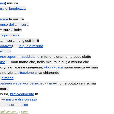
ния
)
misura
ura
di
lunghezza
scere
la
misura
senso
della
misura
misura
/
limite
ogni
misura
ta
misura
;
nei
giusti
limiti
сколько
)
—
in
quale
misura
el
tutto
влетворен
—
soddisfatto
in
tutto
,
pienamente
soddisfatto
оюз
—
man
mano
che
,
nella
misura
in
cui
;
a
misura
che
оступают
новые
сведения
,
обстановка
проясняется
—
man
e
notizie
la
situazione
si
va
chiarendo
—
almeno
крайней
мере
мог
бы
позвонить
—
non
e
potuto
venire:
ma
fonare
isura
,
provvedimento
m
и
—
misure
di
sicurezza
—
misure
decise
ский
словарь
мера
>