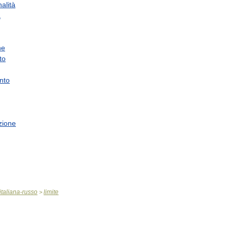
alità
a
ne
to
nto
zione
italiana
-
russo
limite
>