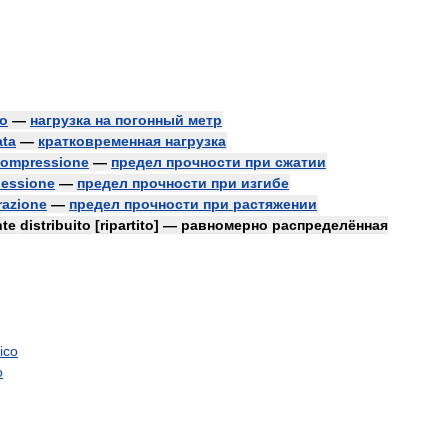
o
—
нагрузка
на
погонный
метр
ata
—
кратковременная
нагрузка
compressione
—
предел
прочности
при
сжатии
lessione
—
предел
прочности
при
изгибе
razione
—
предел
прочности
при
растяжении
nte
distribuito
[
ripartito
] —
равномерно
распределённая
ico
o