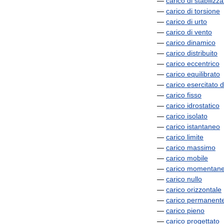
—
carico
di
stabilizz
—
carico
di
torsione
—
carico
di
urto
—
carico
di
vento
—
carico
dinamico
—
carico
distribuito
—
carico
eccentrico
—
carico
equilibrato
—
carico
esercitato
d
—
carico
fisso
—
carico
idrostatico
—
carico
isolato
—
carico
istantaneo
—
carico
limite
—
carico
massimo
—
carico
mobile
—
carico
momentan
—
carico
nullo
—
carico
orizzontale
—
carico
permanent
—
carico
pieno
—
carico
progettato