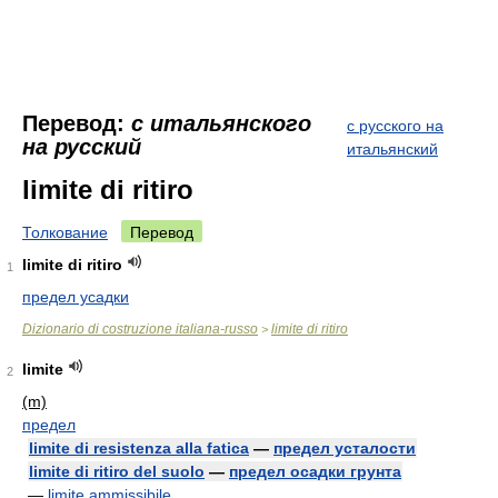
Перевод:
с итальянского
с русского на
на русский
итальянский
limite di ritiro
Толкование
Перевод
limite di ritiro
1
предел усадки
Dizionario di costruzione italiana-russo
limite di ritiro
>
limite
2
(m)
предел
limite di resistenza alla fatica
—
предел усталости
limite di ritiro del suolo
—
предел осадки грунта
—
limite ammissibile