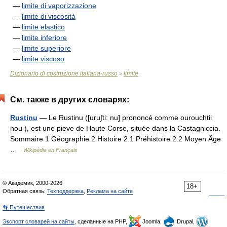
—
limite di vaporizzazione
—
limite di viscosità
—
limite elastico
—
limite inferiore
—
limite superiore
—
limite viscoso
Dizionario di costruzione italiana-russo
limite
>
См. также в других словарях:
Rustinu
— Le Rustinu ([uru∫ti: nu] prononcé comme ourouchtii
nou ), est une pieve de Haute Corse, située dans la Castagniccia.
Sommaire 1 Géographie 2 Histoire 2.1 Préhistoire 2.2 Moyen Âge
…
Wikipédia en Français
© Академик, 2000-2026
18+
Обратная связь:
Техподдержка
,
Реклама на сайте
👣 Путешествия
Экспорт словарей на сайты
, сделанные на PHP,
Joomla,
Drupal,