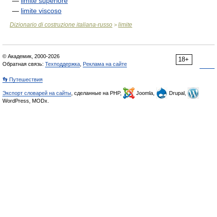
—
limite superiore
—
limite viscoso
Dizionario di costruzione italiana-russo
limite
>
© Академик, 2000-2026
18+
Обратная связь:
Техподдержка
,
Реклама на сайте
👣 Путешествия
Экспорт словарей на сайты
, сделанные на PHP,
Joomla,
Drupal,
WordPress, MODx.