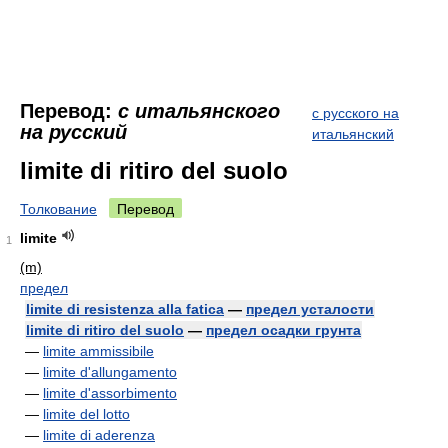
Перевод:
с итальянского
с русского на
на русский
итальянский
limite di ritiro del suolo
Толкование
Перевод
limite
1
(m)
предел
limite di resistenza alla fatica
—
предел усталости
limite di ritiro del suolo
—
предел осадки грунта
—
limite ammissibile
—
limite d'allungamento
—
limite d'assorbimento
—
limite del lotto
—
limite di aderenza