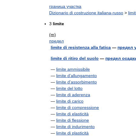
граница участка
Dizionario di costruzione italiana-russo
>
limi
3
limite
(m)
предел
limite di resistenza alla fatica
—
предел 
limite di ritiro del suolo
—
предел осадки
—
limite ammissibile
—
limite d'allungamento
—
limite d'assorbimento
—
limite del lotto
—
limite di aderenza
—
limite di carico
—
limite di compressione
—
limite di elasticità
—
limite di flessione
—
limite di indurimento
—
limite di plasticità