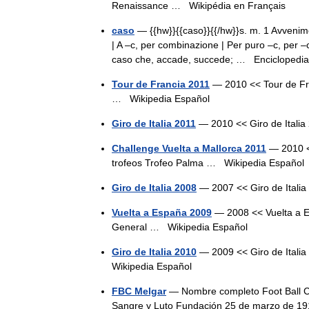
Renaissance …
Wikipédia en Français
caso
— {{hw}}{{caso}}{{/hw}}s. m. 1 Avvenimen
| A –c, per combinazione | Per puro –c, per –c
caso che, accade, succede; …
Enciclopedia 
Tour de Francia 2011
— 2010 << Tour de Fra
…
Wikipedia Español
Giro de Italia 2011
— 2010 << Giro de Ital
Challenge Vuelta a Mallorca 2011
— 2010 <<
trofeos Trofeo Palma …
Wikipedia Español
Giro de Italia 2008
— 2007 << Giro de Ital
Vuelta a España 2009
— 2008 << Vuelta a E
General …
Wikipedia Español
Giro de Italia 2010
— 2009 << Giro de Italia
Wikipedia Español
FBC Melgar
— Nombre completo Foot Ball Cl
Sangre y Luto Fundación 25 de marzo de 