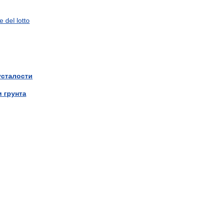
te del lotto
усталости
 грунта