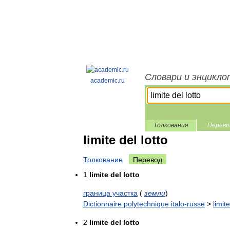
Словари и энцикло
academic.ru
Толкования
Перево
limite del lotto
Толкование
Перевод
1
limite del lotto
граница участка
(
земли
)
Dictionnaire polytechnique italo-russe
>
limite
2
limite del lotto