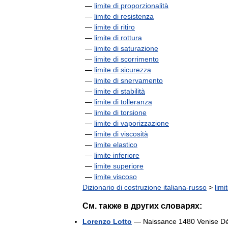
—
limite di proporzionalità
—
limite di resistenza
—
limite di ritiro
—
limite di rottura
—
limite di saturazione
—
limite di scorrimento
—
limite di sicurezza
—
limite di snervamento
—
limite di stabilità
—
limite di tolleranza
—
limite di torsione
—
limite di vaporizzazione
—
limite di viscosità
—
limite elastico
—
limite inferiore
—
limite superiore
—
limite viscoso
Dizionario di costruzione italiana-russo
>
limi
См. также в других словарях:
Lorenzo Lotto
— Naissance 1480 Venise Décè