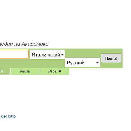
педии на Академике
Найти!
ды
Книги
Игры ⚽
 del lotto