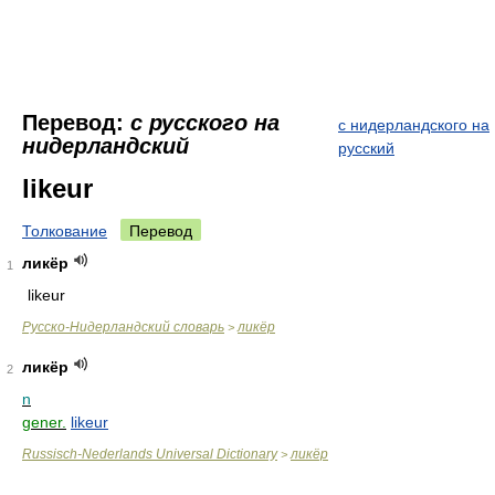
Перевод:
с русского на
с нидерландского на
нидерландский
русский
likeur
Толкование
Перевод
ликёр
1
likeur
Русско-Нидерландский словарь
ликёр
>
ликёр
2
n
gener.
likeur
Russisch-Nederlands Universal Dictionary
ликёр
>