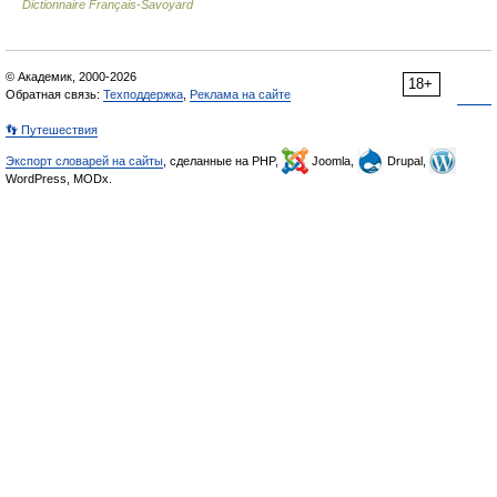
Dictionnaire Français-Savoyard
© Академик, 2000-2026
18+
Обратная связь:
Техподдержка
,
Реклама на сайте
👣 Путешествия
Экспорт словарей на сайты
, сделанные на PHP,
Joomla,
Drupal,
WordPress, MODx.