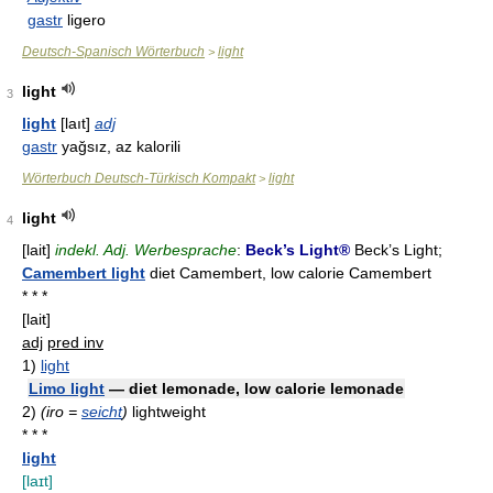
gastr
ligero
Deutsch-Spanisch Wörterbuch
light
>
light
3
light
[laıt]
adj
gastr
yağsız, az kalorili
Wörterbuch Deutsch-Türkisch Kompakt
light
>
light
4
[lait]
indekl. Adj. Werbesprache
:
Beck’s Light®
Beck’s Light;
Camembert light
diet Camembert, low calorie Camembert
* * *
[lait]
adj
pred inv
1)
light
Limo light
— diet lemonade, low calorie lemonade
2)
(iro =
seicht
)
lightweight
* * *
light
[laɪt]