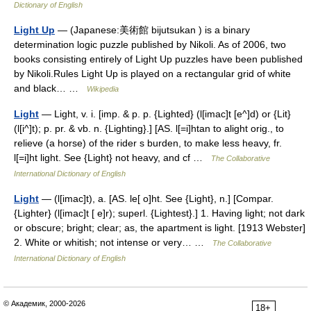
Dictionary of English
Light Up
— (Japanese:美術館 bijutsukan ) is a binary
determination logic puzzle published by Nikoli. As of 2006, two
books consisting entirely of Light Up puzzles have been published
by Nikoli.Rules Light Up is played on a rectangular grid of white
and black… …
Wikipedia
Light
— Light, v. i. [imp. & p. p. {Lighted} (l[imac]t [e^]d) or {Lit}
(l[i^]t); p. pr. & vb. n. {Lighting}.] [AS. l[=i]htan to alight orig., to
relieve (a horse) of the rider s burden, to make less heavy, fr.
l[=i]ht light. See {Light} not heavy, and cf …
The Collaborative
International Dictionary of English
Light
— (l[imac]t), a. [AS. le[ o]ht. See {Light}, n.] [Compar.
{Lighter} (l[imac]t [ e]r); superl. {Lightest}.] 1. Having light; not dark
or obscure; bright; clear; as, the apartment is light. [1913 Webster]
2. White or whitish; not intense or very… …
The Collaborative
International Dictionary of English
© Академик, 2000-2026
18+