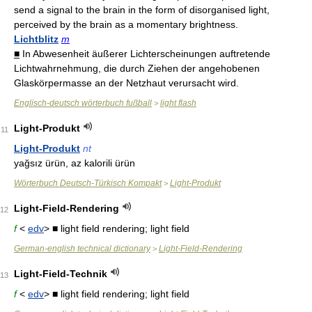
send a signal to the brain in the form of disorganised light,
perceived by the brain as a momentary brightness.
Lichtblitz
m
■
In Abwesenheit äußerer Lichterscheinungen auftretende
Lichtwahrnehmung, die durch Ziehen der angehobenen
Glaskörpermasse an der Netzhaut verursacht wird.
Englisch-deutsch wörterbuch fußball
light flash
>
Light-Produkt
11
Light-Produkt
nt
yağsız ürün, az kalorili ürün
Wörterbuch Deutsch-Türkisch Kompakt
Light-Produkt
>
Light-Field-Rendering
12
f
<
edv
> ■ light field rendering; light field
German-english technical dictionary
Light-Field-Rendering
>
Light-Field-Technik
13
f
<
edv
> ■ light field rendering; light field