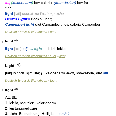
adj
(
kalorienarm
)
low-calorie;
(fettreduziert)
low-fat
* * *
light
[lait]
undekl
adj
Werbesprache
:
Beck’s Light®
Beck’s Light;
Camembert light
diet Camembert, low calorie Camembert
Deutsch-Englisch Wörterbuch
light
>
light
5
light
[laɪt]
adj
:
… light
… lekki, lekkie
Deutsch-Polnisch Wörterbuch neuer
light
>
Light-
6
[lait]
in cpds
light, lite;
(= kalorienarm auch)
low-calorie, diet
attr
Deutsch-Englisch Wörterbuch
Light-
>
light
7
AE, BE
1.
leicht, reduziert, kalorienarm
2.
leistungsreduziert
3.
Licht, Beleuchtung, Helligkeit,
auch in