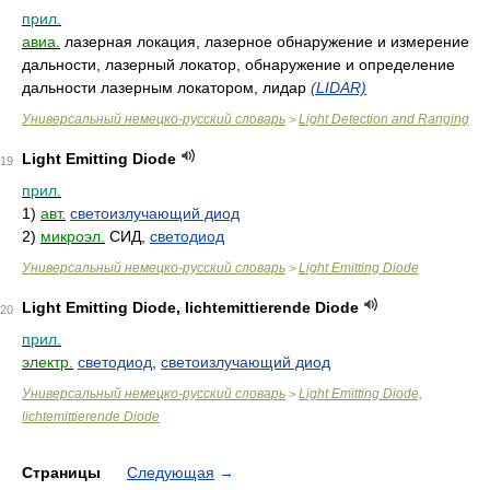
прил.
авиа.
лазерная локация, лазерное обнаружение и измерение
дальности, лазерный локатор, обнаружение и определение
дальности лазерным локатором, лидар
(LIDAR)
Универсальный немецко-русский словарь
Light Detection and Ranging
>
Light Emitting Diode
19
прил.
1)
авт.
светоизлучающий диод
2)
микроэл.
СИД,
светодиод
Универсальный немецко-русский словарь
Light Emitting Diode
>
Light Emitting Diode, lichtemittierende Diode
20
прил.
электр.
светодиод
,
светоизлучающий диод
Универсальный немецко-русский словарь
Light Emitting Diode,
>
lichtemittierende Diode
Страницы
Следующая
→