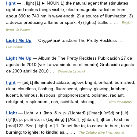
light
— Ⅰ. light [1] ► NOUN 1) the natural agent that stimulates
sight and makes things visible; electromagnetic radiation from
about 390 to 740 nm in wavelength. 2) a source of illumination. 3)
a device producing a flame or spark. 4) (lights) traffic… …
English
terms dictionary
Light Me Up
— Студийный альбом The Pretty Reckless …
Википедия
Light Me Up
— Álbum de The Pretty Reckless Publicación 27 de
agosto de 2010 (ver Lanzamiento en el mundo) Grabación agosto
de 2009 abril de 2010 …
Wikipedia Español
light
— [adj1] illuminated ablaze, aglow, bright, brilliant, burnished,
clear, cloudless, flashing, fluorescent, glossy, glowing, lambent,
lucent, luminous, lustrous, phosphorescent, polished, radiant,
refulgent, resplendent, rich, scintillant, shining,… …
New thesaurus
Light
— Light, v. t. [imp. & p. p. {Lighted} (l[imac]t [e^]d) or {Lit}
(l[i^]t); p. pr. & vb. n. {Lighting}.] [AS. l[=y]htan, l[=i]htan, to shine.
[root]122. See {Light}, n.] 1. To set fire to; to cause to burn; to set
burning; to ignite; to kindle; as,… …
The Collaborative International