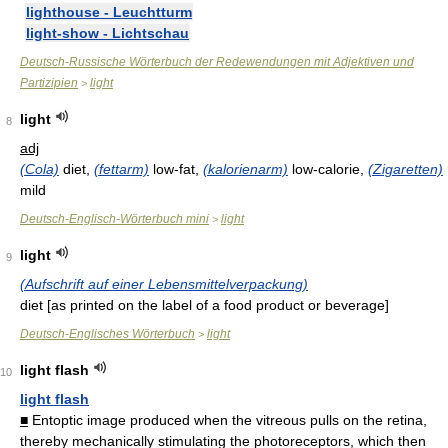
lighthouse - Leuchtturm
light-show - Lichtschau
Deutsch-Russische Wörterbuch der Redewendungen mit Adjektiven und
Partizipien
light
>
light
8
adj
(Cola)
diet,
(fettarm)
low-fat,
(kalorienarm)
low-calorie,
(Zigaretten)
mild
Deutsch-Englisch-Wörterbuch mini
light
>
light
9
(Aufschrift auf einer Lebensmittelverpackung)
diet
[as printed on the label of a food product or beverage]
Deutsch-Englisches Wörterbuch
light
>
light flash
10
light flash
■
Entoptic image produced when the vitreous pulls on the retina,
thereby mechanically stimulating the photoreceptors, which then