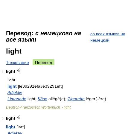
Перевод:
с немецкого на
со всех языков на
все языки
немецкий
light
Толкование
Перевод
light
1
light
light
[le39291efai/e39291eft]
Adjektiv
Limonade
light;
Käse
allégé(e);
Zigarette
léger(-ère)
Deutsch-Französisch Wörterbuch
light
>
light
2
light
[laɪt]
Adjektiv