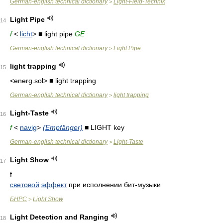
German-english technical dictionary
Light-Field-Technik
>
Light Pipe
14
f
<
licht
> ■ light pipe
GE
German-english technical dictionary
Light Pipe
>
light trapping
15
<energ.sol> ■ light trapping
German-english technical dictionary
light trapping
>
Light-Taste
16
f
<
navig
>
(Empfänger)
■ LIGHT key
German-english technical dictionary
Light-Taste
>
Light Show
17
f
световой
эффект
при исполнении бит-музыки
БНРС
Light Show
>
Light Detection and Ranging
18