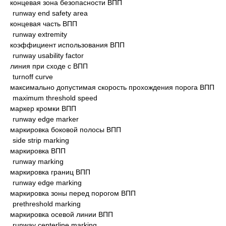
концевая зона безопасности ВПП
runway end safety area
концевая часть ВПП
runway extremity
коэффициент использования ВПП
runway usability factor
линия при сходе с ВПП
turnoff curve
максимально допустимая скорость прохождения порога ВПП
maximum threshold speed
маркер кромки ВПП
runway edge marker
маркировка боковой полосы ВПП
side strip marking
маркировка ВПП
runway marking
маркировка границ ВПП
runway edge marking
маркировка зоны перед порогом ВПП
prethreshold marking
маркировка осевой линии ВПП
runway centerline marking