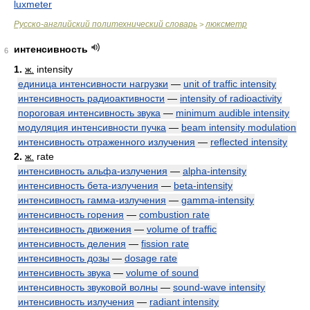
luxmeter
Русско-английский политехнический словарь
люксметр
>
интенсивность
6
1.
ж.
intensity
единица интенсивности нагрузки
—
unit of traffic intensity
интенсивность радиоактивности
—
intensity of radioactivity
пороговая интенсивность звука
—
minimum audible intensity
модуляция интенсивности пучка
—
beam intensity modulation
интенсивность отраженного излучения
—
reflected intensity
2.
ж.
rate
интенсивность альфа-излучения
—
alpha-intensity
интенсивность бета-излучения
—
beta-intensity
интенсивность гамма-излучения
—
gamma-intensity
интенсивность горения
—
combustion rate
интенсивность движения
—
volume of traffic
интенсивность деления
—
fission rate
интенсивность дозы
—
dosage rate
интенсивность звука
—
volume of sound
интенсивность звуковой волны
—
sound-wave intensity
интенсивность излучения
—
radiant intensity