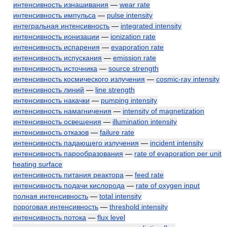
интенсивность изнашивания
—
wear rate
интенсивность импульса
—
pulse intensity
интегральная интенсивность
—
integrated intensity
интенсивность ионизации
—
ionization rate
интенсивность испарения
—
evaporation rate
интенсивность испускания
—
emission rate
интенсивность источника
—
source strength
интенсивность космического излучения
—
cosmic-ray intensity
интенсивность линий
—
line strength
интенсивность накачки
—
pumping intensity
интенсивность намагничения
—
intensity of magnetization
интенсивность освещения
—
illumination intensity
интенсивность отказов
—
failure rate
интенсивность падающего излучения
—
incident intensity
интенсивность парообразования
—
rate of evaporation per unit
heating surface
интенсивность питания реактора
—
feed rate
интенсивность подачи кислорода
—
rate of oxygen input
полная интенсивность
—
total intensity
пороговая интенсивность
—
threshold intensity
интенсивность потока
—
flux level