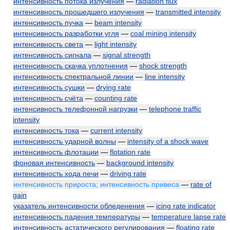
интенсивность потока излучения
—
radiation flux
интенсивность прошедшего излучения
—
transmitted intensity
интенсивность пучка
—
beam intensity
интенсивность разработки угля
—
coal mining intensity
интенсивность света
—
light intensity
интенсивность сигнала
—
signal strength
интенсивность скачка уплотнения
—
shock strength
интенсивность спектральной линии
—
line intensity
интенсивность сушки
—
drying rate
интенсивность счёта
—
counting rate
интенсивность телефонной нагрузки
—
telephone traffic
intensity
интенсивность тока
—
current intensity
интенсивность ударной волны
—
intensity of a shock wave
интенсивность флотации
—
flotation rate
фоновая интенсивность
—
background intensity
интенсивность хода печи
—
driving rate
интенсивность прироста; интенсивность привеса
—
rate of
gain
указатель интенсивности обледенения
—
icing rate indicator
интенсивность падения температуры
—
temperature lapse rate
интенсивность астатического регулирования
—
floating rate