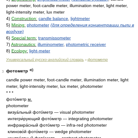
power meter, foot-candle meter, illumination meter, light meter,
light-intensity meter, lux meter
4)
Construction:
candle balance
,
lightmeter
5)
Mining:
photometer
(для определения концентрации пыли в
воздухе)
6)
Special term:
transmissometer
7)
Astronautics:
illuminometer
,
photometric receiver
8)
Ecology:
light-meter
Универсальный русско-английский словарь
фотометр
>
фотометр
3
candle power meter, foot-candle meter, illumination meter, light
meter, light-intensity meter, lux meter, photometer
* * *
фото́метр
м.
photometer
визуа́льный фото́метр — visual photometer
интегри́рующий фото́метр — integrating photometer
инфракра́сный фото́метр — infra-red photometer
клиново́й фото́метр — wedge photometer