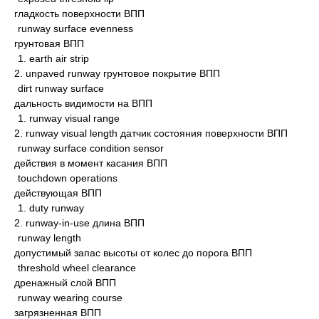
гладкость поверхности ВПП
runway surface evenness
грунтовая ВПП
1. earth air strip
2. unpaved runway грунтовое покрытие ВПП
dirt runway surface
дальность видимости на ВПП
1. runway visual range
2. runway visual length датчик состояния поверхности ВПП
runway surface condition sensor
действия в момент касания ВПП
touchdown operations
действующая ВПП
1. duty runway
2. runway-in-use длина ВПП
runway length
допустимый запас высоты от колес до порога ВПП
threshold wheel clearance
дренажный слой ВПП
runway wearing course
загрязненная ВПП