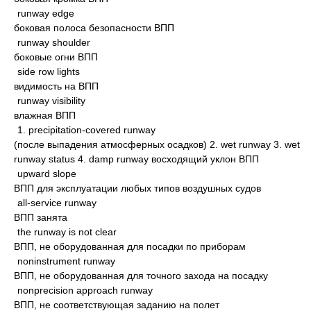
runway edge
боковая полоса безопасности ВПП
runway shoulder
боковые огни ВПП
side row lights
видимость на ВПП
runway visibility
влажная ВПП
1. precipitation-covered runway
(после выпадения атмосферных осадков) 2. wet runway 3. wet
runway status 4. damp runway восходящий уклон ВПП
upward slope
ВПП для эксплуатации любых типов воздушных судов
all-service runway
ВПП занята
the runway is not clear
ВПП, не оборудованная для посадки по приборам
noninstrument runway
ВПП, не оборудованная для точного захода на посадку
nonprecision approach runway
ВПП, не соответствующая заданию на полет