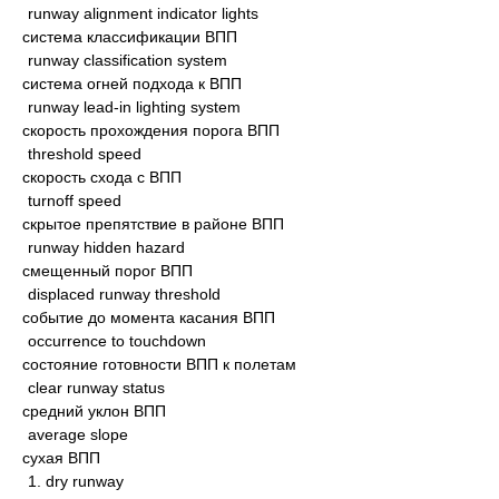
runway alignment indicator lights
система классификации ВПП
runway classification system
система огней подхода к ВПП
runway lead-in lighting system
скорость прохождения порога ВПП
threshold speed
скорость схода с ВПП
turnoff speed
скрытое препятствие в районе ВПП
runway hidden hazard
смещенный порог ВПП
displaced runway threshold
событие до момента касания ВПП
occurrence to touchdown
состояние готовности ВПП к полетам
clear runway status
средний уклон ВПП
average slope
сухая ВПП
1. dry runway