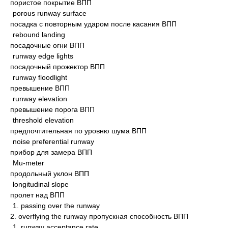
пористое покрытие ВПП
porous runway surface
посадка с повторным ударом после касания ВПП
rebound landing
посадочные огни ВПП
runway edge lights
посадочный прожектор ВПП
runway floodlight
превышение ВПП
runway elevation
превышение порога ВПП
threshold elevation
предпочтительная по уровню шума ВПП
noise preferential runway
прибор для замера ВПП
Mu-meter
продольный уклон ВПП
longitudinal slope
пролет над ВПП
1. passing over the runway
2. overflying the runway пропускная способность ВПП
1. runway acceptance rate