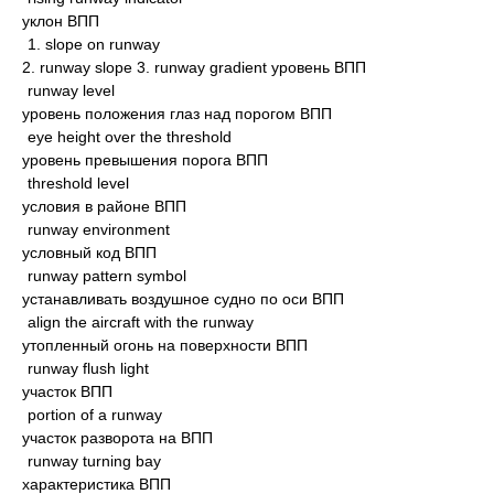
уклон ВПП
1. slope on runway
2. runway slope 3. runway gradient уровень ВПП
runway level
уровень положения глаз над порогом ВПП
eye height over the threshold
уровень превышения порога ВПП
threshold level
условия в районе ВПП
runway environment
условный код ВПП
runway pattern symbol
устанавливать воздушное судно по оси ВПП
align the aircraft with the runway
утопленный огонь на поверхности ВПП
runway flush light
участок ВПП
portion of a runway
участок разворота на ВПП
runway turning bay
характеристика ВПП