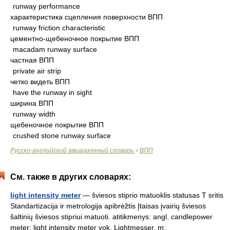
runway performance
характеристика сцепления поверхности ВПП
runway friction characteristic
цементно-щебеночное покрытие ВПП
macadam runway surface
частная ВПП
private air strip
четко видеть ВПП
have the runway in sight
ширина ВПП
runway width
щебеночное покрытие ВПП
crushed stone runway surface
Русско-английский авиационный словарь
ВПП
>
См. также в других словарях:
light intensity meter
— šviesos stiprio matuoklis statusas T sritis
Standartizacija ir metrologija apibrėžtis Įtaisas įvairių šviesos
šaltinių šviesos stipriui matuoti. atitikmenys: angl. candlepower
meter; light intensity meter vok. Lightmesser, m;