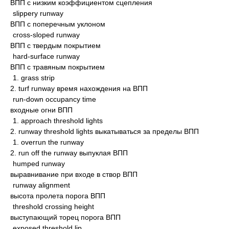
ВПП с низким коэффициентом сцепления
slippery runway
ВПП с поперечным уклоном
cross-sloped runway
ВПП с твердым покрытием
hard-surface runway
ВПП с травяным покрытием
1. grass strip
2. turf runway время нахождения на ВПП
run-down occupancy time
входные огни ВПП
1. approach threshold lights
2. runway threshold lights выкатываться за пределы ВПП
1. overrun the runway
2. run off the runway выпуклая ВПП
humped runway
выравнивание при входе в створ ВПП
runway alignment
высота пролета порога ВПП
threshold crossing height
выступающий торец порога ВПП
exposed threshold lip