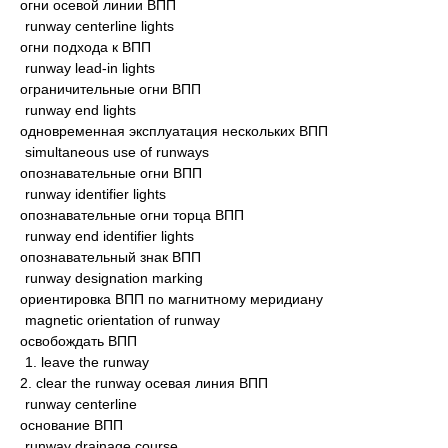
огни осевой линии ВПП
runway centerline lights
огни подхода к ВПП
runway lead-in lights
ограничительные огни ВПП
runway end lights
одновременная эксплуатация нескольких ВПП
simultaneous use of runways
опознавательные огни ВПП
runway identifier lights
опознавательные огни торца ВПП
runway end identifier lights
опознавательный знак ВПП
runway designation marking
ориентировка ВПП по магнитному меридиану
magnetic orientation of runway
освобождать ВПП
1. leave the runway
2. clear the runway осевая линия ВПП
runway centerline
основание ВПП
runway drainage course