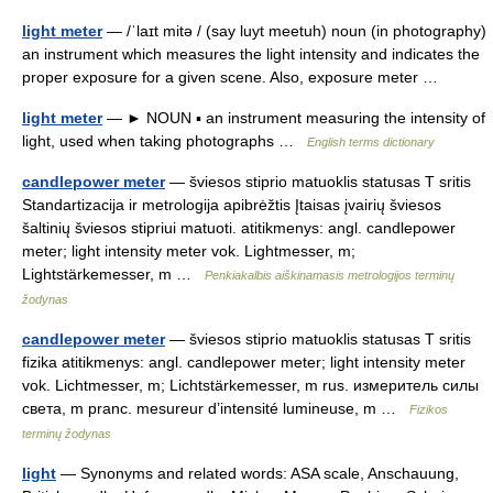
light meter
— /ˈlaɪt mitə / (say luyt meetuh) noun (in photography)
an instrument which measures the light intensity and indicates the
proper exposure for a given scene. Also, exposure meter …
light meter
— ► NOUN ▪ an instrument measuring the intensity of
light, used when taking photographs …
English terms dictionary
candlepower meter
— šviesos stiprio matuoklis statusas T sritis
Standartizacija ir metrologija apibrėžtis Įtaisas įvairių šviesos
šaltinių šviesos stipriui matuoti. atitikmenys: angl. candlepower
meter; light intensity meter vok. Lightmesser, m;
Lightstärkemesser, m …
Penkiakalbis aiškinamasis metrologijos terminų
žodynas
candlepower meter
— šviesos stiprio matuoklis statusas T sritis
fizika atitikmenys: angl. candlepower meter; light intensity meter
vok. Lichtmesser, m; Lichtstärkemesser, m rus. измеритель силы
света, m pranc. mesureur d’intensité lumineuse, m …
Fizikos
terminų žodynas
light
— Synonyms and related words: ASA scale, Anschauung,