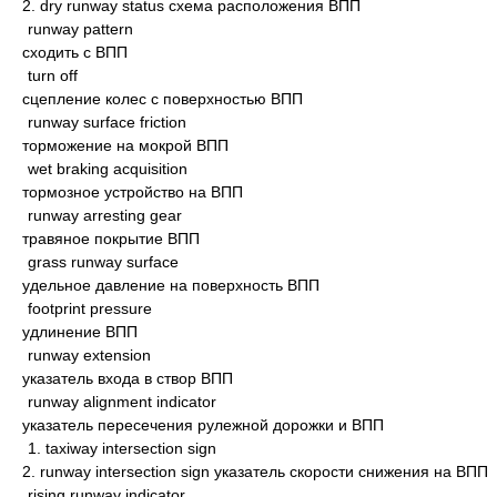
2. dry runway status схема расположения ВПП
runway pattern
сходить с ВПП
turn off
сцепление колес с поверхностью ВПП
runway surface friction
торможение на мокрой ВПП
wet braking acquisition
тормозное устройство на ВПП
runway arresting gear
травяное покрытие ВПП
grass runway surface
удельное давление на поверхность ВПП
footprint pressure
удлинение ВПП
runway extension
указатель входа в створ ВПП
runway alignment indicator
указатель пересечения рулежной дорожки и ВПП
1. taxiway intersection sign
2. runway intersection sign указатель скорости снижения на ВПП
rising runway indicator