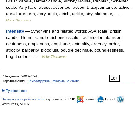
British candle, Hefner candle, Mickey Mouse, Paphian, Scheiner
scale, Very flare, abuse, accented, account, acquaintance, active,
aerial, aeriform, aery, agile, airish, airlike, airy, alabaster,… …
Moby Thesaurus
intensity
— Synonyms and related words: ASA scale, British
candle, Hefner candle, Scheiner scale, Technicolor, abandon,
acuteness, ampleness, amplitude, animality, ardency, ardor,
atrocity, barbarity, bloodlust, bougie decimale, boundlessness,
bright color,… …
Moby Thesaurus
© Академик, 2000-2026
18+
Обратная связь:
Техподдержка
,
Реклама на сайте
👣 Путешествия
Экспорт словарей на сайты
, сделанные на PHP,
Joomla,
Drupal,
WordPress, MODx.