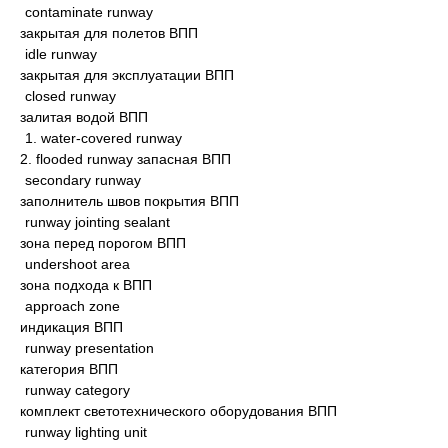
contaminate runway
закрытая для полетов ВПП
idle runway
закрытая для эксплуатации ВПП
closed runway
залитая водой ВПП
1. water-covered runway
2. flooded runway запасная ВПП
secondary runway
заполнитель швов покрытия ВПП
runway jointing sealant
зона перед порогом ВПП
undershoot area
зона подхода к ВПП
approach zone
индикация ВПП
runway presentation
категория ВПП
runway category
комплект светотехнического оборудования ВПП
runway lighting unit