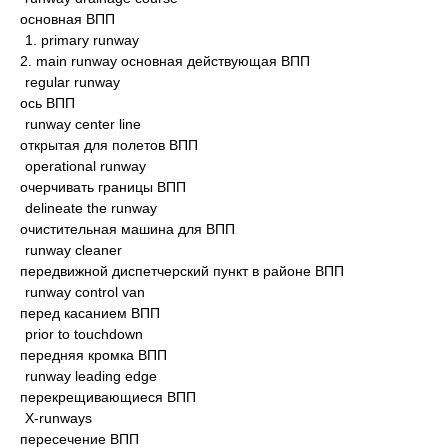
основная ВПП
1. primary runway
2. main runway основная действующая ВПП
regular runway
ось ВПП
runway center line
открытая для полетов ВПП
operational runway
очерчивать границы ВПП
delineate the runway
очистительная машина для ВПП
runway cleaner
передвижной диспетчерский пункт в районе ВПП
runway control van
перед касанием ВПП
prior to touchdown
передняя кромка ВПП
runway leading edge
перекрещивающиеся ВПП
X-runways
пересечение ВПП