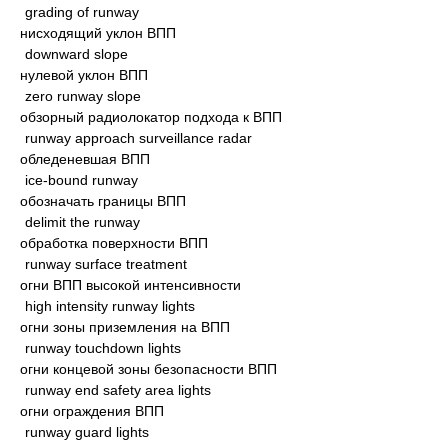
grading of runway
нисходящий уклон ВПП
downward slope
нулевой уклон ВПП
zero runway slope
обзорный радиолокатор подхода к ВПП
runway approach surveillance radar
обледеневшая ВПП
ice-bound runway
обозначать границы ВПП
delimit the runway
обработка поверхности ВПП
runway surface treatment
огни ВПП высокой интенсивности
high intensity runway lights
огни зоны приземления на ВПП
runway touchdown lights
огни концевой зоны безопасности ВПП
runway end safety area lights
огни ограждения ВПП
runway guard lights