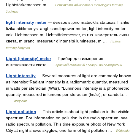
Lightstärkemesser, m …
Penkiakalbis aiškinamasis metrologijos terminų
žodynas
light intensity meter
— šviesos stiprio matuoklis statusas T sritis
fizika atitikmenys: angl. candlepower meter; light intensity meter
vok. Lichtmesser, m; Lichtstärkemesser, m rus. измеритель силы
света, m pranc. mesureur d’intensité lumineuse, m …
Fizikos
terminų žodynas
Light (intensity) meter
— Прибор для измерения
интенсивности света …
Краткий толковый словарь по полиграфии
Light intensity
— Several measures of light are commonly known
as intensity:*Radiant intensity is a radiometric quantity, measured
in watts per steradian (W/sr). *Luminous intensity is a photometric
quantity, measured in lumens per steradian (lm/sr), or candela…
…
Wikipedia
Light pollution
— This article is about light pollution in the visible
spectrum. For information on pollution in the radio spectrum, see
radio spectrum pollution. This time exposure photo of New York
City at night shows skyglow, one form of light pollution …
Wikipedia