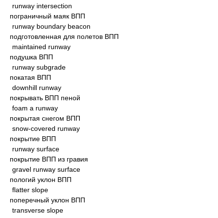
runway intersection
пограничный маяк ВПП
runway boundary beacon
подготовленная для полетов ВПП
maintained runway
подушка ВПП
runway subgrade
покатая ВПП
downhill runway
покрывать ВПП пеной
foam a runway
покрытая снегом ВПП
snow-covered runway
покрытие ВПП
runway surface
покрытие ВПП из гравия
gravel runway surface
пологий уклон ВПП
flatter slope
поперечный уклон ВПП
transverse slope