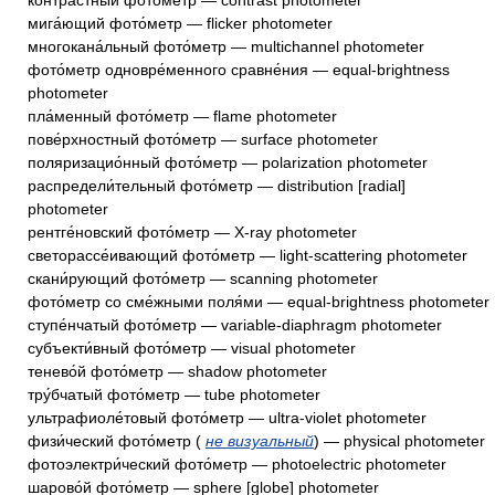
контра́стный фото́метр — contrast photometer
мига́ющий фото́метр — flicker photometer
многокана́льный фото́метр — multichannel photometer
фото́метр одновре́менного сравне́ния — equal-brightness
photometer
пла́менный фото́метр — flame photometer
пове́рхностный фото́метр — surface photometer
поляризацио́нный фото́метр — polarization photometer
распредели́тельный фото́метр — distribution [radial]
photometer
рентге́новский фото́метр — X-ray photometer
светорассе́ивающий фото́метр — light-scattering photometer
скани́рующий фото́метр — scanning photometer
фото́метр со сме́жными поля́ми — equal-brightness photometer
ступе́нчатый фото́метр — variable-diaphragm photometer
субъекти́вный фото́метр — visual photometer
тенево́й фото́метр — shadow photometer
тру́бчатый фото́метр — tube photometer
ультрафиоле́товый фото́метр — ultra-violet photometer
физи́ческий фото́метр (
не визуальный
) — physical photometer
фотоэлектри́ческий фото́метр — photoelectric photometer
шарово́й фото́метр — sphere [globe] photometer