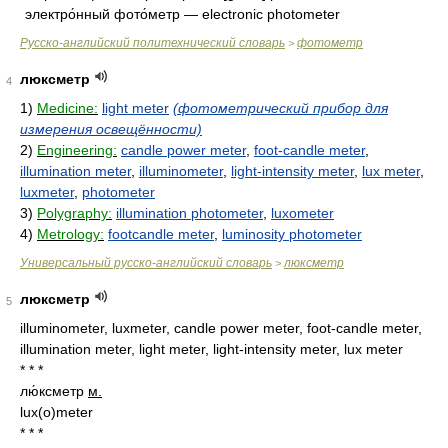
электро́нный фото́метр — electronic photometer
Русско-английский политехнический словарь
фотометр
>
люксметр
4
1)
Medicine:
light meter
(фотометрический прибор для
измерения освещённости)
2)
Engineering:
candle power meter
,
foot-candle meter
,
illumination meter
,
illuminometer
,
light-intensity meter
,
lux meter
,
luxmeter
,
photometer
3)
Polygraphy:
illumination photometer
,
luxometer
4)
Metrology:
footcandle meter
,
luminosity photometer
Универсальный русско-английский словарь
люксметр
>
люксметр
5
illuminometer, luxmeter, candle power meter, foot-candle meter,
illumination meter, light meter, light-intensity meter, lux meter
* * *
лю́ксметр
м.
lux(o)meter
* * *