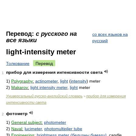
Перевод:
с русского на
со всех языков на
все языки
русский
light-intensity meter
Толкование
Перевод
прибор для измерения интенсивности света
1
1)
Polygraphy:
actinometer
,
light
(
intensity
) meter
2)
Makarov:
light intensity meter
,
light
meter
Универсальный русско-английский словарь
прибор для измерения
>
интенсивности света
фотометр
2
1)
General subject:
photometer
2)
Naval:
lucimeter
,
photomultiplier tube
3)
Engineering:
brightness meter
(белизны бумаги)
, candle