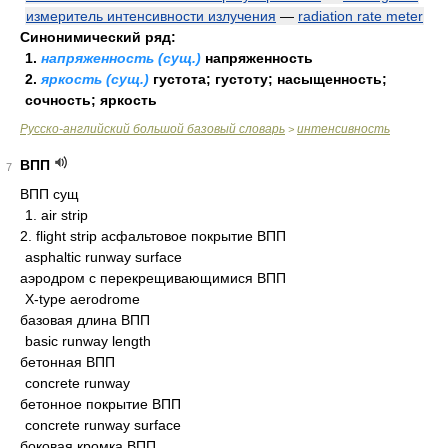
измеритель интенсивности излучения
—
radiation rate meter
Синонимический ряд:
1.
напряженность (сущ.)
напряженность
2.
яркость (сущ.)
густота; густоту; насыщенность;
сочность; яркость
Русско-английский большой базовый словарь
интенсивность
>
ВПП
7
ВПП сущ
1. air strip
2. flight strip асфальтовое покрытие ВПП
asphaltic runway surface
аэродром с перекрещивающимися ВПП
X-type aerodrome
базовая длина ВПП
basic runway length
бетонная ВПП
concrete runway
бетонное покрытие ВПП
concrete runway surface
боковая кромка ВПП