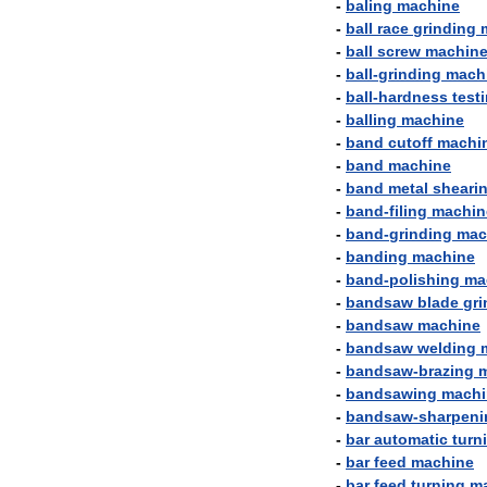
-
baling
machine
-
ball
race
grinding
-
ball
screw
machin
-
ball
-
grinding
mach
-
ball
-
hardness
test
-
balling
machine
-
band
cutoff
machi
-
band
machine
-
band
metal
sheari
-
band
-
filing
machin
-
band
-
grinding
mac
-
banding
machine
-
band
-
polishing
ma
-
bandsaw
blade
gri
-
bandsaw
machine
-
bandsaw
welding
-
bandsaw
-
brazing
-
bandsawing
machi
-
bandsaw
-
sharpeni
-
bar
automatic
turn
-
bar
feed
machine
-
bar
feed
turning
m