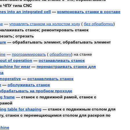
с
ЧПУ
типа
CNC
nes
into
an
integrated
cell
—
компоновать
станки
в
составе
ne
—
управлять
станком
на
холостом
ходу
(
без
обработки
)
налаживать
станок
;
ремонтировать
станок
резать
;
отрезать
ture
—
обрабатывать
элемент
,
обрабатывать
элемент
ine
—
программировать
(
обработку
)
на
станке
out
of
operation
—
останавливать
станок
achine
for
wear
—
перенастраивать
станок
для
са
inoperative
—
останавливать
станок
e
—
обслуживать
станок
обрабатывать
на
пробном
проходе
ng
frame
—
станок
с
подвижной
рамой
,
станок
с
рамой
ling
table
for
shaping
—
станок
с
подвижным
столом
для
ту
,
станок
с
перемещающимся
столом
для
раскроя
по
hine