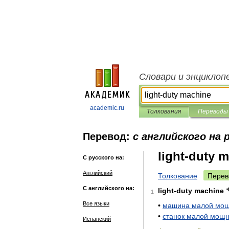
Словари и энциклоп
academic.ru
Толкования
Переводы
Перевод:
с английского на 
light-duty 
С русского на:
Английский
Толкование
Перев
С английского на:
light
-
duty
machine
1
Все языки
•
машина
малой
мощ
•
станок
малой
мощн
Испанский