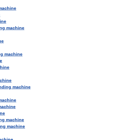
machine
e
ine
ing
machine
ne
ng
machine
e
hine
chine
nding
machine
machine
machine
ne
ng
machine
ing
machine
achine