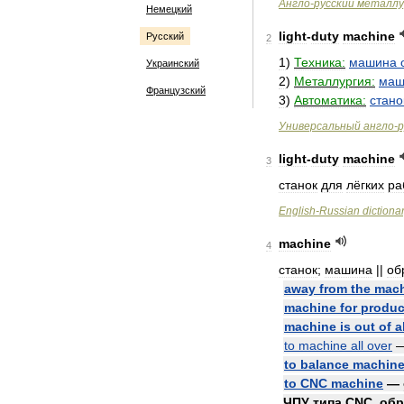
Англо
-
русский
металлу
Немецкий
light
-
duty
machine
Русский
2
1
)
Техника:
машина
Украинский
2
)
Металлургия:
маш
Французский
3
)
Автоматика:
стано
Универсальный
англо
-
р
light
-
duty
machine
3
станок
для
лёгких
ра
English
-
Russian
dictiona
machine
4
станок
;
машина
||
об
away
from
the
mac
machine
for
produc
machine
is
out
of
a
to
machine
all
over
to
balance
machin
to
CNC
machine
—
ЧПУ
типа
CNC
,
обр