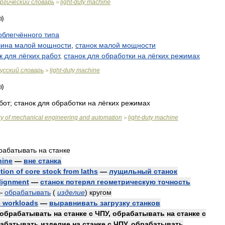
ргический
словарь
light
-
duty
machine
>
облегчённого
типа
ина
малой
мощности
,
станок
малой
мощности
к
для
лёгких
работ
,
станок
для
обработки
на
лёгких
режимах
усский
словарь
light
-
duty
machine
>
бот
;
станок
для
обработки
на
лёгких
режимах
ry
of
mechanical
engineering
and
automation
light
-
duty
machine
>
рабатывать
на
станке
hine
—
вне
станка
tion
of
core
stock
from
laths
—
лущильный
станок
lignment
—
станок
потерял
геометрическую
точность
—
обрабатывать
(
изделие
)
кругом
e
workloads
—
выравнивать
загрузку
станков
обрабатывать
на
станке
с
ЧПУ
,
обрабатывать
на
станке
с
абатывать
изделие
на
станке
с
ЧПУ
,
обрабатывать