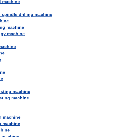
d
machine
e
-
spindle
drilling
machine
hine
ing
machine
ogy
machine
machine
ne
e
ine
ne
esting
machine
sting
machine
n
machine
g
machine
hine
g
machine