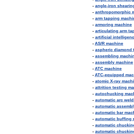
-
angle
-
iron
shearin
-
anthropomorphic
-
arm
tapping
machi
-
armoring
machine
-
articulating
arm
ta
-
artificial
intelligen
-
AS
/
R
machine
-
aspheric
diamond
-
assembling
machi
-
assembly
machine
-
ATC
machine
-
ATC
-
equipped
mac
-
atomic
X
-
ray
mach
-
attrition
testing
ma
-
autochucking
mac
-
automatic
arc
weld
-
automatic
assembl
-
automatic
bar
mac
-
automatic
buffing
-
automatic
chuckin
-
automatic
chuckin