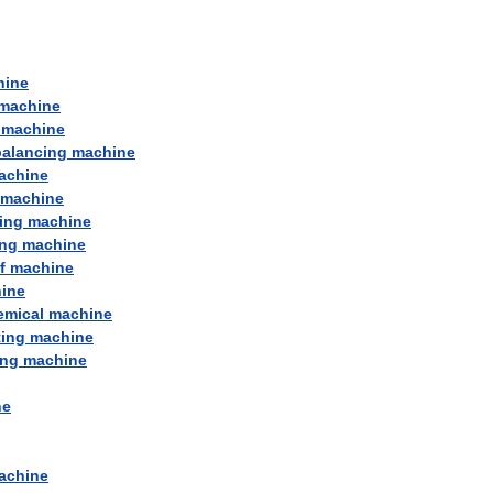
hine
machine
machine
balancing
machine
achine
machine
ing
machine
ng
machine
f
machine
ine
emical
machine
ting
machine
ing
machine
ne
achine