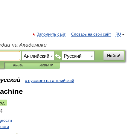
Запомнить сайт
Словарь на свой сайт
RU
едии на Академике
Найти!
Книги
Игры ⚽
русский
с русского на английский
machine
од
ности
ости