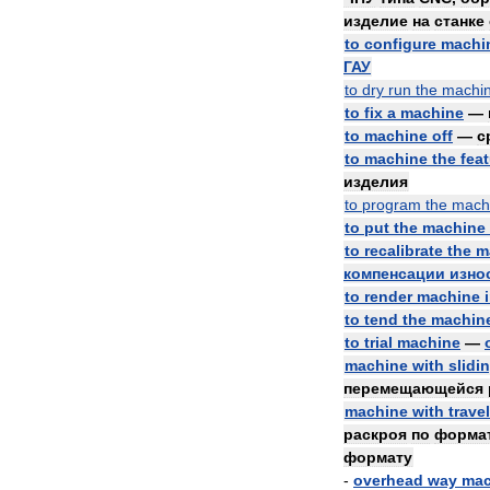
изделие
на
станке
to
configure
machi
ГАУ
to
dry
run
the
machi
to
fix
a
machine
—
to
machine
off
—
с
to
machine
the
fea
изделия
to
program
the
mach
to
put
the
machine
to
recalibrate
the
m
компенсации
изно
to
render
machine
to
tend
the
machin
to
trial
machine
—
machine
with
slidi
перемещающейся
machine
with
trave
раскроя
по
форма
формату
-
overhead
way
mac