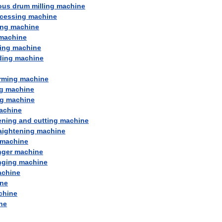
ous
drum
milling
machine
cessing
machine
ing
machine
machine
ing
machine
ding
machine
rming
machine
g
machine
g
machine
achine
ening
and
cutting
machine
aightening
machine
machine
nger
machine
nging
machine
chine
ne
chine
ne