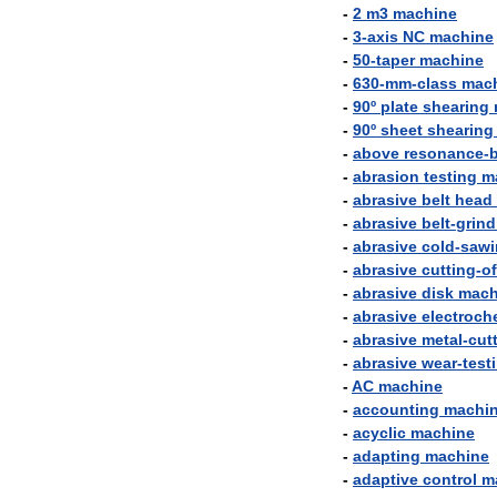
-
2
m3
machine
-
3
-
axis
NC
machine
-
50
-
taper
machine
-
630
-
mm
-
class
mac
-
90º
plate
shearing
-
90º
sheet
shearing
-
above
resonance
-
-
abrasion
testing
m
-
abrasive
belt
head
-
abrasive
belt
-
grind
-
abrasive
cold
-
sawi
-
abrasive
cutting
-
of
-
abrasive
disk
mach
-
abrasive
electroch
-
abrasive
metal
-
cut
-
abrasive
wear
-
test
-
AC
machine
-
accounting
machi
-
acyclic
machine
-
adapting
machine
-
adaptive
control
m