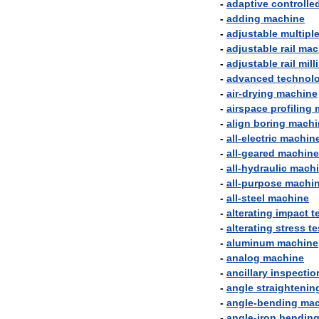
-
adaptive
controlle
-
adding
machine
-
adjustable
multipl
-
adjustable
rail
mac
-
adjustable
rail
mill
-
advanced
technol
-
air
-
drying
machine
-
airspace
profiling
-
align
boring
machi
-
all
-
electric
machin
-
all
-
geared
machine
-
all
-
hydraulic
mach
-
all
-
purpose
machi
-
all
-
steel
machine
-
alterating
impact
t
-
alterating
stress
te
-
aluminum
machine
-
analog
machine
-
ancillary
inspectio
-
angle
straightenin
-
angle
-
bending
mac
-
angle
-
iron
bendin