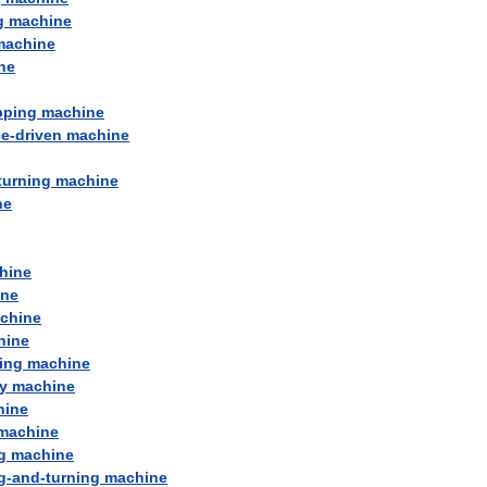
g
machine
machine
ne
pping
machine
ce
-
driven
machine
turning
machine
ne
hine
ine
chine
hine
ing
machine
y
machine
hine
machine
g
machine
g
-
and
-
turning
machine