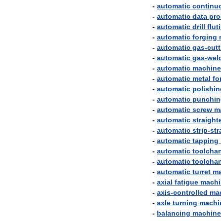
-
automatic
continu
-
automatic
data
pro
-
automatic
drill
flut
-
automatic
forging
-
automatic
gas
-
cutt
-
automatic
gas
-
wel
-
automatic
machine
-
automatic
metal
fo
-
automatic
polishin
-
automatic
punchin
-
automatic
screw
m
-
automatic
straight
-
automatic
strip
-
str
-
automatic
tapping
-
automatic
toolcha
-
automatic
toolcha
-
automatic
turret
ma
-
axial
fatigue
machi
-
axis
-
controlled
ma
-
axle
turning
machi
-
balancing
machine