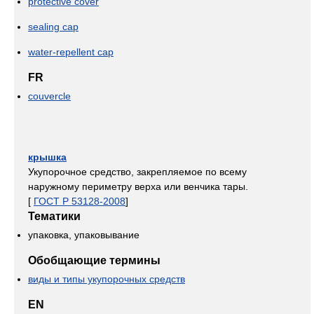
protective cover
sealing cap
water-repellent cap
FR
couvercle
крышка
Укупорочное средство, закрепляемое по всему
наружному периметру верха или венчика тары.
[
ГОСТ Р 53128-2008
]
Тематики
упаковка, упаковывание
Обобщающие термины
виды и типы укупорочных средств
EN