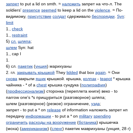
запрет
to put a lid on smth. ≈
наложить
запрет на что-л. The
soldiers'
presence
seemed
to keep a lid on the
violence
. ≈ По-
видимому,
присутствие
солдат
сдерживало
беспорядки
.
Syn
:
limit
1.,
check
1.,
restraint
5)
сл.
шляпа
;
шлем
Syn: hat
1., cap I
1.
6) сл.
пакетик
(
унция
) марихуаны
2. гл.
закрывать крышкой
They
lidded
that box
again
. ≈ Они
снова
закрыли
ящик
крышкой. крышка,
колпак
-
teapot
* крышка
чайника - * of a
chest
крышка сундука (
полиграфия
)
(
профессионализм
) сторонка (переплета книги) веко - to
narrow one's *s прищуриться (разговорное) шляпа;
шлем (разговорное) (резкое) ограничение,
узда
;
запрет - to put a * on
release
of information наложить запрет нп
передачу
информации
- to put a * on
military
spending
ограничить
расходы на вооружение
(
ботаника
) крышечка
(моха) (
американизм
) (
сленг
) пакетик маврихуаны (унция, 28 г)