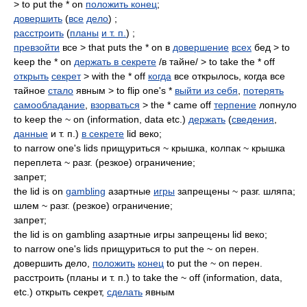
> to put the * on
положить конец
;
довершить
(
все
дело
) ;
расстроить
(
планы
и т. п.
) ;
превзойти
все > that puts the * on в
довершение
всех
бед > to
keep the * on
держать в секрете
/в тайне/ > to take the * off
открыть
секрет
> with the * off
когда
все открылось, когда все
тайное
стало
явным > to flip one's *
выйти из себя
,
потерять
самообладание
,
взорваться
> the * came off
терпение
лопнуло
to keep the ~ on (information, data etc.)
держать
(
сведения
,
данные
и т. п.)
в секрете
lid веко;
to narrow one's lids прищуриться ~ крышка, колпак ~ крышка
переплета ~ разг. (резкое) ограничение;
запрет;
the lid is on
gambling
азартные
игры
запрещены ~ разг. шляпа;
шлем ~ разг. (резкое) ограничение;
запрет;
the lid is on gambling азартные игры запрещены lid веко;
to narrow one's lids прищуриться to put the ~ on перен.
довершить дело,
положить
конец
to put the ~ on перен.
расстроить (планы и т. п.) to take the ~ off (information, data,
etc.) открыть секрет,
сделать
явным