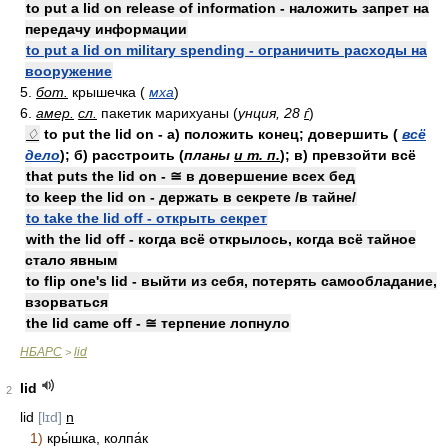
to put a lid on release of information - наложить запрет на
передачу информации
to put a lid on military spending - ограничить расходы на
вооружение
5.
бот.
крышечка (
мха
)
6.
амер.
сл.
пакетик марихуаны (
унция, 28
ѓ
)
♢
to put the lid on - а) положить конец; довершить (
всё
дело
); б) расстроить (
планы
и т. п.
); в) превзойти всё
that puts the lid on - ≅ в довершение всех бед
to keep the lid on - держать в секрете /в тайне/
to take the lid off - открыть секрет
with the lid off - когда всё открылось, когда всё тайное
стало явным
to flip one's lid - выйти из себя, потерять самообладание,
взорваться
the lid came off - ≅ терпение лопнуло
НБАРС
lid
>
lid
2
lid
[lɪd]
n
1)
кры́шка, колпа́к