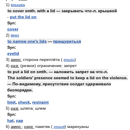
1)
крышка
to cover smth. with a lid — закрывать что-л. крышкой
-
put the lid on
Syn:
cover
2)
веко
to narrow one's lids
—
прищуриться
Syn:
eyelid
3)
амер.
сторона переплёта
(
книги
)
4)
разг.
(резкое) ограничение; запрет
to put a lid on smth. — наложить запрет на что-л.
The soldiers' presence seemed to keep a lid on the violence.
— По-видимому, присутствие солдат сдерживало
беспорядки.
Syn:
limit
,
check
,
restraint
5)
разг.
шляпа; шлем
Syn:
hat
,
cap
6)
амер.
;
нарк.
пакетик
(
унция
)
марихуаны