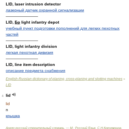
LID, laser intrusion detector
лазерный датчик охранной сигнализации
————————
LID,
Бр
light infantry depot
учебный пункт подготовки пополнений для легких пехотных
частей
————————
LID, light infantry division
легкая пехотная дивизия
————————
LID, line item description
описание предмета снабжения
English-Russian dictionary of planing, cross-planing and slotting machines
>
LID
lid
4
lid
n
крышка
Англо-русский строительный словарь. — М.: Русский Язык
.
С.Н.Корчемкина,