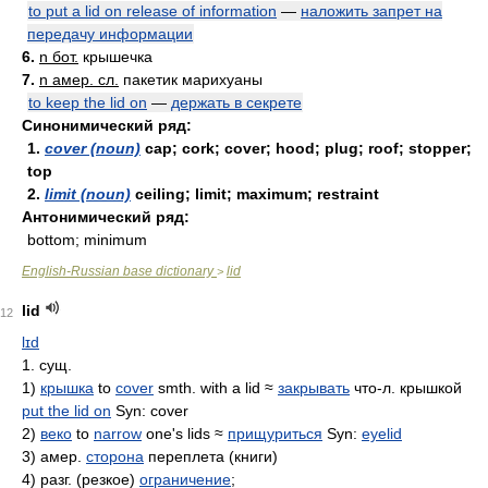
to put a lid on release of information
—
наложить запрет на
передачу информации
6.
n бот.
крышечка
7.
n амер. сл.
пакетик марихуаны
to keep the lid on
—
держать в секрете
Синонимический ряд:
1.
cover (noun)
cap; cork; cover; hood; plug; roof; stopper;
top
2.
limit (noun)
ceiling; limit; maximum; restraint
Антонимический ряд:
bottom; minimum
English-Russian base dictionary
lid
>
lid
12
lɪd
1. сущ.
1)
крышка
to
cover
smth. with a lid ≈
закрывать
что-л. крышкой
put the lid on
Syn: cover
2)
веко
to
narrow
one's lids ≈
прищуриться
Syn:
eyelid
3) амер.
сторона
переплета (книги)
4) разг. (резкое)
ограничение
;