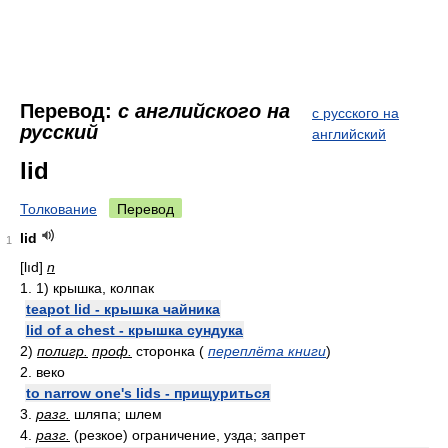
Перевод:
с английского на
с русского на
русский
английский
lid
Толкование
Перевод
lid
1
[lıd]
n
1. 1) крышка, колпак
teapot lid - крышка чайника
lid of a chest - крышка сундука
2)
полигр.
проф.
сторонка (
переплёта книги
)
2. веко
to narrow one's lids - прищуриться
3.
разг.
шляпа; шлем
4.
разг.
(резкое) ограничение, узда; запрет