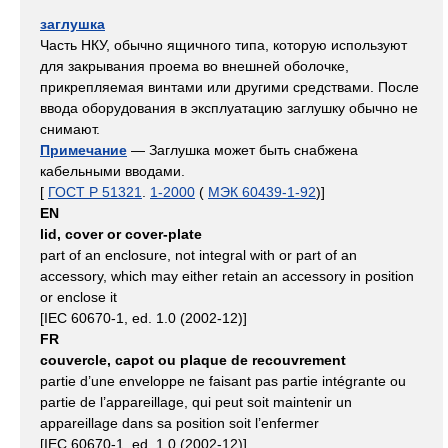
заглушка
Часть НКУ, обычно ящичного типа, которую используют
для закрывания проема во внешней оболочке,
прикрепляемая винтами или другими средствами. После
ввода оборудования в эксплуатацию заглушку обычно не
снимают.
Примечание
— Заглушка может быть снабжена
кабельными вводами.
[
ГОСТ Р 51321
.
1-2000
(
МЭК 60439-1-92
)]
EN
lid, cover or cover-plate
part of an enclosure, not integral with or part of an
accessory, which may either retain an accessory in position
or enclose it
[IEC 60670-1, ed. 1.0 (2002-12)]
FR
couvercle, capot ou plaque de recouvrement
partie d’une enveloppe ne faisant pas partie intégrante ou
partie de l’appareillage, qui peut soit maintenir un
appareillage dans sa position soit l’enfermer
[IEC 60670-1, ed. 1.0 (2002-12)]