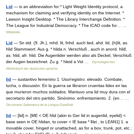
Lid
— is an abbreviation for:* Light Weight Identity protocol, a
mechanism for claiming and verifying identity on the Internet. *
Lawson Insight Desktop. * The Library Interchange Definition. *
The League for Industrial Democracy. * The ICAO code for… …
Wikipedia
Lid
— Sn std. (9. Jh.), mhd. lit, fnhd. auch lied, ahd. lid, (h)lit, as.
hlid Stammwort. Aus g. * hlida n. Verschluß , auch in anord. hliđ,
as. hlid, afr. hlid. Die Augenlider werden also als Deckel, Verschluß
der Augen bezeichnet. Zu g. * hleid a Vst …
Etymologisches
Wörterbuch der deutschen sprache
lid
— sustantivo femenino 1. Uso/registro: elevado. Combate,
lucha, o discusión: En la guerra se libraron cruentas lides en las
que murieron muchos soldados. Mantuvo una lid muy dura con el
secretario del otro partido. Sinónimo: enfrentamiento. 2. (en… …
Diccionario Salamanca de la Lengua Española
lid
— [lid] n. [ME < OE hlid (akin to Ger lid in augenlid, eyelid) <
base seen in OE hlidan, to cover < IE base * k̑lei , to LEAN1] 1. a
movable cover, hinged or unattached, as for a box, trunk, pot, etc.;