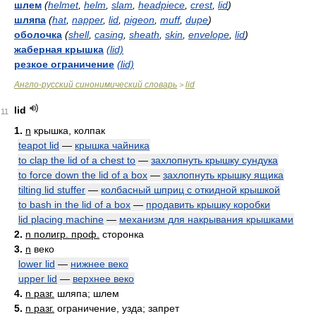
шлем
(
helmet
,
helm
,
slam
,
headpiece
,
crest
,
lid
)
шляпа
(
hat
,
napper
,
lid
,
pigeon
,
muff
,
dupe
)
оболочка
(
shell
,
casing
,
sheath
,
skin
,
envelope
,
lid
)
жаберная крышка
(lid)
резкое ограничение
(lid)
Англо-русский синонимический словарь
lid
>
lid
11
1.
n
крышка, колпак
teapot lid
—
крышка чайника
to clap the lid of a chest to
—
захлопнуть крышку сундука
to force down the lid of a box
—
захлопнуть крышку ящика
tilting lid stuffer
—
колбасный шприц с откидной крышкой
to bash in the lid of a box
—
продавить крышку коробки
lid placing machine
—
механизм для накрывания крышками
2.
n полигр. проф.
сторонка
3.
n
веко
lower lid
—
нижнее веко
upper lid
—
верхнее веко
4.
n разг.
шляпа; шлем
5.
n разг.
ограничение, узда; запрет