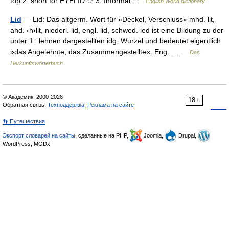
top 2. short for EYELID ☆ 3. Informal …
English World dictionary
Lid
— Lid: Das altgerm. Wort für »Deckel, Verschluss« mhd. lit,
ahd. ‹h›lit, niederl. lid, engl. lid, schwed. led ist eine Bildung zu der
unter 1↑ lehnen dargestellten idg. Wurzel und bedeutet eigentlich
»das Angelehnte, das Zusammengestellte«. Eng… …
Das
Herkunftswörterbuch
© Академик, 2000-2026
18+
Обратная связь:
Техподдержка
,
Реклама на сайте
👣 Путешествия
Экспорт словарей на сайты
, сделанные на PHP,
Joomla,
Drupal,
WordPress, MODx.