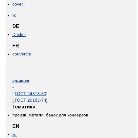
cover
lid
DE
Deckel
FR
couvercle
крышка
-
[
ГОСТ 24373-80
]
[
ГОСТ 20185-74
]
Тематики
произв. металл. банок для консервов
EN
lid