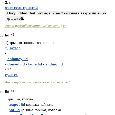
2.
гл.
закрывать крышкой
They lidded that box again. — Они снова закрыли ящик
крышкой.
Англо-русский современный словарь
lid
>
lid
19
1)
крышка; покрышка; колпак
2)
затвор
•
-
chimney lid
-
domed lid
-
ladle lid
-
sliding lid
* * *
крышка
Англо-русский строительный словарь
lid
>
lid
20
крышка, колпак
teapot lid
крышка чайника
pot lid
крышка горшка, котелка