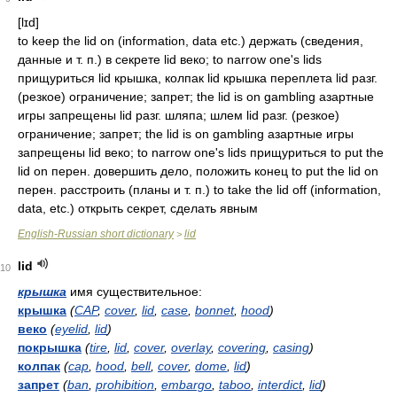
[lɪd]
to keep the lid on (information, data etc.) держать (сведения,
данные и т. п.) в секрете lid веко; to narrow one's lids
прищуриться lid крышка, колпак lid крышка переплета lid разг.
(резкое) ограничение; запрет; the lid is on gambling азартные
игры запрещены lid разг. шляпа; шлем lid разг. (резкое)
ограничение; запрет; the lid is on gambling азартные игры
запрещены lid веко; to narrow one's lids прищуриться to put the
lid on перен. довершить дело, положить конец to put the lid on
перен. расстроить (планы и т. п.) to take the lid off (information,
data, etc.) открыть секрет, сделать явным
English-Russian short dictionary
lid
>
lid
10
крышка
имя существительное:
крышка
(
CAP
,
cover
,
lid
,
case
,
bonnet
,
hood
)
веко
(
eyelid
,
lid
)
покрышка
(
tire
,
lid
,
cover
,
overlay
,
covering
,
casing
)
колпак
(
cap
,
hood
,
bell
,
cover
,
dome
,
lid
)
запрет
(
ban
,
prohibition
,
embargo
,
taboo
,
interdict
,
lid
)