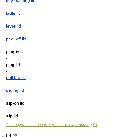
key-opening lid
-
ladle lid
-
lever lid
-
peel-off lid
-
plug-in lid
-
plug lid
-
pull tab lid
-
sliding lid
-
slip-on lid
-
slip lid
Англо-русский словарь технических терминов
lid
>
lid
9