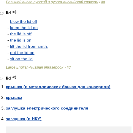
Большой англо-русский и русско-английский словарь
lid
>
lid
13
-
blow the lid off
-
keep the lid on
-
the lid is off
-
the lid is on
-
lift the lid from smth.
-
put the lid on
-
sit on the lid
Large English-Russian phrasebook
lid
>
lid
14
крышка (в металлических банках для консервов)
крышка
заглушка электрического соединителя
заглушка (в НКУ)