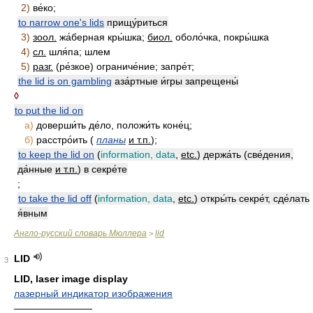
2)
ве́ко;
to narrow one's lids
прищу́риться
3)
зоол.
жа́берная кры́шка;
биол.
оболо́чка, покры́шка
4)
сл.
шля́па; шлем
5)
разг.
(ре́зкое) ограниче́ние; запре́т;
the lid is on gambling
аза́ртные и́гры запрещены́
◊
to put the lid on
а)
доверши́ть де́ло, положи́ть коне́ц;
б)
расстро́ить (
планы
и т.п.
);
to keep the lid on
(
information, data
,
etc.
) держа́ть (све́дения,
да́нные
и т.п.
) в секре́те
;
to take the lid off
(
information, data
,
etc.
) откры́ть секре́т, сде́лать
я́вным
Англо-русский словарь Мюллера
lid
>
LID
3
LID, laser image display
лазерный индикатор изображения
————————