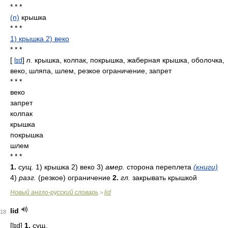
* * *
(n)
крышка
* * *
1) крышка 2) веко
* * *
[
lɪd
]
n.
крышка, колпак, покрышка, жаберная крышка, оболочка,
веко, шляпа, шлем, резкое ограничение, запрет
* * *
веко
запрет
колпак
крышка
покрышка
шлем
* * *
1.
сущ.
1) крышка 2) веко 3)
амер.
сторона переплета
(книги)
4)
разг.
(резкое) ограничение
2.
гл.
закрывать крышкой
Новый англо-русский словарь
lid
>
lid
18
[lɪd]
1.
сущ.