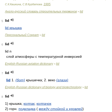
1995
С.К.Кашкина, С.В.Курбатова
.
.
Англо-русский словарь строительных терминов
lid
>
lid
5
lid крышка
Персональный Сократ
lid
>
lid
6
lid n
слой атмосферы с температурной инверсией
English-Russian aviation dictionary
lid
>
lid
7
lid
1.
(бот)
крышечка; 2. веко
(глаза)
English-Russian dictionary of biology and biotechnology
lid
>
lid
8
1)
крышка;
колпак
;
колпачок
2)
горн.
подкладка
(
между стойкой и кровлей
)