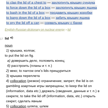
to clap the lid of a chest to
—
захлопнуть крышку сундука
to force down the lid of a box
—
захлопнуть крышку ящика
to bash in the lid of a box
—
продавить крышку коробки
to bang down the lid of a box
—
забить крышку ящика
to pry the lid off a can
—
сорвать крышку с банки
English-Russian dictionary on nuclear energy
lid
>
lid
17
noun
1)
крышка, колпак;
to put the lid on fig.
а)
довершить дело, положить конец;
б)
расстроить (планы и т. п.)
2)
веко; to narrow one's lids прищуриться
3)
крышка переплета
4)
collocation
(резкое) ограничение; запрет; the lid is on
gambling азартные игры запрещены; to keep the lid on
(information, data etc.) держать (сведения, данные и т. п.) в
секрете; to take the lid off (information, data, etc.) открыть
секрет, сделать явным
5)
collocation
шляпа; шлем