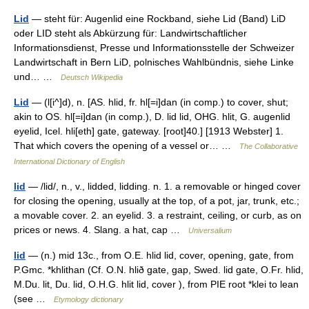
Lid
— steht für: Augenlid eine Rockband, siehe Lid (Band) LiD
oder LID steht als Abkürzung für: Landwirtschaftlicher
Informationsdienst, Presse und Informationsstelle der Schweizer
Landwirtschaft in Bern LiD, polnisches Wahlbündnis, siehe Linke
und… …
Deutsch Wikipedia
Lid
— (l[i^]d), n. [AS. hlid, fr. hl[=i]dan (in comp.) to cover, shut;
akin to OS. hl[=i]dan (in comp.), D. lid lid, OHG. hlit, G. augenlid
eyelid, Icel. hli[eth] gate, gateway. [root]40.] [1913 Webster] 1.
That which covers the opening of a vessel or… …
The Collaborative
International Dictionary of English
lid
— /lid/, n., v., lidded, lidding. n. 1. a removable or hinged cover
for closing the opening, usually at the top, of a pot, jar, trunk, etc.;
a movable cover. 2. an eyelid. 3. a restraint, ceiling, or curb, as on
prices or news. 4. Slang. a hat, cap …
Universalium
lid
— (n.) mid 13c., from O.E. hlid lid, cover, opening, gate, from
P.Gmc. *khlithan (Cf. O.N. hlið gate, gap, Swed. lid gate, O.Fr. hlid,
M.Du. lit, Du. lid, O.H.G. hlit lid, cover ), from PIE root *klei to lean
(see …
Etymology dictionary