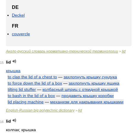
DE
Deckel
FR
couvercle
Англо-русский словарь нормативно-технической терминологии
lid
>
lid
15
крышка
to clap the lid of a chest to
—
захлопнуть крышку сундука
to force down the lid of a box
—
захлопнуть крышку ящика
tilting lid stuffer
—
колбасный шприц с откидной крышкой
to bash in the lid of a box
—
продавить крышку коробки
lid placing machine
—
механизм для накрывания крышками
English-Russian big polytechnic dictionary
lid
>
lid
16
колпак; крышка