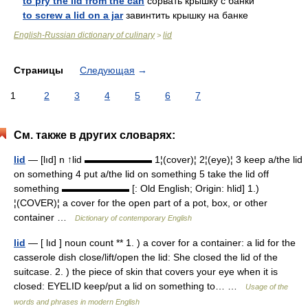
to pry the lid from the can
сорвать крышку с банки
to screw a lid on a jar
завинтить крышку на банке
English-Russian dictionary of culinary
lid
>
Страницы
Следующая
→
1
2
3
4
5
6
7
См. также в других словарях:
lid
— [lıd] n ↑lid ▬▬▬▬▬▬▬ 1¦(cover)¦ 2¦(eye)¦ 3 keep a/the lid
on something 4 put a/the lid on something 5 take the lid off
something ▬▬▬▬▬▬▬ [: Old English; Origin: hlid] 1.)
¦(COVER)¦ a cover for the open part of a pot, box, or other
container …
Dictionary of contemporary English
lid
— [ lıd ] noun count ** 1. ) a cover for a container: a lid for the
casserole dish close/lift/open the lid: She closed the lid of the
suitcase. 2. ) the piece of skin that covers your eye when it is
closed: EYELID keep/put a lid on something to… …
Usage of the
words and phrases in modern English