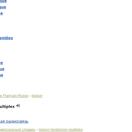
ique
que
pe
entées
ue
que
ue
ue
Français
-
Russe
liaison
>
ultiplex
ная
радиосвязь
иверсальный
словарь
liaison
hertzienne
multiplex
>