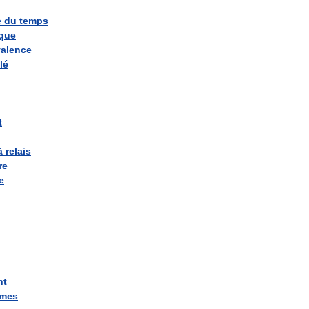
e
du
temps
ique
valence
lé
t
à
relais
re
e
nt
mmes