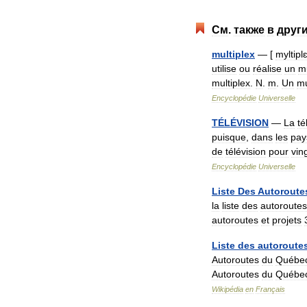
См
.
также
в
друг
multiplex
— [
myltipl
utilise
ou
réalise
un
m
multiplex
.
N
.
m
.
Un
mu
Encyclopédie
Universelle
TÉLÉVISION
—
La
té
puisque
,
dans
les
pay
de
télévision
pour
vin
Encyclopédie
Universelle
Liste
Des
Autoroute
la
liste
des
autoroutes
autoroutes
et
projets
Liste
des
autoroute
Autoroutes
du
Québe
Autoroutes
du
Québe
Wikipédia
en
Français