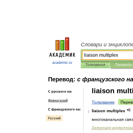
Словари и энциклоп
academic.ru
Толкования
Переводы
Перевод:
с французского на
liaison mult
С русского на:
Французский
Толкование
Перев
С французского на:
liaison
multiplex
1
Русский
многоканальная
свя
Dictionnaire
polytechniq