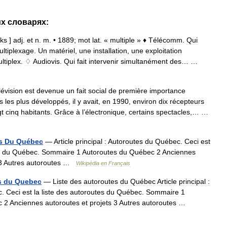
их
словарях:
ɛks
]
adj
.
et
n
.
m
. •
1889
;
mot
lat
. «
multiple
»
♦
Télécomm
.
Qui
ultiplexage
.
Un
matériel
,
une
installation
,
une
exploitation
ltiplex
.
♢
Audiovis
.
Qui
fait
intervenir
simultanément
des
… …
lévision
est
devenue
un
fait
social
de
première
importance
s
les
plus
développés
,
il
y
avait
,
en
1990
,
environ
dix
récepteurs
gt
cinq
habitants
.
Grâce
à
l
’
électronique
,
certains
spectacles
,… …
s
Du
Québec
—
Article
principal
:
Autoroutes
du
Québec
.
Ceci
est
du
Québec
.
Sommaire
1
Autoroutes
du
Québec
2
Anciennes
3
Autres
autoroutes
…
Wikipédia
en
Français
s
du
Quebec
—
Liste
des
autoroutes
du
Québec
Article
principal
:
c
.
Ceci
est
la
liste
des
autoroutes
du
Québec
.
Sommaire
1
c
2
Anciennes
autoroutes
et
projets
3
Autres
autoroutes
…