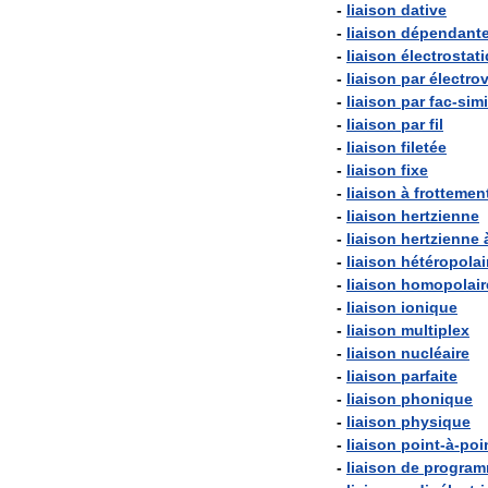
-
liaison
dative
-
liaison
dépendant
-
liaison
électrostat
-
liaison
par
électro
-
liaison
par
fac
-
simi
-
liaison
par
fil
-
liaison
filetée
-
liaison
fixe
-
liaison
à
frottemen
-
liaison
hertzienne
-
liaison
hertzienne
-
liaison
hétéropolai
-
liaison
homopolair
-
liaison
ionique
-
liaison
multiplex
-
liaison
nucléaire
-
liaison
parfaite
-
liaison
phonique
-
liaison
physique
-
liaison
point
-
à
-
poi
-
liaison
de
progra