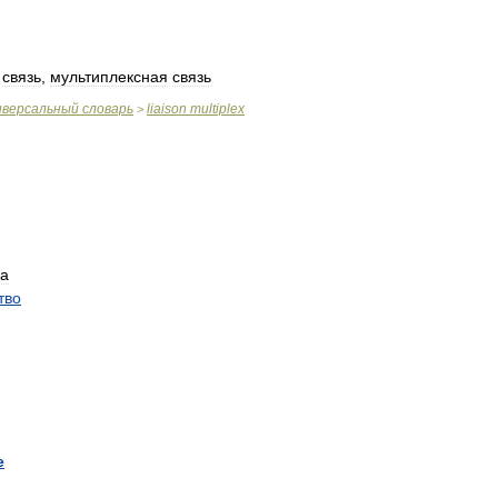
связь
,
мультиплексная
связь
иверсальный
словарь
liaison
multiplex
>
ка
тво
e