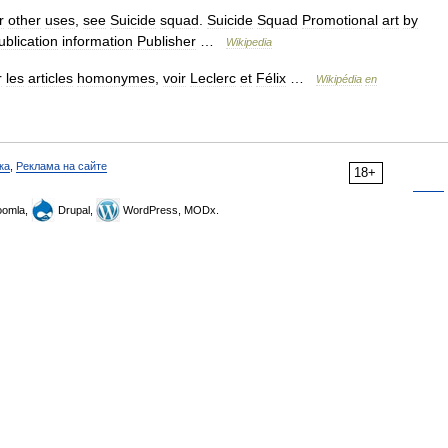
r
other
uses
,
see
Suicide
squad
.
Suicide
Squad
Promotional
art
by
ublication
information
Publisher
…
Wikipedia
r
les
articles
homonymes
,
voir
Leclerc
et
Félix
…
Wikipédia
en
ка
,
Реклама на сайте
18+
omla,
Drupal,
WordPress, MODx.