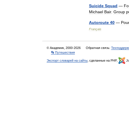
Suicide
Squad
—
Fo
Michael
Bair
.
Group
p
Autoroute
40
—
Pou
Français
© Академик, 2000-2026
Обратная связь:
Техподдерж
👣 Путешествия
Экспорт словарей на сайты
, сделанные на PHP,
Jo