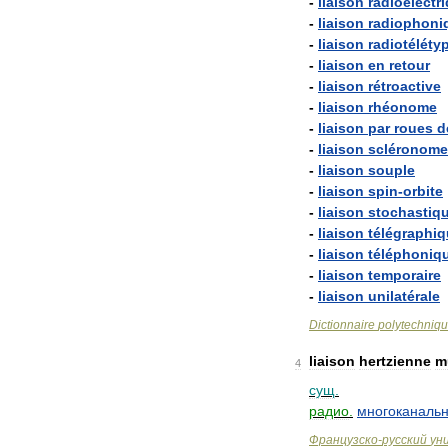
-
liaison
radioélectr
-
liaison
radiophoni
-
liaison
radiotéléty
-
liaison
en
retour
-
liaison
rétroactive
-
liaison
rhéonome
-
liaison
par
roues
d
-
liaison
scléronome
-
liaison
souple
-
liaison
spin
-
orbite
-
liaison
stochastiq
-
liaison
télégraphi
-
liaison
téléphoniq
-
liaison
temporaire
-
liaison
unilatérale
Dictionnaire
polytechniq
liaison
hertzienne
m
4
сущ
.
радио
.
многоканаль
Французско
-
русский
ун