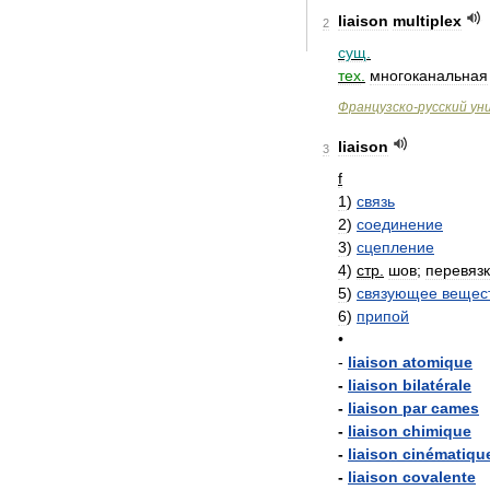
liaison
multiplex
2
сущ
.
тех
.
многоканальная
Французско
-
русский
ун
liaison
3
f
1
)
связь
2
)
соединение
3
)
сцепление
4
)
стр
.
шов
;
перевяз
5
)
связующее
вещес
6
)
припой
•
-
liaison
atomique
-
liaison
bilatérale
-
liaison
par
cames
-
liaison
chimique
-
liaison
cinématiqu
-
liaison
covalente