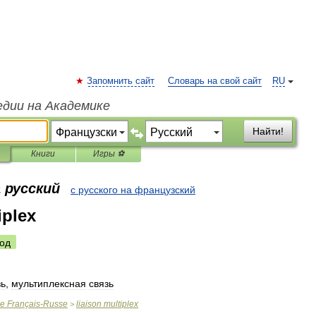
Запомнить сайт
Словарь на свой сайт
RU
едии на Академике
Найти!
Книги
Игры ⚽
 русский
с русского на французский
iplex
од
зь
,
мультиплексная
связь
ue
Français
-
Russe
liaison
multiplex
>