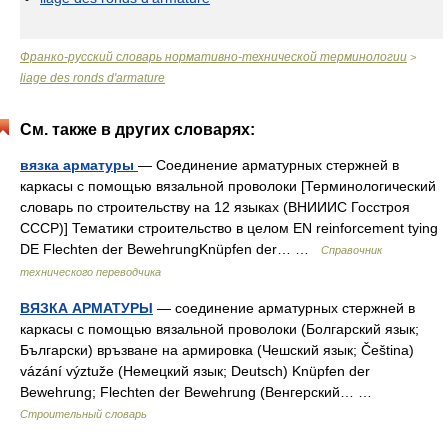
Франко-русский словарь нормативно-технической терминологии
>
liage des ronds d'armature
См. также в других словарях:
вязка арматуры
— Соединение арматурных стержней в
каркасы с помощью вязальной проволоки [Терминологический
словарь по строительству на 12 языках (ВНИИИС Госстроя
СССР)] Тематики строительство в целом EN reinforcement tying
DE Flechten der BewehrungKnüpfen der… …
Справочник
технического переводчика
ВЯЗКА АРМАТУРЫ
— соединение арматурных стержней в
каркасы с помощью вязальной проволоки (Болгарский язык;
Български) връзване на армировка (Чешский язык; Čeština)
vázání výztuže (Немецкий язык; Deutsch) Knüpfen der
Bewehrung; Flechten der Bewehrung (Венгерский… …
Строительный словарь