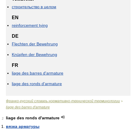
строительство в целом
EN
reinforcement tying
DE
Flechten der Bewehrung
Knüpfen der Bewehrung
FR
liage des barres d'armature
liage des ronds d'armature
Франко-русский словарь нормативно-технической терминологии
>
liage des barres d'armature
liage des ronds d'armature
2
вязка арматуры